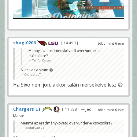
shagi0206
14 490
több mint 6 éve
Mennyi az eredménykövető over/under-e
csöcsökre?
Tactful Cactus
Nincs az a szám 😀
Chargers LT
Ha Sixo nem jön, akkor talán mérsékelve lesz 😊
Chargers LT
11 738
— Jedi
több mint 6 éve
Master
Mennyi az eredménykövető over/under-e csöcsökre?
Tactful Cactus