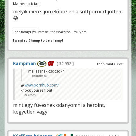
Mathematician
melyik meccs jön előbb? én a softpornért jöttem
😀
The Stronger you become, the Weaker you really are.
I wanted Champ to be champ!
Kampman
32 952
több mint 6 éve
ma lesznek csöcsök?
balintbaba
www.pornhub.com/
knock yourself out
briareos
mint egy füvesnek odanyomni a heroint,
kegyetlen vagy
Kúrfürst briareos