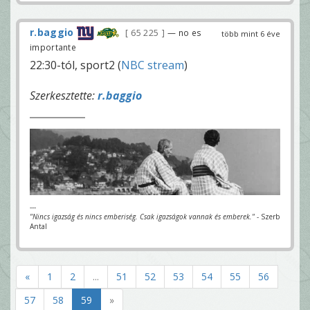
r.baggio
65 225
— no es
több mint 6 éve
importante
22:30-tól, sport2 (
NBC stream
)
Szerkesztette:
r.baggio
---
"Nincs igazság és nincs emberiség. Csak igazságok vannak és emberek."
- Szerb
Antal
«
1
2
...
51
52
53
54
55
56
57
58
59
»