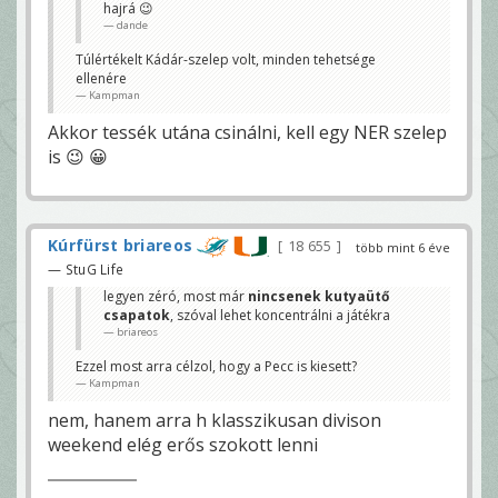
hajrá 😉
dande
Túlértékelt Kádár-szelep volt, minden tehetsége
ellenére
Kampman
Akkor tessék utána csinálni, kell egy NER szelep
is 😉 😀
Kúrfürst briareos
18 655
több mint 6 éve
— StuG Life
legyen zéró, most már
nincsenek kutyaütő
csapatok
, szóval lehet koncentrálni a játékra
briareos
Ezzel most arra célzol, hogy a Pecc is kiesett?
Kampman
nem, hanem arra h klasszikusan divison
weekend elég erős szokott lenni