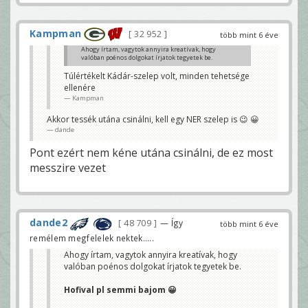
Kampman
32 952
több mint 6 éve
Ahogy írtam, vagytok annyira kreatívak, hogy
valóban poénos dolgokat írjatok tegyetek be.
Hofival pl semmi bajom 😀
Túlértékelt Kádár-szelep volt, minden tehetsége
ellenére
hajrá 😉
Kampman
dande
Akkor tessék utána csinálni, kell egy NER szelep is 😉 😀
dande
Pont ezért nem kéne utána csinálni, de ez most
messzire vezet
dande2
48 709
— Így
több mint 6 éve
remélem megfelelek nektek.....
Ahogy írtam, vagytok annyira kreatívak, hogy
valóban poénos dolgokat írjatok tegyetek be.
Hofival pl semmi bajom 😀