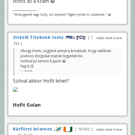
Nincs az a szám 😀
"Vicces gyerek vagy Sully, ezt díjazom! Téged nyírlak ki utolsónak." 😀
Vitézlő Titoknok tomz
1
több mint 6 éve
793
Ahogy írtam, vagytok annyira kreatívak, hogy valóban
poénos dolgokat írjatok tegyetek be.
Hofival pl semmi bajom 😀
hajrá 😉
dande
Szóval akkor Hofit lehet?
Hofit Golan
Kúrfürst briareos
18 655
több mint 6 éve