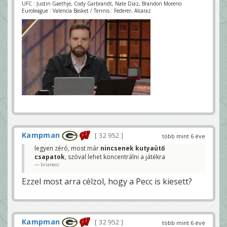
UFC : Justin Gaethje, Cody Garbrandt, Nate Diaz, Brandon Moreno
Euroleague : Valencia Basket / Tennis : Federer, Alcaraz
Kampman
32 952
több mint 6 éve
legyen zéró, most már
nincsenek kutyaütő
csapatok
, szóval lehet koncentrálni a játékra
briareos
Ezzel most arra célzol, hogy a Pecc is kiesett?
Kampman
32 952
több mint 6 éve