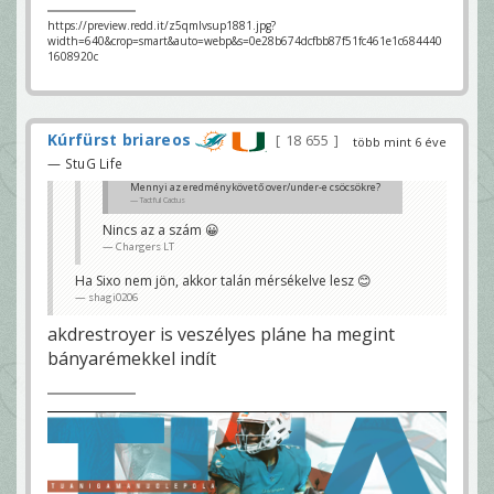
https://preview.redd.it/z5qmlvsup1881.jpg?
width=640&crop=smart&auto=webp&s=0e28b674dcfbb87f51fc461e1c684440
1608920c
Kúrfürst briareos
18 655
több mint 6 éve
— StuG Life
Mennyi az eredménykövető over/under-e csöcsökre?
Tactful Cactus
Nincs az a szám 😀
Chargers LT
Ha Sixo nem jön, akkor talán mérsékelve lesz 😊
shagi0206
akdrestroyer is veszélyes pláne ha megint
bányarémekkel indít