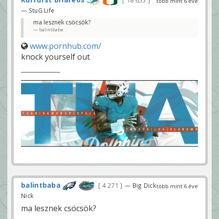
18 655
több mint 6 éve
— StuG Life
ma lesznek csöcsök?
balintbaba
www.pornhub.com/
knock yourself out
balintbaba
4 271
— Big Dick
több mint 6 éve
Nick
ma lesznek csöcsök?