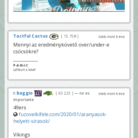
Tactful Cactus
15 758
több mint 6 éve
Mennyi az eredménykövető over/under-e
csöcsökre?
P-A-N-I-C
LaFleurt a kávé!
r.baggio
65 225
— no es
több mint 6 éve
importante
49ers
fuzovelkifele.com/2020/01/aranyasok-
helyett-sirasok/
Vikings