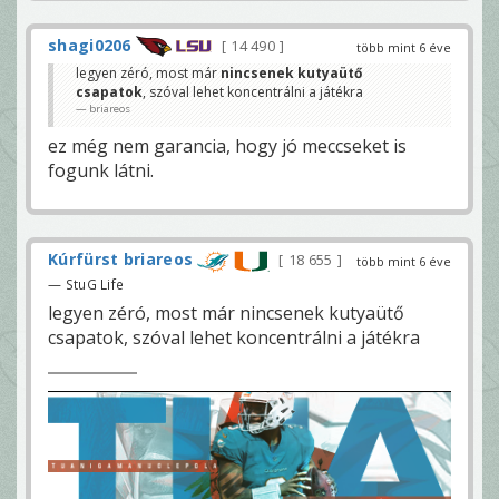
shagi0206
14 490
több mint 6 éve
legyen zéró, most már
nincsenek kutyaütő
csapatok
, szóval lehet koncentrálni a játékra
briareos
ez még nem garancia, hogy jó meccseket is
fogunk látni.
Kúrfürst briareos
18 655
több mint 6 éve
— StuG Life
legyen zéró, most már nincsenek kutyaütő
csapatok, szóval lehet koncentrálni a játékra