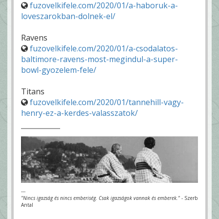
fuzovelkifele.com/2020/01/a-haboruk-a-
loveszarokban-dolnek-el/
Ravens
fuzovelkifele.com/2020/01/a-csodalatos-
baltimore-ravens-most-megindul-a-super-
bowl-gyozelem-fele/
Titans
fuzovelkifele.com/2020/01/tannehill-vagy-
henry-ez-a-kerdes-valasszatok/
---
"Nincs igazság és nincs emberiség. Csak igazságok vannak és emberek."
- Szerb
Antal