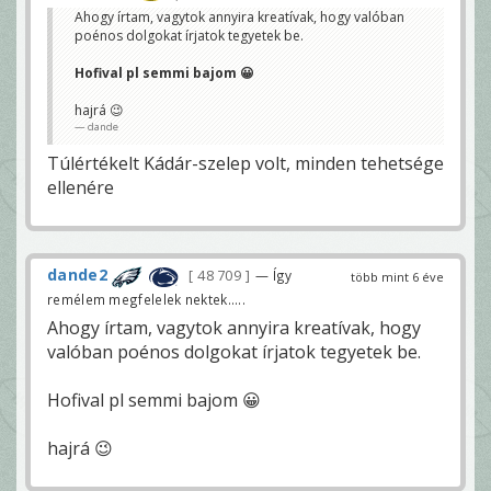
Ahogy írtam, vagytok annyira kreatívak, hogy valóban
poénos dolgokat írjatok tegyetek be.
Hofival pl semmi bajom 😀
hajrá 😉
dande
Túlértékelt Kádár-szelep volt, minden tehetsége
ellenére
dande2
48 709
— Így
több mint 6 éve
remélem megfelelek nektek.....
Ahogy írtam, vagytok annyira kreatívak, hogy
valóban poénos dolgokat írjatok tegyetek be.
Hofival pl semmi bajom 😀
hajrá 😉