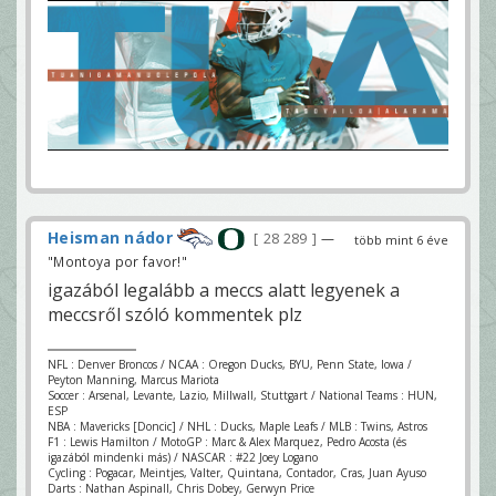
Heisman nádor
28 289
—
több mint 6 éve
"Montoya por favor!"
igazából legalább a meccs alatt legyenek a
meccsről szóló kommentek plz
NFL : Denver Broncos / NCAA : Oregon Ducks, BYU, Penn State, Iowa /
Peyton Manning, Marcus Mariota
Soccer : Arsenal, Levante, Lazio, Millwall, Stuttgart / National Teams : HUN,
ESP
NBA : Mavericks [Doncic] / NHL : Ducks, Maple Leafs / MLB : Twins, Astros
F1 : Lewis Hamilton / MotoGP : Marc & Alex Marquez, Pedro Acosta (és
igazából mindenki más) / NASCAR : #22 Joey Logano
Cycling : Pogacar, Meintjes, Valter, Quintana, Contador, Cras, Juan Ayuso
Darts : Nathan Aspinall, Chris Dobey, Gerwyn Price