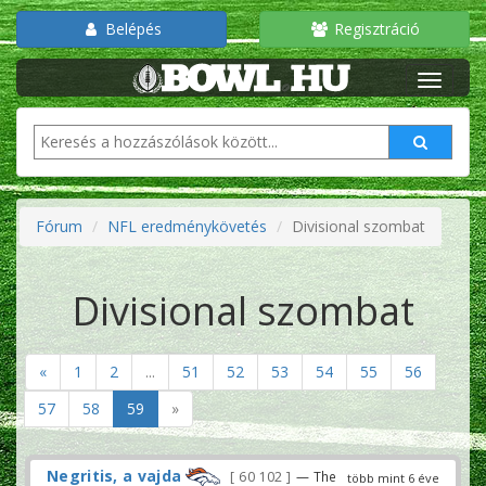
Belépés
Regisztráció
Fórum
NFL eredménykövetés
Divisional szombat
Divisional szombat
«
1
2
...
51
52
53
54
55
56
57
58
59
»
Negritis, a vajda
60 102
— The
több mint 6 éve