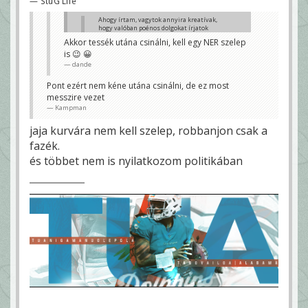
— StuG Life
Ahogy írtam, vagytok annyira kreatívak,
hogy valóban poénos dolgokat írjatok
tegyetek be.
Akkor tessék utána csinálni, kell egy NER szelep
is 😉 😀
Hofival pl semmi bajom 😀
dande
hajrá 😉
dande
Pont ezért nem kéne utána csinálni, de ez most
Túlértékelt Kádár-szelep volt, minden tehetsége
messzire vezet
ellenére
Kampman
Kampman
jaja kurvára nem kell szelep, robbanjon csak a
fazék.
és többet nem is nyilatkozom politikában