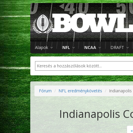
Alapok
NFL
NCAA
DRAFT
Fórum
NFL eredménykövetés
Indianapolis 
Indianapolis Co
«