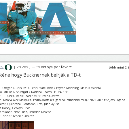
28 289
— "Montoya por favor!"
több mint 2 
kéne hogy Bucknernek beírják a TD-t
 : Oregon Ducks, BYU, Penn State, Iowa / Peyton Manning, Marcus Mariota
zio, Millwall, Stuttgart / National Teams : HUN, ESP
L : Ducks, Maple Leafs / MLB : Twins, Astros
 : Marc & Alex Marquez, Pedro Acosta (és igazából mindenki más) / NASCAR : #22 Joey Logano
Valter, Quintana, Contador, Cras, Juan Ayuso
is Dobey, Gerwyn Price
Garbrandt, Nate Diaz, Brandon Moreno
 Tennis : Federer, Alcaraz