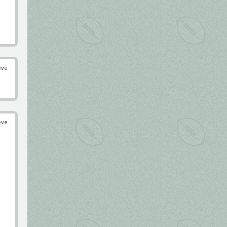
éve
éve