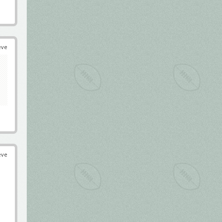
éve
éve