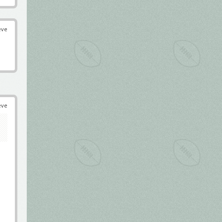
éve
éve