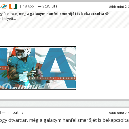
18 655
— StuG Life
több mint 2 
gy ótvarxar, még a
galaxym hanfelismerőjét is bekapcsolta
😀
 helyett...
— i'm batman
több mint 2 
hogy ótvarxar, még a galaxym hanfelismerőjét is bekapcsolta