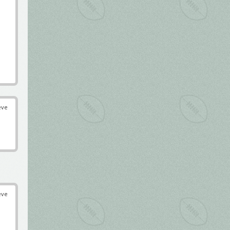
éve
éve