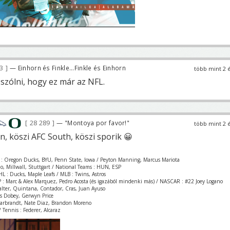
33
— Einhorn és Finkle...Finkle és Einhorn
több mint 2 
szólni, hogy ez már az NFL.
28 289
— "Montoya por favor!"
több mint 2 
, köszi AFC South, köszi sporik 😀
 : Oregon Ducks, BYU, Penn State, Iowa / Peyton Manning, Marcus Mariota
zio, Millwall, Stuttgart / National Teams : HUN, ESP
L : Ducks, Maple Leafs / MLB : Twins, Astros
 : Marc & Alex Marquez, Pedro Acosta (és igazából mindenki más) / NASCAR : #22 Joey Logano
Valter, Quintana, Contador, Cras, Juan Ayuso
is Dobey, Gerwyn Price
Garbrandt, Nate Diaz, Brandon Moreno
 Tennis : Federer, Alcaraz