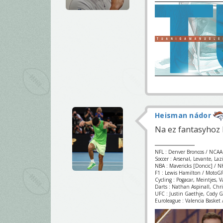
Heisman nádor
Na ez fantasyhoz 
NFL : Denver Broncos / NCAA
Soccer : Arsenal, Levante, La
NBA : Mavericks [Doncic] / NH
F1 : Lewis Hamilton / MotoGP
Cycling : Pogacar, Meintjes, 
Darts : Nathan Aspinall, Chr
UFC : Justin Gaethje, Cody 
Euroleague : Valencia Basket /