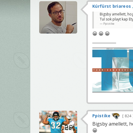
Kúrfürst briareos
Bigsby amellett, ho
Tul sok playt kap Etyi
Ppistike
😀 😀 😀
Ppistike
824
Bigsby amellett, 
😀