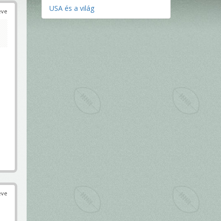
USA és a világ
éve
éve