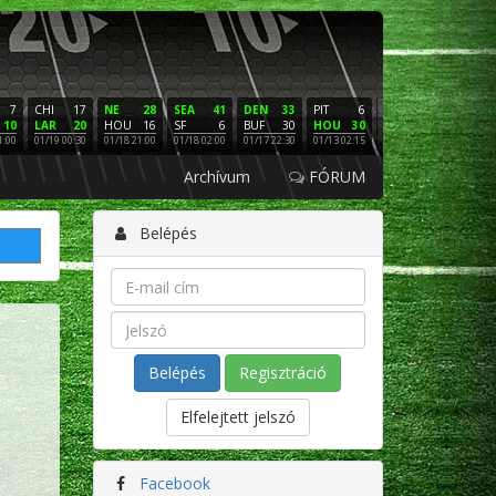
7
CHI
17
NE
28
SEA
41
DEN
33
PIT
6
NE
16
PHI
10
LAR
20
HOU
16
SF
6
BUF
30
HOU
30
LAC
3
SF
1:00
01/19 00:30
01/18 21:00
01/18 02:00
01/17 22:30
01/13 02:15
01/12 02:00
01/11 22:
Archívum
FÓRUM
Belépés
Regisztráció
Elfelejtett jelszó
Facebook