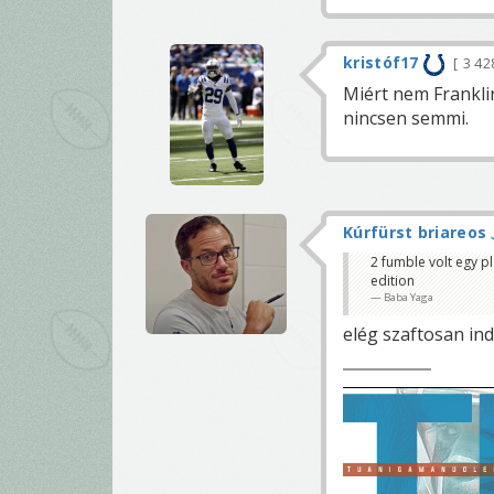
kristóf17
3 42
Miért nem Frankli
nincsen semmi.
Kúrfürst briareos
2 fumble volt egy p
edition
Baba Yaga
elég szaftosan indu