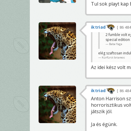
Tul sok playt kap Et
iktriad
86 48
2 fumble volt 
special edition
Baba Yaga
elég szaftosan indul 
Kúrfürst briareos
Az idei kész volt m
iktriad
86 48
Anton Harrison sz
horrorisztikus vo
játszik jól.
Ja és égünk.