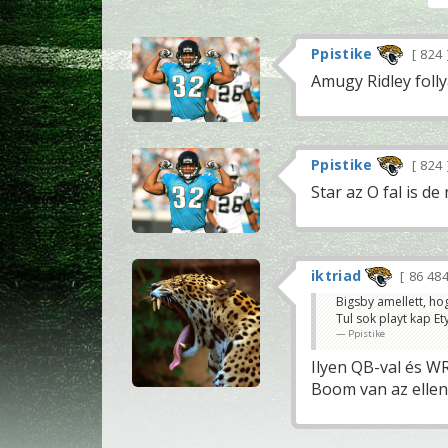
Ppistike
824
Amugy Ridley foll
Ppistike
824
Star az O fal is d
iktriad
86 48
Bigsby amellett, ho
Tul sok playt kap Etyi
Ppistike
Ilyen QB-val és W
Boom van az ellen