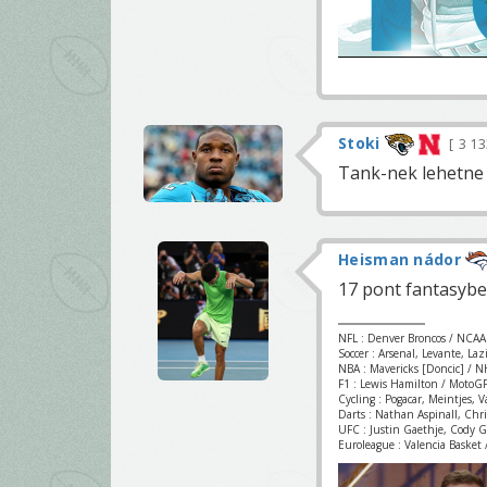
Stoki
3 1
Tank-nek lehetne 
Heisman nádor
17 pont fantasyben
NFL : Denver Broncos / NCAA
Soccer : Arsenal, Levante, La
NBA : Mavericks [Doncic] / NH
F1 : Lewis Hamilton / MotoGP
Cycling : Pogacar, Meintjes, 
Darts : Nathan Aspinall, Chr
UFC : Justin Gaethje, Cody 
Euroleague : Valencia Basket /