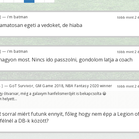
— i'm batman
több mint 2 
yamatosan egeti a vedoket, de hiaba
— i'm batman
több mint 2 
e nagyon most. Nincs ido passzolni, gondolom latja a coach
4
— GoT Survivor, GM Game 2018, NBA Fantasy 2020 winner
több mint 2 
gy ótvarxar, még a galaxym hanfelismerőjét is bekapcsolta 😀
 helyett...
R sorral miért futunk ennyit, főleg hogy nem épp a Legion o
félnél a DB-k között?