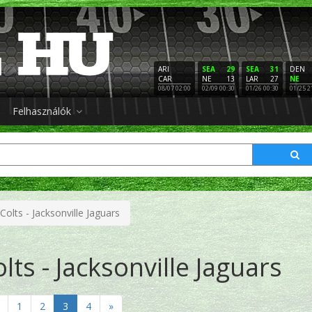
ARI
SEA
29
SEA
31
DEN
CAR
NE
13
LAR
27
NE
08/07 02:00
02/09 00:30
01/26 00:30
01/25 2
Felhasználók
Colts - Jacksonville Jaguars
lts - Jacksonville Jaguars
1
2
3
4
»