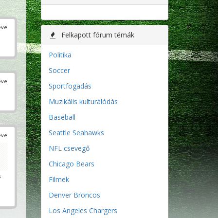
éve
Felkapott fórum témák
Politika
Soccer
éve
Sportfogadás
Muzikális kulturálódás
Baseball
Seattle Seahawks
éve
NFL csevegő
Chicago Bears
f
Filmek
Denver Broncos
Los Angeles Chargers