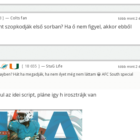
8
— Colts fan
több mint 2 
nt szopkodják első sorban? Ha ő nem figyel, akkor ebből
18 655
— StuG Life
több mint 2 
layben? Hát ha megadják, ha nem ilyet még nem láttam 😀 AFC South special
l az idei script, pláne igy h irosztrájk van