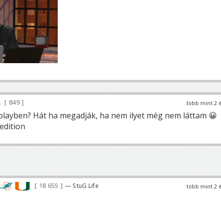
849
több mint 2 
 playben? Hát ha megadják, ha nem ilyet még nem láttam 😀
edition
18 655
— StuG Life
több mint 2 