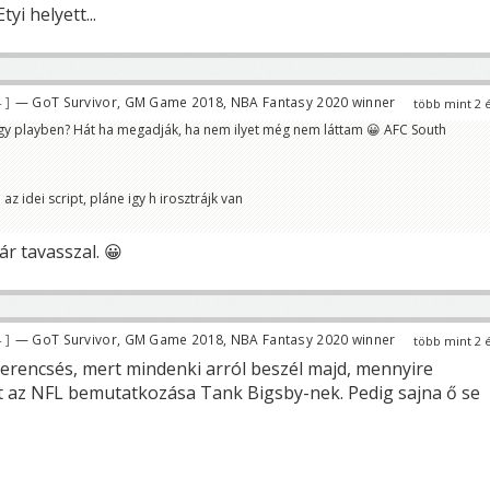
yi helyett...
4
— GoT Survivor, GM Game 2018, NBA Fantasy 2020 winner
több mint 2 
egy playben? Hát ha megadják, ha nem ilyet még nem láttam 😀 AFC South
az idei script, pláne igy h irosztrájk van
ár tavasszal. 😀
4
— GoT Survivor, GM Game 2018, NBA Fantasy 2020 winner
több mint 2 
erencsés, mert mindenki arról beszél majd, mennyire
lt az NFL bemutatkozása Tank Bigsby-nek. Pedig sajna ő se