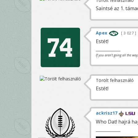
Törölt felhasználó
Saintsé az 1. táma
Apex
3 027
Estét!
If you aren't going all the wa
Törölt felhasználó
Estét!
ackrisz17
Who Dat! hajrá ha