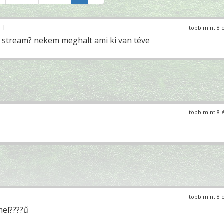
4
több mint 8 
 stream? nekem meghalt ami ki van téve
több mint 8 
több mint 8 
el????ű