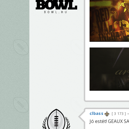
clbass
3 173
Jó estét! GEAUX S