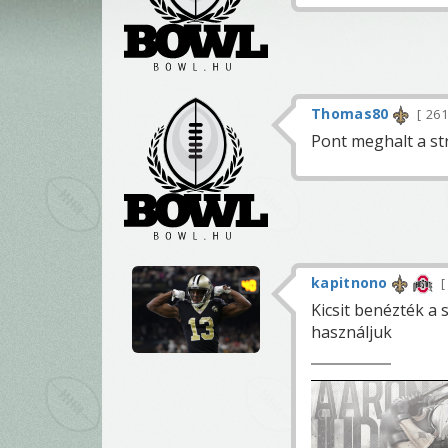
Thomas80
26
Pont meghalt a st
kapitnono
Kicsit benézték a 
használjuk