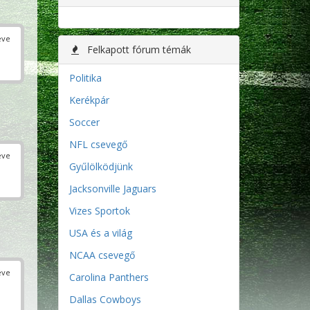
éve
Felkapott fórum témák
Politika
Kerékpár
Soccer
NFL csevegő
éve
Gyűlölködjünk
Jacksonville Jaguars
Vizes Sportok
USA és a világ
NCAA csevegő
éve
Carolina Panthers
Dallas Cowboys