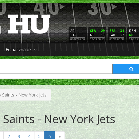
ARI
SEA
29
SEA
31
DEN
CAR
NE
13
LAR
27
NE
08/07 02:00
02/09 00:30
01/26 00:30
01/25 2
Felhasználók
 Saints - New York Jets
Saints - New York Jets
2
3
4
5
6
»