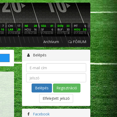
7
CHI
17
NE
28
SEA
41
DEN
33
PIT
6
NE
16
PHI
10
LAR
20
HOU
16
SF
6
BUF
30
HOU
30
LAC
3
SF
1:00
01/19 00:30
01/18 21:00
01/18 02:00
01/17 22:30
01/13 02:15
01/12 02:00
01/11 22:
Archívum
FÓRUM
Belépés
Regisztráció
Elfelejtett jelszó
Facebook