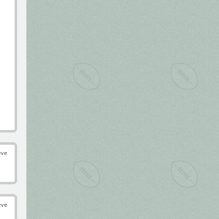
éve
éve