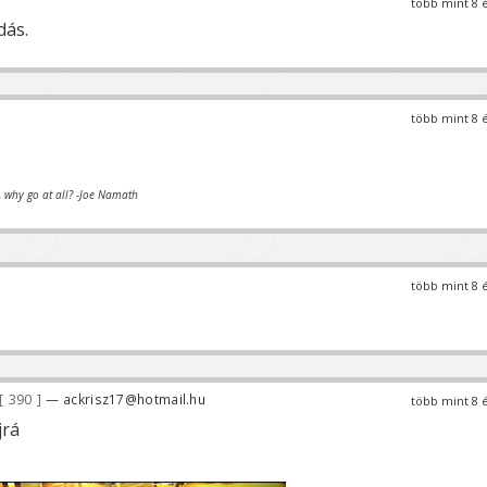
több mint 8 
dás.
több mint 8 
y, why go at all? -Joe Namath
több mint 8 
390
— ackrisz17@hotmail.hu
több mint 8 
jrá