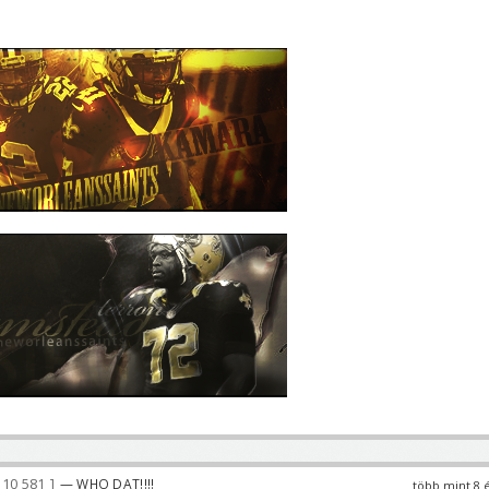
10 581
— WHO DAT!!!!
több mint 8 