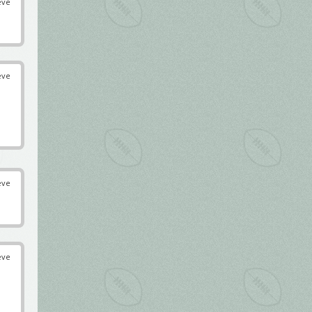
éve
éve
éve
éve