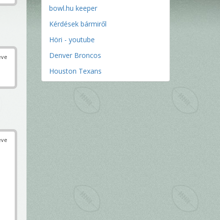
bowl.hu keeper
Kérdések bármiről
Höri - youtube
Denver Broncos
éve
Houston Texans
éve