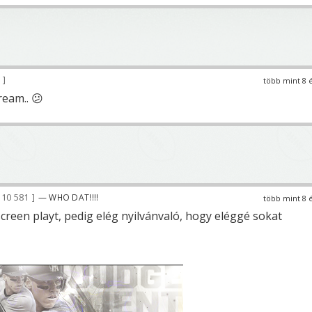
1
több mint 8 
ream.. 😕
10 581
— WHO DAT!!!!
több mint 8 
screen playt, pedig elég nyilvánvaló, hogy eléggé sokat