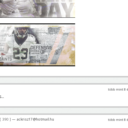
több mint 8 
..
390
— ackrisz17@hotmail.hu
több mint 8 