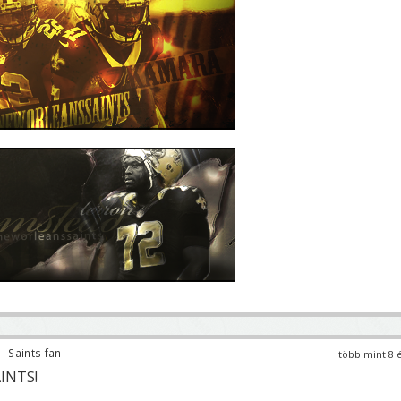
— Saints fan
több mint 8 
AINTS!