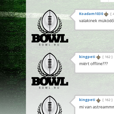
Koadam1030
valakinek müködő
kingpeti
162
miért offline???
kingpeti
162
mi van astreammm