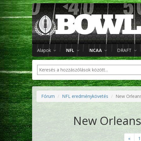
Alapok
NFL
NCAA
DRAFT
Fórum
NFL eredménykövetés
New Orleans
New Orleans 
«
1