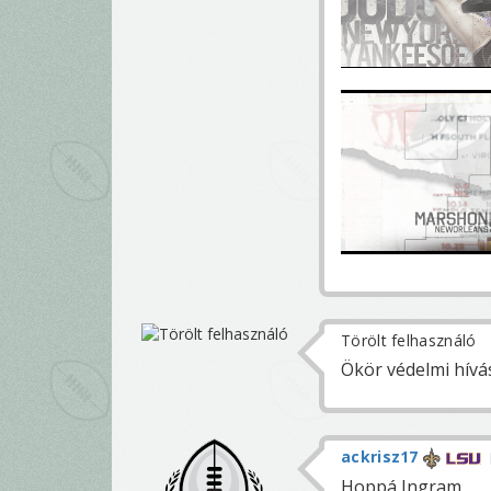
Törölt felhasználó
Ökör védelmi hívás.
ackrisz17
Hoppá Ingram