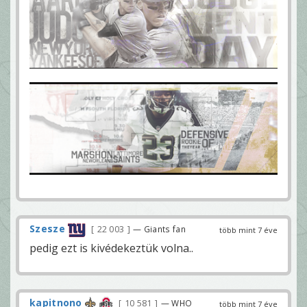
Szesze
22 003
— Giants fan
több mint 7 éve
pedig ezt is kivédekeztük volna..
kapitnono
10 581
— WHO
több mint 7 éve