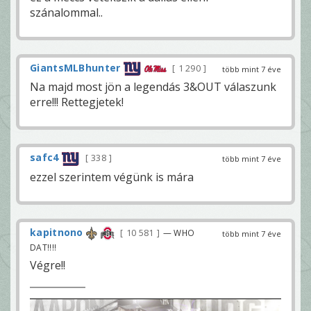
szánalommal..
GiantsMLBhunter
1 290
több mint 7 éve
Na majd most jön a legendás 3&OUT válaszunk
erre!!! Rettegjetek!
safc4
338
több mint 7 éve
ezzel szerintem végünk is mára
kapitnono
10 581
— WHO
több mint 7 éve
DAT!!!!
Végre!!