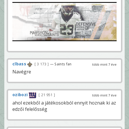
clbass
3 173
— Saints fan
több mint 7 éve
Navégre
ozibozi
21 951
több mint 7 éve
ahol ezekből a játékosokból ennyit hoznak ki az
edzői felelősség