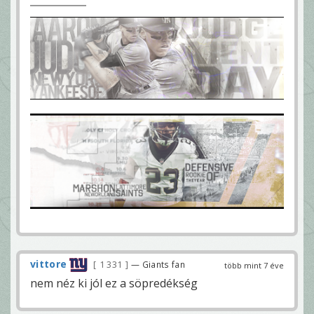
vittore
1 331
— Giants fan
több mint 7 éve
nem néz ki jól ez a söpredékség