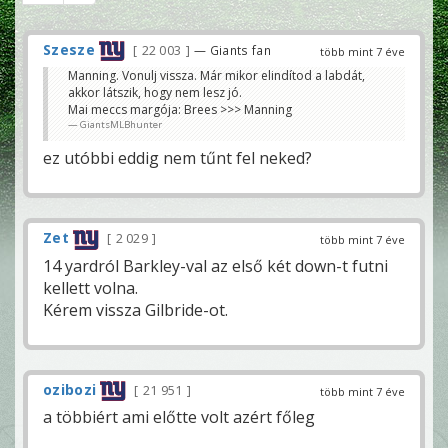
Szesze
22 003
— Giants fan
több mint 7 éve
Manning. Vonulj vissza. Már mikor elindítod a labdát,
akkor látszik, hogy nem lesz jó.
Mai meccs margója: Brees >>> Manning
GiantsMLBhunter
ez utóbbi eddig nem tűnt fel neked?
Zet
2 029
több mint 7 éve
14 yardról Barkley-val az első két down-t futni
kellett volna.
Kérem vissza Gilbride-ot.
ozibozi
21 951
több mint 7 éve
a többiért ami előtte volt azért főleg