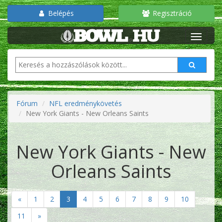
Belépés
Regisztráció
Fórum
NFL eredménykövetés
New York Giants - New Orleans Saints
New York Giants - New
Orleans Saints
«
1
2
3
4
5
6
7
8
9
10
11
»