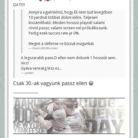
DAT!!!!
Annyira egyértelmű, hogy Eli nem tud levegőben
10 yardnál többet dobni előre. Teljesen
kiszámítható. Minden hosszú playnél valami
rövid passz, valami screen-nel próbálkozunk.
Pedig ezek succes rate-je 0%.
Megint a defense-re bízzuk magunkat.
GiantsMLBhunter
A legszarabb pass D ellen nem dobunk 1 hosszút sem..
Vicc!
Gyáva vereség lesz ez...
yooker
Csak 30.-ak vagyunk passz ellen 😀