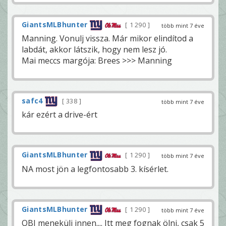
GiantsMLBhunter
1 290
több mint 7 éve
Manning. Vonulj vissza. Már mikor elindítod a
labdát, akkor látszik, hogy nem lesz jó.
Mai meccs margója: Brees >>> Manning
safc4
338
több mint 7 éve
kár ezért a drive-ért
GiantsMLBhunter
1 290
több mint 7 éve
NA most jön a legfontosabb 3. kísérlet.
GiantsMLBhunter
1 290
több mint 7 éve
OBJ menekülj innen.... Itt meg fognak ölni, csak 5