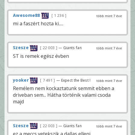
Awesome88
1 236
több mint 7 éve
mi a faszért hozta ki.....
Szesze
22 003
— Giants fan
több mint 7 éve
ST is remek egész évben
yooker
7 491
— Expect the Best !
több mint 7 éve
Remélem nem kockaztatunk semmit ebben a
driveban sem... Hátha történik valami csoda
majd
Szesze
22 003
— Giants fan
több mint 7 éve
ez a meccs vetekszik a dallas elleni