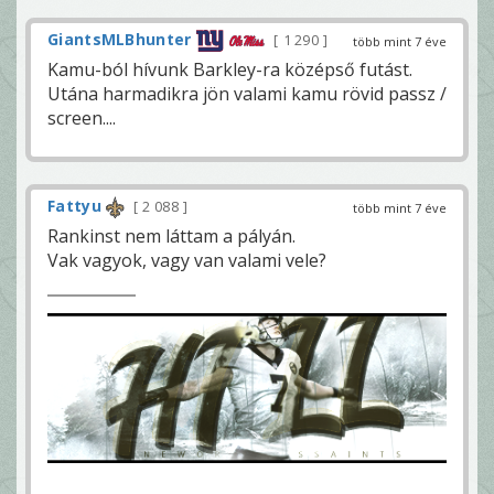
GiantsMLBhunter
1 290
több mint 7 éve
Kamu-ból hívunk Barkley-ra középső futást.
Utána harmadikra jön valami kamu rövid passz /
screen....
Fattyu
2 088
több mint 7 éve
Rankinst nem láttam a pályán.
Vak vagyok, vagy van valami vele?