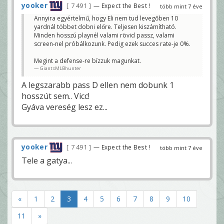
yooker
7 491
— Expect the Best !
több mint 7 éve
Annyira egyértelmű, hogy Eli nem tud levegőben 10
yardnál többet dobni előre. Teljesen kiszámítható.
Minden hosszú playnél valami rövid passz, valami
screen-nel próbálkozunk. Pedig ezek succes rate-je 0%.
Megint a defense-re bízzuk magunkat.
GiantsMLBhunter
A legszarabb pass D ellen nem dobunk 1
hosszút sem.. Vicc!
Gyáva vereség lesz ez...
yooker
7 491
— Expect the Best !
több mint 7 éve
Tele a gatya...
«
1
2
3
4
5
6
7
8
9
10
11
»