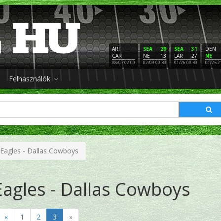
ARI
SEA
29
SEA
31
DEN
CAR
NE
13
LAR
27
NE
08/07 02:00
02/09 00:30
01/26 00:30
01/25 2
Felhasználók
 Eagles - Dallas Cowboys
Eagles - Dallas Cowboys
«
1
2
3
»