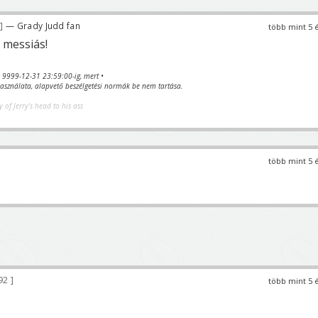
— Grady Judd fan
több mint 5 
 messiás!
va 9999-12-31 23:59:00-ig, mert •
sználata, alapvető beszélgetési normák be nem tartása.
y of Jerry's head to his ass
több mint 5 
92
több mint 5 