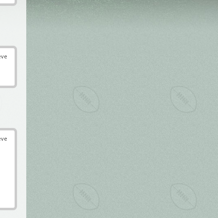
éve
éve