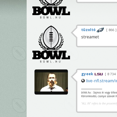
tûzoltó
866
streamet
gyeek
8 734
live-nfl.stream/
blikk.hu : Sajnos ki vagy tilt
Káromkodás, csúnya szavak ha
"ALL IN" refers to the proximit