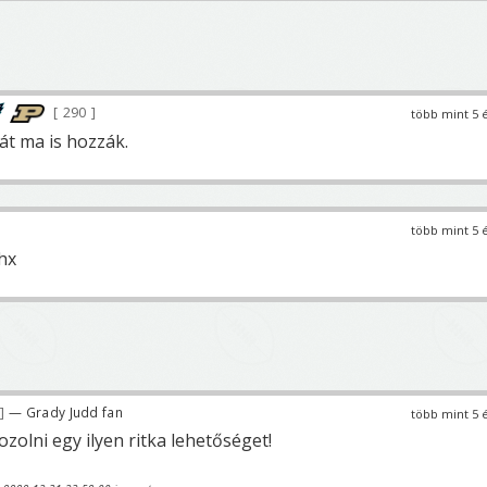
290
több mint 5 
át ma is hozzák.
több mint 5 
thx
— Grady Judd fan
több mint 5 
kozolni egy ilyen ritka lehetőséget!