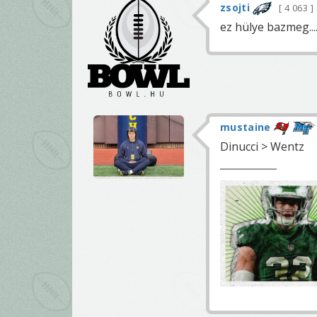
zsojti
4 063
ez hülye bazmeg...
mustaine
Dinucci > Wentz