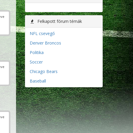
éve
Felkapott fórum témák
NFL csevegő
Denver Broncos
Politika
Soccer
éve
Chicago Bears
Baseball
éve