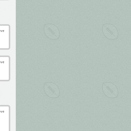
éve
éve
éve