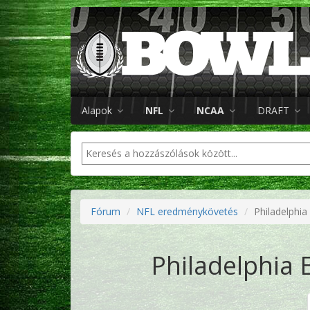
Alapok
NFL
NCAA
DRAFT
Fórum
NFL eredménykövetés
Philadelphia
Philadelphia 