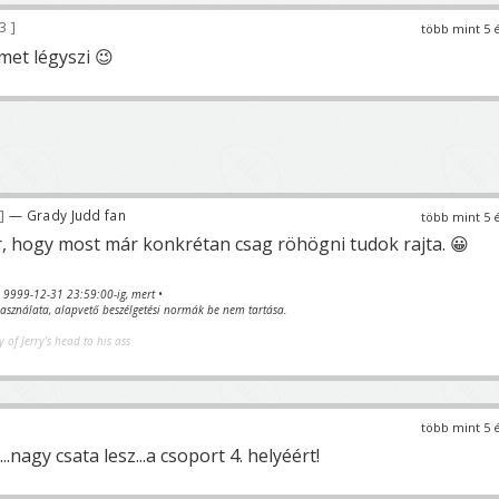
3
több mint 5 
amet légyszi 😉
— Grady Judd fan
több mint 5 
r, hogy most már konkrétan csag röhögni tudok rajta. 😀
va 9999-12-31 23:59:00-ig, mert •
sználata, alapvető beszélgetési normák be nem tartása.
y of Jerry's head to his ass
több mint 5 
.nagy csata lesz...a csoport 4. helyéért!