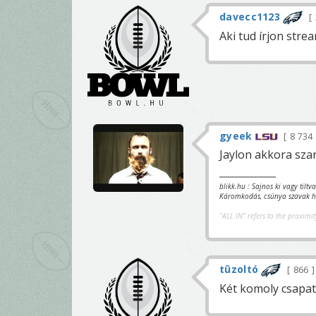
davecc1123
Aki tud írjon stre
gyeek
8 734
Jaylon akkora sza
blikk.hu : Sajnos ki vagy tilt
Káromkodás, csúnya szavak ha
"ALL IN" refers to the proximit
tûzoltó
866
Két komoly csapat..