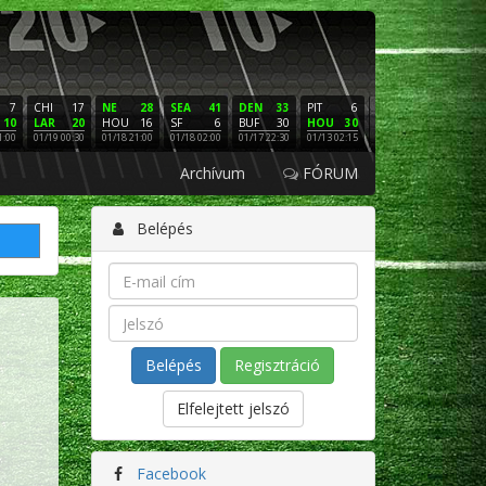
7
CHI
17
NE
28
SEA
41
DEN
33
PIT
6
NE
16
PHI
10
LAR
20
HOU
16
SF
6
BUF
30
HOU
30
LAC
3
SF
1:00
01/19 00:30
01/18 21:00
01/18 02:00
01/17 22:30
01/13 02:15
01/12 02:00
01/11 22:
Archívum
FÓRUM
Belépés
Regisztráció
Elfelejtett jelszó
Facebook