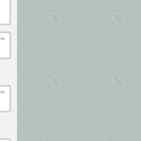
éve
éve