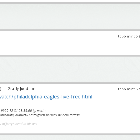
több mint 5 
— Grady Judd fan
több mint 5 
watch/philadelphia-eagles-live-free.html
va 9999-12-31 23:59:00-ig, mert •
sználata, alapvető beszélgetési normák be nem tartása.
y of Jerry's head to his ass