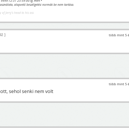
va 9999-12-31 23:59:00-ig, mert •
sználata, alapvető beszélgetési normák be nem tartása.
y of Jerry's head to his ass
92
több mint 5 
több mint 5 
 ott, sehol senki nem volt