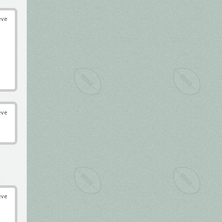
éve
éve
éve