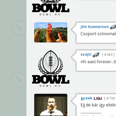
Jón Gunnarson
Csoport színvonal
zsojti
4 063
nfc east forever...
gyeek
8 734
Ejj de kár így elté