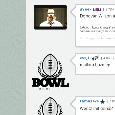
gyeek
8 734
Donovan Wilson a
blikk.hu : Sajnos ki vagy tilt
Káromkodás, csúnya szavak ha
"ALL IN" refers to the proximit
zsojti
4 063
mailata bazmeg...
tamas424
1 8
Wentz mit csinál?