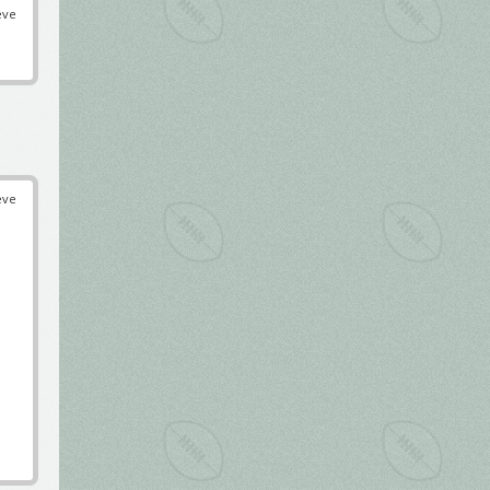
éve
éve