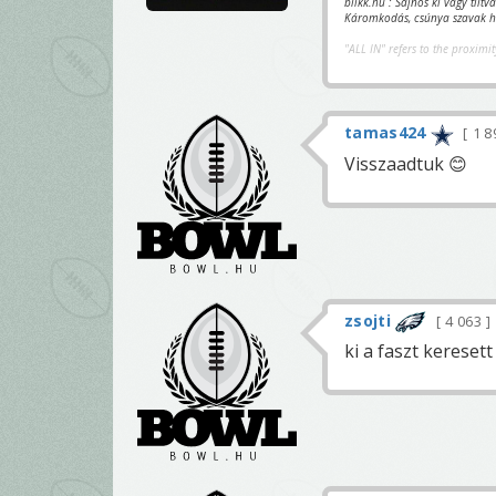
blikk.hu : Sajnos ki vagy tilt
Káromkodás, csúnya szavak ha
"ALL IN" refers to the proximit
tamas424
1 8
Visszaadtuk 😊
zsojti
4 063
ki a faszt keresett