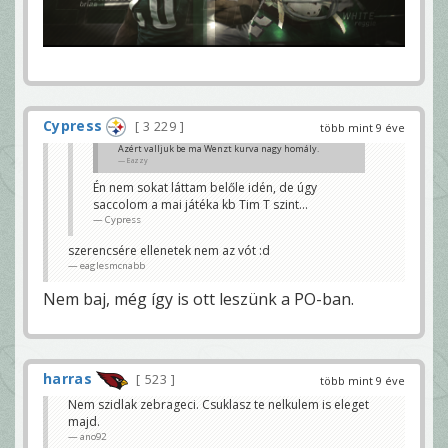
Cypress
3 229
több mint 9 éve
Azért valljuk be ma Wenzt kurva nagy homály.
Eazzy
Én nem sokat láttam belőle idén, de úgy
saccolom a mai játéka kb Tim T szint...
Cypress
szerencsére ellenetek nem az vót :d
eaglesmcnabb
Nem baj, még így is ott leszünk a PO-ban.
harras
523
több mint 9 éve
Nem szidlak zebrageci. Csuklasz te nelkulem is eleget
majd.
ano92