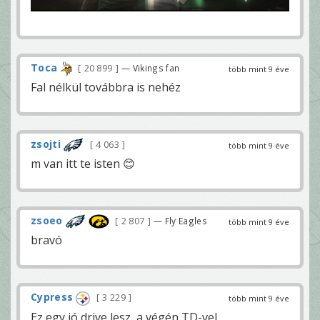
Toca
20 899
— Vikings fan
több mint 9 éve
Fal nélkül továbbra is nehéz
zsojti
4 063
több mint 9 éve
m van itt te isten 😊
zsoeo
2 807
— Fly Eagles
több mint 9 éve
bravó
Cypress
3 229
több mint 9 éve
Ez egy jó drive lesz, a végén TD-vel.