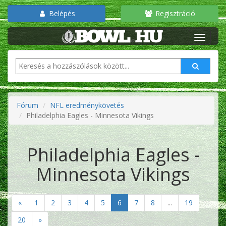
Belépés
Regisztráció
Fórum
NFL eredménykövetés
Philadelphia Eagles - Minnesota Vikings
Philadelphia Eagles -
Minnesota Vikings
«
1
2
3
4
5
6
7
8
...
19
20
»