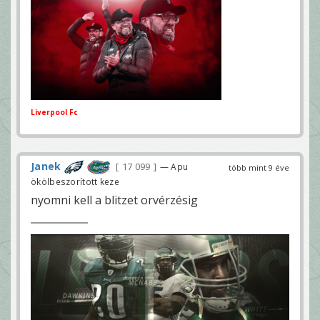
Liverpool Fc
Janek
17 099
— Apu
több mint 9 éve
ökölbeszorított keze
nyomni kell a blitzet orvérzésig