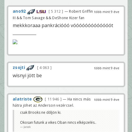
ano92
5 312
— Robert Griffin
több mint 9 éve
III && Tom Savage && DeShone Kizer fan
mekkkoraaa pankrációóó vóóóóóóóóóóóóót
zsojti
4 063
több mint 9 éve
wisnyi jött be
alatriste
11 946
— Ha nincs más
több mint 9 éve
hátra jöhet az Anderson vezércsel.
csak Brooks ne dőljön ki.
Okosan futunk a vikes Oban nincs elképzelés..
Janek