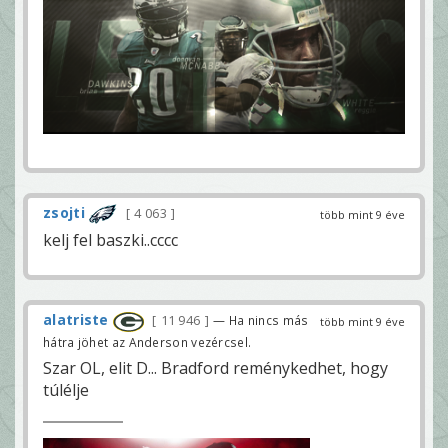
zsojti
4 063
több mint 9 éve
kelj fel baszki..cccc
alatriste
11 946
— Ha nincs más
több mint 9 éve
hátra jöhet az Anderson vezércsel.
Szar OL, elit D... Bradford reménykedhet, hogy
túlélje