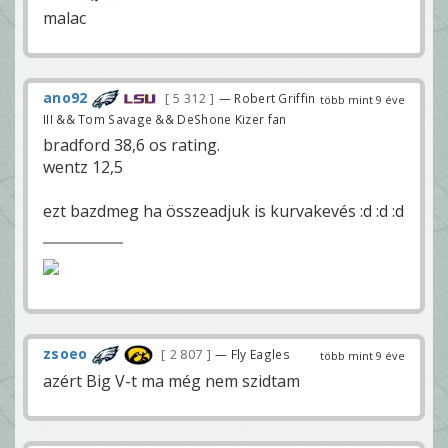
malac
ano92
5 312
— Robert Griffin
több mint 9 éve
III && Tom Savage && DeShone Kizer fan
bradford 38,6 os rating.
wentz 12,5
ezt bazdmeg ha összeadjuk is kurvakevés :d :d :d
zsoeo
2 807
— Fly Eagles
több mint 9 éve
azért Big V-t ma még nem szidtam