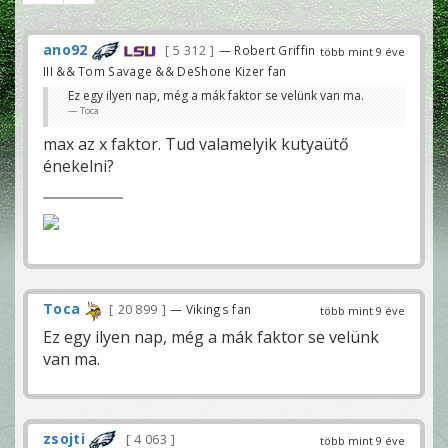
ano92
5 312
— Robert Griffin
több mint 9 éve
III && Tom Savage && DeShone Kizer fan
Ez egy ilyen nap, még a mák faktor se velünk van ma.
Toca
max az x faktor. Tud valamelyik kutyaütő
énekelni?
Toca
20 899
— Vikings fan
több mint 9 éve
Ez egy ilyen nap, még a mák faktor se velünk
van ma.
zsojti
4 063
több mint 9 éve