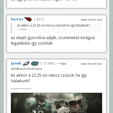
harras
523
több mint 9 éve
és akkor a 22.25-ös meccs csúszik ha így haladunk?
Janek
az elejét gyorsítva adják, szüneteket kivágva
legalábbis így szokták
Janek
17 099
— Apu
több mint 9 éve
ökölbeszorított keze
és akkor a 22.25-ös meccs csúszik ha így
haladunk?