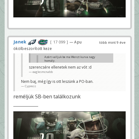
Janek
17 099
— Apu
több mint 9 éve
ökölbeszorított keze
Azért valljuk be ma Wenzt kurva nagy
homály.
Eazzy
szerencsére ellenetek nem az vót :d
eaglesmcnabb
Én nem sokat láttam belőle idén, de úgy saccolom a
mai játéka kb Tim T szint...
Cypress
Nem baj, még így is ott leszünk a PO-ban.
Cypress
reméljük SB-ben találkozunk