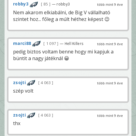
robby3
85
— robby3
több mint 9 éve
Nem akarom elkiabálni, de Big V vállalható
szintet hoz... főleg a múlt héthez képest 😉
marci88
1 097
— Hell Killers
több mint 9 éve
pedig biztos voltam benne hogy mi kapjuk a
büntit a nagy játéknál 😀
zsojti
4 063
több mint 9 éve
szép volt
zsojti
4 063
több mint 9 éve
thx