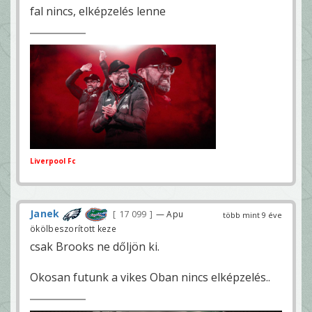
fal nincs, elképzelés lenne
Liverpool Fc
Janek
17 099
— Apu
több mint 9 éve
ökölbeszorított keze
csak Brooks ne dőljön ki.
Okosan futunk a vikes Oban nincs elképzelés..