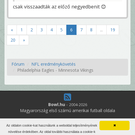
csak visszaadták az előző negyedbenit 😊
«
1
2
3
4
5
6
7
8
...
19
20
»
Fórum
NFL eredménykövetés
Philadelphia Eagles - Minnesota Vikings
Bowl.hu
-
2004-2026
Magyarország első számú amerikai futball oldala
10
online felhasználó
Az oldalon cookie-kat használunk a weboldal teljesítményének
✖
Minden jog fenntartva. Írott anyagok újraközlése csak a szerző
növelése érdekében. Az oldal további használata a cookie-k
engedélyével.