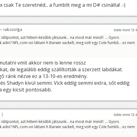
 csak Te szeretnéd... a fumblit meg a mi D# csinálta! .-)
— rabszolga
több mint 12 
 időpontot, azt hittem később játszunk... na most már mind1 ... Gyors
k adni? NFL.com-on láttam h Barwin sackelt, meg volt egy Cole fumbli... ez nem
mutatni vmit akkor nem is lenne rossz
kat, de legalább eddig szállították a szerzett labdákat.
lgő ránk nézve ez a 13-10-es eredmény.
s Shadyn kívül semmi. Vick eddig semmi extra, sőt eddig
a egy kicsit pontosabb.
7
több mint 12 
 időpontot, azt hittem később játszunk... na most már mind1 ... Gyors
k adni? NFL.com-on láttam h Barwin sackelt, meg volt egy Cole fumbli... ez nem