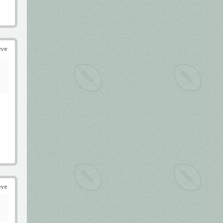
éve
éve