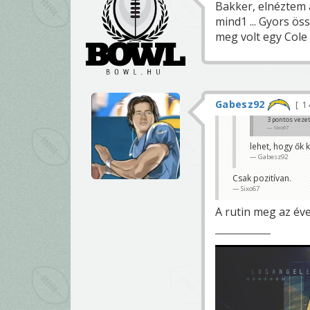
Bakker, elnéztem 
mind1 ... Gyors ös
meg volt egy Cole 
Gabesz92
1 
3 pontos vezet
Sixo67
lehet, hogy ők
Gabesz92
Csak pozitívan.
Sixo67
A rutin meg az évek