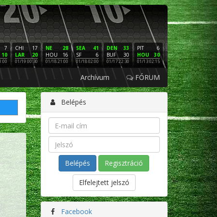
7
CHI
17
NE
28
SEA
41
DEN
33
PIT
6
NE
16
PHI
10
LAR
20
HOU
16
SF
6
BUF
30
HOU
30
LAC
3
SF
1:00
01/19 00:30
01/18 21:00
01/18 02:00
01/17 22:30
01/13 02:15
01/12 02:00
01/11 22:
Archívum
FÓRUM
Belépés
Regisztráció
Elfelejtett jelszó
Facebook