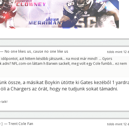
— No one likes us, cause no one like us
több mint 12 
 időpontot, azt hittem később játszunk... na most már mind1 ... Gyors
k adni? NFL.com-on láttam h Barwin sackelt, meg volt egy Cole fumbli... ez nem
ünk össze, a másikat Boykin ütötte ki Gates kezéből 1 yardr
 öli a Chargers az órát, hogy ne tudjunk sokat támadni.
 talk!
0
— Trent Cole Fan
több mint 12 