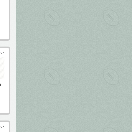
éve
a
éve