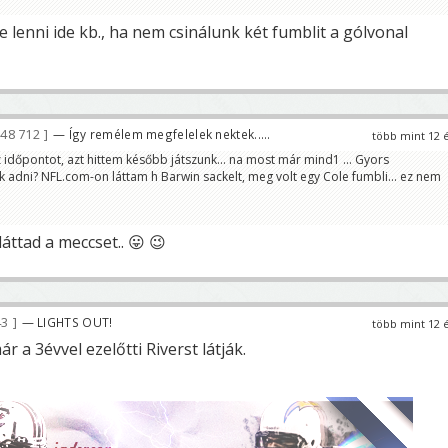
lenni ide kb., ha nem csinálunk két fumblit a gólvonal
48 712
— Így remélem megfelelek nektek.....
több mint 12 
 időpontot, azt hittem később játszunk... na most már mind1 ... Gyors
k adni? NFL.com-on láttam h Barwin sackelt, meg volt egy Cole fumbli... ez nem
láttad a meccset.. 😛 😉
43
— LIGHTS OUT!
több mint 12 
a 3évvel ezelőtti Riverst látják.