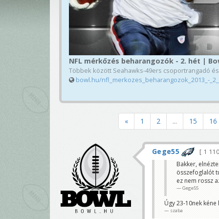
NFL mérkőzés beharangozók - 2. hét | Bo
Többek között Seahawks-49ers csoportrangadó és M
bowl.hu/nfl_merkozes_beharangozok_2013_-_2_
«
1
2
...
15
16
Gege55
1 11
Bakker, elnézte
összefoglalót t
ez nem rossz a
Gege55
Úgy 23-10nek kéne l
szaba