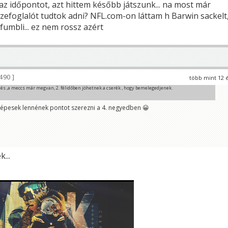
az időpontot, azt hittem később játszunk... na most már
szefoglalót tudtok adni? NFL.com-on láttam h Barwin sackelt
fumbli... ez nem rossz azért
490
több mint 12 
és ,a meccs már megvan, 2. félidőben jöhetnek a cserék , hogy bemelegedjenek.
 képesek lennének pontot szerezni a 4. negyedben 😀
...