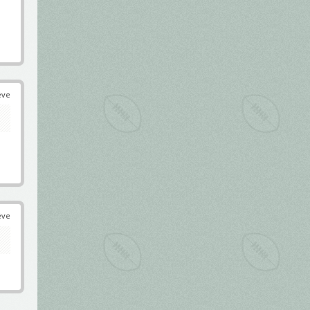
éve
éve