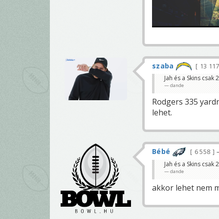
szaba
13 11
Jah és a Skins csak 2
dande
Rodgers 335 yardná
lehet.
Bébé
6 558
Jah és a Skins csak 2
dande
akkor lehet nem m