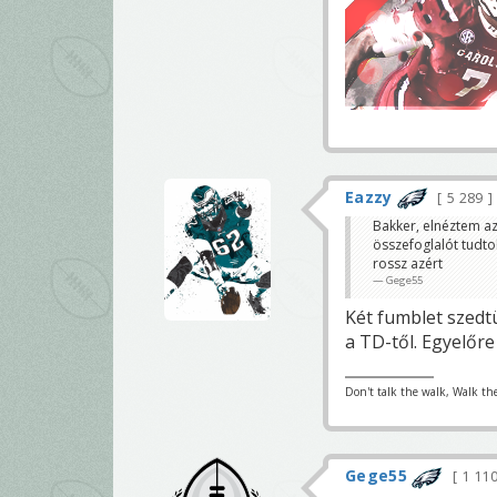
Eazzy
5 289
Bakker, elnéztem az
összefoglalót tudto
rossz azért
Gege55
Két fumblet szedt
a TD-től. Egyelőre
Don't talk the walk, Walk the
Gege55
1 11