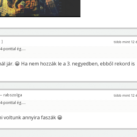
7
több mint 12 
4-ponttal ég.....
l jár. 😀 Ha nem hozzák le a 3. negyedben, ebből rekord is
— rabszolga
több mint 12 
4-ponttal ég.....
i voltunk annyira faszák 😀