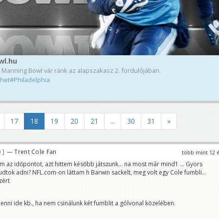
wl.hu
anning Bowl vár ránk az alapszakasz 2. fordulójában.
het#Philadelphia
17
18
19
20
21
...
30
31
»
0
— Trent Cole Fan
több mint 12 
m az időpontot, azt hittem később játszunk... na most már mind1 ... Gyors
udtok adni? NFL.com-on láttam h Barwin sackelt, meg volt egy Cole fumbli...
zért
enni ide kb., ha nem csinálunk két fumblit a gólvonal közelében.