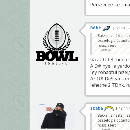
Perszeeee...azt max
Bébé
6 558
Bakker, elnéztem az
összefoglalót tudto
rossz azért
Gege55
ha az O fel tudna 
A D# nyeli a yardo
Így rohadtul híze
Az O# DeSean-on é
lehetne 2 TDnk, h
szaba
13 11
Bakker, elnéztem az
összefoglalót tudto
rossz azért
Gege55