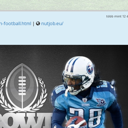
több mint 12 
-football.html
|
nutjob.eu/