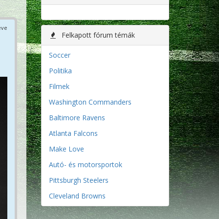
éve
Felkapott fórum témák
Soccer
Politika
Filmek
Washington Commanders
Baltimore Ravens
Atlanta Falcons
Make Love
Autó- és motorsportok
Pittsburgh Steelers
Cleveland Browns