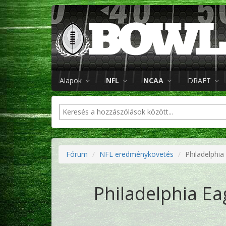
Alapok
NFL
NCAA
DRAFT
Fórum
NFL eredménykövetés
Philadelphia
Philadelphia Ea