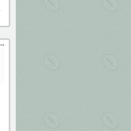
,
éve