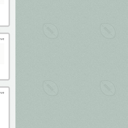
éve
éve