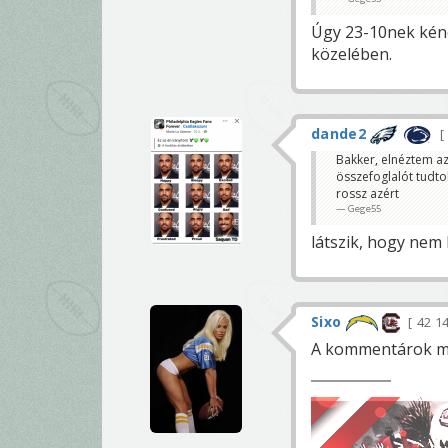
Úgy 23-10nek kéne 
közelében.
dande2
Bakker, elnéztem az
összefoglalót tudto
rossz azért
Gege55
látszik, hogy nem 
Sixo
42 1
A kommentárok már 