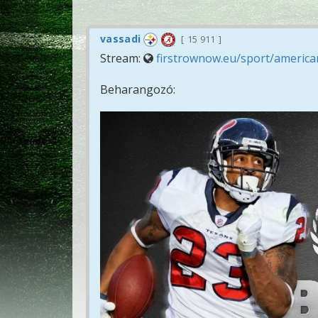
vassadi
15 911
Stream:
firstrownow.eu/sport/american
Beharangozó: