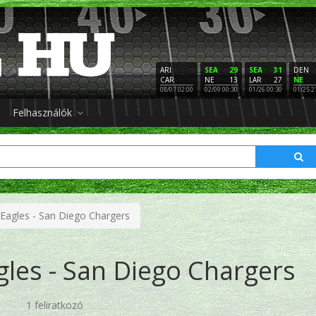
ARI
SEA
29
SEA
31
DEN
CAR
NE
13
LAR
27
NE
08/07 02:00
02/09 00:30
01/26 00:30
01/25 2
Felhasználók
 Eagles - San Diego Chargers
gles - San Diego Chargers
1 feliratkozó