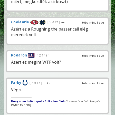
miért, megkezdték a cirkuszt).
Coolearie
5 472
— . . .
több mint 1 éve
Azért ez a Roughing the passer call elég
meredek volt.
Rodaron
2 149
több mint 1 éve
Azért ez megint WTF volt?
Farky
8 517
— ℧
több mint 1 éve
Végre
Hungarian Indianapolis Colts Fan Club
I'll always be a Colt. Always!
-
Peyton Manning