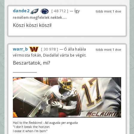
dande2
48 712
— Így
több mint 1 éve
remélem megfelelek nektek.....
Köszi köszi köszi!
warr_b
30 978
— Ő álla halála
több mint 1 éve
vérmosta fokán, Diadallal várta be végét.
Beszartatok, mi?
Hail to the Redskins! - Ad augusta per angusta
"I don't break the horizon
I erase it when I'm born"