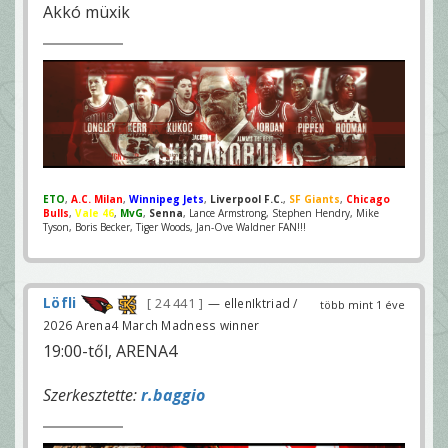
Akkó müxik
ETO
,
A.C. Milan
,
Winnipeg Jets
,
Liverpool F.C.
,
SF Giants
,
Chicago
Bulls
,
Vale 46
,
MvG
,
Senna
, Lance Armstrong, Stephen Hendry, Mike
Tyson, Boris Becker, Tiger Woods, Jan-Ove Waldner FAN!!!
Löfli
24 441
— ellenIktriad /
több mint 1 éve
2026 Arena4 March Madness winner
19:00-től, ARENA4
Szerkesztette:
r.baggio