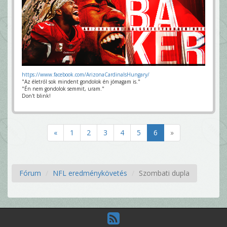
https://www.facebook.com/ArizonaCardinalsHungary/
"Az életről sok mindent gondolok én jómagam is."
"Én nem gondolok semmit, uram."
Don't blink!
«
1
2
3
4
5
6
»
Fórum
NFL eredménykövetés
Szombati dupla