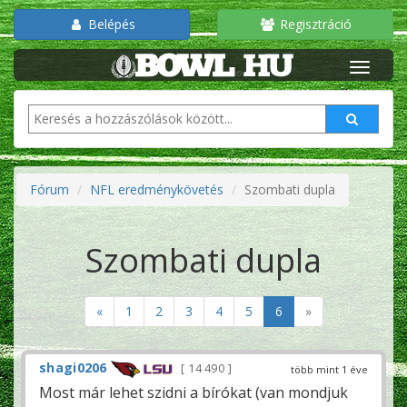
Belépés
Regisztráció
Fórum
NFL eredménykövetés
Szombati dupla
Szombati dupla
«
1
2
3
4
5
6
»
shagi0206
14 490
több mint 1 éve
Most már lehet szidni a bírókat (van mondjuk