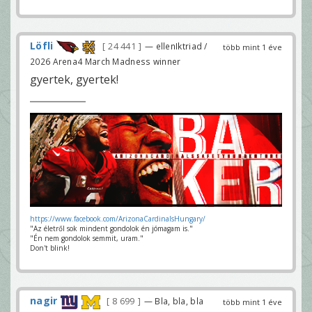
Löfli
24 441
— ellenIktriad /
több mint 1 éve
2026 Arena4 March Madness winner
gyertek, gyertek!
https://www.facebook.com/ArizonaCardinalsHungary/
"Az életről sok mindent gondolok én jómagam is."
"Én nem gondolok semmit, uram."
Don't blink!
nagir
8 699
— Bla, bla, bla
több mint 1 éve