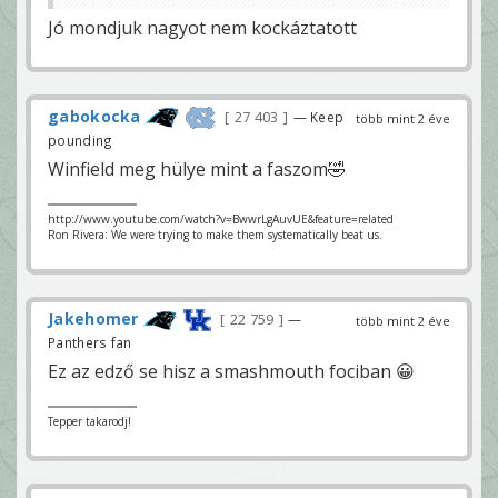
Jó mondjuk nagyot nem kockáztatott
gabokocka
27 403
— Keep
több mint 2 éve
pounding
Winfield meg hülye mint a faszom🤣
http://www.youtube.com/watch?v=BwwrLgAuvUE&feature=related
Ron Rivera: We were trying to make them systematically beat us.
Jakehomer
22 759
—
több mint 2 éve
Panthers fan
Ez az edző se hisz a smashmouth fociban 😀
Tepper takarodj!