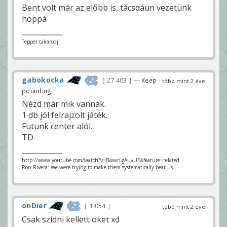
Bent volt már az előbb is, tácsdáun vezetünk
hoppá
Tepper takarodj!
gabokocka
27 403
— Keep
több mint 2 éve
pounding
Nézd már mik vannak.
1 db jól felrajzolt játék.
Futunk center alól.
TD
http://www.youtube.com/watch?v=BwwrLgAuvUE&feature=related
Ron Rivera: We were trying to make them systematically beat us.
onDier
1 054
több mint 2 éve
Csak szidni kellett oket xd