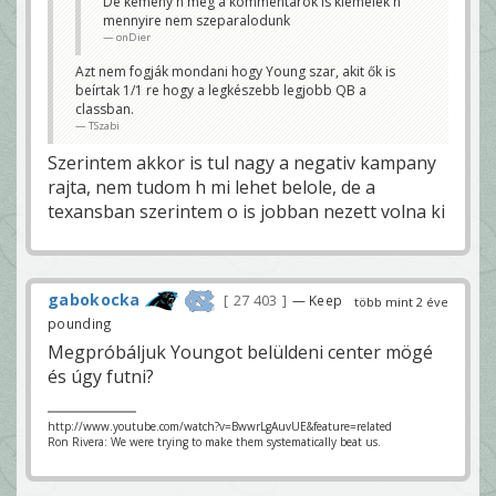
De kemeny h meg a kommentarok is kiemelek h
mennyire nem szeparalodunk
onDier
Azt nem fogják mondani hogy Young szar, akit ők is
beírtak 1/1 re hogy a legkészebb legjobb QB a
classban.
TSzabi
Szerintem akkor is tul nagy a negativ kampany
rajta, nem tudom h mi lehet belole, de a
texansban szerintem o is jobban nezett volna ki
gabokocka
27 403
— Keep
több mint 2 éve
pounding
Megpróbáljuk Youngot belüldeni center mögé
és úgy futni?
http://www.youtube.com/watch?v=BwwrLgAuvUE&feature=related
Ron Rivera: We were trying to make them systematically beat us.