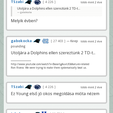
TSzabi
4 226
több mint 2 éve
Utoljára a Dolphins ellen szereztünk 2 TD-t...
gabokocka
Melyik évben?
gabokocka
27 403
— Keep
több mint 2 éve
pounding
Utoljára a Dolphins ellen szereztünk 2 TD-t...
http://www.youtube.com/watch?v=BwwrLgAuvUE&feature=related
Ron Rivera: We were trying to make them systematically beat us.
TSzabi
4 226
több mint 2 éve
Ez Young első jó okos megoldása mióta nézem