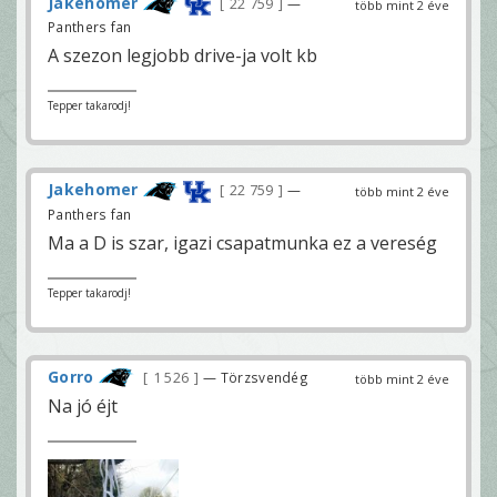
Jakehomer
22 759
—
több mint 2 éve
Panthers fan
A szezon legjobb drive-ja volt kb
Tepper takarodj!
Jakehomer
22 759
—
több mint 2 éve
Panthers fan
Ma a D is szar, igazi csapatmunka ez a vereség
Tepper takarodj!
Gorro
1 526
— Törzsvendég
több mint 2 éve
Na jó éjt