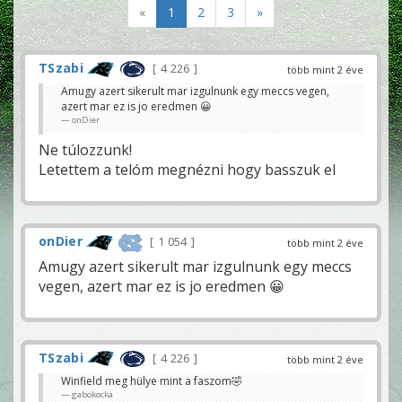
«
1
2
3
»
TSzabi
4 226
több mint 2 éve
Amugy azert sikerult mar izgulnunk egy meccs vegen,
azert mar ez is jo eredmen 😀
onDier
Ne túlozzunk!
Letettem a telóm megnézni hogy basszuk el
onDier
1 054
több mint 2 éve
Amugy azert sikerult mar izgulnunk egy meccs
vegen, azert mar ez is jo eredmen 😀
TSzabi
4 226
több mint 2 éve
Winfield meg hülye mint a faszom🤣
gabokocka