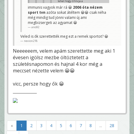
lehet hogy ő hívja a
játékokat?" ez így a
immunis vagyok már rá 😀
2006 óta nézem
vége felé erős volt
sport tvn
azóta sokat átéltem 😀😀 csak néha
Ricsitől :d
ano92
még mindig tud jönni valami új ami
megbizsergeti az agyamat 😀
Sport1-en nézed, megérdemled!
😀
ano92
nexion218
Veled is ők szerettették meg ezt a remek sportot? 😀
Valamennyire hd legalább 😀
nexion218
ano92
Neeeeeem, velem apám szerettette meg aki 1
Sokat érsz a HD-val, ha agyvérzést kapsz már a
meccs közepén a sok hülyeségtől. 😊
évesen igölsz mezbe öltöztetett a
Stez
születésnapomon és hajnal 4 kor még a
meccset nézette velem 😀😀
vicc, persze hogy ők 😀
«
1
2
3
4
5
6
7
8
...
28