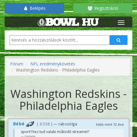
Belépés
Regisztráció
Fórum
NFL eredménykövetés
Washington Redskins - Philadelphia Eagles
Washington Redskins -
Philadelphia Eagles
Bébé
6 558
— rabszolga
több mint 12 éve
sport1hez tud valaki működő streamet?
thebeke