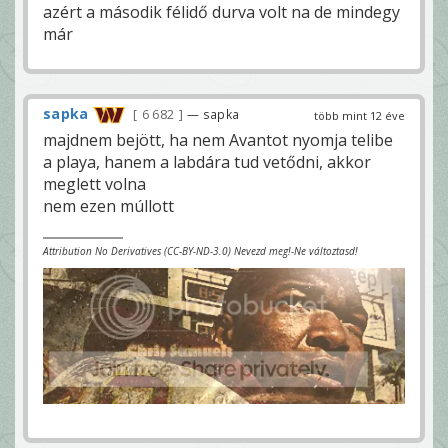
azért a második félidő durva volt na de mindegy
már
sapka
6 682
— sapka
több mint 12 éve
majdnem bejött, ha nem Avantot nyomja telibe
a playa, hanem a labdára tud vetődni, akkor
meglett volna
nem ezen múllott
Attribution No Derivatives (CC-BY-ND-3.0) Nevezd meg!-Ne változtasd!