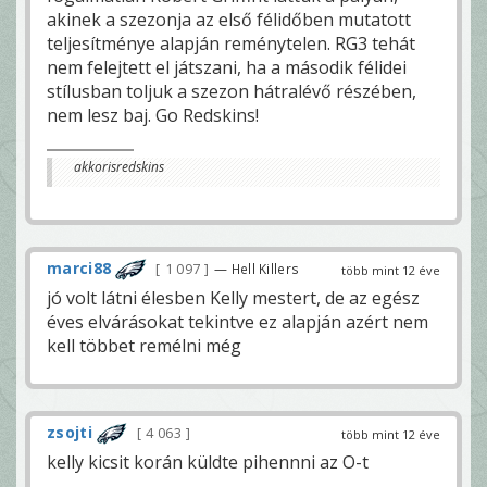
akinek a szezonja az első félidőben mutatott
teljesítménye alapján reménytelen. RG3 tehát
nem felejtett el játszani, ha a második félidei
stílusban toljuk a szezon hátralévő részében,
nem lesz baj. Go Redskins!
akkorisredskins
marci88
1 097
— Hell Killers
több mint 12 éve
jó volt látni élesben Kelly mestert, de az egész
éves elvárásokat tekintve ez alapján azért nem
kell többet remélni még
zsojti
4 063
több mint 12 éve
kelly kicsit korán küldte pihennni az O-t