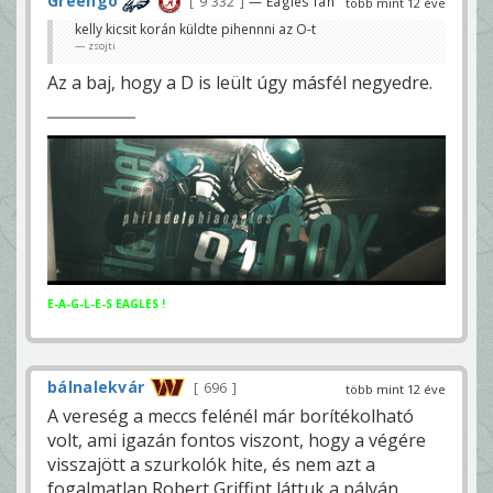
Greengo
9 332
— Eagles fan
több mint 12 éve
kelly kicsit korán küldte pihennni az O-t
zsojti
Az a baj, hogy a D is leült úgy másfél negyedre.
E-A-G-L-E-S EAGLES !
bálnalekvár
696
több mint 12 éve
A vereség a meccs felénél már borítékolható
volt, ami igazán fontos viszont, hogy a végére
visszajött a szurkolók hite, és nem azt a
fogalmatlan Robert Griffint láttuk a pályán,