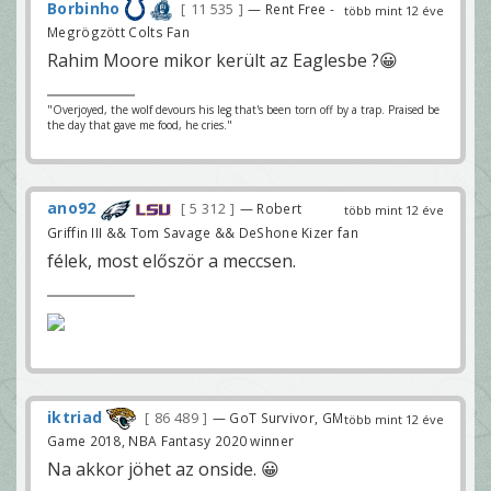
Borbinho
11 535
— Rent Free -
több mint 12 éve
Megrögzött Colts Fan
Rahim Moore mikor került az Eaglesbe ?😀
"Overjoyed, the wolf devours his leg that's been torn off by a trap. Praised be
the day that gave me food, he cries."
ano92
5 312
— Robert
több mint 12 éve
Griffin III && Tom Savage && DeShone Kizer fan
félek, most először a meccsen.
iktriad
86 489
— GoT Survivor, GM
több mint 12 éve
Game 2018, NBA Fantasy 2020 winner
Na akkor jöhet az onside. 😀