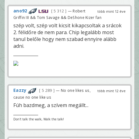
ano92
5 312
— Robert
több mint 12 éve
Griffin III && Tom Savage && DeShone Kizer fan
szép volt, szép volt kicsit kikapcsoltak a srácok
2. félidőre de nem para. Chip legalább most
tanul belőle hogy nem szabad ennyire alább
adni.
Eazzy
5 289
— No one likes us,
több mint 12 éve
cause no one like us
Fúh bazdmeg, a szívem megállt...
Don't talk the walk, Walk the talk!