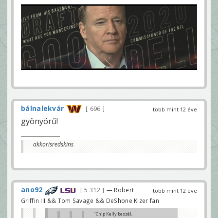
bálnalekvár
696
több mint 12 éve
gyönyörű!
akkorisredskins
ano92
5 312
— Robert
több mint 12 éve
Griffin III && Tom Savage && DeShone Kizer fan
"Chip Kelly beszél,