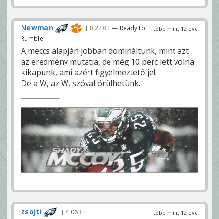
Newman
8 228
— Ready to
több mint 12 éve
Rumble
A meccs alapján jobban domináltunk, mint azt
az eredmény mutatja, de még 10 perc lett volna
kikapunk, ami azért figyelmeztető jel.
De a W, az W, szóval örülhetünk.
zsojti
4 063
több mint 12 éve