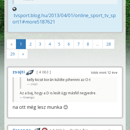
tvsport.blog.hu/2013/04/01/online_sport_tv_sp
ort1#more5187621
«
1
2
3
4
5
6
7
8
...
28
29
»
zsojti
4 063
több mint 12 éve
kelly kicsit korán küldte pihennni az O-t
zsojti
Az a baj, hogy a D is leült úgy másfél negyedre.
Greengo
na ott még lesz munka 😊