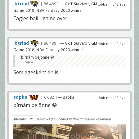
iktriad
86 489
— GoT Survivor, GM
több mint 12 éve
Game 2018, NBA Fantasy 2020 winner
Eagles ball - game over.
iktriad
86 489
— GoT Survivor, GM
több mint 12 éve
Game 2018, NBA Fantasy 2020 winner
bírnám bejönne 😀
sapka
Semlegesként én is.
sapka
6 682
— sapka
több mint 12 éve
bírnám bejönne 😀
Attribution No Derivatives (CC-BY-ND-3.0) Nevezd meg!-Ne változtasd!