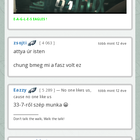
E-A-G-L-E-S EAGLES !
zsojti
4 063
több mint 12 éve
attya úr isten
chung bmeg mi a fasz volt ez
Eazzy
5 289
— No one likes us,
több mint 12 éve
cause no one like us
33-7-ről szép munka 😀
Don't talk the walk, Walk the talk!