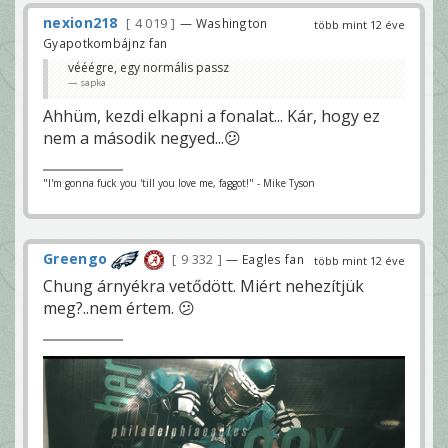
nexion218
4 019
— Washington
több mint 12 éve
Gyapotkombájnz fan
vééégre, egy normális passz
sapka
Ahhüm, kezdi elkapni a fonalat... Kár, hogy ez
nem a második negyed...😕
"I'm gonna fuck you 'till you love me, faggot!" - Mike Tyson
Greengo
9 332
— Eagles fan
több mint 12 éve
Chung árnyékra vetődött. Miért nehezítjük
meg?..nem értem. 😕