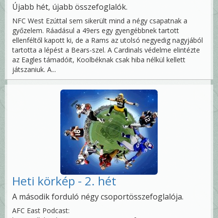
Újabb hét, újabb összefoglalók.
NFC West Ezúttal sem sikerült mind a négy csapatnak a
győzelem. Ráadásul a 49ers egy gyengébbnek tartott
ellenféltől kapott ki, de a Rams az utolsó negyedig nagyjából
tartotta a lépést a Bears-szel. A Cardinals védelme elintézte
az Eagles támadóit, Koolbéknak csak hiba nélkül kellett
játszaniuk. A...
Heti körkép - 2. hét
A második forduló négy csoportösszefoglalója.
AFC East Podcast: