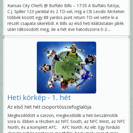
Kansas City Chiefs @ Buffalo Bills – 17:35 A Buffalo futója,
C.J. Spiller 123 yarddal és 2 TD-vel, míg a CB Leodis McKelvin
többek között egy 88 yardos punt return TD-vel vette ki a
részét csapata sikeréből. A Bills az első heti kilátástalan játék
után táltosodott meg, de a hét éve hatodszorra 0-2-...
Heti körkép - 1. hét
Az első hét hét csoportösszefoglalója.
Megkezdődött a szezon, megkezdődik a heti beszámolók
sora is. Ebben a részben az NFC South, az NFC West, az NFC
North, és a komplett AFC. AFC North: Az elit: Egy forduló