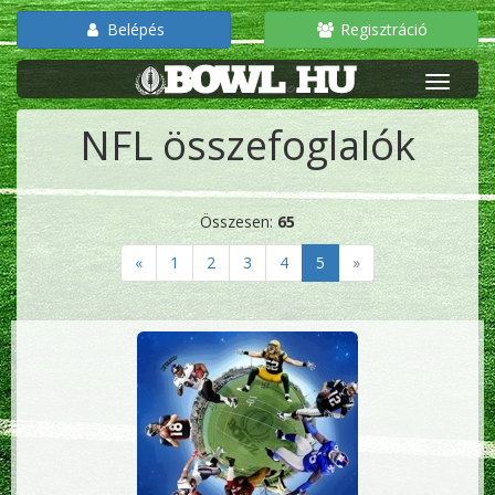
Belépés
Regisztráció
NFL összefoglalók
Összesen:
65
«
1
2
3
4
5
»