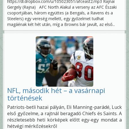
https://dl.dropbox.com/u/105023051/afceast2.mp3 Rajnai
Gergely (Rajna) AFC North Alakul a verseny az AFC Északi
csoportjában, három együttes (a Bengals, a Ravens és a
Steelers) egy vereség mellett, egy győzelmet tudhat
magáénak két hét után, míg a Browns bár javult, az első...
NFL, második hét – a vasárnapi
történések
Patriots-betli hazai pályán, Eli Manning-parádé, Luck
első győzelme, a rajtnál beragadó Chiefs és Saints. A
részletesebb heti körképek előtt egy-egy mondat a
hétvégi mérkőzésekről