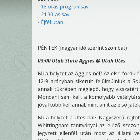
-
18 órás programsáv
-
21:30-as sáv
-
Éjfél után
PÉNTEK (magyar idő szerint szombat)
03:00 Utah State Aggies @ Utah Utes
Mi a helyzet az Aggies-nél?
Az első forduló
12-9 arányban sikerült felülmúlniuk a S
annak tükrében meglepő, hogy visszatért s
Mondani sem kell, a komolyabb vetélytárs
jóval több kell annál, mint amit az első ját
Mi a helyzet a Utes-nál?
Nagyszerű rajtot 
Whittingham tanítványai az előző szezo
jegyzett ellenfél után most az állami vet