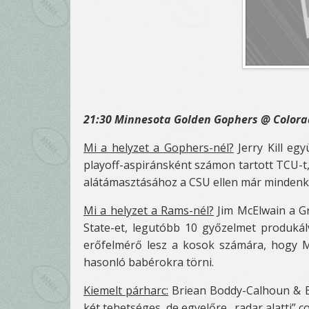
21:30 Minnesota Golden Gophers @ Colora
Mi a helyzet a Gophers-nél?
Jerry Kill eg
playoff-aspiránsként számon tartott TCU-t, 
alátámasztásához a CSU ellen már mindenk
Mi a helyzet a Rams-nél?
Jim McElwain a Gr
State-et, legutóbb 10 győzelmet produkálv
erőfelmérő lesz a kosok számára, hogy M
hasonló babérokra törni.
Kiemelt párharc:
Briean Boddy-Calhoun & Er
két tehetséges, de egyelőre „radar alatti” c