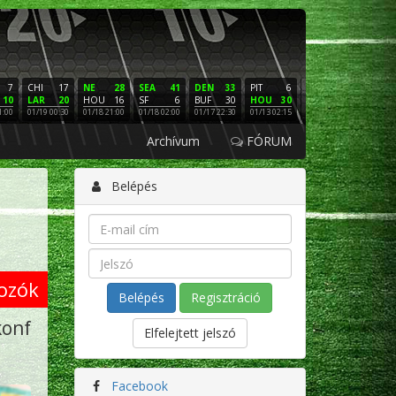
7
CHI
17
NE
28
SEA
41
DEN
33
PIT
6
NE
16
PHI
10
LAR
20
HOU
16
SF
6
BUF
30
HOU
30
LAC
3
SF
1:00
01/19 00:30
01/18 21:00
01/18 02:00
01/17 22:30
01/13 02:15
01/12 02:00
01/11 22:
Archívum
FÓRUM
Belépés
ozók
Regisztráció
konf
Elfelejtett jelszó
Facebook