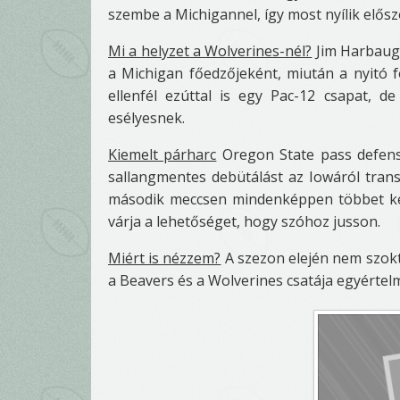
szembe a Michigannel, így most nyílik elősz
Mi a helyzet a Wolverines-nél?
Jim Harbaugh
a Michigan főedzőjeként, miután a nyitó
ellenfél ezúttal is egy Pac-12 csapat, 
esélyesnek.
Kiemelt párharc
Oregon State pass defens
sallangmentes debütálást az Iowáról transz
második meccsen mindenképpen többet kel
várja a lehetőséget, hogy szóhoz jusson.
Miért is nézzem?
A szezon elején nem szokt
a Beavers és a Wolverines csatája egyértelm