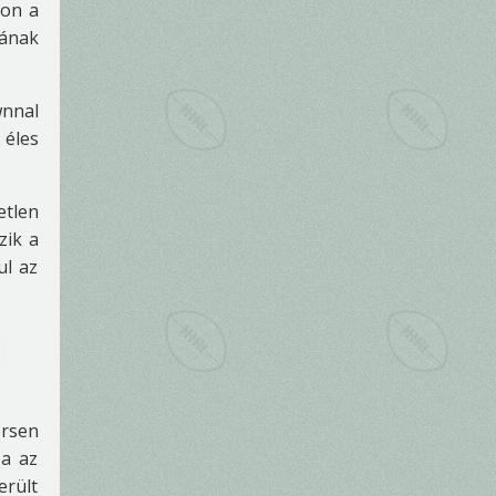
ron a
nának
wnnal
 éles
etlen
zik a
ul az
ersen
ba az
erült