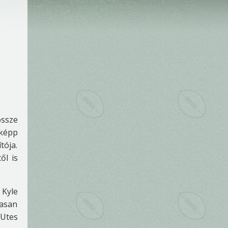
össze
őképp
tója.
ől is
 Kyle
gasan
 Utes