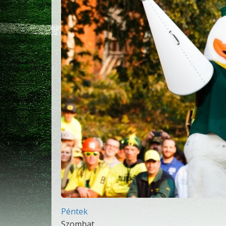
Péntek
Szombat