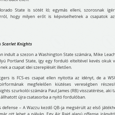
rado State is sötét ló; egymás elleni, szorosnak ígé
ról, hogy milyen erőt is képviselhetnek a csapatok az
 Scarlet Knights
an indult a szezon a Washington State számára, Mike Leach 
yú Portland State, így egy forduló elteltével kevés okuk 
ek a csapat idei szereplését illetően.
ers is FCS-es csapat ellen nyitotta az idényt, de a WS
pírformának megfelelően kiütéses vereségben részesít
nights szurkolói számára Paul James (RB) visszatérése, aki t
llhatott újra csatasorba a nyitó fordulóban.
s defense – A Wazzu kezdő QB-ja megsérült az első játékh
már ott lehet a pályán. Egy Air Raid alapú offense irányító