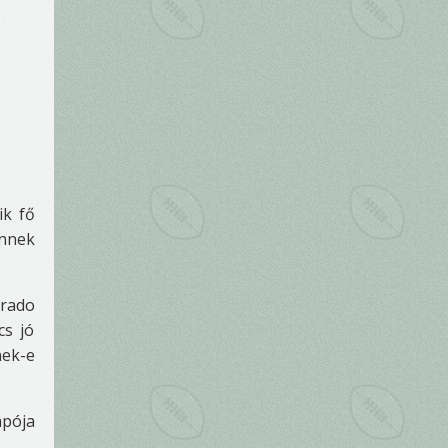
ik fő
Ennek
orado
cs jó
nek-e
apója