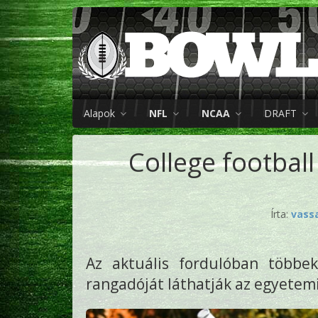
Alapok
NFL
NCAA
DRAFT
College footbal
Írta:
vass
Az aktuális fordulóban többe
rangadóját láthatják az egyetemi 