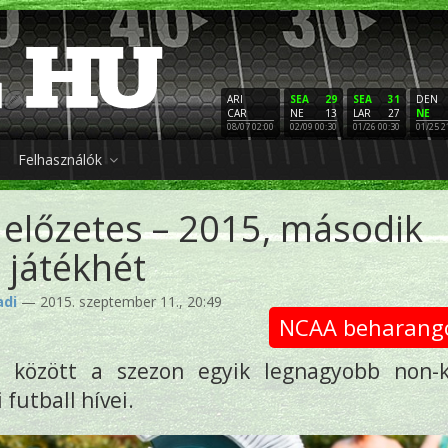
ARI
SEA
29
SEA
31
DEN
CAR
NE
13
LAR
27
NE
08/07 02:00
02/09 00:30
01/26 00:30
01/25 2
Felhasználók
l előzetes – 2015, második
játékhét
adi
— 2015. szeptember 11., 20:49
NCAA beharang
k között a szezon egyik legnagyobb non-
futball hívei.