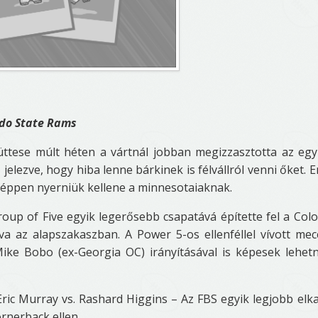
do State Rams
yüttese múlt héten a vártnál jobban megizzasztotta az egy
jelezve, hogy hiba lenne bárkinek is félvállról venni őket. 
éppen nyerniük kellene a minnesotaiaknak.
oup of Five egyik legerősebb csapatává építette fel a Col
a az alapszakaszban. A Power 5-os ellenféllel vívott mec
ike Bobo (ex-Georgia OC) irányításával is képesek lehet
ic Murray vs. Rashard Higgins – Az FBS egyik legjobb elk
ornerback ellen.