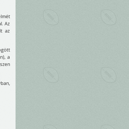
elmét
l. Az
ít az
ögött
n), a
észen
vban,