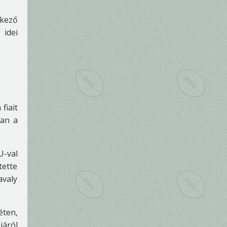
rkező
 idei
fiait
van a
U-val
ette
avaly
éten,
járól