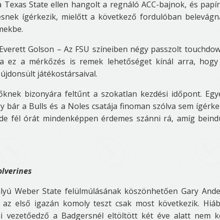
 Texas State ellen hangolt a regnáló ACC-bajnok, és papí
ésnek ígérkezik, mielőtt a következő fordulóban belevág
lmekbe.
 Everett Golson – Az FSU színeiben négy passzolt touchdo
a ez a mérkőzés is remek lehetőséget kínál arra, hogy
jdonsült játékostársaival.
nek bizonyára feltűnt a szokatlan kezdési időpont. Egy
y bár a Bulls és a Noles csatája finoman szólva sem ígérke
de fél órát mindenképpen érdemes szánni rá, amíg beind
lverines
yú Weber State felülmúlásának köszönhetően Gary And
 az első igazán komoly teszt csak most következik. Hiá
i vezetőedző a Badgersnél eltöltött két éve alatt nem k