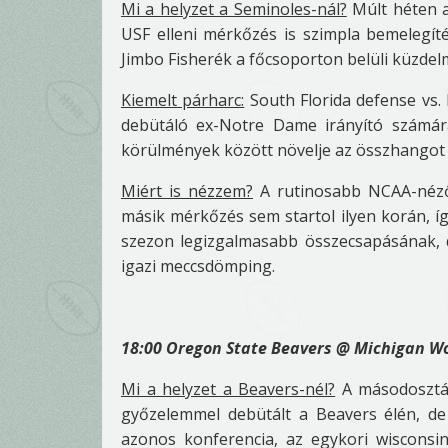
Mi a helyzet a Seminoles-nál?
Múlt héten a
USF elleni mérkőzés is szimpla bemelegít
Jimbo Fisherék a főcsoporton belüli küzde
Kiemelt párharc:
South Florida defense vs.
debütáló ex-Notre Dame irányító számár
körülmények között növelje az összhangot ú
Miért is nézzem?
A rutinosabb NCAA-nézők
másik mérkőzés sem startol ilyen korán, íg
szezon legizgalmasabb összecsapásának, 
igazi meccsdömping.
18:00 Oregon State Beavers @ Michigan Wo
Mi a helyzet a Beavers-nél?
A másodosztál
győzelemmel debütált a Beavers élén, de
azonos konferencia, az egykori wisconsin