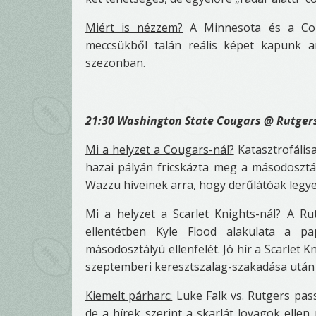
Miért is nézzem?
A Minnesota és a Colo
meccsükből talán reális képet kapunk ar
szezonban.
21:30 Washington State Cougars @ Rutgers
Mi a helyzet a Cougars-nál?
Katasztrofális
hazai pályán fricskázta meg a másodosztál
Wazzu híveinek arra, hogy derűlátóak legyen
Mi a helyzet a Scarlet Knights-nál?
A Rutg
ellentétben Kyle Flood alakulata a pa
másodosztályú ellenfelét. Jó hír a Scarlet K
szeptemberi keresztszalag-szakadása után á
Kiemelt párharc:
Luke Falk vs. Rutgers pas
de a hírek szerint a skarlát lovagok ellen 