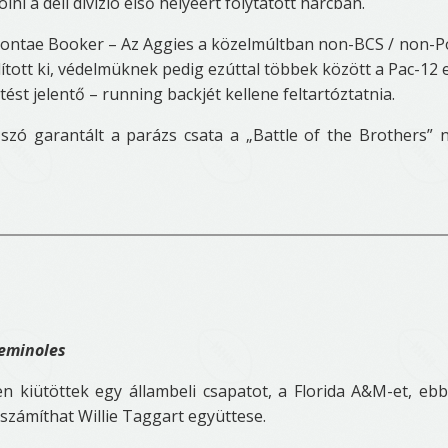
ni a déli divízió első helyéért folytatott harcban.
vontae Booker – Az Aggies a közelmúltban non-BCS / non-
lított ki, védelmüknek pedig ezúttal többek között a Pac-12 
ést jelentő – running backjét kellene feltartóztatnia.
szó garantált a parázs csata a „Battle of the Brothers” 
Seminoles
n kiütöttek egy állambeli csapatot, a Florida A&M-et, eb
számíthat Willie Taggart együttese.