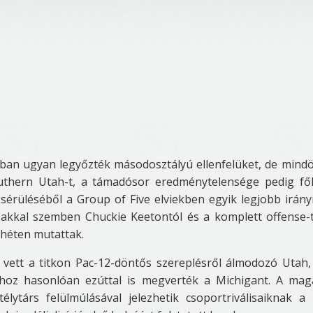
ban ugyan legyőzték másodosztályú ellenfelüket, de mind
outhern Utah-t, a támadósor eredménytelensége pedig f
érüléséből a Group of Five elviekben egyik legjobb irányí
akkal szemben Chuckie Keetontól és a komplett offense-t
ékhéten mutattak.
vett a titkon Pac-12-döntős szereplésről álmodozó Utah,
nhoz hasonlóan ezúttal is megverték a Michigant. A ma
élytárs felülmúlásával jelezhetik csoportriválisaiknak a