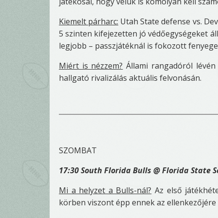
játékosai, hogy velük is komolyan kell számol
Kiemelt párharc:
Utah State defense vs. De
5 szinten kifejezetten jó védőegységeket ál
legjobb – passzjátéknál is fokozott fenyeget
Miért is nézzem?
Állami rangadóról lévén 
hallgató rivalizálás aktuális felvonásán.
SZOMBAT
17:30 South Florida Bulls @ Florida State 
Mi a helyzet a Bulls-nál?
Az első játékhéte
körben viszont épp ennek az ellenkezőjére 