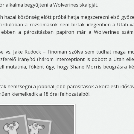
ör alkalma begyűjteni a Wolverines skalpját.
 hazai közönség előtt próbálhatja megszerezni első győz
 fordulóban a rozsomákok nem bírtak idegenben a Utah-va
de ebben a párosításban papíron már a Wolverines szám
e vs. Jake Rudock – Finoman szólva sem tudhat maga m
ferelő irányító (három interceptiont is dobott a Utah elle
l mutatnia, főként úgy, hogy Shane Morris beugrásra k
ak hemzsegni a jobbnál jobb párosítások a kora esti idősá
űen kiemelkedik a 18 órai felhozatalból.