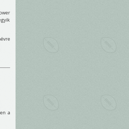
Power
egyik
névre
ben a