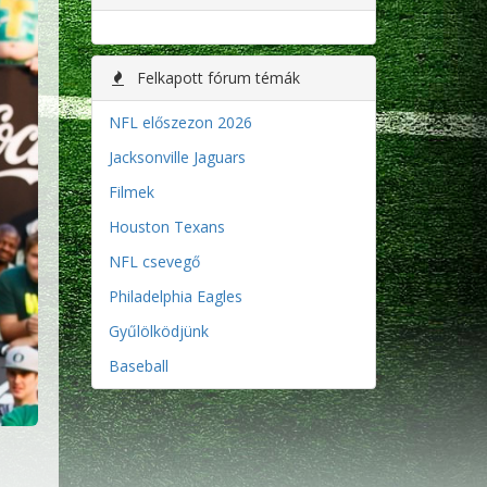
Felkapott fórum témák
NFL előszezon 2026
Jacksonville Jaguars
Filmek
Houston Texans
NFL csevegő
Philadelphia Eagles
Gyűlölködjünk
Baseball