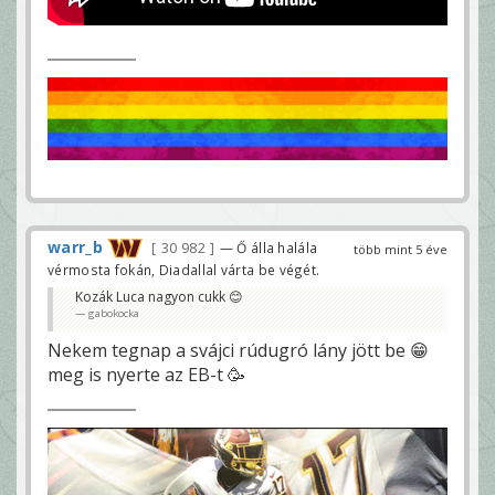
warr_b
30 982
— Ő álla halála
több mint 5 éve
vérmosta fokán, Diadallal várta be végét.
Kozák Luca nagyon cukk 😊
gabokocka
Nekem tegnap a svájci rúdugró lány jött be 😁
meg is nyerte az EB-t 🥳