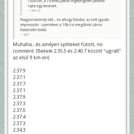
1500-on, a 19 éves Jakob Ingebrigtsen javított
rajta egy keveset.
warr_b
Nagyon komoly idő... és ahogy futotta, az volt igazán
impresszív - szerintem a 10k-t is megdönti záros
határidőn belül.
Igor
Muhaha... és amilyen spliteket futott, no
comment. (Bekele 2.35.5 és 2.40.7 között "ugrált"
az első 9 km-en)
2.37.9
2.37.1
2.37.7
2.37.1
2.37.9
2.37.3
2.37.0
2.37.4
2.37.3
2.34.3