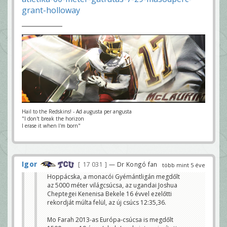
grant-holloway
Hail to the Redskins! - Ad augusta per angusta
"I don't break the horizon
I erase it when I'm born"
Igor
17 031
— Dr Kongó fan
több mint 5 éve
Hoppácska, a monacói Gyémántligán megdőlt
az 5000 méter világcsúcsa, az ugandai Joshua
Cheptegei Kenenisa Bekele 16 évvel ezelőtti
rekordját múlta felül, az új csúcs 12:35,36.
Mo Farah 2013-as Európa-csúcsa is megdőlt