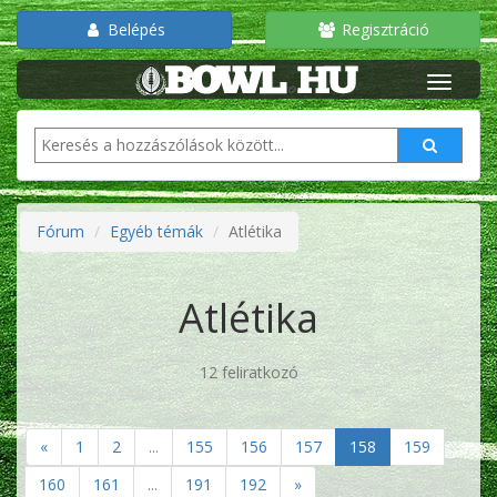
Belépés
Regisztráció
Fórum
Egyéb témák
Atlétika
Atlétika
12 feliratkozó
«
1
2
...
155
156
157
158
159
160
161
...
191
192
»