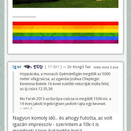
Igor
17 031
— Dr Kongó fan
több mint 5 éve
Hoppácska, a monacói Gyémántligán megdőlt az 5000
méter világcsúcsa, az ugandai Joshua Cheptegei
Kenenisa Bekele 16 évvel ezelőtti rekordját múlta felül,
az új csúcs 12:35,36.
Mo Farah 2013-as Európa-csúcsa is megdőlt 1500-on, a
19 éves Jakob Ingebrigtsen javított rajta egy keveset.
warr_b
Nagyon komoly idő... és ahogy futotta, az volt
igazán impresszív - szerintem a 10k-t is
megdönti záros határidőn belül.