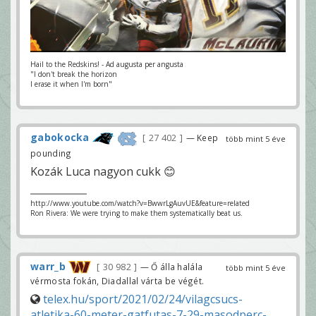
Hail to the Redskins! - Ad augusta per angusta
"I don't break the horizon
I erase it when I'm born"
gabokocka
27 402
— Keep
több mint 5 éve
pounding
Kozák Luca nagyon cukk 😊
http://www.youtube.com/watch?v=BwwrLgAuvUE&feature=related
Ron Rivera: We were trying to make them systematically beat us.
warr_b
30 982
— Ő álla halála
több mint 5 éve
vérmosta fokán, Diadallal várta be végét.
telex.hu/sport/2021/02/24/vilagcsucs-
atletika-60-meter-gatfutas-7-29-masodperc-