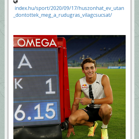
index.hu/sport/2020/09/17/huszonhat_ev_utan
_dontottek_meg_a_rudugras_vilagcsucsat/