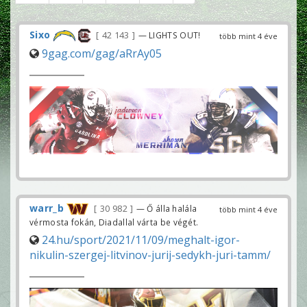
Sixo
42 143
— LIGHTS OUT!
több mint 4 éve
9gag.com/gag/aRrAy05
warr_b
30 982
— Ő álla halála
több mint 4 éve
vérmosta fokán, Diadallal várta be végét.
24.hu/sport/2021/11/09/meghalt-igor-
nikulin-szergej-litvinov-jurij-sedykh-juri-tamm/