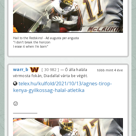
Hail to the Redskins! - Ad augusta per angusta
"I don't break the horizon
I erase it when I'm born"
warr_b
30 982
— Ő álla halála
több mint 4 éve
vérmosta fokán, Diadallal várta be végét.
telex.hu/kulfold/2021/10/13/agnes-tirop-
kenya-gyilkossag-halal-atletika
😕