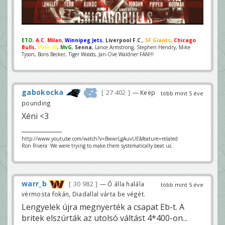
ETO
,
A.C. Milan
,
Winnipeg Jets
,
Liverpool F.C.
,
SF Giants
,
Chicago
Bulls
,
Vale 46
,
MvG
,
Senna
, Lance Armstrong, Stephen Hendry, Mike
Tyson, Boris Becker, Tiger Woods, Jan-Ove Waldner FAN!!!
gabokocka
27 402
— Keep
több mint 5 éve
pounding
Xéni <3
http://www.youtube.com/watch?v=BwwrLgAuvUE&feature=related
Ron Rivera: We were trying to make them systematically beat us.
warr_b
30 982
— Ő álla halála
több mint 5 éve
vérmosta fokán, Diadallal várta be végét.
Lengyelek újra megnyerték a csapat Eb-t. A
britek elszúrták az utolsó váltást 4*400-on...