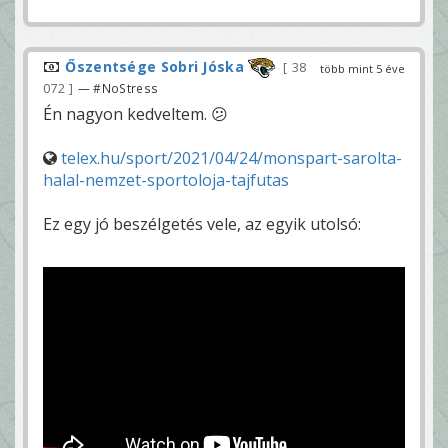
Őszentsége Sobri Jóska
38
több mint 5 éve
072
— #NoStress
Én nagyon kedveltem. 😕
telex.hu/sport/2021/04/24/monspart-sarolta-
halal-nemzet-sportoloja-tajfutas
Ez egy jó beszélgetés vele, az egyik utolsó: