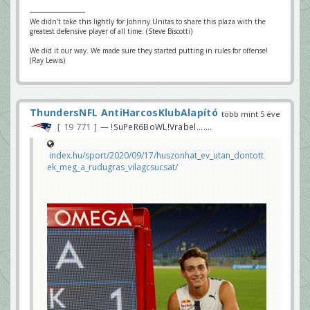
We didn't take this lightly for Johnny Unitas to share this plaza with the
greatest defensive player of all time. (Steve Biscotti)
We did it our way. We made sure they started putting in rules for offense!
(Ray Lewis)
ThundersNFL AntiHarcosKlubAlapító
több mint 5 éve
19 771
— !SuPeR6BoWL!Vrabel.......
index.hu/sport/2020/09/17/huszonhat_ev_utan_dontott
ek_meg_a_rudugras_vilagcsucsat/