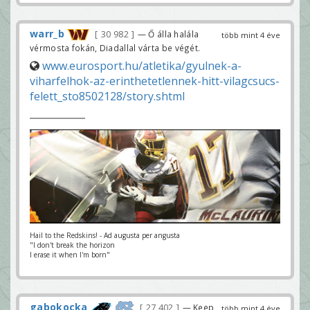
warr_b
30 982
— Ő álla halála
több mint 4 éve
vérmosta fokán, Diadallal várta be végét.
www.eurosport.hu/atletika/gyulnek-a-
viharfelhok-az-erinthetetlennek-hitt-vilagcsucs-
felett_sto8502128/story.shtml
Hail to the Redskins! - Ad augusta per angusta
"I don't break the horizon
I erase it when I'm born"
gabokocka
27 402
— Keep
több mint 4 éve