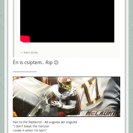
Sobri Jóska
Én is csíptem... Rip 😕
Hail to the Redskins! - Ad augusta per angusta
"I don't break the horizon
I erase it when I'm born"