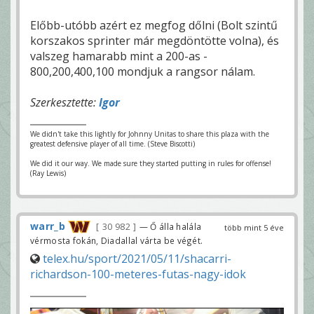
Előbb-utóbb azért ez megfog dőlni (Bolt szintű
korszakos sprinter már megdöntötte volna), és
valszeg hamarabb mint a 200-as -
800,200,400,100 mondjuk a rangsor nálam.
Szerkesztette:
Igor
We didn't take this lightly for Johnny Unitas to share this plaza with the
greatest defensive player of all time. (Steve Biscotti)
We did it our way. We made sure they started putting in rules for offense!
(Ray Lewis)
warr_b
30 982
— Ő álla halála
több mint 5 éve
vérmosta fokán, Diadallal várta be végét.
telex.hu/sport/2021/05/11/shacarri-
richardson-100-meteres-futas-nagy-idok