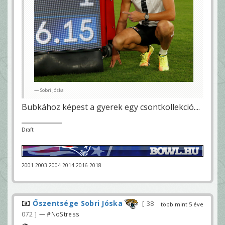
Sobri Jóska
Bubkához képest a gyerek egy csontkollekció....
Draft
2001-2003-2004-2014-2016-2018
Őszentsége Sobri Jóska
38
több mint 5 éve
072
— #NoStress