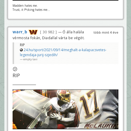
Madden hates me.
Trust, it f*cking hates me...
warr_b
30 982
— Ő álla halála
több mint 4 éve
vérmosta fokán, Diadallal várta be végét.
RIP
24.hu/sport/2021/09/14/meghalt-a-kalapacsvetes-
legendaja-jurij-szjedih/
empty taxi
😕
RIP