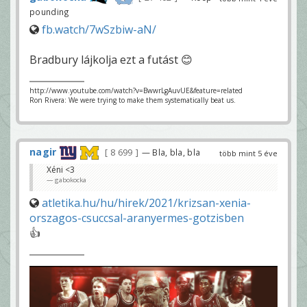
pounding
fb.watch/7wSzbiw-aN/
Bradbury lájkolja ezt a futást 😊
http://www.youtube.com/watch?v=BwwrLgAuvUE&feature=related
Ron Rivera: We were trying to make them systematically beat us.
nagir
8 699
— Bla, bla, bla
több mint 5 éve
Xéni <3
gabokocka
atletika.hu/hu/hirek/2021/krizsan-xenia-
orszagos-csuccsal-aranyermes-gotzisben
👍