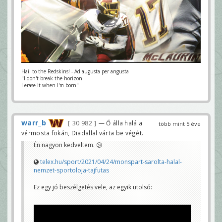
Hail to the Redskins! - Ad augusta per angusta
"I don't break the horizon
I erase it when I'm born"
warr_b
30 982
— Ő álla halála
több mint 5 éve
vérmosta fokán, Diadallal várta be végét.
Én nagyon kedveltem. 😕
telex.hu/sport/2021/04/24/monspart-sarolta-halal-
nemzet-sportoloja-tajfutas
Ez egy jó beszélgetés vele, az egyik utolsó: