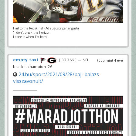
Hail to the Redskins! - Ad augusta per angusta
"I don't break the horizon
I erase it when I'm born"
empty taxi
37 366
— NFL
több mint 4 éve
bracket champion '26
24.hu/sport/2021/09/28/baji-balazs-
visszavonult/