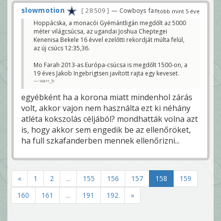
slowmotion
28 509
— Cowboys fan
több mint 5 éve
Hoppácska, a monacói Gyémántligán megdőlt az 5000
méter világcsúcsa, az ugandai Joshua Cheptegei
Kenenisa Bekele 16 évvel ezelőtti rekordját múlta felül,
az új csúcs 12:35,36.
Mo Farah 2013-as Európa-csúcsa is megdőlt 1500-on, a
19 éves Jakob Ingebrigtsen javított rajta egy keveset.
warr_b
egyébként ha a korona miatt mindenhol zárás
volt, akkor vajon nem használta ezt ki néhány
atléta kokszolás céljából? mondhatták volna azt
is, hogy akkor sem engedik be az ellenőröket,
ha full szkafanderben mennek ellenőrizni...
«
1
2
...
155
156
157
158
159
160
161
...
191
192
»