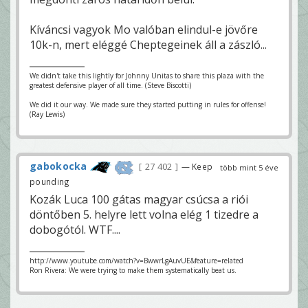
Kíváncsi vagyok Mo valóban elindul-e jövőre
10k-n, mert eléggé Cheptegeinek áll a zászló...
We didn't take this lightly for Johnny Unitas to share this plaza with the
greatest defensive player of all time. (Steve Biscotti)
We did it our way. We made sure they started putting in rules for offense!
(Ray Lewis)
gabokocka
27 402
— Keep
több mint 5 éve
pounding
Kozák Luca 100 gátas magyar csúcsa a riói
döntőben 5. helyre lett volna elég 1 tizedre a
dobogótól. WTF....
http://www.youtube.com/watch?v=BwwrLgAuvUE&feature=related
Ron Rivera: We were trying to make them systematically beat us.