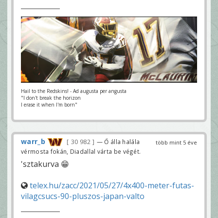
Hail to the Redskins! - Ad augusta per angusta
"I don't break the horizon
I erase it when I'm born"
warr_b
30 982
— Ő álla halála
több mint 5 éve
vérmosta fokán, Diadallal várta be végét.
'sztakurva 😁
telex.hu/zacc/2021/05/27/4x400-meter-futas-
vilagcsucs-90-pluszos-japan-valto