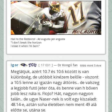
Hail to the Redskins! - Ad augusta per angusta
"I don't break the horizon
I erase it when I'm born"
Igor
17 031
— Dr Kongó fan
több mint 5 éve
Meglátjuk, azért 10.7 és 10.6 között is van
különbség, de utóbbit kinézem belőle - viszont
a 10.5 lenne az igazán nagy áttörés... de valszeg
a legjobb futó Jeter óta, és benne van h bőven
jobb lesz nála is. FloJo? Hát, nagyon-nagyon
talán... de ugye Naser-nek is volt egy kiszaladt
48.14-e, aztán soha életében nem ment 49 alá
előtte se, utána se.