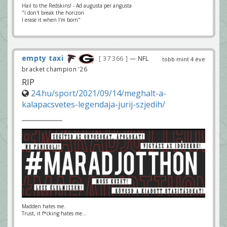
Hail to the Redskins! - Ad augusta per angusta
"I don't break the horizon
I erase it when I'm born"
empty taxi
37 366
— NFL
több mint 4 éve
bracket champion '26
RIP
24.hu/sport/2021/09/14/meghalt-a-
kalapacsvetes-legendaja-jurij-szjedih/
Madden hates me.
Trust, it f*cking hates me...