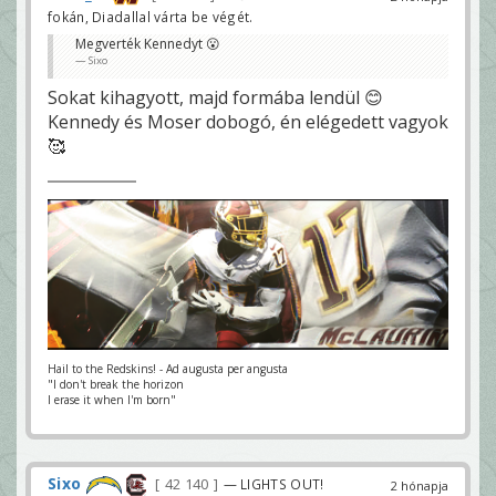
fokán, Diadallal várta be végét.
Megverték Kennedyt 😮
Sixo
Sokat kihagyott, majd formába lendül 😊
Kennedy és Moser dobogó, én elégedett vagyok
🥰
Hail to the Redskins! - Ad augusta per angusta
"I don't break the horizon
I erase it when I'm born"
Sixo
42 140
— LIGHTS OUT!
2 hónapja