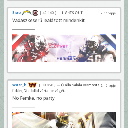
Sixo
42 140
— LIGHTS OUT!
2 hónapja
Vadászkeserű lealázott mindenkit.
warr_b
30 958
— Ő álla halála vérmosta
2 hónapja
fokán, Diadallal várta be végét.
No Femke, no party