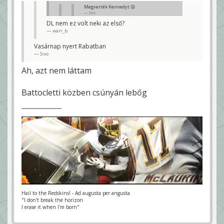
Megverték Kennedyt 😮
Sixo
DL nem ez volt neki az első?
Sokat kihagyott, majd formába lendül 😊
warr_b
Kennedy és Moser dobogó, én elégedett
vagyok 🥰
warr_b
Vasárnap nyert Rabatban
Sixo
Milyen formába került, előző hetekben vert
mindenkit.
Ah, azt nem láttam
Sixo
Battocletti közben csúnyán lebőg
Hail to the Redskins! - Ad augusta per angusta
"I don't break the horizon
I erase it when I'm born"