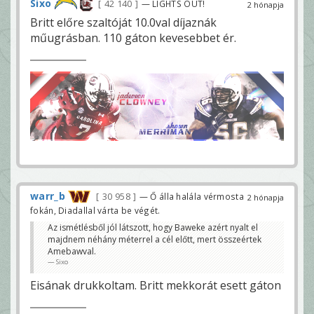
Sixo
42 140
— LIGHTS OUT!
2 hónapja
Britt előre szaltóját 10.0val díjaznák
műugrásban. 110 gáton kevesebbet ér.
warr_b
30 958
— Ő álla halála vérmosta
2 hónapja
fokán, Diadallal várta be végét.
Az ismétlésből jól látszott, hogy Baweke azért nyalt el
majdnem néhány méterrel a cél előtt, mert összeértek
Amebawval.
Sixo
Eisának drukkoltam. Britt mekkorát esett gáton