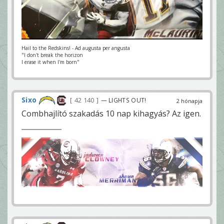
Hail to the Redskins! - Ad augusta per angusta
"I don't break the horizon
I erase it when I'm born"
Sixo
42 140
— LIGHTS OUT!
2 hónapja
Combhajlító szakadás 10 nap kihagyás? Az igen.