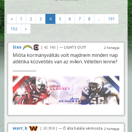
«
1
2
3
4
5
6
7
8
...
191
192
»
Sixo
42 140
— LIGHTS OUT!
2 hónapja
Mióta kormányváltás volt majdnem minden nap
atlétika közvetítés van az m4en. Véletlen lenne?
warr_b
30 958
— Ő álla halála vérmosta
2 hónapja