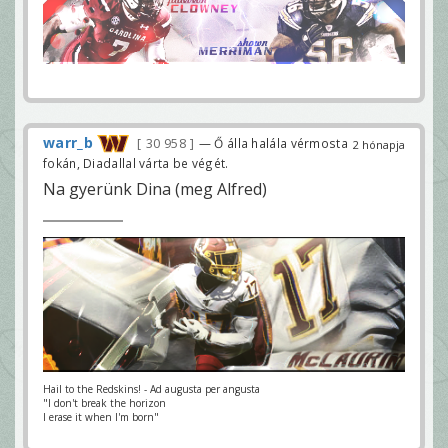
warr_b
30 958
— Ő álla halála vérmosta
2 hónapja
fokán, Diadallal várta be végét.
Na gyerünk Dina (meg Alfred)
Hail to the Redskins! - Ad augusta per angusta
"I don't break the horizon
I erase it when I'm born"