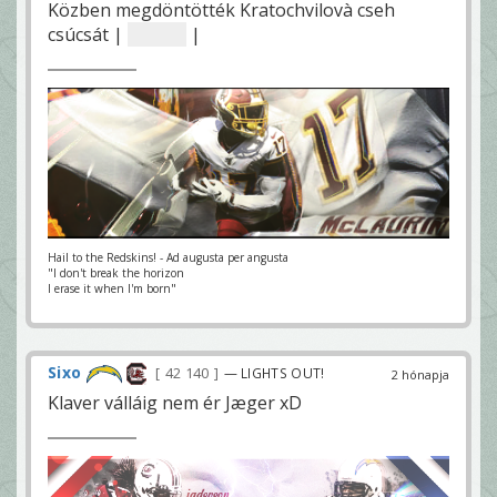
Közben megdöntötték Kratochvilovà cseh
csúcsát |
100-on
|
Hail to the Redskins! - Ad augusta per angusta
"I don't break the horizon
I erase it when I'm born"
Sixo
42 140
— LIGHTS OUT!
2 hónapja
Klaver válláig nem ér Jæger xD