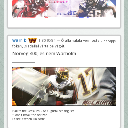
warr_b
30 958
— Ő álla halála vérmosta
2 hónapja
fokán, Diadallal várta be végét.
Norvég 400, és nem Warholm
Hail to the Redskins! - Ad augusta per angusta
"I don't break the horizon
I erase it when I'm born"