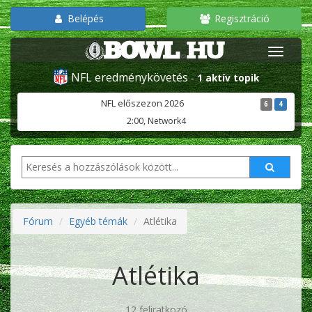
Belépés
Regisztráció
NFL eredménykövetés
-
1 aktív topik
NFL előszezon 2026
6
4
2:00, Network4
Fórum
Egyéb témák
Atlétika
Atlétika
12 feliratkozó