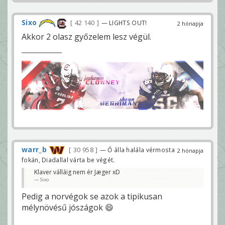
Sixo
42 140
— LIGHTS OUT!
2 hónapja
Akkor 2 olasz győzelem lesz végül.
warr_b
30 958
— Ő álla halála vérmosta
2 hónapja
fokán, Diadallal várta be végét.
Klaver válláig nem ér Jæger xD
Sixo
Pedig a norvégok se azok a tipikusan
mélynövésű jószágok 😄