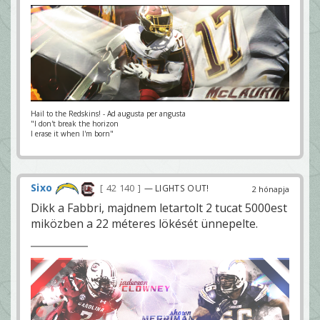
Hail to the Redskins! - Ad augusta per angusta
"I don't break the horizon
I erase it when I'm born"
Sixo
42 140
— LIGHTS OUT!
2 hónapja
Dikk a Fabbri, majdnem letartolt 2 tucat 5000est
miközben a 22 méteres lökését ünnepelte.