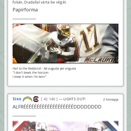
fokán, Diadallal várta be végét.
Papírforma
Hail to the Redskins! - Ad augusta per angusta
"I don't break the horizon
I erase it when I'm born"
Sixo
42 140
— LIGHTS OUT!
2 hónapja
ALFRÉÉÉÉÉÉÉÉÉÉÉÉÉÉÉÉÉÉÉDDDDDDDD