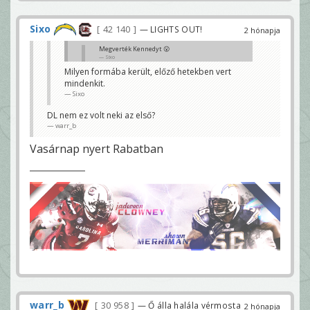
Sixo
42 140
— LIGHTS OUT!
2 hónapja
Megverték Kennedyt 😮
Sixo
Milyen formába került, előző hetekben vert
Sokat kihagyott, majd formába lendül 😊
mindenkit.
Kennedy és Moser dobogó, én elégedett vagyok 🥰
warr_b
Sixo
DL nem ez volt neki az első?
warr_b
Vasárnap nyert Rabatban
warr_b
30 958
— Ő álla halála vérmosta
2 hónapja