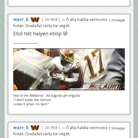
warr_b
30 958
— Ő álla halála vérmosta
2 hónapja
fokán, Diadallal várta be végét.
Első hét helyen etióp 🤣
Hail to the Redskins! - Ad augusta per angusta
"I don't break the horizon
I erase it when I'm born"
warr_b
30 958
— Ő álla halála vérmosta
2 hónapja
fokán, Diadallal várta be végét.