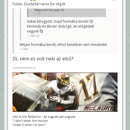
fokán, Diadallal várta be végét.
Megverték Kennedyt 😮
Sixo
Sokat kihagyott, majd formába lendül 😊
Kennedy és Moser dobogó, én elégedett
vagyok 🥰
warr_b
Milyen formába került, előző hetekben vert mindenkit.
Sixo
DL nem ez volt neki az első?
Hail to the Redskins! - Ad augusta per angusta
"I don't break the horizon
I erase it when I'm born"