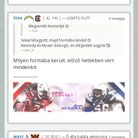
Sixo
42 140
— LIGHTS OUT!
2 hónapja
Megverték Kennedyt 😮
Sixo
Sokat kihagyott, majd formába lendül 😊
Kennedy és Moser dobogó, én elégedett vagyok 🥰
warr_b
Milyen formába került, előző hetekben vert
mindenkit.
warr_b
30 958
— Ő álla halála vérmosta
2 hónapja