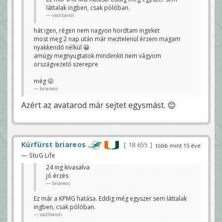
láttalak ingben, csak pólóban.
vadibandi
hát igen, régen nem nagyon hordtam ingeket
most meg 2 nap után már meztelenül érzem magam
nyakkendő nélkül 😀
amúgy megnyugtatok mindenkit nem vágyom
országvezető szerepre
még 😛
briareos
Azért az avatarod már sejtet egysmást. 😊
Kúrfürst briareos
18 655
több mint 15 éve
— StuG Life
24 ing kivasalva
jó érzés
briareos
Ez már a KPMG hatása. Eddig még egyszer sem láttalak
ingben, csak pólóban.
vadibandi