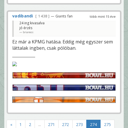
vadibandi
1 438
— Giants fan
több mint 15 éve
24 ing kivasalva
jó érzés
briareos
Ez már a KPMG hatása. Eddig még egyszer sem
láttalak ingben, csak pólóban.
«
1
2
...
271
272
273
274
275