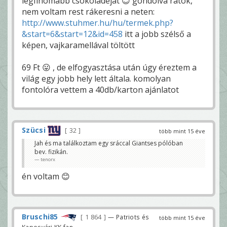
legfinomabb csokoládéját 😊 gondolva rátok,
nem voltam rest rákeresni a neten:
http://www.stuhmer.hu/hu/termek.php?
&start=6&start=12&id=458
itt a jobb szélső a
képen, vajkaramellával töltött
69 Ft 😛 , de elfogyasztása után úgy éreztem a
világ egy jobb hely lett általa. komolyan
fontolóra vettem a 40db/karton ajánlatot
Szücsi
32
több mint 15 éve
Jah és ma találkoztam egy sráccal Giantses pólóban
bev. fizikán.
tenorx
én voltam 😊
Bruschi85
1 864
— Patriots és
több mint 15 éve