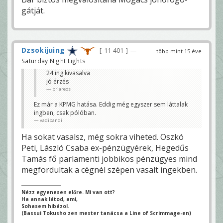
gátját.
Dzsokijuing
11 401
—
több mint 15 éve
Saturday Night Lights
24 ing kivasalva
jó érzés
briareos
Ez már a KPMG hatása. Eddig még egyszer sem láttalak
ingben, csak pólóban.
vadibandi
Ha sokat vasalsz, még sokra viheted. Oszkó
Peti, László Csaba ex-pénzügyérek, Hegedűs
Tamás fő parlamenti jobbikos pénzügyes mind
megfordultak a cégnél szépen vasalt ingekben.
Nézz egyenesen előre. Mi van ott?
Ha annak látod, ami,
Sohasem hibázol.
(Bassui Tokusho zen mester tanácsa a Line of Scrimmage-en)