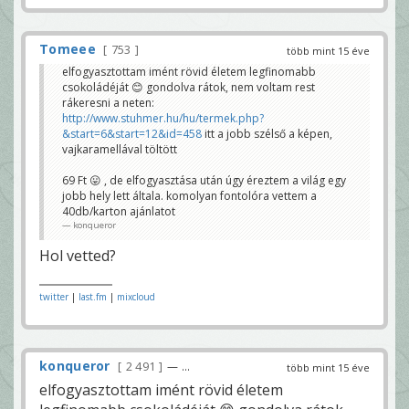
Tomeee
753
több mint 15 éve
elfogyasztottam imént rövid életem legfinomabb
csokoládéját 😊 gondolva rátok, nem voltam rest
rákeresni a neten:
http://www.stuhmer.hu/hu/termek.php?
&start=6&start=12&id=458
itt a jobb szélső a képen,
vajkaramellával töltött
69 Ft 😛 , de elfogyasztása után úgy éreztem a világ egy
jobb hely lett általa. komolyan fontolóra vettem a
40db/karton ajánlatot
konqueror
Hol vetted?
twitter
|
last.fm
|
mixcloud
konqueror
2 491
— ...
több mint 15 éve
elfogyasztottam imént rövid életem