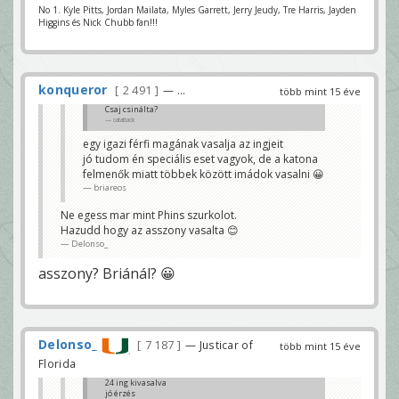
No 1. Kyle Pitts, Jordan Mailata, Myles Garrett, Jerry Jeudy, Tre Harris, Jayden
Higgins és Nick Chubb fan!!!
konqueror
2 491
— ...
több mint 15 éve
Csaj csinálta?
catattack
egy igazi férfi magának vasalja az ingjeit
jó tudom én speciális eset vagyok, de a katona
felmenők miatt többek között imádok vasalni 😀
briareos
Ne egess mar mint Phins szurkolot.
Hazudd hogy az asszony vasalta 😊
Delonso_
asszony? Briánál? 😀
Delonso_
7 187
— Justicar of
több mint 15 éve
Florida
24 ing kivasalva
jó érzés