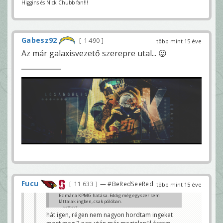
Higgins és Nick Chubb fan!!!
Gabesz92
1 490
több mint 15 éve
Az már galaxisvezető szerepre utal... 😛
Fucu
11 633
— #BeRedSeeRed
több mint 15 éve
Ez már a KPMG hatása. Eddig még egyszer sem
láttalak ingben, csak pólóban.
vadibandi
hát igen, régen nem nagyon hordtam ingeket