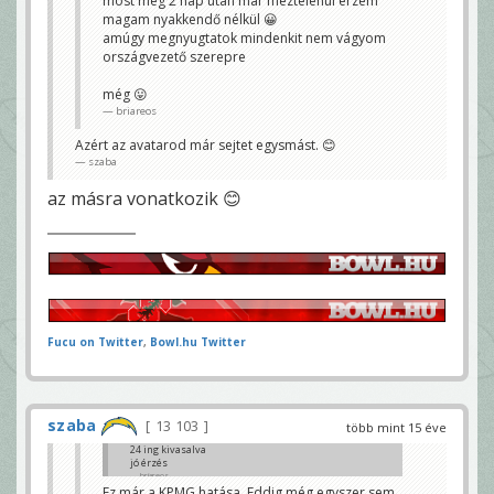
most meg 2 nap után már meztelenül érzem
magam nyakkendő nélkül 😀
amúgy megnyugtatok mindenkit nem vágyom
országvezető szerepre
még 😛
briareos
Azért az avatarod már sejtet egysmást. 😊
szaba
az másra vonatkozik 😊
Fucu on Twitter
,
Bowl.hu Twitter
szaba
13 103
több mint 15 éve
24 ing kivasalva
jó érzés
briareos
Ez már a KPMG hatása. Eddig még egyszer sem