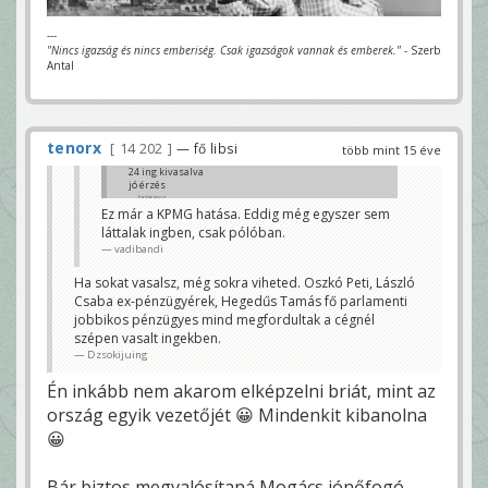
---
"Nincs igazság és nincs emberiség. Csak igazságok vannak és emberek."
- Szerb
Antal
tenorx
14 202
— fő libsi
több mint 15 éve
24 ing kivasalva
jó érzés
briareos
Ez már a KPMG hatása. Eddig még egyszer sem
láttalak ingben, csak pólóban.
vadibandi
Ha sokat vasalsz, még sokra viheted. Oszkó Peti, László
Csaba ex-pénzügyérek, Hegedűs Tamás fő parlamenti
jobbikos pénzügyes mind megfordultak a cégnél
szépen vasalt ingekben.
Dzsokijuing
Én inkább nem akarom elképzelni briát, mint az
ország egyik vezetőjét 😀 Mindenkit kibanolna
😀
Bár biztos megvalósítaná Mogács jónőfogó-