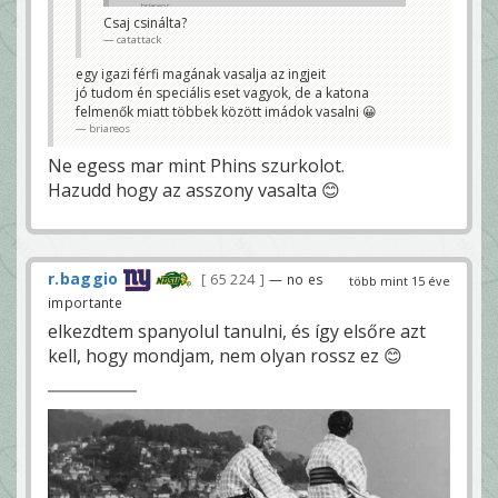
briareos
Csaj csinálta?
catattack
egy igazi férfi magának vasalja az ingjeit
jó tudom én speciális eset vagyok, de a katona
felmenők miatt többek között imádok vasalni 😀
briareos
Ne egess mar mint Phins szurkolot.
Hazudd hogy az asszony vasalta 😊
r.baggio
65 224
— no es
több mint 15 éve
importante
elkezdtem spanyolul tanulni, és így elsőre azt
kell, hogy mondjam, nem olyan rossz ez 😊