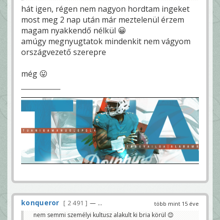
hát igen, régen nem nagyon hordtam ingeket
most meg 2 nap után már meztelenül érzem
magam nyakkendő nélkül 😀
amúgy megnyugtatok mindenkit nem vágyom
országvezető szerepre
még 😛
konqueror
2 491
— ...
több mint 15 éve
nem semmi személyi kultusz alakult ki bria körül 😊