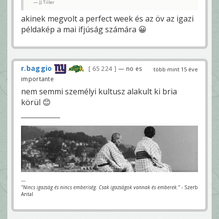
JJ Tiller
akinek megvolt a perfect week és az öv az igazi
példakép a mai ifjúság számára 😀
r.baggio
65 224
— no es
több mint 15 éve
importante
nem semmi személyi kultusz alakult ki bria
körül 😊
---
"Nincs igazság és nincs emberiség. Csak igazságok vannak és emberek."
- Szerb
Antal