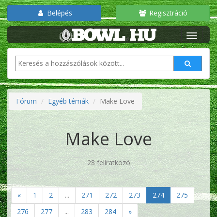
Belépés
Regisztráció
Fórum
Egyéb témák
Make Love
Make Love
28 feliratkozó
«
1
2
...
271
272
273
274
275
276
277
...
283
284
»