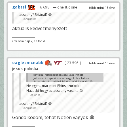
gabtsi
6 698
— one & done
több mint 15 éve
asszony? Briánál? 😀
konqueror
aktuális kedvezményezett
ami nem hajlik, az törik!
eaglesmcnabb
23 596
—
több mint 15 éve
je suis poloska
egy igazi férfi magának vasalja az ingjeit
jó tudom én speciális eset vagyok, de a katona
felmenők miatt többek között imádok vasalni 😀
Ne egess mar mint Phins szurkolot.
briareos
Hazudd hogy az asszony vasalta 😊
Delonso_
asszony? Briánál? 😀
konqueror
Gondolkodom, tehát Nőtlen vagyok 😂