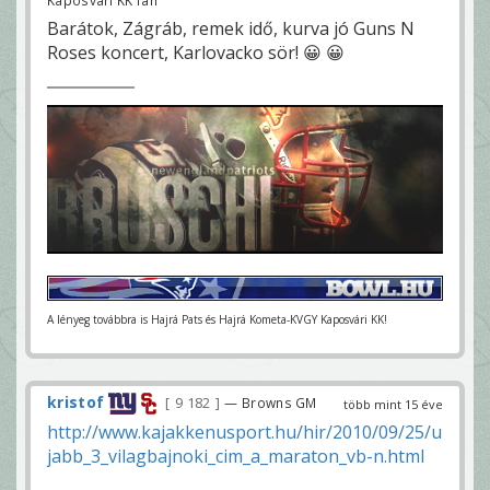
Kaposvári KK fan
Barátok, Zágráb, remek idő, kurva jó Guns N
Roses koncert, Karlovacko sör! 😀 😀
A lényeg továbbra is Hajrá Pats és Hajrá Kometa-KVGY Kaposvári KK!
kristof
9 182
— Browns GM
több mint 15 éve
http://www.kajakkenusport.hu/hir/2010/09/25/u
jabb_3_vilagbajnoki_cim_a_maraton_vb-n.html