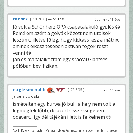
tenorx
14 202
— fő libsi
több mint 15 éve
Jó volt a Schönherz QPA csapatalakuló gyűlés 😀
Remélem azért a gólyák között nem utolsók
leszünk, illetve főleg, hogy kickass lesz a mátrix,
aminek elkészítésében aktívan fogok részt
venni 😊
Jah és ma találkoztam egy sráccal Giantses
pólóban bev. fizikán.
eaglesmcnabb
23 596
—
több mint 15 éve
je suis poloska
ismételten egy kurwa jó buli, a hely nem volt a
legmegfelelőbb, de azért összességében
odavert... így dél tájékán illett is felkelnem 😊
No 1. Kyle Pitts, Jordan Mailata, Myles Garrett, Jerry Jeudy, Tre Harris, Jayden