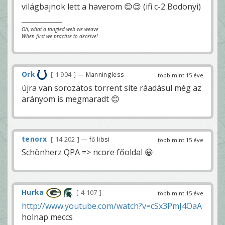
világbajnok lett a haverom 😊😊 (ifi c-2 Bodonyi)
Oh, what a tangled web we weave
When first we practise to deceive!
Ork
1 904
— Manningless
több mint 15 éve
újra van sorozatos torrent site ráadásul még az
arányom is megmaradt 😊
tenorx
14 202
— fő libsi
több mint 15 éve
Schönherz QPA => ncore főoldal 😀
Hurka
4 107
több mint 15 éve
http://www.youtube.com/watch?v=cSx3PmJ4OaA
holnap meccs