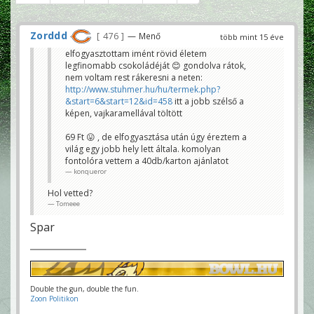
Zorddd
476
— Menő
több mint 15 éve
elfogyasztottam imént rövid életem
legfinomabb csokoládéját 😊 gondolva rátok,
nem voltam rest rákeresni a neten:
http://www.stuhmer.hu/hu/termek.php?
&start=6&start=12&id=458
itt a jobb szélső a
képen, vajkaramellával töltött
69 Ft 😛 , de elfogyasztása után úgy éreztem a
világ egy jobb hely lett általa. komolyan
fontolóra vettem a 40db/karton ajánlatot
konqueror
Hol vetted?
Tomeee
Spar
Double the gun, double the fun.
Zoon Politikon