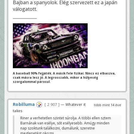
Bajban a spanyolok. Elég szervezett ez a japán
válogatott.
A baseball 90% fejjáték. A másik fele fizikai.
Nincs ez elbaszva,
csak másra lesz jó.
A legrosszabb, mikor a hülyeség
szorgalommal párosul.
Robilluma
2 907
— Whatever it
több mint 14 éve
takes
Riner a verhetetlen szintet súrolja. A többi ellen sztem
Barnának van esélye, sőt esélyesebb. Amúgy minden
nap szoktunk találkozni, dumálunk, szeretne
meglepetést okozni.