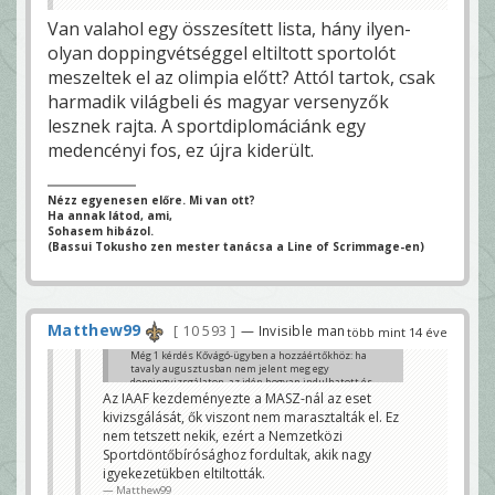
Van valahol egy összesített lista, hány ilyen-
olyan doppingvétséggel eltiltott sportolót
meszeltek el az olimpia előtt? Attól tartok, csak
harmadik világbeli és magyar versenyzők
lesznek rajta. A sportdiplomáciánk egy
medencényi fos, ez újra kiderült.
Nézz egyenesen előre. Mi van ott?
Ha annak látod, ami,
Sohasem hibázol.
(Bassui Tokusho zen mester tanácsa a Line of Scrimmage-en)
Matthew99
10 593
— Invisible man
több mint 14 éve
Még 1 kérdés Kővágó-ügyben a hozzáértőkhöz: ha
tavaly augusztusban nem jelent meg egy
doppingvizsgálaton, az idén hogyan indulhatott és
lehetett harmadik az EB-n?
Az IAAF kezdeményezte a MASZ-nál az eset
Dzsokijuing
kivizsgálását, ők viszont nem marasztalták el. Ez
nem tetszett nekik, ezért a Nemzetközi
Sportdöntőbírósághoz fordultak, akik nagy
igyekezetükben eltiltották.
Matthew99