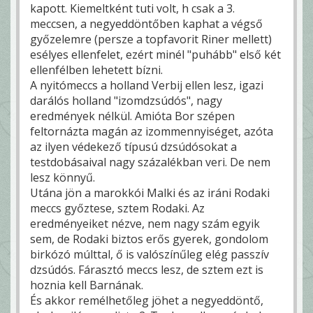
kapott. Kiemeltként tuti volt, h csak a 3.
meccsen, a negyeddöntőben kaphat a végső
győzelemre (persze a topfavorit Riner mellett)
esélyes ellenfelet, ezért minél "puhább" első két
ellenfélben lehetett bízni.
A nyitómeccs a holland Verbij ellen lesz, igazi
darálós holland "izomdzsúdós", nagy
eredmények nélkül. Amióta Bor szépen
feltornázta magán az izommennyiséget, azóta
az ilyen védekező típusú dzsúdósokat a
testdobásaival nagy százalékban veri. De nem
lesz könnyű.
Utána jön a marokkói Malki és az iráni Rodaki
meccs győztese, sztem Rodaki. Az
eredményeiket nézve, nem nagy szám egyik
sem, de Rodaki biztos erős gyerek, gondolom
birkózó múlttal, ő is valószínűleg elég passzív
dzsúdós. Fárasztó meccs lesz, de sztem ezt is
hoznia kell Barnának.
És akkor remélhetőleg jöhet a negyeddöntő,