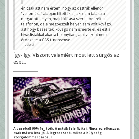
én csak azt nem értem, hogy az osztrák ellenőr
"vallomása" alapján tiltották el, aki nem találta a
megadott helyen, majd állítása szerint beszéltek
telefonon, de a megbeszélt helyen sem volt kővágó.
azt hogy beszéltek, kővágó nem ismerte el, és ezt a
híváslistákkal akarta bizonyítani, ami viszont nem
érdekelte a CAS-t. nonsense.
gabtsi
Így- így. Viszont valamiért most lett sürgős az
eset...
A baseball 90% fejjáték. A másik fele fizikai.
Nincs ez elbaszva,
csak másra lesz jó.
A legrosszabb, mikor a hülyeség
szorgalommal párosul.