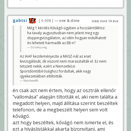
gabtsi
6 698
— one & done
több mint 14 éve
Még 1 kérdés Kővágó-ügyben a hozzáértőkhöz:
ha tavaly augusztusban nem jelent meg egy
doppingvizsgálaton, az idén hogyan indulhatott
és lehetett harmadik az EB-n?
Dzsokijuing
Az IAAF kezdeményezte a MASZ-nál az eset
kivizsgálását, ők viszont nem marasztalták el. Ez nem
tetszett nekik, ezért a Nemzetközi
Sportdöntőbírósághoz fordultak, akik nagy
igyekezetükben eltiltották.
Matthew99
én csak azt nem értem, hogy az osztrák ellenőr
"vallomása" alapján tiltották el, aki nem találta a
megadott helyen, majd állítása szerint beszéltek
telefonon, de a megbeszélt helyen sem volt
kővágó.
azt hogy beszéltek, kővágó nem ismerte el, és
ezt a híváslistákkal akarta bizonyítani, ami