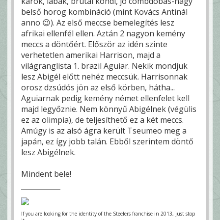
karok, lábak, brutál kondi, jó combdobás-nagy
belső horog kombináció (mint Kovács Antinál
anno 😉). Az első meccse bemelegítés lesz
afrikai ellenfél ellen. Aztán 2 nagyon kemény
meccs a döntőért. Először az idén szinte
verhetetlen amerikai Harrison, majd a
világranglista 1. brazil Aguiar. Nekik mondjuk
lesz Abigél előtt nehéz meccsük. Harrisonnak
orosz dzsúdós jön az első körben, hátha...
Aguiarnak pedig kemény német ellenfelet kell
majd legyőznie. Nem könnyű Abigélnek (végülis
ez az olimpia), de teljesíthető ez a két meccs.
Amúgy is az alsó ágra került Tseumeo meg a
japán, ez így jobb talán. Ebből szerintem döntő
lesz Abigélnek.
Mindent bele!
If you are looking for the identity of the Steelers franchise in 2013, just stop