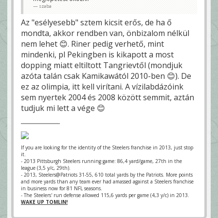
szaba
Az "esélyesebb" sztem kicsit erős, de ha ő
mondta, akkor rendben van, önbizalom nélkül
nem lehet 😊. Riner pedig verhető, mint
mindenki, pl Pekingben is kikapott a most
dopping miatt eltiltott Tangrievtől (mondjuk
azóta talán csak Kamikawától 2010-ben 😊). De
ez az olimpia, itt kell virítani. A vízilabdázóink
sem nyertek 2004 és 2008 között semmit, aztán
tudjuk mi lett a vége 😊
If you are looking for the identity of the Steelers franchise in 2013, just stop
it.
- 2013 Pittsburgh Steelers running game: 86,4 yard/game, 27th in the
league (3,5 y/c, 29th).
- 2013, Steelers@Patriots 31-55, 610 total yards by the Patriots. More points
and more yards than any team ever had amassed against a Steelers franchise
in business now for 81 NFL seasons.
- The Steelers' run defense allowed 115,6 yards per game (4,3 y/c) in 2013.
WAKE UP TOMLIN!