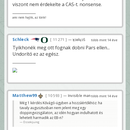
viszont nem érdekelte a CAS-t. nonsense.
ami nem hajlik, az törik!
Schleck
11 271
— ʞɔǝlɥɔS
több mint 14 éve
Tyikhonék meg ott fognak dobni Pars ellen...
Undorító ez az egész.
Matthew99
10 593
— Invisible man
több mint 14 éve
Még 1 kérdés Kővágó-ügyben a hozzáértőkhöz: ha
tavaly augusztusban nem jelent meg egy
doppingvizsgálaton, az idén hogyan indulhatott és
lehetett harmadik az EB-n?
Dzsokijuing