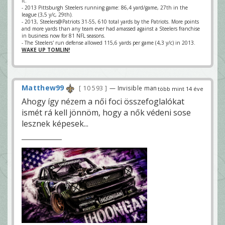
it.
- 2013 Pittsburgh Steelers running game: 86,4 yard/game, 27th in the
league (3,5 y/c, 29th).
- 2013, Steelers@Patriots 31-55, 610 total yards by the Patriots. More points
and more yards than any team ever had amassed against a Steelers franchise
in business now for 81 NFL seasons.
- The Steelers' run defense allowed 115,6 yards per game (4,3 y/c) in 2013.
WAKE UP TOMLIN!
Matthew99
10 593
— Invisible man
több mint 14 éve
Ahogy így nézem a női foci összefoglalókat
ismét rá kell jönnöm, hogy a nők védeni sose
lesznek képesek...