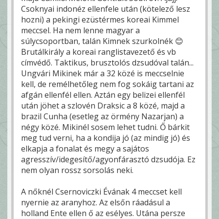
Csoknyai indonéz ellenfele után (kötelező lesz
hozni) a pekingi ezüstérmes koreai Kimmel
meccsel. Ha nem lenne magyar a
súlycsoportban, talán Kimnek szurkolnék 😊
Brutálkirály a koreai ranglistavezető és vb
címvédő. Taktikus, brusztolós dzsudóval talán...
Ungvári Mikinek már a 32 közé is meccselnie
kell, de remélhetőleg nem fog sokáig tartani az
afgán ellenfél ellen. Aztán egy belizei ellenfél
után jöhet a szlovén Draksic a 8 közé, majd a
brazil Cunha (esetleg az örmény Nazarjan) a
négy közé. Mikinél sosem lehet tudni. Ő bárkit
meg tud verni, ha a kondija jó (az mindig jó) és
elkapja a fonalat és megy a sajátos
agresszív/idegesítő/agyonfárasztó dzsudója. Ez
nem olyan rossz sorsolás neki.
A nőknél Csernoviczki Évának 4 meccset kell
nyernie az aranyhoz. Az elsőn ráadásul a
holland Ente ellen ő az esélyes. Utána persze