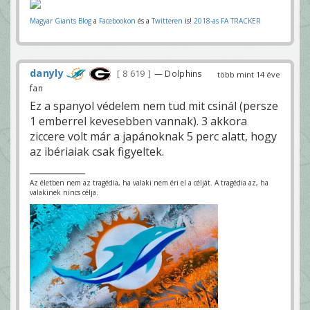
Magyar Giants Blog
a
Facebookon
és a
Twitteren
is!
2018-as FA TRACKER
danyly
8 619
— Dolphins
több mint 14 éve
fan
Ez a spanyol védelem nem tud mit csinál (persze
1 emberrel kevesebben vannak). 3 akkora
ziccere volt már a japánoknak 5 perc alatt, hogy
az ibériaiak csak figyeltek.
Az életben nem az tragédia, ha valaki nem éri el a célját. A tragédia az, ha
valakinek nincs célja.