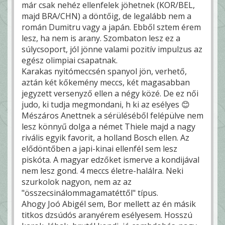
már csak nehéz ellenfelek jöhetnek (KOR/BEL,
majd BRA/CHN) a döntőig, de legalább nem a
román Dumitru vagy a japán. Ebből sztem érem
lesz, ha nem is arany. Szombaton lesz ez a
súlycsoport, jól jönne valami pozitív impulzus az
egész olimpiai csapatnak.
Karakas nyitómeccsén spanyol jön, verhető,
aztán két kőkemény meccs, két magasabban
jegyzett versenyző ellen a négy közé. De ez női
judo, ki tudja megmondani, h ki az esélyes 😊
Mészáros Anettnek a sérüléséből felépülve nem
lesz könnyű dolga a német Thiele majd a nagy
rivális egyik favorit, a holland Bosch ellen. Az
elődöntőben a japi-kinai ellenfél sem lesz
piskóta. A magyar edzőket ismerve a kondijával
nem lesz gond. 4 meccs életre-halálra. Neki
szurkolok nagyon, nem az az
"összecsinálommagamatéttől" típus.
Ahogy Joó Abigél sem, Bor mellett az én másik
titkos dzsúdós aranyérem esélyesem. Hosszú