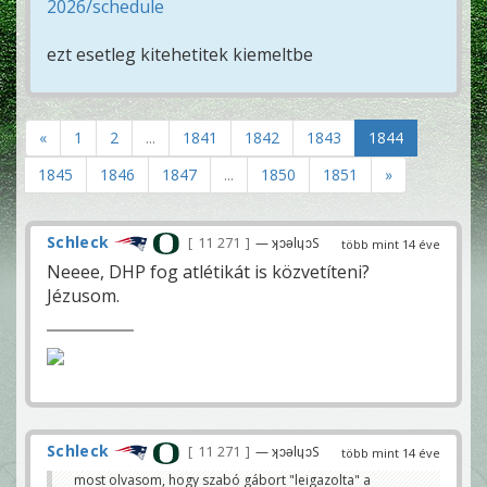
2026/schedule
ezt esetleg kitehetitek kiemeltbe
«
1
2
...
1841
1842
1843
1844
1845
1846
1847
...
1850
1851
»
Schleck
11 271
— ʞɔǝlɥɔS
több mint 14 éve
Neeee, DHP fog atlétikát is közvetíteni?
Jézusom.
Schleck
11 271
— ʞɔǝlɥɔS
több mint 14 éve
most olvasom, hogy szabó gábort "leigazolta" a