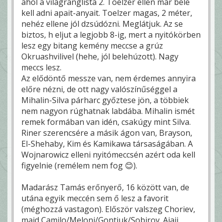
ahol a világranglista 2. Toelzer ellen már bele
kell adni apait-anyait. Toelzer magas, 2 méter,
nehéz ellene jól dzsúdózni. Meglátjuk. Az se
biztos, h eljut a legjobb 8-ig, mert a nyitókörben
lesz egy bitang kemény meccse a grúz
Okruashvilivel (hehe, jól belehúzott). Nagy
meccs lesz.
Az elődöntő messze van, nem érdemes annyira
előre nézni, de ott nagy valószínűséggel a
Mihalin-Silva párharc győztese jön, a többiek
nem nagyon rúghatnak labdába. Mihalin ismét
remek formában van idén, csakúgy mint Silva.
Riner szerencsére a másik ágon van, Brayson,
El-Shehaby, Kim és Kamikawa társaságában. A
Wojnarowicz elleni nyitómeccsén azért oda kell
figyelnie (remélem nem fog 😊).
Madarász Tamás erőnyerő, 16 között van, de
utána egyik meccén sem ő lesz a favorit
(méghozzá vastagon). Először valszeg Choriev,
majd Camilo/Meloni/Gontiuk/Sobirov. Ajajj.