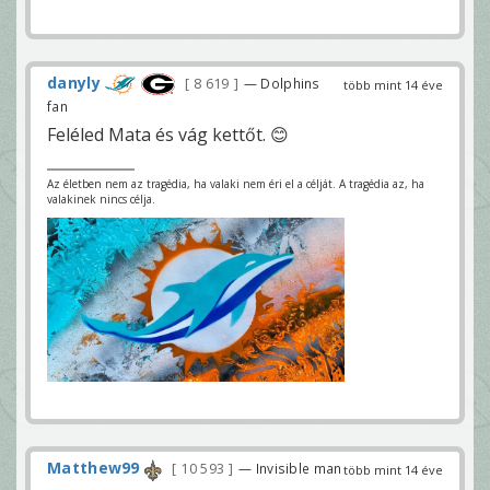
danyly
8 619
— Dolphins
több mint 14 éve
fan
Feléled Mata és vág kettőt. 😊
Az életben nem az tragédia, ha valaki nem éri el a célját. A tragédia az, ha
valakinek nincs célja.
Matthew99
10 593
— Invisible man
több mint 14 éve