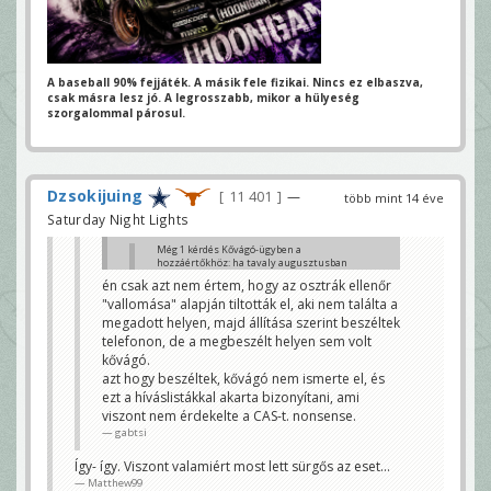
A baseball 90% fejjáték. A másik fele fizikai.
Nincs ez elbaszva,
csak másra lesz jó.
A legrosszabb, mikor a hülyeség
szorgalommal párosul.
Dzsokijuing
11 401
—
több mint 14 éve
Saturday Night Lights
Még 1 kérdés Kővágó-ügyben a
hozzáértőkhöz: ha tavaly augusztusban
nem jelent meg egy doppingvizsgálaton,
én csak azt nem értem, hogy az osztrák ellenőr
az idén hogyan indulhatott és lehetett
"vallomása" alapján tiltották el, aki nem találta a
harmadik az EB-n?
Dzsokijuing
megadott helyen, majd állítása szerint beszéltek
telefonon, de a megbeszélt helyen sem volt
Az IAAF kezdeményezte a MASZ-nál az eset
kivizsgálását, ők viszont nem marasztalták el. Ez
kővágó.
nem tetszett nekik, ezért a Nemzetközi
azt hogy beszéltek, kővágó nem ismerte el, és
Sportdöntőbírósághoz fordultak, akik nagy
ezt a híváslistákkal akarta bizonyítani, ami
igyekezetükben eltiltották.
Matthew99
viszont nem érdekelte a CAS-t. nonsense.
gabtsi
Így- így. Viszont valamiért most lett sürgős az eset...
Matthew99