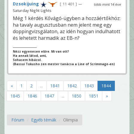
Dzsokijuing
11 401
—
több mint 14 éve
Saturday Night Lights
Még 1 kérdés Kővágó-ügyben a hozzáértőkhöz:
ha tavaly augusztusban nem jelent meg egy
doppingvizsgálaton, az idén hogyan indulhatott
és lehetett harmadik az EB-n?
Nézz egyenesen előre. Mi van ott?
Ha annak látod, ami,
Sohasem hibázol.
(Bassui Tokusho zen mester tanácsa a Line of Scrimmage-en)
«
1
2
...
1841
1842
1843
1844
1845
1846
1847
...
1850
1851
»
Fórum
Egyéb témák
Olimpia