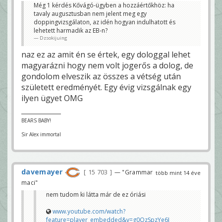
Még 1 kérdés Kővágó-ügyben a hozzáértőkhöz: ha
tavaly augusztusban nem jelent meg egy
doppingvizsgálaton, az idén hogyan indulhatott és
lehetett harmadik az EB-n?
Dzsokijuing
naz ez az amit én se értek, egy dologgal lehet
magyarázni hogy nem volt jogerős a dolog, de
gondolom elveszik az összes a vétség után
született eredményét. Egy évig vizsgálnak egy
ilyen ügyet OMG
BEARS BABY!
Sir Alex immortal
davemayer
15 703
— "Grammar
több mint 14 éve
maci"
nem tudom ki látta már de ez óriási
www.youtube.com/watch?
feature=player_embedded&v=g0OzSpzYe6I