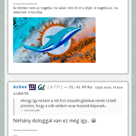
Az életben nem az tragédia, ha valaki nem éri el a célját. A tragédia az, ha
valakinek nincs célja.
Asbee
6 771
— OL- és Afrika
több mint 14 éve
szakértő
Ahogy így nézem a női foci összefoglalókat ismét rá kell
jönnöm, hogy a nők védeni sose lesznek képesek...
Matthew99
Néhány dologgal van ez még így... 😀