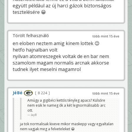
együtt például az új harci gázok biztonságos
tesztelésére 😀
Törölt felhasználó
több mint 15 éve
en eloben neztem amig kinem lottek 😉
hetfo hajnalban volt
nyilvan atomreszegek voltak de en bar nem
szamolom magam normalis arcnak akkorse
tudnek ilyet meselni magamrol
JéBé
8 224
több mint 15 éve
Amúgy a gigibéci kettős tényleg apacs? Külsőre
nem esik le nameg ők a két legnormálisabb arc
ott.
JayB
ja tok normalisak kiveve mikor maskepp vagy egyaltalan
nem vagjak meg a felveteleket 😀