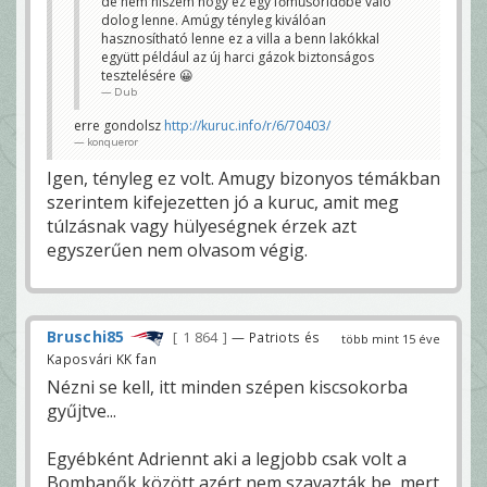
de nem hiszem hogy ez egy főműsoridőbe való
dolog lenne. Amúgy tényleg kiválóan
hasznosítható lenne ez a villa a benn lakókkal
együtt például az új harci gázok biztonságos
tesztelésére 😀
Dub
erre gondolsz
http://kuruc.info/r/6/70403/
konqueror
Igen, tényleg ez volt. Amugy bizonyos témákban
szerintem kifejezetten jó a kuruc, amit meg
túlzásnak vagy hülyeségnek érzek azt
egyszerűen nem olvasom végig.
Bruschi85
1 864
— Patriots és
több mint 15 éve
Kaposvári KK fan
Nézni se kell, itt minden szépen kiscsokorba
gyűjtve...
Egyébként Adriennt aki a legjobb csak volt a
Bombanők között azért nem szavazták be, mert