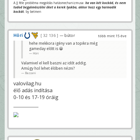
A JJ féle probléma megoldás hatásmechanizmusa:
ha van két kockád, és nem
tudod begyömöszölni őket a kerek lyukba, akkor hozz egy harmadik
kockát.
by betmen
Höri
32 136
— bútor
több mint 15 éve
hehe mekkora igény van a topikra még
gameday előtt is 😀
Höri
Valamivel el kell baszni az időt addig.
Amúgy hol lehet élőben nézni?
Bazzani
valovilag.hu
élő adás indítása
0-10 és 17-19 óráig