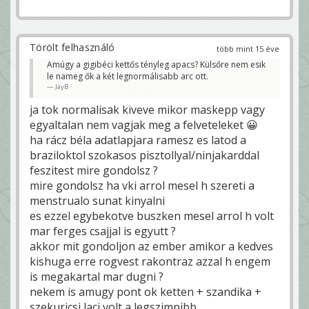
Törölt felhasználó
több mint 15 éve
Amúgy a gigibéci kettős tényleg apacs? Külsőre nem esik
le nameg ők a két legnormálisabb arc ott.
JayB
ja tok normalisak kiveve mikor maskepp vagy
egyaltalan nem vagjak meg a felveteleket 😀
ha rácz béla adatlapjara ramesz es latod a
braziloktol szokasos pisztollyal/ninjakarddal
feszitest mire gondolsz ?
mire gondolsz ha vki arrol mesel h szereti a
menstrualo sunat kinyalni
es ezzel egybekotve buszken mesel arrol h volt
mar ferges csajjal is egyutt ?
akkor mit gondoljon az ember amikor a kedves
kishuga erre rogvest rakontraz azzal h engem
is megakartal mar dugni ?
nekem is amugy pont ok ketten + szandika +
szekuricsi laci volt a legszimpibb