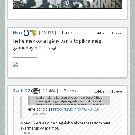
Höri
32 136
— bútor
több mint 15 éve
hehe mekkora igény van a topikra még
gameday előtt is 😀
Szobi22
2 484
— Bajnok
több mint 15 éve
Valahol (talán a kurucon) olvastam egy összeállítás-
szerűséget, hogy milyen egyedek kerültek be a való
világba (én tényleg nem nézem, sporton kívül szinte
semmit sem nézek tvben), hát mit mondjak sikerült
erre gondolsz
http://kuruc.info/r/6/70403/
az ország összes söpredékéről egy szép
konqueror
keresztmetszetet összehozni. Kizárólag
semmirekellő, semmihez sem értő, léhűtők
Mondjuk ezt az oldalt legalább akkorára tartom mint
kerültek be, és ezekből lesznek majd a "celebek". Az
egyik pisztollyal pózoló norvég, a másik kurva, a
akármelyik VV majmot.
harmadik ratyi, a negyedik úgy néz ki hogy már
JayB
ránézésre is Duna-érett példány... Akit érdekel