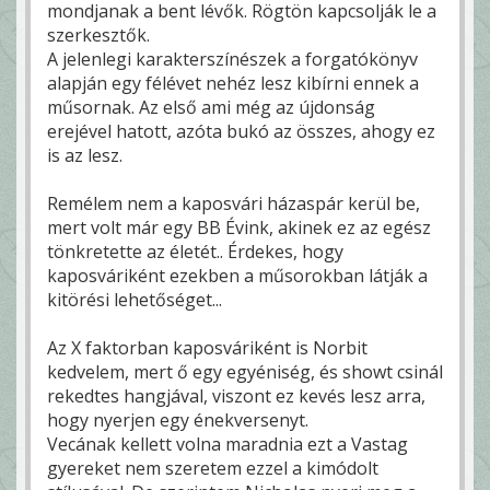
mondjanak a bent lévők. Rögtön kapcsolják le a
szerkesztők.
A jelenlegi karakterszínészek a forgatókönyv
alapján egy félévet nehéz lesz kibírni ennek a
műsornak. Az első ami még az újdonság
erejével hatott, azóta bukó az összes, ahogy ez
is az lesz.
Remélem nem a kaposvári házaspár kerül be,
mert volt már egy BB Évink, akinek ez az egész
tönkretette az életét.. Érdekes, hogy
kaposváriként ezekben a műsorokban látják a
kitörési lehetőséget...
Az X faktorban kaposváriként is Norbit
kedvelem, mert ő egy egyéniség, és showt csinál
rekedtes hangjával, viszont ez kevés lesz arra,
hogy nyerjen egy énekversenyt.
Vecának kellett volna maradnia ezt a Vastag
gyereket nem szeretem ezzel a kimódolt