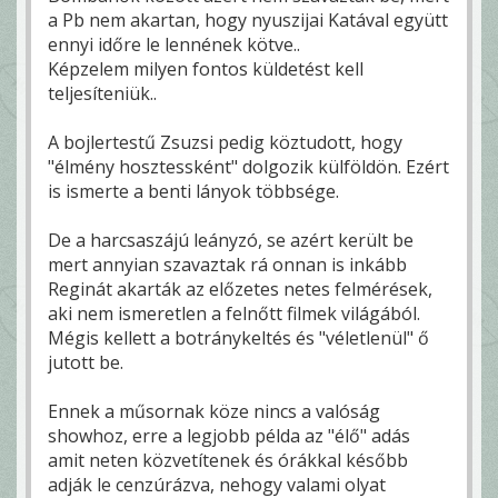
a Pb nem akartan, hogy nyuszijai Katával együtt
ennyi időre le lennének kötve..
Képzelem milyen fontos küldetést kell
teljesíteniük..
A bojlertestű Zsuzsi pedig köztudott, hogy
"élmény hosztessként" dolgozik külföldön. Ezért
is ismerte a benti lányok többsége.
De a harcsaszájú leányzó, se azért került be
mert annyian szavaztak rá onnan is inkább
Reginát akarták az előzetes netes felmérések,
aki nem ismeretlen a felnőtt filmek világából.
Mégis kellett a botránykeltés és "véletlenül" ő
jutott be.
Ennek a műsornak köze nincs a valóság
showhoz, erre a legjobb példa az "élő" adás
amit neten közvetítenek és órákkal később
adják le cenzúrázva, nehogy valami olyat