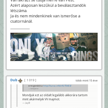
Azért alaposan leszűkül a beválasztandók
létszáma.
Ja és nem mindenkinek van ismerőse a
csatornánál.
Dub
1 019
több mint 15 éve
erre gondolsz
http://kuruc.info/r/6/70403/
konqueror
Mondjuk ezt az oldalt legalább akkorára tartom
mint akármelyik VV majmot.
JayB