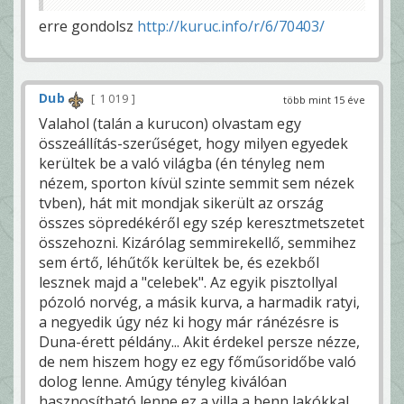
erre gondolsz
http://kuruc.info/r/6/70403/
Dub
1 019
több mint 15 éve
Valahol (talán a kurucon) olvastam egy
összeállítás-szerűséget, hogy milyen egyedek
kerültek be a való világba (én tényleg nem
nézem, sporton kívül szinte semmit sem nézek
tvben), hát mit mondjak sikerült az ország
összes söpredékéről egy szép keresztmetszetet
összehozni. Kizárólag semmirekellő, semmihez
sem értő, léhűtők kerültek be, és ezekből
lesznek majd a "celebek". Az egyik pisztollyal
pózoló norvég, a másik kurva, a harmadik ratyi,
a negyedik úgy néz ki hogy már ránézésre is
Duna-érett példány... Akit érdekel persze nézze,
de nem hiszem hogy ez egy főműsoridőbe való
dolog lenne. Amúgy tényleg kiválóan
hasznosítható lenne ez a villa a benn lakókkal