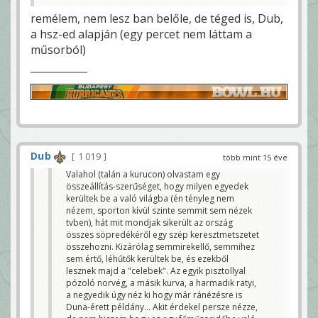
persze nézze, de nem hiszem hogy ez egy
főműsoridőbe való dolog lenne. Amúgy tényleg
remélem, nem lesz ban belőle, de téged is, Dub,
kiválóan hasznosítható lenne ez a villa a benn
a hsz-ed alapján (egy percet nem láttam a
lakókkal együtt például az új harci gázok
biztonságos tesztelésére 😀
műsorból)
Dub
Dub
1 019
több mint 15 éve
Valahol (talán a kurucon) olvastam egy
összeállítás-szerűséget, hogy milyen egyedek
kerültek be a való világba (én tényleg nem
nézem, sporton kívül szinte semmit sem nézek
tvben), hát mit mondjak sikerült az ország
összes söpredékéről egy szép keresztmetszetet
összehozni. Kizárólag semmirekellő, semmihez
sem értő, léhűtők kerültek be, és ezekből
lesznek majd a "celebek". Az egyik pisztollyal
pózoló norvég, a másik kurva, a harmadik ratyi,
a negyedik úgy néz ki hogy már ránézésre is
Duna-érett példány... Akit érdekel persze nézze,