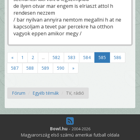
de ilyen otvar mar engem is elriaszt attol h
rendesen nezzem
/ bar nyilvan annyira nemtom megallni h at ne
kapcsoljam a tevet par percekre ha otthon
vagyok eppen amikor megy /
«
1
2
...
582
583
584
585
586
587
588
589
590
»
Fórum
Egyéb témák
TV, rádió
Bowl.hu
-
2004-2026
Magyarország első számú amerikai futball oldala