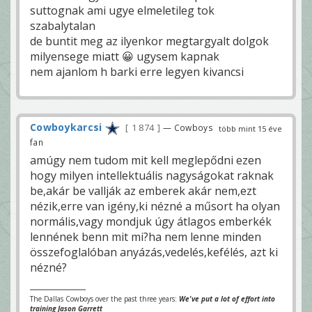
suttognak ami ugye elmeletileg tok
szabalytalan
de buntit meg az ilyenkor megtargyalt dolgok
milyensege miatt 😀 ugysem kapnak
nem ajanlom h barki erre legyen kivancsi
Cowboykarcsi
1 874
— Cowboys
több mint 15 éve
fan
amúgy nem tudom mit kell meglepődni ezen
hogy milyen intellektuális nagyságokat raknak
be,akár be vallják az emberek akár nem,ezt
nézik,erre van igény,ki nézné a műsort ha olyan
normális,vagy mondjuk úgy átlagos emberkék
lennének benn mit mi?ha nem lenne minden
összefoglalóban anyázás,vedelés,kefélés, azt ki
nézné?
The Dallas Cowboys over the past three years:
We've put a lot of effort into
training Jason Garrett