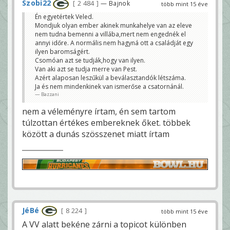
Szobi22
2 484
— Bajnok
több mint 15 éve
Én egyetértek Veled.
Mondjuk olyan ember akinek munkahelye van az eleve
nem tudna bemenni a villába,mert nem engednék el
annyi időre. A normális nem hagyná ott a családját egy
ilyen baromságért.
Csomóan azt se tudják,hogy van ilyen.
Van aki azt se tudja merre van Pest.
Azért alaposan leszűkül a beválasztandók létszáma.
Ja és nem mindenkinek van ismerőse a csatornánál.
Bazzani
nem a véleményre írtam, én sem tartom
túlzottan értékes embereknek őket. többek
között a dunás szösszenet miatt írtam
JéBé
8 224
több mint 15 éve
A VV alatt bekéne zárni a topicot különben