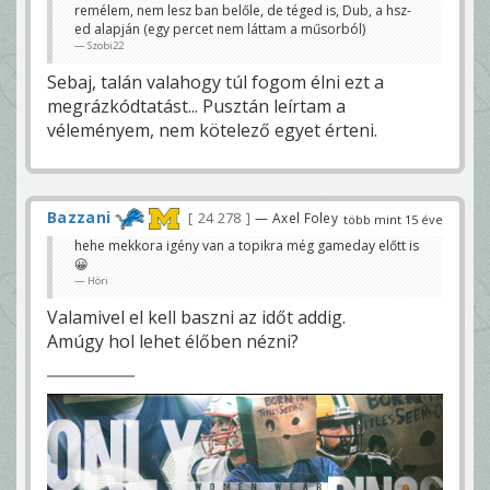
remélem, nem lesz ban belőle, de téged is, Dub, a hsz-
ed alapján (egy percet nem láttam a műsorból)
Szobi22
Sebaj, talán valahogy túl fogom élni ezt a
megrázkódtatást... Pusztán leírtam a
véleményem, nem kötelező egyet érteni.
Bazzani
24 278
— Axel Foley
több mint 15 éve
hehe mekkora igény van a topikra még gameday előtt is
😀
Höri
Valamivel el kell baszni az időt addig.
Amúgy hol lehet élőben nézni?