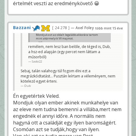
értelmét veszti az eredménykövető 😀
Bazzani
24 278
— Axel Foley
több mint 15 éve
Mondjuk ezt az oldalt legalább akkorára tartom
mint akármelyik VV majmot.
JayB
remélem, nem lesz ban belőle, de téged is, Dub,
a hsz-ed alapján (egy percet nem láttam a
műsorból)
Szobi22
Sebaj, talán valahogy túl fogom élni ezt a
megrázkódtatást... Pusztán leírtam a véleményem, nem
kötelező egyet érteni.
Dub
Én egyetértek Veled.
Mondjuk olyan ember akinek munkahelye van
az eleve nem tudna bemenni a villába,mert nem
engednék el annyi időre. A normális nem
hagyná ott a családját egy ilyen baromságért.
Csomóan azt se tudják,hogy van ilyen.
Van aki azt se tudja merre van Pest.