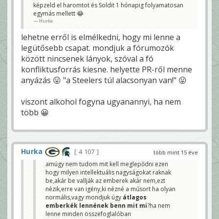
képzeld el haromtot és Soldit 1 hónapig folyamatosan
Cowboykarcsi
egymás mellett 😂
Hurka
lehetne erről is elmélkedni, hogy mi lenne a
legütősebb csapat. mondjuk a fórumozók
között nincsenek lányok, szóval a fó
konfliktusforrás kiesne. helyette PR-ről menne
anyázás 😛 "a Steelers túl alacsonyan van!" 😛
viszont alkohol fogyna ugyanannyi, ha nem
több 😀
Hurka
4 107
több mint 15 éve
amúgy nem tudom mit kell meglepődni ezen
hogy milyen intellektuális nagyságokat raknak
be,akár be vallják az emberek akár nem,ezt
nézik,erre van igény,ki nézné a műsort ha olyan
normális,vagy mondjuk úgy
átlagos
emberkék lennének benn mit mi
?ha nem
lenne minden összefoglalóban