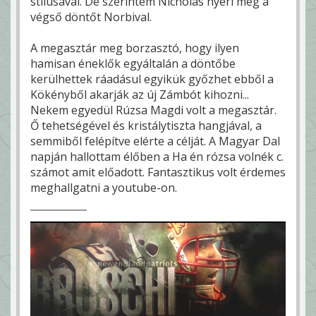
stílusával. De szerintem Nicholas nyeri meg a
végső döntőt Norbival.
A megasztár meg borzasztó, hogy ilyen
hamisan éneklők egyáltalán a döntőbe
kerülhettek ráadásul egyikük győzhet ebből a
Kökényből akarják az új Zámbót kihozni...
Nekem egyedül Rúzsa Magdi volt a megasztár.
Ő tehetségével és kristálytiszta hangjával, a
semmiből felépítve elérte a célját. A Magyar Dal
napján hallottam élőben a Ha én rózsa volnék c.
számot amit előadott. Fantasztikus volt érdemes
meghallgatni a youtube-on.