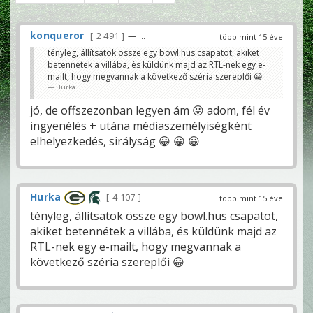
konqueror
2 491
— ...
több mint 15 éve
tényleg, állítsatok össze egy bowl.hus csapatot, akiket
betennétek a villába, és küldünk majd az RTL-nek egy e-
mailt, hogy megvannak a következő széria szereplői 😀
Hurka
jó, de offszezonban legyen ám 😛 adom, fél év
ingyenélés + utána médiaszemélyiségként
elhelyezkedés, sirályság 😀 😀 😀
Hurka
4 107
több mint 15 éve
tényleg, állítsatok össze egy bowl.hus csapatot,
akiket betennétek a villába, és küldünk majd az
RTL-nek egy e-mailt, hogy megvannak a
következő széria szereplői 😀