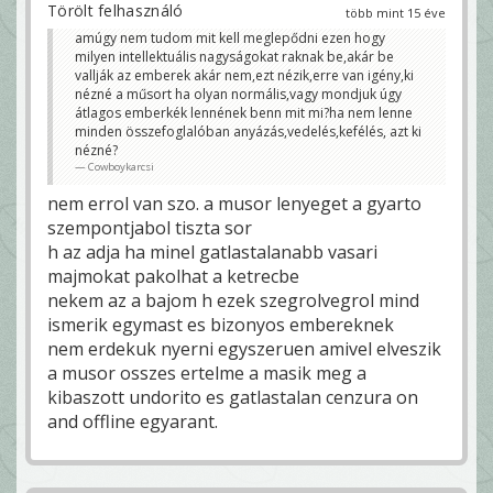
Törölt felhasználó
több mint 15 éve
amúgy nem tudom mit kell meglepődni ezen hogy
milyen intellektuális nagyságokat raknak be,akár be
vallják az emberek akár nem,ezt nézik,erre van igény,ki
nézné a műsort ha olyan normális,vagy mondjuk úgy
átlagos emberkék lennének benn mit mi?ha nem lenne
minden összefoglalóban anyázás,vedelés,kefélés, azt ki
nézné?
Cowboykarcsi
nem errol van szo. a musor lenyeget a gyarto
szempontjabol tiszta sor
h az adja ha minel gatlastalanabb vasari
majmokat pakolhat a ketrecbe
nekem az a bajom h ezek szegrolvegrol mind
ismerik egymast es bizonyos embereknek
nem erdekuk nyerni egyszeruen amivel elveszik
a musor osszes ertelme a masik meg a
kibaszott undorito es gatlastalan cenzura on
and offline egyarant.