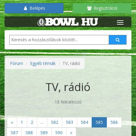
Belépés
Regisztráció
Fórum
Egyéb témák
TV, rádió
TV, rádió
18 feliratkozó
«
1
2
...
582
583
584
585
586
587
588
589
590
»