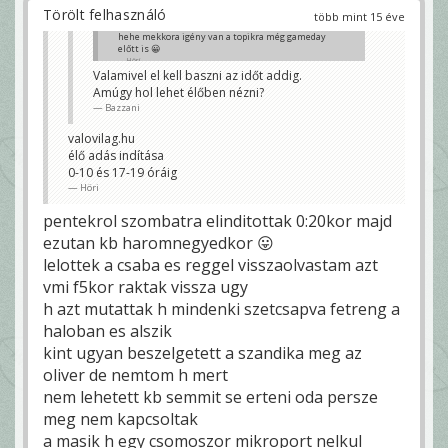
Törölt felhasználó
több mint 15 éve
hehe mekkora igény van a topikra még gameday
előtt is 😀
Höri
Valamivel el kell baszni az időt addig.
Amúgy hol lehet élőben nézni?
Bazzani
valovilag.hu
élő adás indítása
0-10 és 17-19 óráig
Höri
pentekrol szombatra elinditottak 0:20kor majd
ezutan kb haromnegyedkor 😛
lelottek a csaba es reggel visszaolvastam azt
vmi f5kor raktak vissza ugy
h azt mutattak h mindenki szetcsapva fetreng a
haloban es alszik
kint ugyan beszelgetett a szandika meg az
oliver de nemtom h mert
nem lehetett kb semmit se erteni oda persze
meg nem kapcsoltak
a masik h egy csomoszor mikroport nelkul