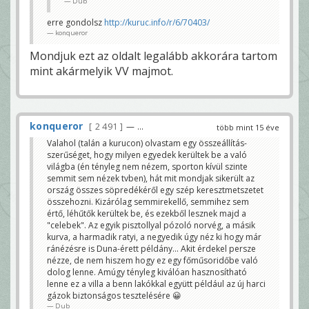
Dub
erre gondolsz
http://kuruc.info/r/6/70403/
konqueror
Mondjuk ezt az oldalt legalább akkorára tartom
mint akármelyik VV majmot.
konqueror
2 491
— ...
több mint 15 éve
Valahol (talán a kurucon) olvastam egy összeállítás-
szerűséget, hogy milyen egyedek kerültek be a való
világba (én tényleg nem nézem, sporton kívül szinte
semmit sem nézek tvben), hát mit mondjak sikerült az
ország összes söpredékéről egy szép keresztmetszetet
összehozni. Kizárólag semmirekellő, semmihez sem
értő, léhűtők kerültek be, és ezekből lesznek majd a
"celebek". Az egyik pisztollyal pózoló norvég, a másik
kurva, a harmadik ratyi, a negyedik úgy néz ki hogy már
ránézésre is Duna-érett példány... Akit érdekel persze
nézze, de nem hiszem hogy ez egy főműsoridőbe való
dolog lenne. Amúgy tényleg kiválóan hasznosítható
lenne ez a villa a benn lakókkal együtt például az új harci
gázok biztonságos tesztelésére 😀
Dub