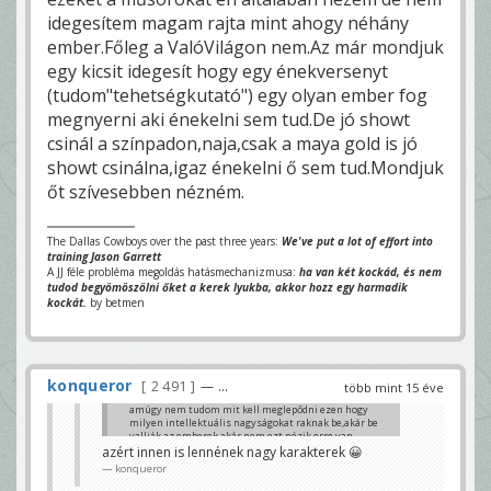
idegesítem magam rajta mint ahogy néhány
ember.Főleg a ValóVilágon nem.Az már mondjuk
egy kicsit idegesít hogy egy énekversenyt
(tudom"tehetségkutató") egy olyan ember fog
megnyerni aki énekelni sem tud.De jó showt
csinál a színpadon,naja,csak a maya gold is jó
showt csinálna,igaz énekelni ő sem tud.Mondjuk
őt szívesebben nézném.
The Dallas Cowboys over the past three years:
We've put a lot of effort into
training Jason Garrett
A JJ féle probléma megoldás hatásmechanizmusa:
ha van két kockád, és nem
tudod begyömöszölni őket a kerek lyukba, akkor hozz egy harmadik
kockát.
by betmen
konqueror
2 491
— ...
több mint 15 éve
amúgy nem tudom mit kell meglepődni ezen hogy
milyen intellektuális nagyságokat raknak be,akár be
vallják az emberek akár nem,ezt nézik,erre van
igény,ki nézné a műsort ha olyan normális,vagy
azért innen is lennének nagy karakterek 😀
mondjuk úgy
átlagos emberkék lennének benn
konqueror
mit mi
?ha nem lenne minden összefoglalóban
anyázás,vedelés,kefélés, azt ki nézné?