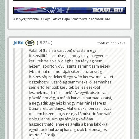
A lényeg továbbra is Hajrá Pats és Hajrá Kometa-KVGY Kaposvári KK!
JéBé
8 224
több mint 15 éve
Valahol (talán a kurucon) olvastam egy
összeállítás-szerűséget, hogy milyen egyedek
kerültek be a való világba (én tényleg nem
nézem, sporton kívül szinte semmit sem nézek
tvben), hát mit mondjak sikerült az ország
összes söpredékéről egy szép keresztmetszetet
összehozni. Kizárólag semmirekellő, semmihez
sem értő, léhűtők kerültek be, és ezekből
lesznek majd a "celebek". Az egyik pisztollyal
pózoló norvég, a másik kurva, a harmadik ratyi,
a negyedik úgy néz ki hogy már ránézésre is
Duna-érett példány... Akit érdekel persze nézze,
de nem hiszem hogy ez egy főműsoridőbe való
dolog lenne. Amúgy tényleg kiválóan
hasznosítható lenne ez a villa a benn lakókkal
együtt például az új harci gázok biztonságos
tesztelésére 😀