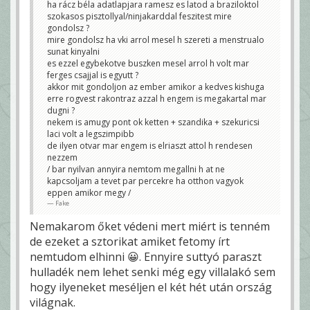
ha rácz béla adatlapjara ramesz es latod a braziloktol
szokasos pisztollyal/ninjakarddal feszitest mire
gondolsz ?
mire gondolsz ha vki arrol mesel h szereti a menstrualo
sunat kinyalni
es ezzel egybekotve buszken mesel arrol h volt mar
ferges csajjal is egyutt ?
akkor mit gondoljon az ember amikor a kedves kishuga
erre rogvest rakontraz azzal h engem is megakartal mar
dugni ?
nekem is amugy pont ok ketten + szandika + szekuricsi
laci volt a legszimpibb
de ilyen otvar mar engem is elriaszt attol h rendesen
nezzem
/ bar nyilvan annyira nemtom megallni h at ne
kapcsoljam a tevet par percekre ha otthon vagyok
eppen amikor megy /
Fake
Nemakarom őket védeni mert miért is tenném
de ezeket a sztorikat amiket fetomy írt
nemtudom elhinni 😀. Ennyire suttyó paraszt
hulladék nem lehet senki még egy villalakó sem
hogy ilyeneket meséljen el két hét után ország
világnak.