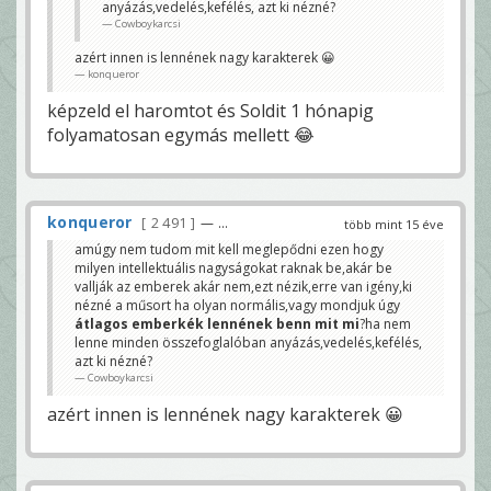
anyázás,vedelés,kefélés, azt ki nézné?
Cowboykarcsi
azért innen is lennének nagy karakterek 😀
konqueror
képzeld el haromtot és Soldit 1 hónapig
folyamatosan egymás mellett 😂
konqueror
2 491
— ...
több mint 15 éve
amúgy nem tudom mit kell meglepődni ezen hogy
milyen intellektuális nagyságokat raknak be,akár be
vallják az emberek akár nem,ezt nézik,erre van igény,ki
nézné a műsort ha olyan normális,vagy mondjuk úgy
átlagos emberkék lennének benn mit mi
?ha nem
lenne minden összefoglalóban anyázás,vedelés,kefélés,
azt ki nézné?
Cowboykarcsi
azért innen is lennének nagy karakterek 😀