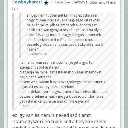
Cowboykarcsi
1 874
— Cowboys
több mint 15 éve
fan
amúgy nem tudom mit kell meglepődni ezen
hogy milyen intellektuális nagyságokat raknak
be,akár be vallják az emberek akár nem,ezt
nézik,erre van igény,ki nézné a műsort ha olyan
normális,vagy mondjuk úgy átlagos emberkék
lennének benn mit mi?ha nem lenne minden
összefoglalóban anyázás,vedelés,kefélés, azt ki
nézné?
Cowboykarcsi
nem errol van szo. a musor lenyeget a gyarto
szempontjabol tiszta sor
h az adja ha minel gatlastalanabb vasari majmokat
pakolhat a ketrecbe
nekem az a bajom h ezek szegrolvegrol mind ismerik
egymast es bizonyos embereknek
nem erdekuk nyerni egyszeruen amivel elveszik a musor
osszes ertelme a masik meg a kibaszott undorito es
gatlastalan cenzura on and offline egyarant.
Fake
ez igy van és nem is neked szólt amit
irtam,egyszerűen tudni kell a helyén kezelni
ezeket a műsorokat én általában nézem de nem