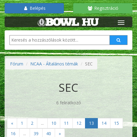
Belépés
Regisztráció
Fórum
NCAA - Általános témák
SEC
SEC
6 feliratkozó
«
1
2
...
10
11
12
13
14
15
16
...
39
40
»