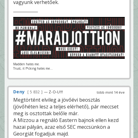
vagyunk verhetőek.
Madden hates me.
Trust, it f*cking hates me...
Deny
5 832
— Z-O-U!!!
több mint 14 éve
Megtörtént elvileg a jövőévi beosztás
(jövőhéten lesz a teljes elérhető), pár meccset
meg is osztottak belőle már.
A Mizzou a regnáló Eastern bajnok ellen kezd
hazai pályán, azaz első SEC meccsünkön a
Georgiát fogadjuk majd.