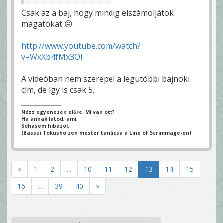
Csak az a baj, hogy mindig elszámoljátok
magatokat 😛
http://www.youtube.com/watch?
v=WxXb4fMx3OI
A videóban nem szerepel a legutóbbi bajnoki
cím, de így is csak 5.
Nézz egyenesen előre. Mi van ott?
Ha annak látod, ami,
Sohasem hibázol.
(Bassui Tokusho zen mester tanácsa a Line of Scrimmage-en)
«
1
2
...
10
11
12
13
14
15
16
...
39
40
»