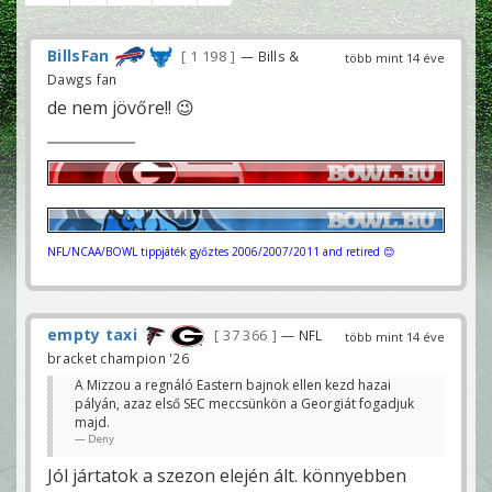
BillsFan
1 198
— Bills &
több mint 14 éve
Dawgs fan
de nem jövőre!! 😉
NFL/NCAA/BOWL tippjáték győztes 2006/2007/2011 and retired 😊
empty taxi
37 366
— NFL
több mint 14 éve
bracket champion '26
A Mizzou a regnáló Eastern bajnok ellen kezd hazai
pályán, azaz első SEC meccsünkön a Georgiát fogadjuk
majd.
Deny
Jól jártatok a szezon elején ált. könnyebben