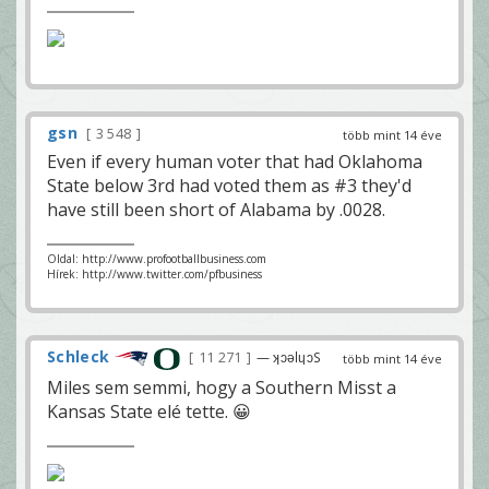
gsn
3 548
több mint 14 éve
Even if every human voter that had Oklahoma
State below 3rd had voted them as #3 they'd
have still been short of Alabama by .0028.
Oldal: http://www.profootballbusiness.com
Hírek: http://www.twitter.com/pfbusiness
Schleck
11 271
— ʞɔǝlɥɔS
több mint 14 éve
Miles sem semmi, hogy a Southern Misst a
Kansas State elé tette. 😀