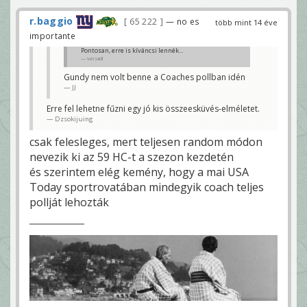
r.baggio
65 222
— no es
több mint 14 éve
importante
Pontosan, erre is kíváncsi lennék...
vassadi
Gundy nem volt benne a Coaches pollban idén
JJ
Erre fel lehetne fűzni egy jó kis összeesküvés-elméletet.
Dzsokijuing
csak felesleges, mert teljesen random módon
nevezik ki az 59 HC-t a szezon kezdetén
és szerintem elég kemény, hogy a mai USA
Today sportrovatában mindegyik coach teljes
pollját lehozták