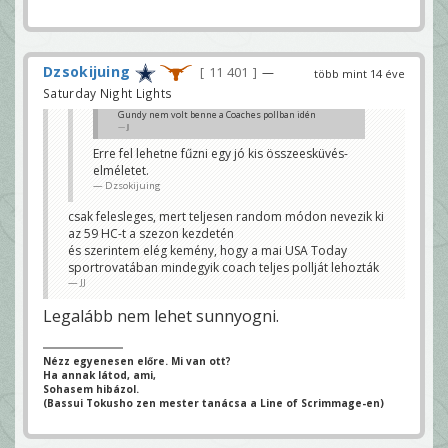
Dzsokijuing
11 401
—
több mint 14 éve
Saturday Night Lights
Gundy nem volt benne a Coaches pollban idén
JJ
Erre fel lehetne fűzni egy jó kis összeesküvés-
elméletet.
Dzsokijuing
csak felesleges, mert teljesen random módon nevezik ki
az 59 HC-t a szezon kezdetén
és szerintem elég kemény, hogy a mai USA Today
sportrovatában mindegyik coach teljes pollját lehozták
JJ
Legalább nem lehet sunnyogni.
Nézz egyenesen előre. Mi van ott?
Ha annak látod, ami,
Sohasem hibázol.
(Bassui Tokusho zen mester tanácsa a Line of Scrimmage-en)