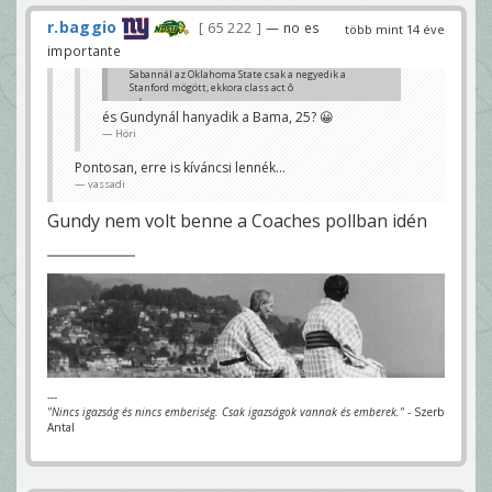
r.baggio
65 222
— no es
több mint 14 éve
importante
Sabannál az Oklahoma State csak a negyedik a
Stanford mögött, ekkora class act ô
JJ
és Gundynál hanyadik a Bama, 25? 😀
Höri
Pontosan, erre is kíváncsi lennék...
vassadi
Gundy nem volt benne a Coaches pollban idén
---
"Nincs igazság és nincs emberiség. Csak igazságok vannak és emberek."
- Szerb
Antal