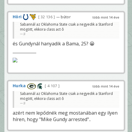
Höri
32 136
— bútor
több mint 14 éve
Sabannál az Oklahoma State csak a negyedik a Stanford
mögött, ekkora class act ô
JJ
és Gundynál hanyadik a Bama, 25? 😀
Hurka
4 107
több mint 14 éve
Sabannál az Oklahoma State csak a negyedik a Stanford
mögött, ekkora class act ô
JJ
azért nem lepődnék meg mostanában egy ilyen
híren, hogy "Mike Gundy arrested"..