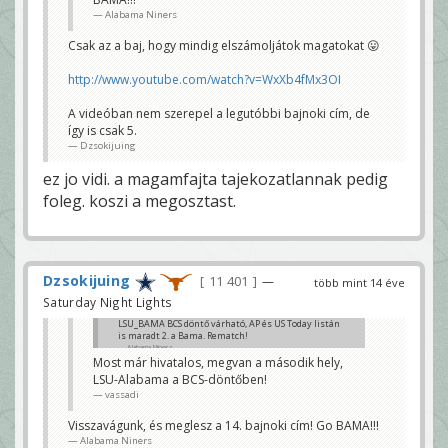
Alabama Niners
Csak az a baj, hogy mindig elszámoljátok magatokat 😛
http://www.youtube.com/watch?v=WxXb4fMx3OI
A videóban nem szerepel a legutóbbi bajnoki cím, de
így is csak 5.
Dzsokijuing
ez jo vidi. a magamfajta tajekozatlannak pedig
foleg. koszi a megosztast.
Dzsokijuing
11 401
—
több mint 14 éve
Saturday Night Lights
LSU_BAMA BCS döntő várható, AP és US Today listán
is maradt 2. a Bama. Rematch!
Alabama Niners
Most már hivatalos, megvan a második hely,
LSU-Alabama a BCS-döntőben!
vassadi
Visszavágunk, és meglesz a 14. bajnoki cím! Go BAMA!!!
Alabama Niners