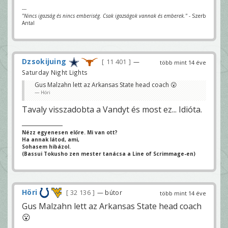
---
"Nincs igazság és nincs emberiség. Csak igazságok vannak és emberek."
- Szerb
Antal
Dzsokijuing
11 401
—
több mint 14 éve
Saturday Night Lights
Gus Malzahn lett az Arkansas State head coach 😮
Höri
Tavaly visszadobta a Vandyt és most ez... Idióta.
Nézz egyenesen előre. Mi van ott?
Ha annak látod, ami,
Sohasem hibázol.
(Bassui Tokusho zen mester tanácsa a Line of Scrimmage-en)
Höri
32 136
— bútor
több mint 14 éve
Gus Malzahn lett az Arkansas State head coach
😮