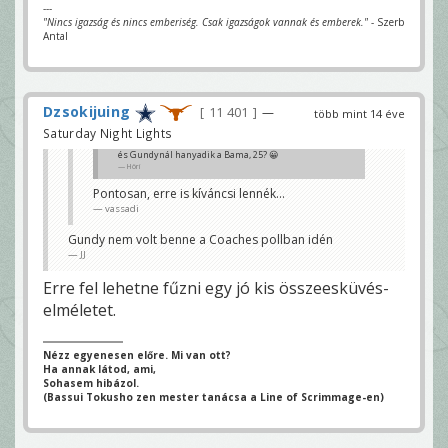
---
"Nincs igazság és nincs emberiség. Csak igazságok vannak és emberek."
- Szerb
Antal
Dzsokijuing
11 401
—
több mint 14 éve
Saturday Night Lights
és Gundynál hanyadik a Bama, 25? 😀
Höri
Pontosan, erre is kíváncsi lennék...
vassadi
Gundy nem volt benne a Coaches pollban idén
JJ
Erre fel lehetne fűzni egy jó kis összeesküvés-
elméletet.
Nézz egyenesen előre. Mi van ott?
Ha annak látod, ami,
Sohasem hibázol.
(Bassui Tokusho zen mester tanácsa a Line of Scrimmage-en)