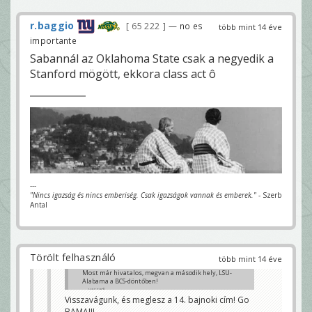
r.baggio
65 222
— no es
több mint 14 éve
importante
Sabannál az Oklahoma State csak a negyedik a
Stanford mögött, ekkora class act ô
---
"Nincs igazság és nincs emberiség. Csak igazságok vannak és emberek."
- Szerb
Antal
Törölt felhasználó
több mint 14 éve
Most már hivatalos, megvan a második hely, LSU-
Alabama a BCS-döntőben!
vassadi
Visszavágunk, és meglesz a 14. bajnoki cím! Go
BAMA!!!