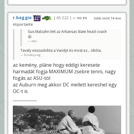
r.baggio
65 222
— no es
több mint 14 éve
importante
Gus Malzahn lett az Arkansas State head coach
😮
Höri
Tavaly visszadobta a Vandyt és most ez... Idióta.
Dzsokijuing
az kemény, pláne hogy eddigi keresete
harmadát fogja MAXIMUM zsebre tenni, nagy
fogás az ASU-tól
az Auburn meg akkor DC mellett kereshet egy
OC-t is