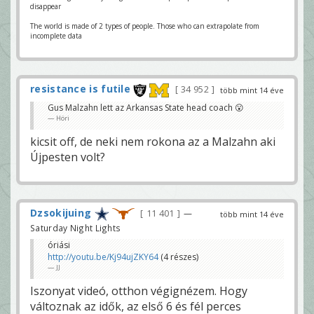
disappear
The world is made of 2 types of people. Those who can extrapolate from
incomplete data
resistance is futile
34 952
több mint 14 éve
Gus Malzahn lett az Arkansas State head coach 😮
Höri
kicsit off, de neki nem rokona az a Malzahn aki
Újpesten volt?
Dzsokijuing
11 401
—
több mint 14 éve
Saturday Night Lights
óriási
http://youtu.be/Kj94ujZKY64
(4 részes)
JJ
Iszonyat videó, otthon végignézem. Hogy
változnak az idők, az első 6 és fél perces