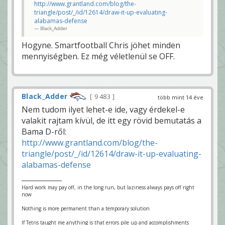
http://www.grantland.com/blog/the-
triangle/post/_/id/12614/draw-it-up-evaluating-
alabamas-defense
Black_Adder
Hogyne. Smartfootball Chris jöhet minden
mennyiségben. Ez még véletlenül se OFF.
Black_Adder
9 483
több mint 14 éve
Nem tudom ilyet lehet-e ide, vagy érdekel-e
valakit rajtam kívül, de itt egy rövid bemutatás a
Bama D-ről:
http://www.grantland.com/blog/the-
triangle/post/_/id/12614/draw-it-up-evaluating-
alabamas-defense
Hard work may pay off, in the long run, but laziness always pays off right
now
Nothing is more permanent than a temporary solution
If Tetris taught me anything is that errors pile up and accomplishments