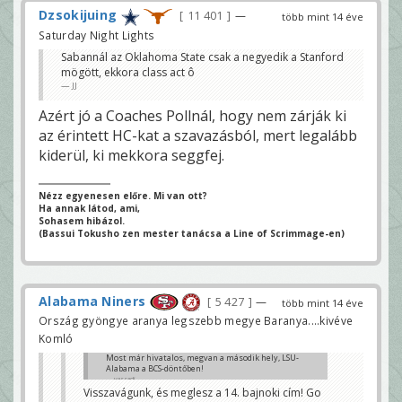
Dzsokijuing
11 401
—
több mint 14 éve
Saturday Night Lights
Sabannál az Oklahoma State csak a negyedik a Stanford
mögött, ekkora class act ô
JJ
Azért jó a Coaches Pollnál, hogy nem zárják ki
az érintett HC-kat a szavazásból, mert legalább
kiderül, ki mekkora seggfej.
Nézz egyenesen előre. Mi van ott?
Ha annak látod, ami,
Sohasem hibázol.
(Bassui Tokusho zen mester tanácsa a Line of Scrimmage-en)
Alabama Niners
5 427
—
több mint 14 éve
Ország gyöngye aranya legszebb megye Baranya....kivéve
Komló
Most már hivatalos, megvan a második hely, LSU-
Alabama a BCS-döntőben!
vassadi
Visszavágunk, és meglesz a 14. bajnoki cím! Go