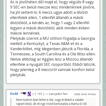
Az is jövőhéten dől majd el, hogy végülis 8 vagy
9 SEC-en belüli meccse lesz mindenkinek jövőre,
ha jól vettem ki. 6 meccs ugye adott a divízió
ellenfelek ellen, 1 ellenfél állandó a másik
divízióból, a kérdés az, hogy 1 vagy 2 ellenfél
legyen a másik divízióból, akik minden évben
mások lennének.
Pletykák szerint a MU otthon fogadja a Georgia
mellett a Kentuckyt, a Texas A&M-et és a
Vanderbiltet, míg idegenben játszik a Florida, a
Tennessee, a South Carolina és a Ole Miss ellen.
Illetve állítólag az Aggies lesz a Mizzou állandó
ellenfele a nyugati SEC csoportból. Ebből látszik,
hogy jelenleg a 8 meccsről vannak konfon belül
pletykák.
DoM
5 165
— vaccpáör fan
több mint 14 éve
Nem tudom ilyet lehet-e ide, vagy érdekel-e valakit
rajtam kívül, de itt egy rövid bemutatás a Bama D-ről: