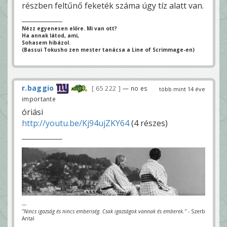
részben feltűnő feketék száma úgy tíz alatt van.
Nézz egyenesen előre. Mi van ott?
Ha annak látod, ami,
Sohasem hibázol.
(Bassui Tokusho zen mester tanácsa a Line of Scrimmage-en)
r.baggio
65 222
— no es
több mint 14 éve
importante
óriási
http://youtu.be/Kj94ujZKY64
(4 részes)
---
"Nincs igazság és nincs emberiség. Csak igazságok vannak és emberek."
- Szerb
Antal