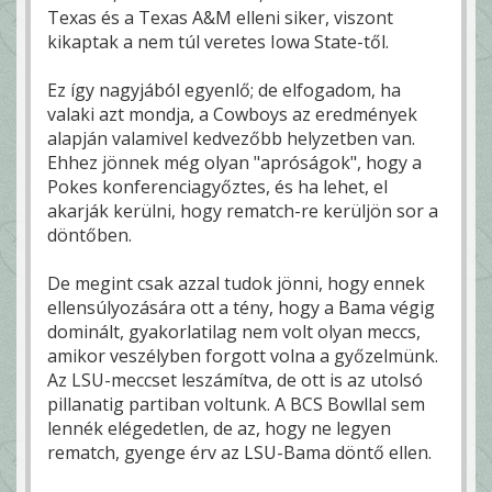
Texas és a Texas A&M elleni siker, viszont
kikaptak a nem túl veretes Iowa State-től.
Ez így nagyjából egyenlő; de elfogadom, ha
valaki azt mondja, a Cowboys az eredmények
alapján valamivel kedvezőbb helyzetben van.
Ehhez jönnek még olyan "apróságok", hogy a
Pokes konferenciagyőztes, és ha lehet, el
akarják kerülni, hogy rematch-re kerüljön sor a
döntőben.
De megint csak azzal tudok jönni, hogy ennek
ellensúlyozására ott a tény, hogy a Bama végig
dominált, gyakorlatilag nem volt olyan meccs,
amikor veszélyben forgott volna a győzelmünk.
Az LSU-meccset leszámítva, de ott is az utolsó
pillanatig partiban voltunk. A BCS Bowllal sem
lennék elégedetlen, de az, hogy ne legyen
rematch, gyenge érv az LSU-Bama döntő ellen.