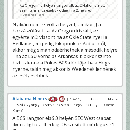
Az Oregon 10. helyen rangsorolt, az Oklahoma State 4.,
szerintem nincs esélyük odaérni a 2. helyre.
Alabama Niners
Nyilván nem ez volt a helyzet, amikor JJ a
hozzászólást írta. Az Oregon kiszállt, ez
egyértelmű; viszont ha az Okie State nyeri a
Bedlamet, mi pedig kikapunk az Auburntől,
akkor még simán odaérhetnek a második helyre
- ha az LSU verné az Arkansas-t, akkor szinte
biztos lenne a Pokes BCS-döntője; ha a Hogs
nyerne, talán még akkor is Weedenék lennének
az esélyesebbek.
Alabama Niners
5 427
—
több mint 14 éve
Ország gyöngye aranya legszebb megye Baranya....kivéve
Komló
A BCS rangsor első 3 helyén SEC West csapat,
ilyen aligha volt eddig. Összesített mérlegük 31-