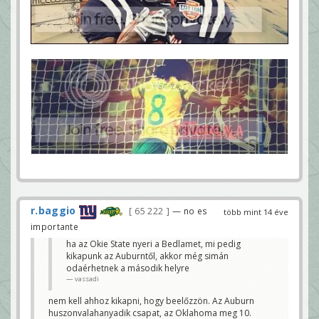
r.baggio
65 222
— no es
több mint 14 éve
importante
ha az Okie State nyeri a Bedlamet, mi pedig
kikapunk az Auburntől, akkor még simán
odaérhetnek a második helyre
vassadi
nem kell ahhoz kikapni, hogy beelőzzön. Az Auburn
huszonvalahanyadik csapat, az Oklahoma meg 10.