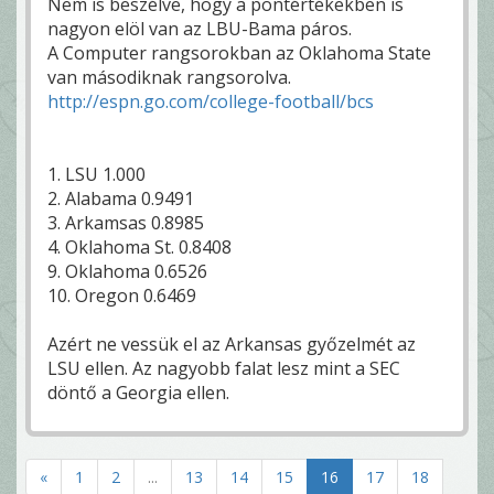
Nem is beszélve, hogy a pontértékekben is
nagyon elöl van az LBU-Bama páros.
A Computer rangsorokban az Oklahoma State
van másodiknak rangsorolva.
http://espn.go.com/college-football/bcs
1. LSU 1.000
2. Alabama 0.9491
3. Arkamsas 0.8985
4. Oklahoma St. 0.8408
9. Oklahoma 0.6526
10. Oregon 0.6469
Azért ne vessük el az Arkansas győzelmét az
LSU ellen. Az nagyobb falat lesz mint a SEC
döntő a Georgia ellen.
«
1
2
...
13
14
15
16
17
18