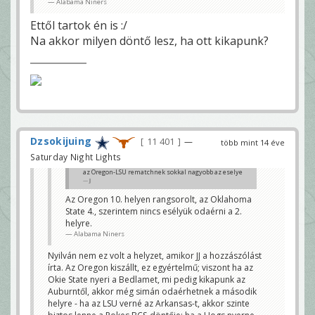
Alabama Niners
Ettől tartok én is :/
Na akkor milyen döntő lesz, ha ott kikapunk?
Dzsokijuing
11 401
—
több mint 14 éve
Saturday Night Lights
az Oregon-LSU rematchnek sokkal nagyobb az eselye
JJ
Az Oregon 10. helyen rangsorolt, az Oklahoma
State 4., szerintem nincs esélyük odaérni a 2.
helyre.
Alabama Niners
Nyilván nem ez volt a helyzet, amikor JJ a hozzászólást
írta. Az Oregon kiszállt, ez egyértelmű; viszont ha az
Okie State nyeri a Bedlamet, mi pedig kikapunk az
Auburntől, akkor még simán odaérhetnek a második
helyre - ha az LSU verné az Arkansas-t, akkor szinte