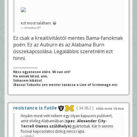
ezt most találtam. 😀
Amadeus91
Ez csak a kreaitivitástól mentes Bama-fanoknak
poén. Ez az Auburn és az Alabama Burn
összekapcsolása. Legalábbis szeretném ezt
hinni.
Nézz egyenesen előre. Mi van ott?
Ha annak látod, ami,
Sohasem hibázol.
(Bassui Tokusho zen mester tanácsa a Line of Scrimmage-en)
resistance is futile
34 952
több mint 14 éve
Anyám most vett nekem egy olyan kapucnis pulóvert,
amit elvileg Alabamában (
spec. Alexander City-
Terrell Owens szülőhelye)
gyártottak. Kár h semmi
focival kapcsolatos dolog nincs rajta.
valaki2