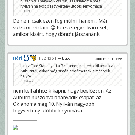
huszonvalahanyadik csapat, az Oklahoma meg 10.
Nyilván nagyobb fegyvertény utóbbi lenyomása.
Höri
De nem csak ezen fog múlni, hanem... Már
sokszor leírtam. 😊 Ez csak egy olyan eset,
amikor kizárt, hogy döntőt játszanánk.
Höri
32 136
— bútor
több mint 14 éve
ha az Okie State nyeri a Bedlamet, mi pedig kikapunk az
Auburntől, akkor még simán odaérhetnek a második
helyre
vassadi
nem kell ahhoz kikapni, hogy beelőzzön. Az
Auburn huszonvalahanyadik csapat, az
Oklahoma meg 10. Nyilván nagyobb
fegyvertény utóbbi lenyomása.