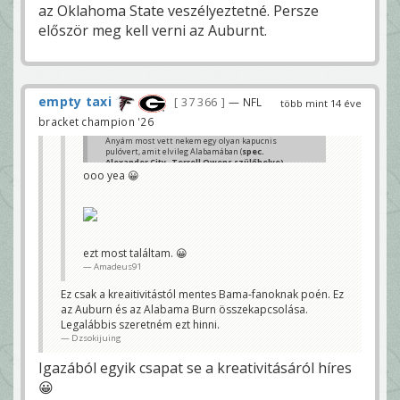
az Oklahoma State veszélyeztetné. Persze
először meg kell verni az Auburnt.
empty taxi
37 366
— NFL
több mint 14 éve
bracket champion '26
Anyám most vett nekem egy olyan kapucnis
pulóvert, amit elvileg Alabamában (
spec.
Alexander City- Terrell Owens szülőhelye)
gyártottak. Kár h semmi focival kapcsolatos dolog
ooo yea 😀
nincs rajta.
valaki2
ezt most találtam. 😀
Amadeus91
Ez csak a kreaitivitástól mentes Bama-fanoknak poén. Ez
az Auburn és az Alabama Burn összekapcsolása.
Legalábbis szeretném ezt hinni.
Dzsokijuing
Igazából egyik csapat se a kreativitásáról híres
😀