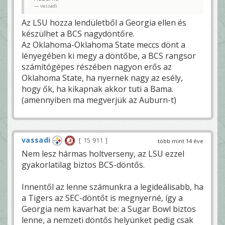
vassadi
Az LSU hozza lendületből a Georgia ellen és
készülhet a BCS nagydöntőre.
Az Oklahoma-Oklahoma State meccs dönt a
lényegében ki megy a döntőbe, a BCS rangsor
számítógépes részében nagyon erős az
Oklahoma State, ha nyernek nagy az esély,
hogy ők, ha kikapnak akkor tuti a Bama.
(amennyiben ma megverjük az Auburn-t)
vassadi
15 911
több mint 14 éve
Nem lesz hármas holtverseny, az LSU ezzel
gyakorlatilag biztos BCS-döntős.
Innentől az lenne számunkra a legideálisabb, ha
a Tigers az SEC-döntőt is megnyerné, így a
Georgia nem kavarhat be: a Sugar Bowl biztos
lenne, a nemzeti döntős helyünket pedig csak