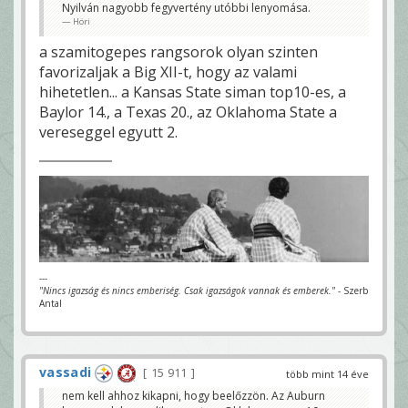
Nyilván nagyobb fegyvertény utóbbi lenyomása.
Höri
a szamitogepes rangsorok olyan szinten
favorizaljak a Big XII-t, hogy az valami
hihetetlen... a Kansas State siman top10-es, a
Baylor 14., a Texas 20., az Oklahoma State a
vereseggel egyutt 2.
---
"Nincs igazság és nincs emberiség. Csak igazságok vannak és emberek."
- Szerb
Antal
vassadi
15 911
több mint 14 éve
nem kell ahhoz kikapni, hogy beelőzzön. Az Auburn