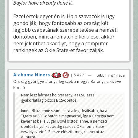
Baylor have already done it.
Ezzel értek egyet én is. Ha a szavazók is úgy
gondolják, hogy fontosabb az ország két
legjobb csapatának szerepeltetése a nemzeti
döntőben, mint a rematch elkerülése, akkor
nem jelenthet akadályt, hogy a computer
rankingek az Okie State-et favorizálják.
Alabama Niners
5 427
—
több mint 14 éve
Ország gyöngye aranya legszebb megye Baranya....kivéve
Komló
Nem lesz hármas holtverseny, az LSU ezzel
gyakorlatilag biztos BCS-döntős.
Innentől az lenne számunkra a legideálisabb, ha a
Tigers az SEC-döntőt is megnyerné, így a Georgia nem
kavarhat be: a Sugar Bowl biztos lenne, a nemzeti
döntős helyünket pedig csak az Oklahoma State
veszélyeztetné. Persze először meg kell verni az
Auburnt.