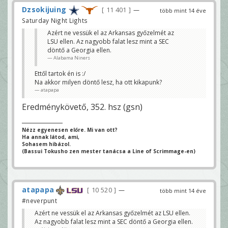
Dzsokijuing
11 401
—
több mint 14 éve
Saturday Night Lights
Azért ne vessük el az Arkansas győzelmét az
LSU ellen. Az nagyobb falat lesz mint a SEC
döntő a Georgia ellen.
Alabama Niners
Ettől tartok én is :/
Na akkor milyen döntő lesz, ha ott kikapunk?
atapapa
Eredménykövető, 352. hsz (gsn)
Nézz egyenesen előre. Mi van ott?
Ha annak látod, ami,
Sohasem hibázol.
(Bassui Tokusho zen mester tanácsa a Line of Scrimmage-en)
atapapa
10 520
—
több mint 14 éve
#neverpunt
Azért ne vessük el az Arkansas győzelmét az LSU ellen.
Az nagyobb falat lesz mint a SEC döntő a Georgia ellen.