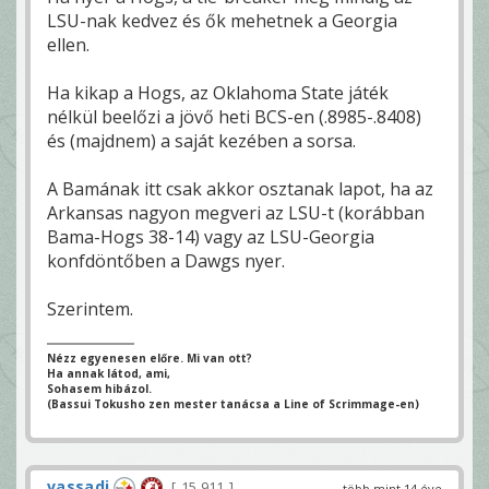
LSU-nak kedvez és ők mehetnek a Georgia
ellen.
Ha kikap a Hogs, az Oklahoma State játék
nélkül beelőzi a jövő heti BCS-en (.8985-.8408)
és (majdnem) a saját kezében a sorsa.
A Bamának itt csak akkor osztanak lapot, ha az
Arkansas nagyon megveri az LSU-t (korábban
Bama-Hogs 38-14) vagy az LSU-Georgia
konfdöntőben a Dawgs nyer.
Szerintem.
Nézz egyenesen előre. Mi van ott?
Ha annak látod, ami,
Sohasem hibázol.
(Bassui Tokusho zen mester tanácsa a Line of Scrimmage-en)
vassadi
15 911
több mint 14 éve