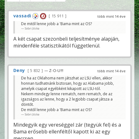
vassadi
15 911
több mint 14 éve
De mitől lenne jobb a 'Bama mint az OS?
Sobri Jóska
A két csapat szezonbeli teljesítménye alapján,
mindenféle statisztikától függetlenül.
Deny
5 832
— Z-O-U!!!
több mint 14 éve
De ha az Oklahoma nem játszhat az LSU ellen, akkor
honnan tudhatnánk biztosan, hogy az Alabama jobb,
amelyik csapat egyébként kikapott az LSU-tól.
Nekem mindegy lenne rematch, nem rematch, de az
igazságos az lenne, hogy a 2 legjobb csapat játsza a
döntőt.
De mitől lenne jobb a 'Bama mint az OS?
Sobri Jóska
Mindegyik egy vereséggel zár (tegyük fel) és a
Bama erősebb ellenféltől kapott ki az egy
meccsen.