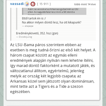
vassadi
15 911
több mint 14 éve
Azért ne vessük el az Arkansas győzelmét az LSU
ellen. Az nagyobb falat lesz mint a SEC döntő a
Georgia ellen.
Ettől tartok én is :/
Alabama Niners
Na akkor milyen döntő lesz, ha ott kikapunk?
atapapa
Eredménykövető, 352. hsz (gsn)
Dzsokijuing
Az LSU-Bama páros szerintem ebben az
esetben is meg tudná őrizni az első két helyet. A
három csapat között az egymás elleni
eredmények alapján nyilván nem lehetne ítélni,
így marad döntő faktorként a mutatott játék, és
változatlanul állítom, egyértelmű, jelenleg
melyik az ország két legjobb csapata; az
Arkansas közel sem játszott olyan dominánsan,
mint tette azt a Tigers és a Tide a szezon
egészében.