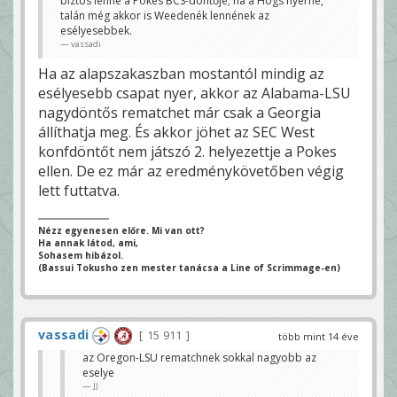
biztos lenne a Pokes BCS-döntője; ha a Hogs nyerne,
talán még akkor is Weedenék lennének az
esélyesebbek.
vassadi
Ha az alapszakaszban mostantól mindig az
esélyesebb csapat nyer, akkor az Alabama-LSU
nagydöntős rematchet már csak a Georgia
állíthatja meg. És akkor jöhet az SEC West
konfdöntőt nem játszó 2. helyezettje a Pokes
ellen. De ez már az eredménykövetőben végig
lett futtatva.
Nézz egyenesen előre. Mi van ott?
Ha annak látod, ami,
Sohasem hibázol.
(Bassui Tokusho zen mester tanácsa a Line of Scrimmage-en)
vassadi
15 911
több mint 14 éve
az Oregon-LSU rematchnek sokkal nagyobb az
eselye
JJ