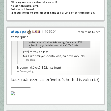
Nézz egyenesen előre. Mi van ott?
Ha annak látod, ami,
Sohasem hibázol.
(Bassui Tokusho zen mester tanácsa a Line of Scrimmage-en)
atapapa
10 520
—
több mint 14 éve
#neverpunt
Azért ne vessük el az Arkansas győzelmét az LSU
ellen. Az nagyobb falat lesz mint a SEC döntő a
Georgia ellen.
Ettől tartok én is :/
Alabama Niners
Na akkor milyen döntő lesz, ha ott kikapunk?
atapapa
Eredménykövető, 352. hsz (gsn)
Dzsokijuing
köszi (bár ezzel az erővel idézhetted is volna 😛)