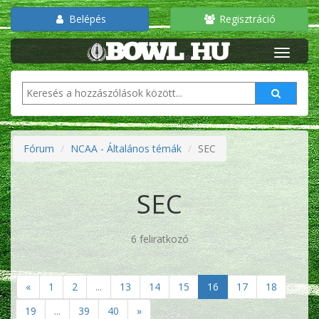
Belépés
Regisztráció
Fórum
NCAA - Általános témák
SEC
SEC
6 feliratkozó
«
1
2
...
13
14
15
16
17
18
19
...
39
40
»