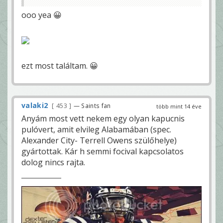
ooo yea 😀
ezt most találtam. 😀
valaki2
453
— Saints fan
több mint 14 éve
Anyám most vett nekem egy olyan kapucnis
pulóvert, amit elvileg Alabamában (spec.
Alexander City- Terrell Owens szülőhelye)
gyártottak. Kár h semmi focival kapcsolatos
dolog nincs rajta.