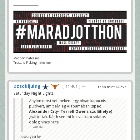
Madden hates me.
Trust, it f*cking hates me...
Dzsokijuing
11 401
—
több mint 14 éve
Saturday Night Lights
Anyám most vett nekem egy olyan kapucnis
pulóvert, amit elvileg Alabamában (
spec.
Alexander City- Terrell Owens szülőhelye)
gyártottak. Kár h semmi focival kapcsolatos
dolog nincs rajta.
valaki2
ooo yea 😀