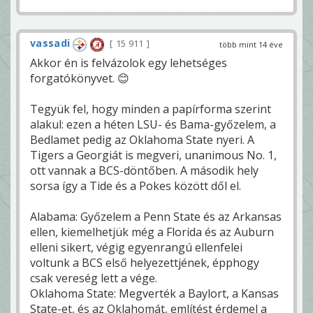
vassadi
15 911
több mint 14 éve
Akkor én is felvázolok egy lehetséges
forgatókönyvet. 😊
Tegyük fel, hogy minden a papírforma szerint
alakul: ezen a héten LSU- és Bama-győzelem, a
Bedlamet pedig az Oklahoma State nyeri. A
Tigers a Georgiát is megveri, unanimous No. 1,
ott vannak a BCS-döntőben. A második hely
sorsa így a Tide és a Pokes között dől el.
Alabama: Győzelem a Penn State és az Arkansas
ellen, kiemelhetjük még a Florida és az Auburn
elleni sikert, végig egyenrangú ellenfelei
voltunk a BCS első helyezettjének, épphogy
csak vereség lett a vége.
Oklahoma State: Megverték a Baylort, a Kansas
State-et, és az Oklahomát, említést érdemel a