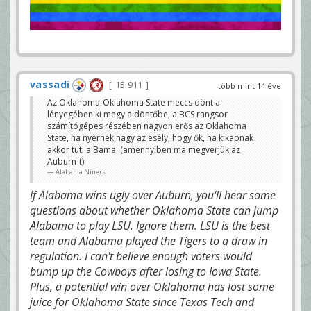
vassadi
15 911
több mint 14 éve
Az Oklahoma-Oklahoma State meccs dönt a
lényegében ki megy a döntőbe, a BCS rangsor
számítógépes részében nagyon erős az Oklahoma
State, ha nyernek nagy az esély, hogy ők, ha kikapnak
akkor tuti a Bama. (amennyiben ma megverjük az
Auburn-t)
Alabama Niners
If Alabama wins ugly over Auburn, you'll hear some
questions about whether Oklahoma State can jump
Alabama to play LSU. Ignore them. LSU is the best
team and Alabama played the Tigers to a draw in
regulation. I can't believe enough voters would
bump up the Cowboys after losing to Iowa State.
Plus, a potential win over Oklahoma has lost some
juice for Oklahoma State since Texas Tech and