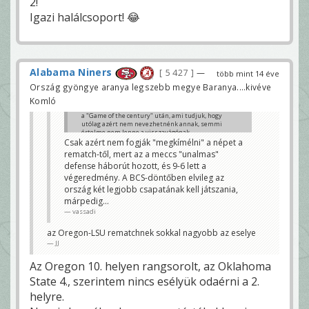
2!
Igazi halálcsoport! 😂
Alabama Niners
5 427
—
több mint 14 éve
Ország gyöngye aranya legszebb megye Baranya....kivéve
Komló
a "Game of the century" után, ami tudjuk, hogy
utólag azért nem nevezhetnénk annak, semmi
értelme nem lenne a visszavágónak
Csak azért nem fogják "megkímélni" a népet a
Hurka
rematch-től, mert az a meccs "unalmas"
defense háborút hozott, és 9-6 lett a
végeredmény. A BCS-döntőben elvileg az
ország két legjobb csapatának kell játszania,
márpedig...
vassadi
az Oregon-LSU rematchnek sokkal nagyobb az eselye
JJ
Az Oregon 10. helyen rangsorolt, az Oklahoma
State 4., szerintem nincs esélyük odaérni a 2.
helyre.