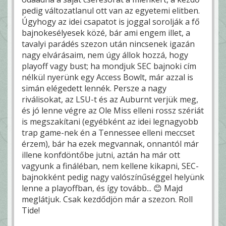
pedig változatlanul ott van az egyetemi elitben.
Úgyhogy az idei csapatot is joggal sorolják a fő
bajnokesélyesek közé, bár ami engem illet, a
tavalyi parádés szezon után nincsenek igazán
nagy elvárásaim, nem úgy állok hozzá, hogy
playoff vagy bust; ha mondjuk SEC bajnoki cím
nélkül nyerünk egy Access Bowlt, már azzal is
simán elégedett lennék. Persze a nagy
riválisokat, az LSU-t és az Auburnt verjük meg,
és jó lenne végre az Ole Miss elleni rossz szériát
is megszakítani (egyébként az idei legnagyobb
trap game-nek én a Tennessee elleni meccset
érzem), bár ha ezek megvannak, onnantól már
illene konfdöntőbe jutni, aztán ha már ott
vagyunk a fináléban, nem kellene kikapni, SEC-
bajnokként pedig nagy valószínűséggel helyünk
lenne a playoffban, és így tovább... 😊 Majd
meglátjuk. Csak kezdődjön már a szezon. Roll
Tide!