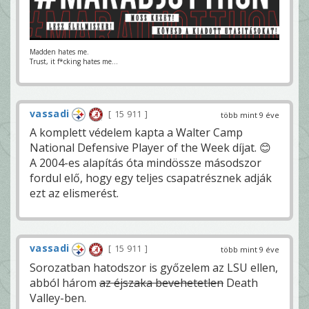
Madden hates me.
Trust, it f*cking hates me...
vassadi
15 911
több mint 9 éve
A komplett védelem kapta a Walter Camp
National Defensive Player of the Week díjat. 😊
A 2004-es alapítás óta mindössze másodszor
fordul elő, hogy egy teljes csapatrésznek adják
ezt az elismerést.
vassadi
15 911
több mint 9 éve
Sorozatban hatodszor is győzelem az LSU ellen,
abból három
az éjszaka bevehetetlen
Death
Valley-ben.