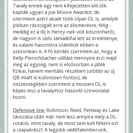
Tavaly ennek egy nem kifejezetten elit (ők
kapták ugyan a Joe Moore Awardot, de
szerintem azért akadt több olyan OL is, amelyik
jobban rászolgált erre az elismerésre, félig-
meddig ez a díj is Henry-nek volt köszönhető),
de nagyon is ütős támadófal lett az eredménye,
és valami hasonlóra számítok ebben a
szezonban is. A fő kérdés szerintem az, hogy a
Kelly-Pierschbacher váltást mennyire érzi majd
meg az egység, nem is elsősorban a játék
fizikai, hanem mentális részében (utóbbi az új
QB miatt is különösen fontos), de
összességében szerintem a mostani OL is
képes lesz a tavalyihoz hasonló színvonalat
hozni.
Defensive line:
Robinson, Reed, Pettway és Lake
távozása után már nem lesz annyira mély a DL-
rotáció, mint tavaly, de most sem kell félteni ezt
a csapatrészt. A legjobb védőfalemberünk,