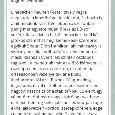
legjobb védőfala.
Linebacker:
Reuben Foster tavaly végre
megkapta a lehetőséget kezdőként, és hozta is,
amit mindenki várt tőle, ebben a szezonban
pedig már egyértelműen ő lesz az LB-sor
vezére. Rajta kívül a belső linebackereknél két
játékos számíthat még kiemelkedő szerepre:
egyikük Shaun Dion Hamilton, aki már tavaly is
viszonylag sokat volt pályán a védelemben, a
másik Rashaan Evans, aki szintén oszlopos
tagja volt a csapatnak már az előző idényben is,
csak épp nem ezen a poszton, őt ebben az
offseasonben vezényelték át a külső
linebackerektől az ILB-khez. Félig-meddig
legalábbis, mivel nickelben az edzéseken sem
nagyon használta őt a stáb off-ball LB-ként, így
vélhetően többnyire vagy kizárólag csak base
defense-ben fog belül játszani, és sub-package-
eknél alapvetően korábbi szerepkörében, edge
rusherként számolnak vele. Szükség is lesz a