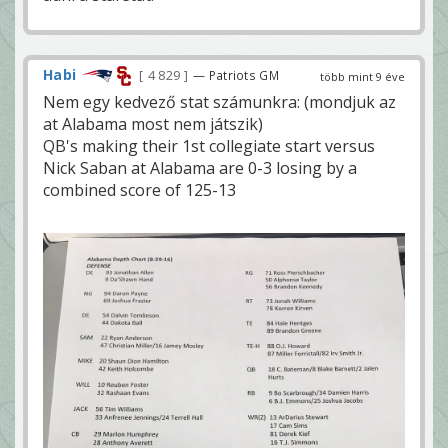
Habi
4 829
— Patriots GM
több mint 9 éve
Nem egy kedvező stat számunkra: (mondjuk az
at Alabama most nem játszik)
QB's making their 1st collegiate start versus
Nick Saban at Alabama are 0-3 losing by a
combined score of 125-13