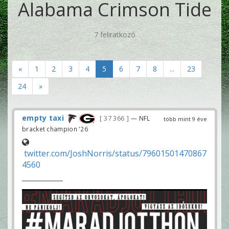
Alabama Crimson Tide
7 feliratkozó
«
1
2
3
4
5
6
7
8
...
23
24
»
empty taxi
37 366
— NFL
több mint 9 éve
bracket champion '26
twitter.com/JoshNorris/status/79601501470867
4560