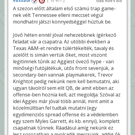
vassadi
15 911
több mint 9 éve
A szezon előtt általam első számú trap game-
nek vélt Tennessee elleni meccset végül
mondhatni játszi könnyedséggel húztuk be.
Jövő héten ennél jóval nehezebbnek ígérkező
feladat vár a csapatra. Az utóbbi években a
Texas A&M-et rendre túlértékelték, tavaly és
azelőtt is simán vertük őket, most viszont
legitimnek tűnik az Aggiest övező hype - van
minőségi futójátékuk, ütős front sevenjük, a
secondary-ben vannak playmakerek, Trevor
Knightot pedig nekünk nem kell bemutatni, aki
ugyan távolról sem elit QB, de amit ebben az
offense-ben hoznia kell, azt megoldja. Szóval az
idei Aggies már jóval több annál, mint amit a
közelmúltban fel tudtak mutatni (egy
egydimenziós spread offense és a védelemben
egy szem Myles Garrett, és kb. ennyi), komplett
csapatnak tűnnek. Ráadásul amíg nekünk ez
lesz sorozatban a nyolcadik meccsünk, addig ők