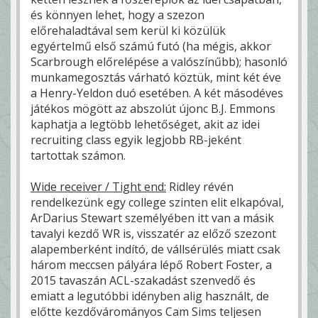
és könnyen lehet, hogy a szezon
előrehaladtával sem kerül ki közülük
egyértelmű első számú futó (ha mégis, akkor
Scarbrough előrelépése a valószínűbb); hasonló
munkamegosztás várható köztük, mint két éve
a Henry-Yeldon duó esetében. A két másodéves
játékos mögött az abszolút újonc B.J. Emmons
kaphatja a legtöbb lehetőséget, akit az idei
recruiting class egyik legjobb RB-jeként
tartottak számon.
Wide receiver / Tight end:
Ridley révén
rendelkezünk egy college szinten elit elkapóval,
ArDarius Stewart személyében itt van a másik
tavalyi kezdő WR is, visszatér az előző szezont
alapemberként indító, de vállsérülés miatt csak
három meccsen pályára lépő Robert Foster, a
2015 tavaszán ACL-szakadást szenvedő és
emiatt a legutóbbi idényben alig használt, de
előtte kezdővárományos Cam Sims teljesen