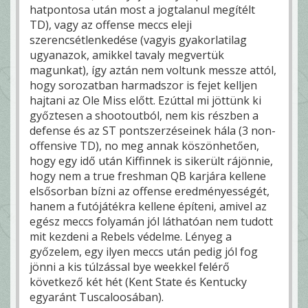
hatpontosa után most a jogtalanul megítélt
TD), vagy az offense meccs eleji
szerencsétlenkedése (vagyis gyakorlatilag
ugyanazok, amikkel tavaly megvertük
magunkat), így aztán nem voltunk messze attól,
hogy sorozatban harmadszor is fejet kelljen
hajtani az Ole Miss előtt. Ezúttal mi jöttünk ki
győztesen a shootoutból, nem kis részben a
defense és az ST pontszerzéseinek hála (3 non-
offensive TD), no meg annak köszönhetően,
hogy egy idő után Kiffinnek is sikerült rájönnie,
hogy nem a true freshman QB karjára kellene
elsősorban bízni az offense eredményességét,
hanem a futójátékra kellene építeni, amivel az
egész meccs folyamán jól láthatóan nem tudott
mit kezdeni a Rebels védelme. Lényeg a
győzelem, egy ilyen meccs után pedig jól fog
jönni a kis túlzással bye weekkel felérő
következő két hét (Kent State és Kentucky
egyaránt Tuscaloosában).