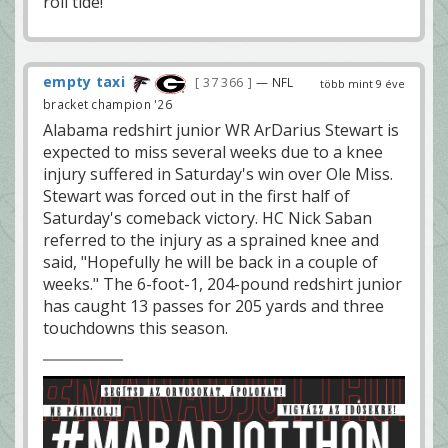
roll tide!
empty taxi
37 366
— NFL
több mint 9 éve
bracket champion '26
Alabama redshirt junior WR ArDarius Stewart is
expected to miss several weeks due to a knee
injury suffered in Saturday's win over Ole Miss.
Stewart was forced out in the first half of
Saturday's comeback victory. HC Nick Saban
referred to the injury as a sprained knee and
said, "Hopefully he will be back in a couple of
weeks." The 6-foot-1, 204-pound redshirt junior
has caught 13 passes for 205 yards and three
touchdowns this season.