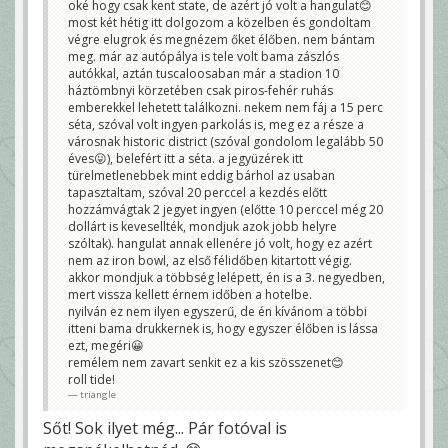
oké hogy csak kent state, de azért jó volt a hangulat😊
most két hétig itt dolgozom a közelben és gondoltam
végre elugrok és megnézem őket élőben. nem bántam
meg. már az autópálya is tele volt bama zászlós
autókkal, aztán tuscaloosaban már a stadion 10
háztömbnyi körzetében csak piros-fehér ruhás
emberekkel lehetett találkozni. nekem nem fáj a 15 perc
séta, szóval volt ingyen parkolás is, meg ez a része a
városnak historic district (szóval gondolom legalább 50
éves😛), belefért itt a séta. a jegyüzérek itt
türelmetlenebbek mint eddig bárhol az usaban
tapasztaltam, szóval 20 perccel a kezdés előtt
hozzámvágtak 2 jegyet ingyen (előtte 10 perccel még 20
dollárt is kevesellték, mondjuk azok jobb helyre
szóltak). hangulat annak ellenére jó volt, hogy ez azért
nem az iron bowl, az első félidőben kitartott végig.
akkor mondjuk a többség lelépett, én is a 3. negyedben,
mert vissza kellett érnem időben a hotelbe.
nyilván ez nem ilyen egyszerű, de én kívánom a többi
itteni bama drukkernek is, hogy egyszer élőben is lássa
ezt, megéri😀
remélem nem zavart senkit ez a kis szösszenet😊
roll tide!
triangle
Sőt! Sok ilyet még... Pár fotóval is