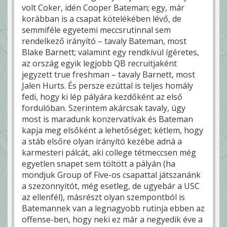
volt Coker, idén Cooper Bateman; egy, már
korábban is a csapat kötelékében lévő, de
semmiféle egyetemi meccsrutinnal sem
rendelkező irányító – tavaly Bateman, most
Blake Barnett; valamint egy rendkívül ígéretes,
az ország egyik legjobb QB recruitjaként
jegyzett true freshman – tavaly Barnett, most
Jalen Hurts. És persze ezúttal is teljes homály
fedi, hogy ki lép pályára kezdőként az első
fordulóban. Szerintem akárcsak tavaly, úgy
most is maradunk konzervatívak és Bateman
kapja meg elsőként a lehetőséget; kétlem, hogy
a stáb elsőre olyan irányító kezébe adná a
karmesteri pálcát, aki college tétmeccsen még
egyetlen snapet sem töltött a pályán (ha
mondjuk Group of Five-os csapattal játszanánk
a szezonnyitót, még esetleg, de ugyebár a USC
az ellenfél), másrészt olyan szempontból is
Batemannek van a legnagyobb rutinja ebben az
offense-ben, hogy neki ez már a negyedik éve a