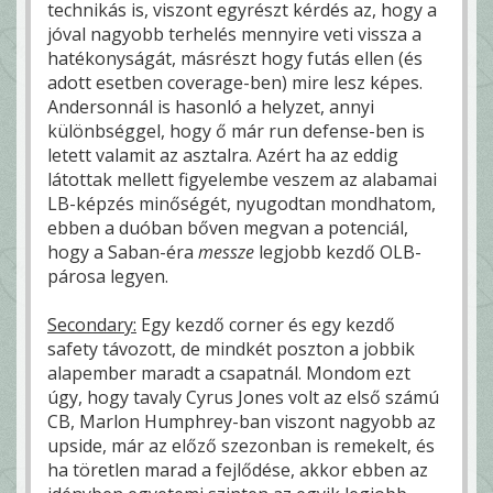
technikás is, viszont egyrészt kérdés az, hogy a
jóval nagyobb terhelés mennyire veti vissza a
hatékonyságát, másrészt hogy futás ellen (és
adott esetben coverage-ben) mire lesz képes.
Andersonnál is hasonló a helyzet, annyi
különbséggel, hogy ő már run defense-ben is
letett valamit az asztalra. Azért ha az eddig
látottak mellett figyelembe veszem az alabamai
LB-képzés minőségét, nyugodtan mondhatom,
ebben a duóban bőven megvan a potenciál,
hogy a Saban-éra
messze
legjobb kezdő OLB-
párosa legyen.
Secondary:
Egy kezdő corner és egy kezdő
safety távozott, de mindkét poszton a jobbik
alapember maradt a csapatnál. Mondom ezt
úgy, hogy tavaly Cyrus Jones volt az első számú
CB, Marlon Humphrey-ban viszont nagyobb az
upside, már az előző szezonban is remekelt, és
ha töretlen marad a fejlődése, akkor ebben az