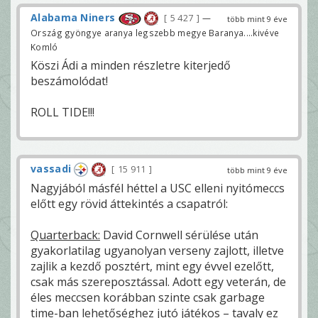
Alabama Niners
5 427
—
több mint 9 éve
Ország gyöngye aranya legszebb megye Baranya....kivéve
Komló
Köszi Ádi a minden részletre kiterjedő
beszámolódat!
ROLL TIDE!!!
vassadi
15 911
több mint 9 éve
Nagyjából másfél héttel a USC elleni nyitómeccs
előtt egy rövid áttekintés a csapatról:
Quarterback:
David Cornwell sérülése után
gyakorlatilag ugyanolyan verseny zajlott, illetve
zajlik a kezdő posztért, mint egy évvel ezelőtt,
csak más szereposztással. Adott egy veterán, de
éles meccsen korábban szinte csak garbage
time-ban lehetőséghez jutó játékos – tavaly ez