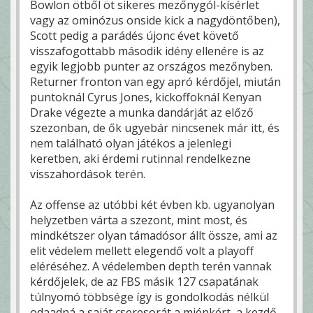
Bowlon ötből öt sikeres mezőnygól-kísérlet
vagy az ominózus onside kick a nagydöntőben),
Scott pedig a parádés újonc évet követő
visszafogottabb második idény ellenére is az
egyik legjobb punter az országos mezőnyben.
Returner fronton van egy apró kérdőjel, miután
puntoknál Cyrus Jones, kickoffoknál Kenyan
Drake végezte a munka dandárját az előző
szezonban, de ők ugyebár nincsenek már itt, és
nem található olyan játékos a jelenlegi
keretben, aki érdemi rutinnal rendelkezne
visszahordások terén.
Az offense az utóbbi két évben kb. ugyanolyan
helyzetben várta a szezont, mint most, és
mindkétszer olyan támadósor állt össze, ami az
elit védelem mellett elegendő volt a playoff
eléréséhez. A védelemben depth terén vannak
kérdőjelek, de az FBS másik 127 csapatának
túlnyomó többsége így is gondolkodás nélkül
odaadná a saját cseresorát a miénkért, a kezdő