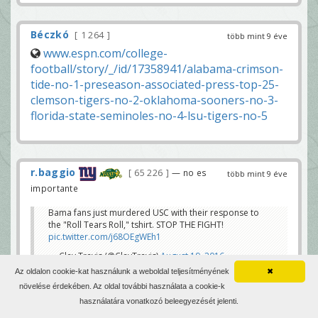
Béczkó
1 264
több mint 9 éve
www.espn.com/college-
football/story/_/id/17358941/alabama-crimson-
tide-no-1-preseason-associated-press-top-25-
clemson-tigers-no-2-oklahoma-sooners-no-3-
florida-state-seminoles-no-4-lsu-tigers-no-5
r.baggio
65 226
— no es
több mint 9 éve
importante
Bama fans just murdered USC with their response to
the "Roll Tears Roll," tshirt. STOP THE FIGHT!
pic.twitter.com/j68OEgWEh1
— Clay Travis (@ClayTravis)
August 19, 2016
Az oldalon cookie-kat használunk a weboldal teljesítményének
✖
twitter.com/ClayTravis/status/766439938283999232
növelése érdekében. Az oldal további használata a cookie-k
használatára vonatkozó beleegyezését jelenti.