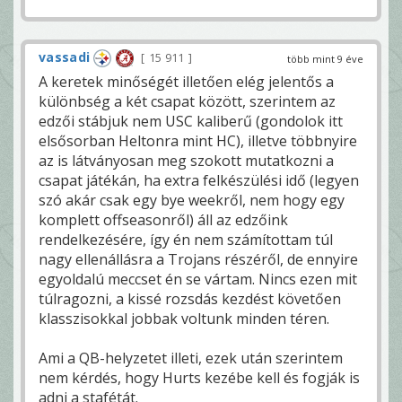
vassadi
15 911
több mint 9 éve
A keretek minőségét illetően elég jelentős a
különbség a két csapat között, szerintem az
edzői stábjuk nem USC kaliberű (gondolok itt
elsősorban Heltonra mint HC), illetve többnyire
az is látványosan meg szokott mutatkozni a
csapat játékán, ha extra felkészülési idő (legyen
szó akár csak egy bye weekről, nem hogy egy
komplett offseasonről) áll az edzőink
rendelkezésére, így én nem számítottam túl
nagy ellenállásra a Trojans részéről, de ennyire
egyoldalú meccset én se vártam. Nincs ezen mit
túlragozni, a kissé rozsdás kezdést követően
klasszisokkal jobbak voltunk minden téren.
Ami a QB-helyzetet illeti, ezek után szerintem
nem kérdés, hogy Hurts kezébe kell és fogják is
adni a stafétát.