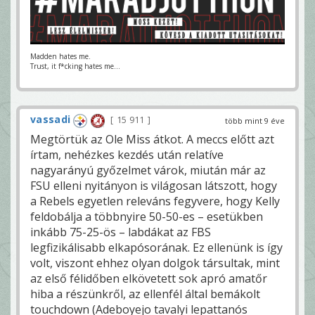
Madden hates me.
Trust, it f*cking hates me...
vassadi
15 911
több mint 9 éve
Megtörtük az Ole Miss átkot. A meccs előtt azt
írtam, nehézkes kezdés után relatíve
nagyarányú győzelmet várok, miután már az
FSU elleni nyitányon is világosan látszott, hogy
a Rebels egyetlen releváns fegyvere, hogy Kelly
feldobálja a többnyire 50-50-es – esetükben
inkább 75-25-ös – labdákat az FBS
legfizikálisabb elkapósorának. Ez ellenünk is így
volt, viszont ehhez olyan dolgok társultak, mint
az első félidőben elkövetett sok apró amatőr
hiba a részünkről, az ellenfél által bemákolt
touchdown (Adeboyejo tavalyi lepattanós