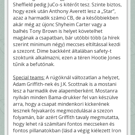
Sheffield pedig JuCo-s kitérőt tesz. Szinte biztos,
hogy ezek után Anthony Averett lesz a „Star”,
azaz a harmadik számú CB, de a későbbiekben
akár még az újonc Shyheim Carter vagy a
balhés Tony Brown is helyet követelhet
magának a csapatban, bár utóbbi több (a hírek
szerint minimum négy) meccses eltiltással kezdi
a szezont. Dime backként általában safety-t
szoktunk alkalmazni, ezen a téren Hootie Jones
tűnik a befutónak.
Special teams:
A rúgóknál változatlan a helyzet,
Adam Griffith-nek és J.K. Scottnak is a mostani
lesz a harmadik éve alapemberként. Mostanra
nyilván minden Bama-drukker fel van készülve
arra, hogy a csapat mindenkori kickerének
lesznek fejvakarós megmozdulásai a szezon
folyamán, bár azért Griffith tavaly megmutatta,
hogy lehet rá számítani fontos meccseken és
fontos pillanatokban (lásd a végig kiélezett Iron