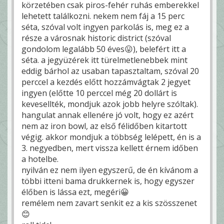
körzetében csak piros-fehér ruhás emberekkel
lehetett találkozni. nekem nem fáj a 15 perc
séta, szóval volt ingyen parkolás is, meg ez a
része a városnak historic district (szóval
gondolom legalább 50 éves😛), belefért itt a
séta. a jegyüzérek itt türelmetlenebbek mint
eddig bárhol az usaban tapasztaltam, szóval 20
perccel a kezdés előtt hozzámvágtak 2 jegyet
ingyen (előtte 10 perccel még 20 dollárt is
kevesellték, mondjuk azok jobb helyre szóltak).
hangulat annak ellenére jó volt, hogy ez azért
nem az iron bowl, az első félidőben kitartott
végig. akkor mondjuk a többség lelépett, én is a
3. negyedben, mert vissza kellett érnem időben
a hotelbe.
nyilván ez nem ilyen egyszerű, de én kívánom a
többi itteni bama drukkernek is, hogy egyszer
élőben is lássa ezt, megéri😀
remélem nem zavart senkit ez a kis szösszenet
😊