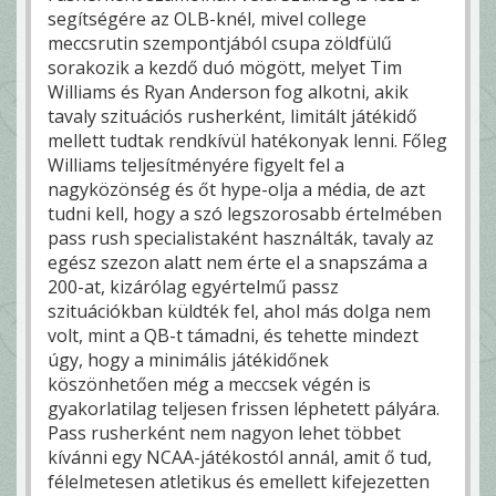
segítségére az OLB-knél, mivel college
meccsrutin szempontjából csupa zöldfülű
sorakozik a kezdő duó mögött, melyet Tim
Williams és Ryan Anderson fog alkotni, akik
tavaly szituációs rusherként, limitált játékidő
mellett tudtak rendkívül hatékonyak lenni. Főleg
Williams teljesítményére figyelt fel a
nagyközönség és őt hype-olja a média, de azt
tudni kell, hogy a szó legszorosabb értelmében
pass rush specialistaként használták, tavaly az
egész szezon alatt nem érte el a snapszáma a
200-at, kizárólag egyértelmű passz
szituációkban küldték fel, ahol más dolga nem
volt, mint a QB-t támadni, és tehette mindezt
úgy, hogy a minimális játékidőnek
köszönhetően még a meccsek végén is
gyakorlatilag teljesen frissen léphetett pályára.
Pass rusherként nem nagyon lehet többet
kívánni egy NCAA-játékostól annál, amit ő tud,
félelmetesen atletikus és emellett kifejezetten