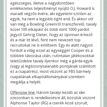
egészséges, illetve a nagydöntőben
emlékezetes teljesítményt nyújtó O.J. Howard is
maradt végzős évére, aki egyetemi szinten az
egyik, ha nem a legjobb tight end. És akkor ott
van még a Bowling Greenről transzferelő, tavaly
közel 100 elkapást és több mint 1000 yardot
jegyző Gehrig Dieter, hogy az újonnan érkező
és a már itt lévő, fent nem nevezett top
recruitokat ne is említsem. Egy év alatt nagyot
fordult a világ ezzel az egységgel: Cooper és a
többiek távozása után, rutintalan játékosokkal
teletűzdelve tavaly ilyenkor még a gárda egyik
(vagy a) legbizonytalanabb pontjának számított
ez a csapatrész, most viszont az FBS bármely
csapatának elkapóállományával szemben
megállja a helyét.
Offensive line:
Három tavalyi kezdő az idei
szezonban is rendelkezésre áll, közülük viszont
Alphonse Taylor (RG) a cserék közé szorult,