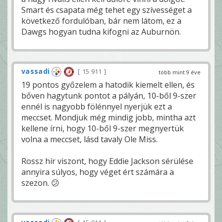
Smart és csapata még tehet egy szívességet a
következő fordulóban, bár nem látom, ez a
Dawgs hogyan tudna kifogni az Auburnön.
vassadi
15 911
több mint 9 éve
19 pontos győzelem a hatodik kiemelt ellen, és
bőven hagytunk pontot a pályán, 10-ből 9-szer
ennél is nagyobb fölénnyel nyerjük ezt a
meccset. Mondjuk még mindig jobb, mintha azt
kellene írni, hogy 10-ből 9-szer megnyertük
volna a meccset, lásd tavaly Ole Miss.
Rossz hír viszont, hogy Eddie Jackson sérülése
annyira súlyos, hogy véget ért számára a
szezon. 😕