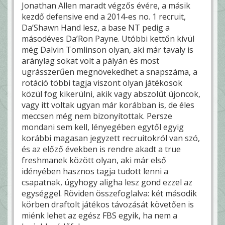
Jonathan Allen maradt végzős évére, a másik
kezdő defensive end a 2014-es no. 1 recruit,
Da’Shawn Hand lesz, a base NT pedig a
másodéves Da’Ron Payne. Utóbbi kettőn kívül
még Dalvin Tomlinson olyan, aki már tavaly is
aránylag sokat volt a pályán és most
ugrásszerűen megnövekedhet a snapszáma, a
rotáció többi tagja viszont olyan játékosok
közül fog kikerülni, akik vagy abszolút újoncok,
vagy itt voltak ugyan már korábban is, de éles
meccsen még nem bizonyítottak. Persze
mondani sem kell, lényegében egytől egyig
korábbi magasan jegyzett recruitokról van szó,
és az előző években is rendre akadt a true
freshmanek között olyan, aki már első
idényében hasznos tagja tudott lenni a
csapatnak, úgyhogy aligha lesz gond ezzel az
egységgel. Röviden összefoglalva: két második
körben draftolt játékos távozását követően is
miénk lehet az egész FBS egyik, ha nem a