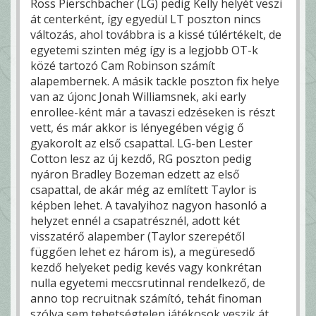
Ross Pierschbacher (LG) pedig Kelly helyét veszi
át centerként, így egyedül LT poszton nincs
változás, ahol továbbra is a kissé túlértékelt, de
egyetemi szinten még így is a legjobb OT-k
közé tartozó Cam Robinson számít
alapembernek. A másik tackle poszton fix helye
van az újonc Jonah Williamsnek, aki early
enrollee-ként már a tavaszi edzéseken is részt
vett, és már akkor is lényegében végig ő
gyakorolt az első csapattal. LG-ben Lester
Cotton lesz az új kezdő, RG poszton pedig
nyáron Bradley Bozeman edzett az első
csapattal, de akár még az említett Taylor is
képben lehet. A tavalyihoz nagyon hasonló a
helyzet ennél a csapatrésznél, adott két
visszatérő alapember (Taylor szerepétől
függően lehet ez három is), a megüresedő
kezdő helyeket pedig kevés vagy konkrétan
nulla egyetemi meccsrutinnal rendelkező, de
anno top recruitnak számító, tehát finoman
szólva sem tehetségtelen játékosok veszik át.