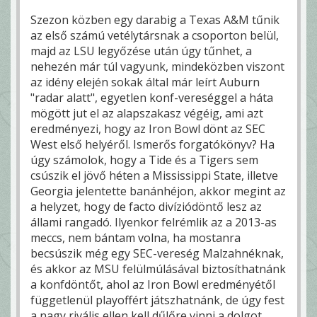
Szezon közben egy darabig a Texas A&M tűnik
az első számú vetélytársnak a csoporton belül,
majd az LSU legyőzése után úgy tűnhet, a
nehezén már túl vagyunk, mindeközben viszont
az idény elején sokak által már leírt Auburn
"radar alatt", egyetlen konf-vereséggel a háta
mögött jut el az alapszakasz végéig, ami azt
eredményezi, hogy az Iron Bowl dönt az SEC
West első helyéről. Ismerős forgatókönyv? Ha
úgy számolok, hogy a Tide és a Tigers sem
csúszik el jövő héten a Mississippi State, illetve
Georgia jelentette banánhéjon, akkor megint az
a helyzet, hogy de facto divíziódöntő lesz az
állami rangadó. Ilyenkor felrémlik az a 2013-as
meccs, nem bántam volna, ha mostanra
becsúszik még egy SEC-vereség Malzahnéknak,
és akkor az MSU felülmúlásával biztosíthatnánk
a konfdöntőt, ahol az Iron Bowl eredményétől
függetlenül playoffért játszhatnánk, de úgy fest
a nagy rivális ellen kell dűlőre vinni a dolgot.