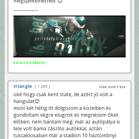
megspékelhetnéd. 😊
E-A-G-L-E-S EAGLES !
triangle
1 283
több mint 9 éve
oké hogy csak kent state, de azért jó volt a
hangulat😊
most két hétig itt dolgozom a közelben és
gondoltam végre elugrok és megnézem őket
élőben. nem bántam meg. már az autópálya is
tele volt bama zászlós autókkal, aztán
tuscaloosaban már a stadion 10 háztömbnyi