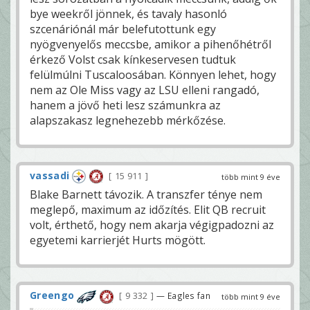
bye weekről jönnek, és tavaly hasonló
szcenáriónál már belefutottunk egy
nyögvenyelős meccsbe, amikor a pihenőhétről
érkező Volst csak kínkeservesen tudtuk
felülmúlni Tuscaloosában. Könnyen lehet, hogy
nem az Ole Miss vagy az LSU elleni rangadó,
hanem a jövő heti lesz számunkra az
alapszakasz legnehezebb mérkőzése.
vassadi
15 911
több mint 9 éve
Blake Barnett távozik. A transzfer ténye nem
meglepő, maximum az időzítés. Elit QB recruit
volt, érthető, hogy nem akarja végigpadozni az
egyetemi karrierjét Hurts mögött.
Greengo
9 332
— Eagles fan
több mint 9 éve