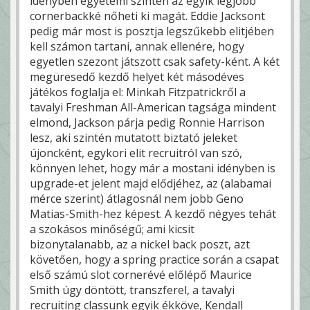
idényben egyetemi szinten az egyik legjobb
cornerbackké nőheti ki magát. Eddie Jacksont
pedig már most is posztja legszűkebb elitjében
kell számon tartani, annak ellenére, hogy
egyetlen szezont játszott csak safety-ként. A két
megüresedő kezdő helyet két másodéves
játékos foglalja el: Minkah Fitzpatrickről a
tavalyi Freshman All-American tagsága mindent
elmond, Jackson párja pedig Ronnie Harrison
lesz, aki szintén mutatott biztató jeleket
újoncként, egykori elit recruitról van szó,
könnyen lehet, hogy már a mostani idényben is
upgrade-et jelent majd elődjéhez, az (alabamai
mérce szerint) átlagosnál nem jobb Geno
Matias-Smith-hez képest. A kezdő négyes tehát
a szokásos minőségű; ami kicsit
bizonytalanabb, az a nickel back poszt, azt
követően, hogy a spring practice során a csapat
első számú slot cornerévé előlépő Maurice
Smith úgy döntött, transzferel, a tavalyi
recruiting classunk egyik ékköve, Kendall