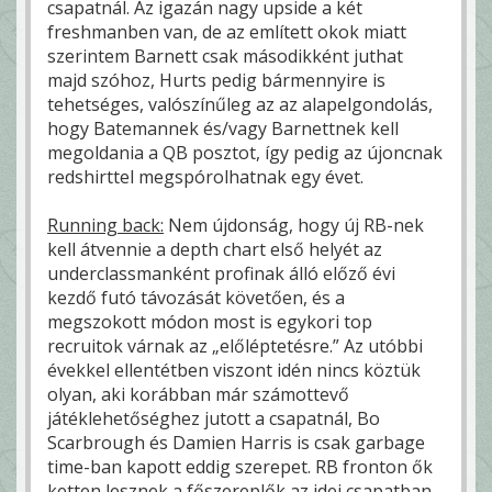
csapatnál. Az igazán nagy upside a két
freshmanben van, de az említett okok miatt
szerintem Barnett csak másodikként juthat
majd szóhoz, Hurts pedig bármennyire is
tehetséges, valószínűleg az az alapelgondolás,
hogy Batemannek és/vagy Barnettnek kell
megoldania a QB posztot, így pedig az újoncnak
redshirttel megspórolhatnak egy évet.
Running back:
Nem újdonság, hogy új RB-nek
kell átvennie a depth chart első helyét az
underclassmanként profinak álló előző évi
kezdő futó távozását követően, és a
megszokott módon most is egykori top
recruitok várnak az „előléptetésre.” Az utóbbi
évekkel ellentétben viszont idén nincs köztük
olyan, aki korábban már számottevő
játéklehetőséghez jutott a csapatnál, Bo
Scarbrough és Damien Harris is csak garbage
time-ban kapott eddig szerepet. RB fronton ők
ketten lesznek a főszereplők az idei csapatban,