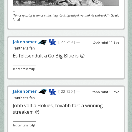
---
"Nincs igazság és nincs emberiség. Csak igazságok vannak és emberek."
- Szerb
Antal
Jakehomer
22 759
—
több mint 11 éve
Panthers fan
És felcsendült a Go Big Blue is 😛
Tepper takarodj!
Jakehomer
22 759
—
több mint 11 éve
Panthers fan
Jobb volt a Hokies, tovább tart a winning
streakem 😊
Tepper takarodj!