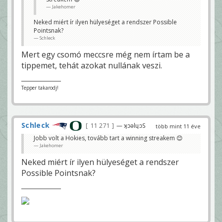
Jakehomer
Neked miért ír ilyen hülyeséget a rendszer Possible
Pointsnak?
Schleck
Mert egy csomó meccsre még nem írtam be a
tippemet, tehát azokat nullának veszi.
Tepper takarodj!
Schleck
11 271
— ʞɔǝlɥɔS
több mint 11 éve
Jobb volt a Hokies, tovább tart a winning streakem 😊
Jakehomer
Neked miért ír ilyen hülyeséget a rendszer
Possible Pointsnak?