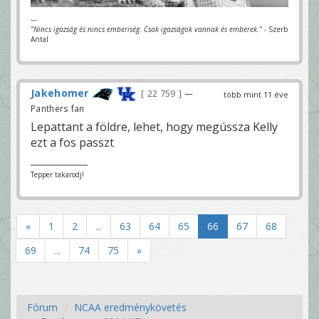
---
"Nincs igazság és nincs emberiség. Csak igazságok vannak és emberek."
- Szerb
Antal
Jakehomer
22 759
—
több mint 11 éve
Panthers fan
Lepattant a földre, lehet, hogy megússza Kelly
ezt a fos passzt
Tepper takarodj!
«
1
2
...
63
64
65
66
67
68
69
...
74
75
»
Fórum
NCAA eredménykövetés