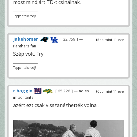
most mindjárt TD-t csinálnak.
Tepper takarodj!
Jakehomer
22 759
—
több mint 11 éve
Panthers fan
Szép volt, Fry
Tepper takarodj!
r.baggio
65 226
— no es
több mint 11 éve
importante
azért ezt csak visszanézhették volna...