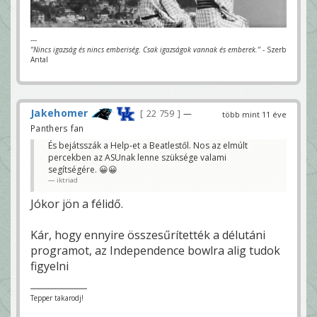
---
"Nincs igazság és nincs emberiség. Csak igazságok vannak és emberek."
- Szerb
Antal
Jakehomer
22 759
—
több mint 11 éve
Panthers fan
És bejátsszák a Help-et a Beatlestől. Nos az elmúlt
percekben az ASUnak lenne szüksége valami
segítségére. 😀😀
iktriad
Jókor jön a félidő.
Kár, hogy ennyire összesűrítették a délutáni
programot, az Independence bowlra alig tudok
figyelni
Tepper takarodj!