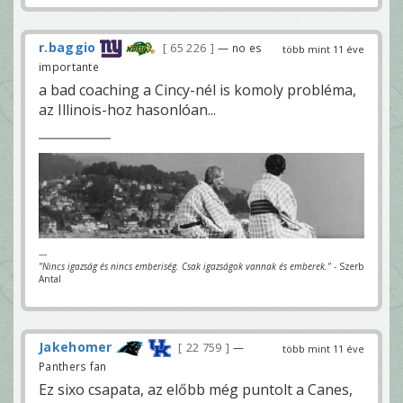
r.baggio
65 226
— no es
több mint 11 éve
importante
a bad coaching a Cincy-nél is komoly probléma,
az Illinois-hoz hasonlóan...
---
"Nincs igazság és nincs emberiség. Csak igazságok vannak és emberek."
- Szerb
Antal
Jakehomer
22 759
—
több mint 11 éve
Panthers fan
Ez sixo csapata, az előbb még puntolt a Canes,