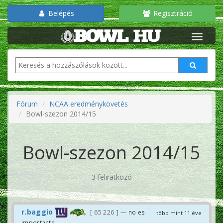
Belépés
Regisztráció
Fórum
NCAA eredménykövetés
Bowl-szezon 2014/15
Bowl-szezon 2014/15
3 feliratkozó
r.baggio
65 226
— no es
több mint 11 éve
importante