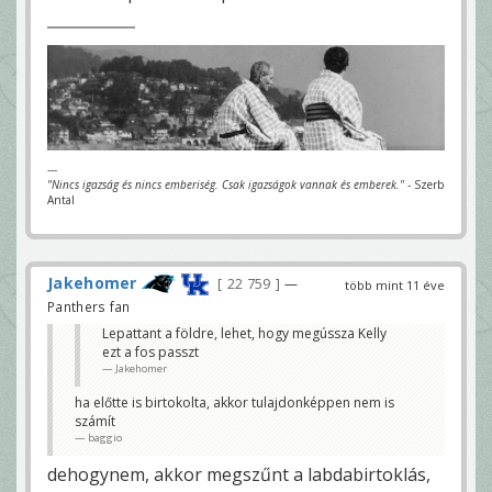
---
"Nincs igazság és nincs emberiség. Csak igazságok vannak és emberek."
- Szerb
Antal
Jakehomer
22 759
—
több mint 11 éve
Panthers fan
Lepattant a földre, lehet, hogy megússza Kelly
ezt a fos passzt
Jakehomer
ha előtte is birtokolta, akkor tulajdonképpen nem is
számít
baggio
dehogynem, akkor megszűnt a labdabirtoklás,