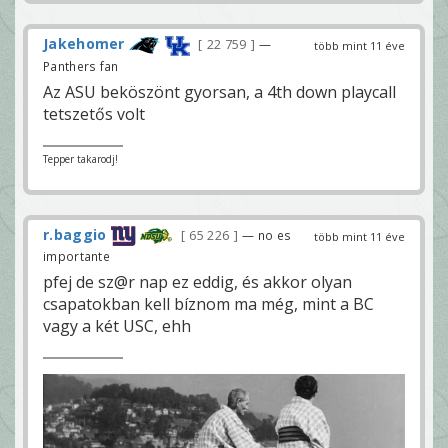
Jakehomer
22 759
—
több mint 11 éve
Panthers fan
Az ASU beköszönt gyorsan, a 4th down playcall
tetszetős volt
Tepper takarodj!
r.baggio
65 226
— no es
több mint 11 éve
importante
pfej de sz@r nap ez eddig, és akkor olyan
csapatokban kell bíznom ma még, mint a BC
vagy a két USC, ehh