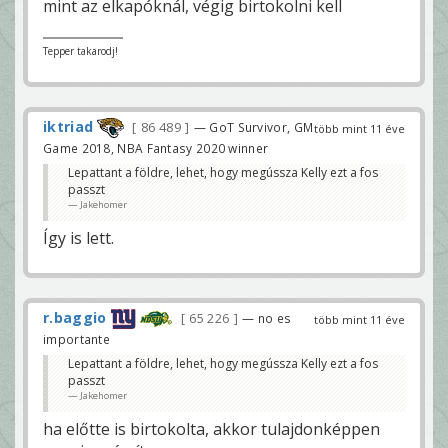
mint az elkapóknál, végig birtokolni kell
Tepper takarodj!
iktriad
86 489
— GoT Survivor, GM
több mint 11 éve
Game 2018, NBA Fantasy 2020 winner
Lepattant a földre, lehet, hogy megússza Kelly ezt a fos
passzt
Jakehomer
Így is lett.
r.baggio
65 226
— no es
több mint 11 éve
importante
Lepattant a földre, lehet, hogy megússza Kelly ezt a fos
passzt
Jakehomer
ha előtte is birtokolta, akkor tulajdonképpen