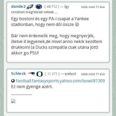
dande2
48 712
— Így
több mint 11 éve
remélem megfelelek nektek.....
Egy bostoni és egy PA-i csapat a Yankee
stadionban, hogy nem dől össze 😛
Bár nem érdemelik meg, hogy megnyerjék,
illetve it legyenek,de mivel anno nekik kezdtem
drukkolni (a Ducks szimpátia csak utána jött)
akkor go PSU!
Schleck
11 271
— ʞɔǝlɥɔS
több mint 11 éve
football.fantasysports.yahoo.com/bowl/81309
Ez nem gyenge azért.