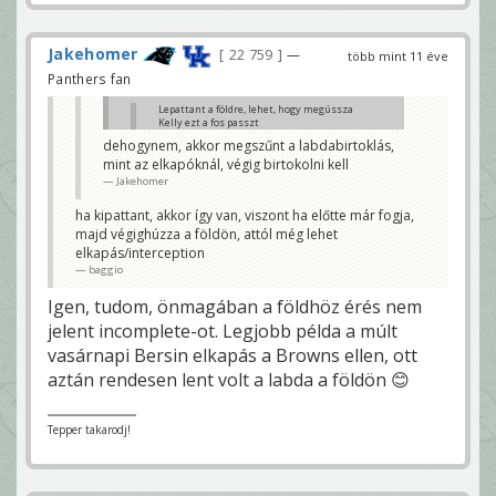
Jakehomer
22 759
—
több mint 11 éve
Panthers fan
Lepattant a földre, lehet, hogy megússza
Kelly ezt a fos passzt
Jakehomer
dehogynem, akkor megszűnt a labdabirtoklás,
mint az elkapóknál, végig birtokolni kell
ha előtte is birtokolta, akkor tulajdonképpen nem is
számít
Jakehomer
baggio
ha kipattant, akkor így van, viszont ha előtte már fogja,
majd végighúzza a földön, attól még lehet
elkapás/interception
baggio
Igen, tudom, önmagában a földhöz érés nem
jelent incomplete-ot. Legjobb példa a múlt
vasárnapi Bersin elkapás a Browns ellen, ott
aztán rendesen lent volt a labda a földön 😊
Tepper takarodj!