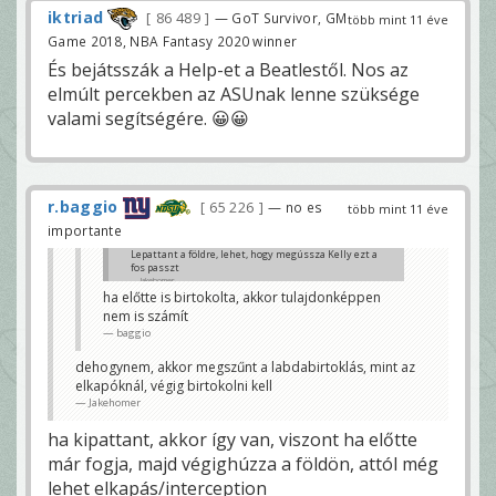
iktriad
86 489
— GoT Survivor, GM
több mint 11 éve
Game 2018, NBA Fantasy 2020 winner
És bejátsszák a Help-et a Beatlestől. Nos az
elmúlt percekben az ASUnak lenne szüksége
valami segítségére. 😀😀
r.baggio
65 226
— no es
több mint 11 éve
importante
Lepattant a földre, lehet, hogy megússza Kelly ezt a
fos passzt
Jakehomer
ha előtte is birtokolta, akkor tulajdonképpen
nem is számít
baggio
dehogynem, akkor megszűnt a labdabirtoklás, mint az
elkapóknál, végig birtokolni kell
Jakehomer
ha kipattant, akkor így van, viszont ha előtte
már fogja, majd végighúzza a földön, attól még
lehet elkapás/interception