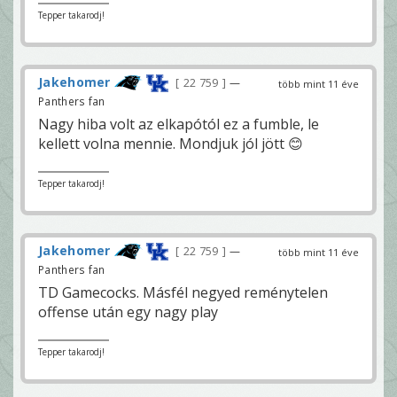
Tepper takarodj!
Jakehomer
22 759
—
több mint 11 éve
Panthers fan
Nagy hiba volt az elkapótól ez a fumble, le
kellett volna mennie. Mondjuk jól jött 😊
Tepper takarodj!
Jakehomer
22 759
—
több mint 11 éve
Panthers fan
TD Gamecocks. Másfél negyed reménytelen
offense után egy nagy play
Tepper takarodj!