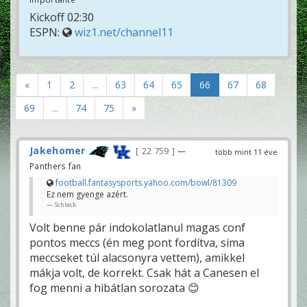
Kickoff 02:30
ESPN:
wiz1.net/channel11
«
1
2
...
63
64
65
66
67
68
69
...
74
75
»
Jakehomer
22 759
—
több mint 11 éve
Panthers fan
football.fantasysports.yahoo.com/bowl/81309
Ez nem gyenge azért.
Schleck
Volt benne pár indokolatlanul magas conf
pontos meccs (én meg pont fordítva, sima
meccseket túl alacsonyra vettem), amikkel
mákja volt, de korrekt. Csak hát a Canesen el
fog menni a hibátlan sorozata 😊