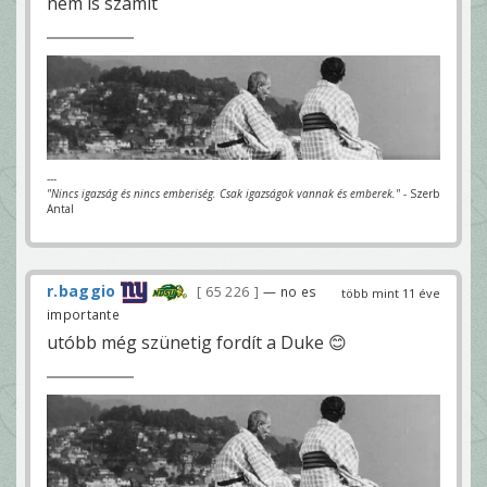
nem is számít
---
"Nincs igazság és nincs emberiség. Csak igazságok vannak és emberek."
- Szerb
Antal
r.baggio
65 226
— no es
több mint 11 éve
importante
utóbb még szünetig fordít a Duke 😊