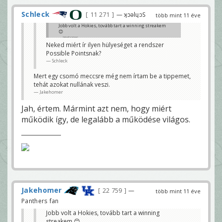
Schleck
11 271
— ʞɔǝlɥɔS
több mint 11 éve
Jobb volt a Hokies, tovább tart a winning streakem
😊
Jakehomer
Neked miért ír ilyen hülyeséget a rendszer
Possible Pointsnak?
Schleck
Mert egy csomó meccsre még nem írtam be a tippemet,
tehát azokat nullának veszi.
Jakehomer
Jah, értem. Mármint azt nem, hogy miért
működik így, de legalább a működése világos.
Jakehomer
22 759
—
több mint 11 éve
Panthers fan
Jobb volt a Hokies, tovább tart a winning
streakem 😊