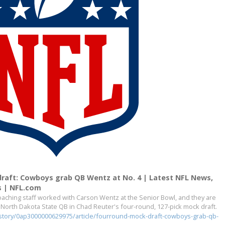
raft: Cowboys grab QB Wentz at No. 4 | Latest NFL News,
s | NFL.com
aching staff worked with Carson Wentz at the Senior Bowl, and they are
e North Dakota State QB in Chad Reuter's four-round, 127-pick mock draft.
tory/0ap3000000629975/article/fourround-mock-draft-cowboys-grab-qb-