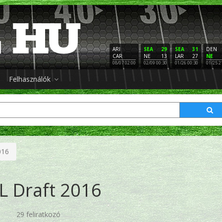
ARI
SEA
29
SEA
31
DEN
CAR
NE
13
LAR
27
NE
08/07 02:00
02/09 00:30
01/26 00:30
01/25 2
Felhasználók
016
L Draft 2016
29 feliratkozó