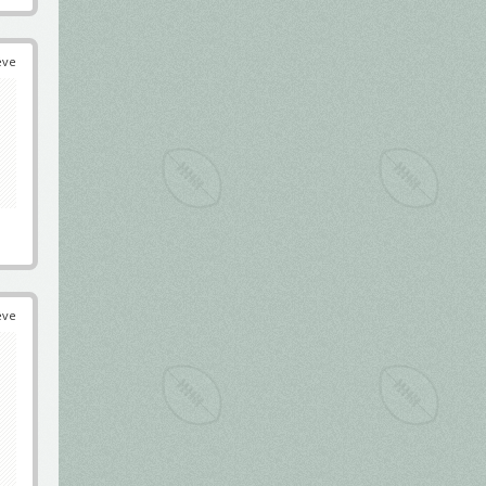
éve
éve