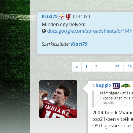
Klaci79
24 118
Minden egy helyen:
docs.google.com/spreadsheets/d/1M
Szerkesztette:
Klaci79
«
1
2
...
25
26
r.baggio
számolgatok itt,és a
1.körös lehet. mi a 
braxa88
2004-ben
6
Miami 
top21-ben vitték 
OSU új csúcsot az 