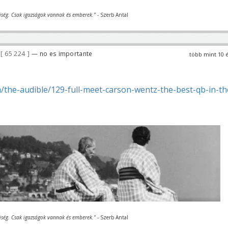
iség. Csak igazságok vannak és emberek."
- Szerb Antal
65 224
— no es importante
több mint 10 
/the-audible/129-full-meet-carson-wentz-the-best-qb-in-th
iség. Csak igazságok vannak és emberek."
- Szerb Antal