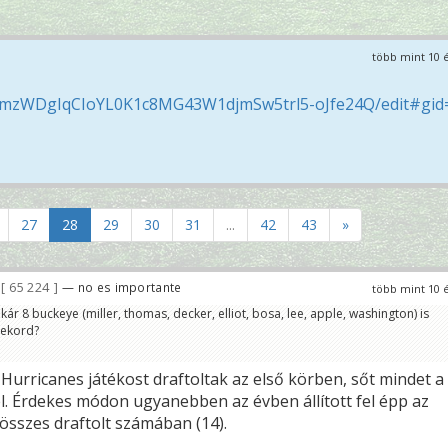
több mint 10 
hmzWDgIqCIoYL0K1c8MG43W1djmSw5trl5-oJfe24Q/edit#gid
27
28
29
30
31
...
42
43
»
65 224
— no es importante
több mint 10 
kár 8 buckeye (miller, thomas, decker, elliot, bosa, lee, apple, washington) is
rekord?
Hurricanes játékost draftoltak az első körben, sőt mindet a
el. Érdekes módon ugyanebben az évben állított fel épp az
összes draftolt számában (14).