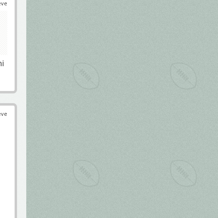
éve
ni
éve