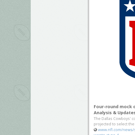
Four-round mock d
Analysis & Update
The Dallas Cowboys' co
projected to select th
www.nfl.com/news/s