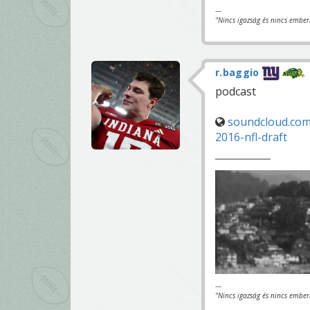
---
"Nincs igazság és nincs ember
r.baggio
podcast
soundcloud.com
2016-nfl-draft
---
"Nincs igazság és nincs ember