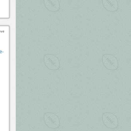
éve
e-