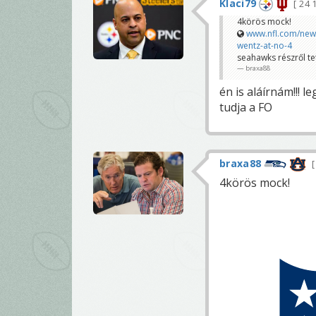
Klaci79
24 
4körös mock!
www.nfl.com/new
wentz-at-no-4
seahawks részről tet
braxa88
én is aláírnám!!! 
tudja a FO
braxa88
4körös mock!