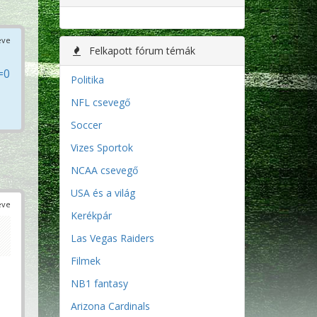
éve
Felkapott fórum témák
=0
Politika
NFL csevegő
Soccer
Vizes Sportok
NCAA csevegő
USA és a világ
éve
Kerékpár
Las Vegas Raiders
Filmek
NB1 fantasy
Arizona Cardinals