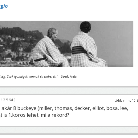
ggio
iség. Csak igazságok vannak és emberek."
- Szerb Antal
12 564
több mint 10 
akár 8 buckeye (miller, thomas, decker, elliot, bosa, lee,
 is 1.körös lehet. mi a rekord?