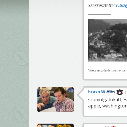
Szerkesztette:
r.ba
---
"Nincs igazság és nincs ember
braxa88
számolgatok itt,és 
apple, washington)