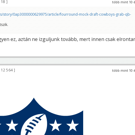
118
több mint 10 
s/story/0ap3000000629975/article/fourround-mock-draft-cowboys-grab-qb-
szik.
legyen ez, aztán ne izguljunk tovább, mert innen csak elronta
12 564
több mint 10 