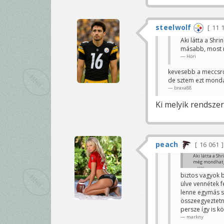
steelwolf
11 
Aki látta a Shr
másabb, most 
Höri
kevesebb a meccsrő
de sztem ezt monda
braxa88
Ki melyik rendszerb
peach
16 061
Aki látta a S
még mondhatj
Höri
biztos vagyok 
ülve vennétek f
lenne egymás s
összeegyeztetn
persze így is k
markny