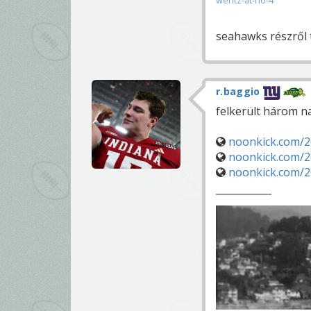
wentz-at-no-4
seahawks részről t
r.baggio
felkerült három n
noonkick.com/2
noonkick.com/2
noonkick.com/2