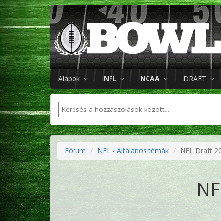
Alapok
NFL
NCAA
DRAFT
Fórum
NFL - Általános témák
NFL Draft 2
NF