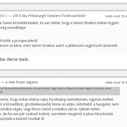
166
— 2013 óta Pittsburgh Steelers fotelszurkoló!
több mint 10 
ine Game közvetítésünket, és van ötlete, hogy a Senior Bowlos miben legyen
még mondhatja!
l több a prospectekről.
nom se kéne, mert senior bowlon azért a játékosok nagyrészét ismeritek.
e illene bele..
— a new hope (again)
több mint 10 
hrine Game közvetítésünket, és van ötlete, hogy a Senior Bowlos miben legyen másabb, most
a!
benne, hogy sokat dobna rajta, ha tényleg személyesen, egymás mellett
el a közvetítést, gördülékenyebb lenne az adás, oldottabb a hangulat, nem
zavába vágás, vagy kínos csend a másikra várva. nyilván nehéz
i, de ha van pár szabad órátok, szerintem megérné a plusz fáradozást.
öszönjük a beleölt munkát 😊