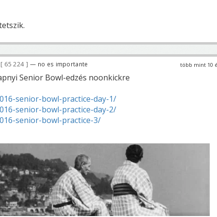
etszik.
65 224
— no es importante
több mint 10 
apnyi Senior Bowl-edzés noonkickre
016-senior-bowl-practice-day-1/
016-senior-bowl-practice-day-2/
016-senior-bowl-practice-3/