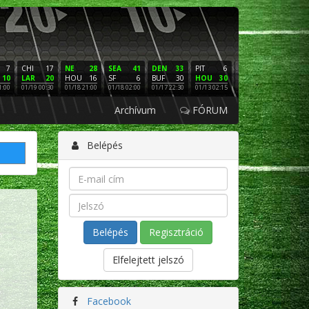
7
CHI
17
NE
28
SEA
41
DEN
33
PIT
6
NE
16
PHI
10
LAR
20
HOU
16
SF
6
BUF
30
HOU
30
LAC
3
SF
1:00
01/19 00:30
01/18 21:00
01/18 02:00
01/17 22:30
01/13 02:15
01/12 02:00
01/11 22:
Archívum
FÓRUM
Belépés
Regisztráció
Elfelejtett jelszó
Facebook