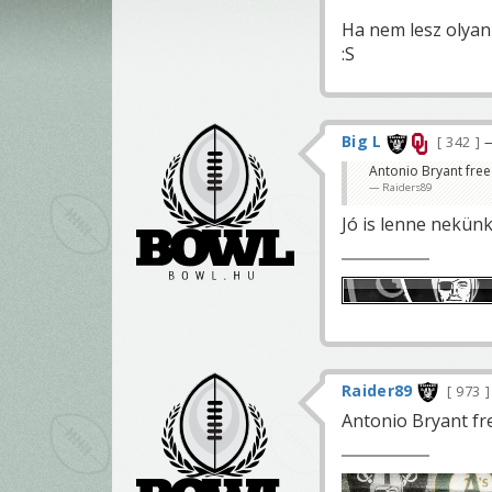
Ha nem lesz olyan
:S
Big L
342
—
Antonio Bryant free
Raiders89
Jó is lenne nekünk 
Raider89
973
Antonio Bryant fr