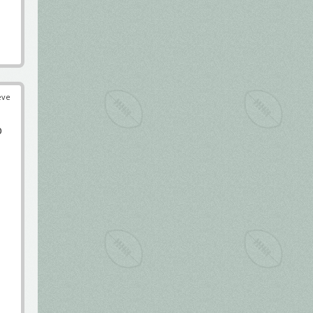
éve
b