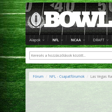
Alapok
NFL
NCAA
DRAFT
Fórum
NFL - Csapatfórumok
Las Vegas Ra