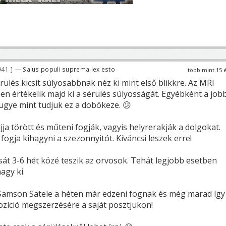
941
— Salus populi suprema lex esto
több mint 15 
ülés kicsit súlyosabbnak néz ki mint első blikkre. Az MRI
en értékelik majd ki a sérülés súlyosságát. Egyébként a job
 ugye mint tudjuk ez a dobókeze. 😕
ja törött és műteni fogják, vagyis helyrerakják a dolgokat.
fogja kihagyni a szezonnyitót. Kíváncsi leszek erre!
sát 3-6 hét közé teszik az orvosok. Tehát legjobb esetben
agy ki.
Samson Satele a héten már edzeni fognak és még marad így
ozíció megszerzésére a saját posztjukon!