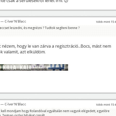
te csak a sérülésekről lehet írni. 😕
— C-lver'N'Blacc
több mint 15 
ccset leszedni, és megnézni ? Tudtok segíteni benne ?
t nézem, hogy le van zárva a regisztráció...Bocs, mást nem
ok valamit, azt elküldöm.
— C-lver'N'Blacc
több mint 15 
t kell mondjam hogy Rolandóval egyáltalán nem vagyok elégedett, egyelőre
e. Tegnap ordas hibákat csinált.