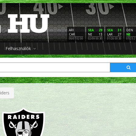
ARI
SEA
29
SEA
31
DEN
CAR
NE
13
LAR
27
NE
08/07 02:00
02/09 00:30
01/26 00:30
01/25 2
Felhasználók
iders