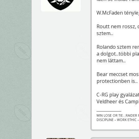
W.McFaden tényleg 
Routt nem rossz, d
sztem...
Rolando sztem ren
a dolgot...többi p
nem láttam...
Bear meccset most
protectionben is...
C-RG play gyaláza
Veldheer és Campbe
WIN LOSE OR TIE...RAIDER FA
DISCIPLINE – WORK ETHIC 