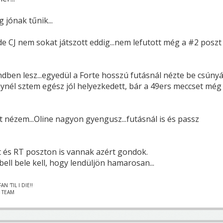
jónak tűnik...
e CJ nem sokat játszott eddig...nem lefutott még a #2 poszt
dben lesz...egyedül a Forte hosszú futásnál nézte be csúny
laynél sztem egész jól helyezkedett, bár a 49ers meccset még
 nézem...Oline nagyon gyengusz...futásnál is és passz
t és RT poszton is vannak azért gondok.
ll bele kell, hogy lendüljön hamarosan...
N 'TIL I DIE!!
– TEAM