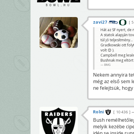
zavi27
5
Hát az SF nyert, de
A statok alapján to
túl jó teljesítmény...
Gradkowski ott foly
volt 😊 ).
Campbell meg lesérü
Bushnak meg eltört 
BMG
Nekem annyira tet
még az első sem l
ne felejtsük, hog
Rolni
10 436
—
Bush remélhetőleg
melyik kezébe cipe
idén se inside runn