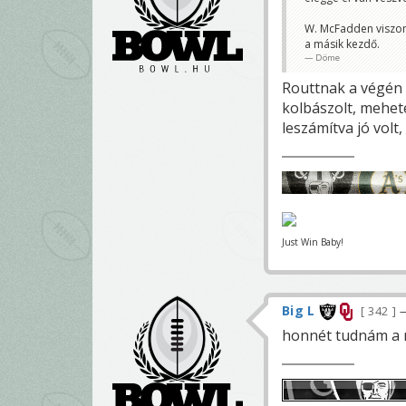
W. McFadden viszont
a másik kezdő.
Döme
Routtnak a végén v
kolbászolt, mehete
leszámítva jó volt, 
Just Win Baby!
Big L
342
—
honnét tudnám a m