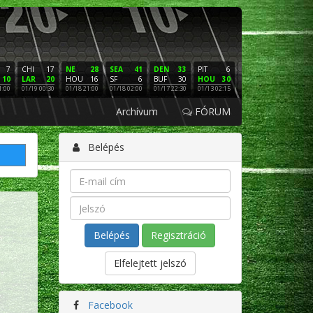
7
CHI
17
NE
28
SEA
41
DEN
33
PIT
6
NE
16
PHI
10
LAR
20
HOU
16
SF
6
BUF
30
HOU
30
LAC
3
SF
1:00
01/19 00:30
01/18 21:00
01/18 02:00
01/17 22:30
01/13 02:15
01/12 02:00
01/11 22:
Archívum
FÓRUM
Belépés
Regisztráció
Elfelejtett jelszó
Facebook