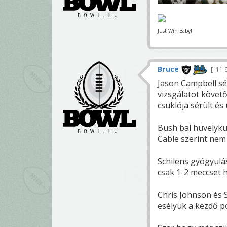
Just Win Baby!
Bruce
11 
Jason Campbell sér
vizsgálatot követő
csuklója sérült és
Bush bal hüvelykuj
Cable szerint nem 
Schilens gyógyulá
csak 1-2 meccset h
Chris Johnson és 
esélyük a kezdő p