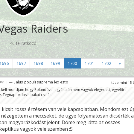
Vegas Raiders
40 feliratkozó
1696
1697
1698
1699
1700
1701
1702
»
941
— Salus populi suprema lex esto
több mint 15 
t kell mondjam hogy Rolandóval egyáltalán nem vagyok elégedett, egyelőre
e. Tegnap ordas hibákat csinált.
s kicsit rossz érzésem van vele kapcsolatban. Mondom ezt ú
nézegettem a meccseket, de ugye folyamatosan dicsérték a
ában magyarázkodást jelent. Döme meg látta az összes
zkeptikus vagyok vele szemben :S