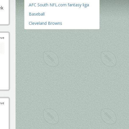
AFC South NFL.com fantasy liga
ek
Baseball
Cleveland Browns
éve
éve