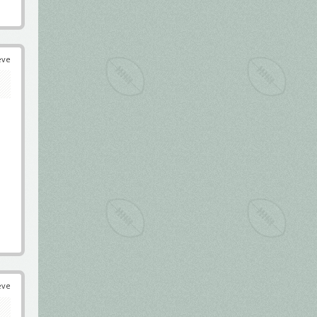
éve
éve