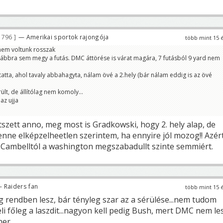
 796
— Amerikai sportok rajongója
több mint 15 
 nem voltunk rosszak
vábbra sem megy a futás. DMC áttörése is várat magára, 7 futásból 9 yard nem
tatta, ahol tavaly abbahagyta, nálam övé a 2.hely (bár nálam eddig is az övé
lt, de állítólag nem komoly...
az ujja
szett anno, meg most is Gradkowski, hogy 2. hely alap, de
enne elképzelheetlen szerintem, ha ennyire jól mozog!! Azér
y Cambelltól a washington megszabadullt szinte semmiért.
 Raiders fan
több mint 15 
 rendben lesz, bár tényleg szar az a sérülése...nem tudom
li főleg a laszdit...nagyon kell pedig Bush, mert DMC nem le
er...