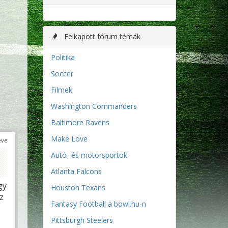
Felkapott fórum témák
Politika
Soccer
Filmek
Washington Commanders
Baltimore Ravens
Make Love
éve
Autó- és motorsportok
Atlanta Falcons
gy
Houston Texans
z
Fantasy Football a bowl.hu-n
Pittsburgh Steelers