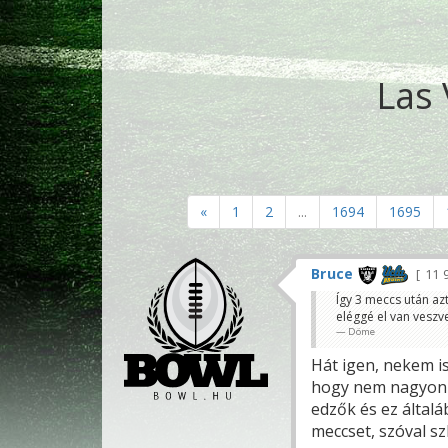
Las 
«
1
2
...
1694
1695
Bruce
11 
Így 3 meccs után az
eléggé el van veszv
Döme
Hát igen, nekem i
hogy nem nagyon 
edzők és ez által
meccset, szóval s