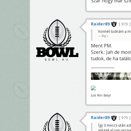
Szar hogy már szin
Raider89
973
honnét tudnám a me
Big L
Ment PM.
Szerk.: Jah de mos
tudok, de ha talál
Just Win Baby!
Raider89
973
Így 3 meccs után az
eléggé el van veszv