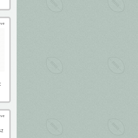
éve
t
éve
sz