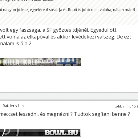
 nagyon jó lesz, egyelőre ő steal. Ja és Routt is jobb mint valaha, nálam már ő
olt egy faszsága, a SF győztes tdjénél. Egyedül ott
tt volna az elkapóval és akkor levédekezi valszeg. De ezt
nálam is ő a 2..
 Raiders fan
több mint 15 
eccset leszedni, és megnézni ? Tudtok segíteni benne ?