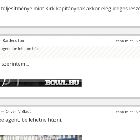
 teljesítménye mint Kirk kapitánynak akkor elég ideges lesz
 Raiders fan
több mint 15 
 agent, be lehetne húzni.
szerintem ...
— C-lver'N'Blacc
több mint 15 
ee agent, be lehetne húzni.