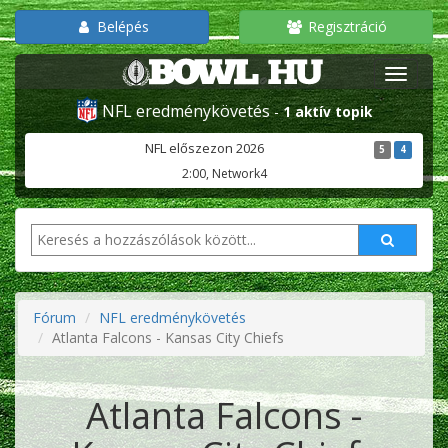
Belépés
Regisztráció
NFL eredménykövetés
-
1 aktív topik
NFL előszezon 2026
5
4
2:00, Network4
Fórum
NFL eredménykövetés
Atlanta Falcons - Kansas City Chiefs
Atlanta Falcons -