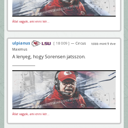
Állat vagyok, ami enni kér...
ulpianus
18 009
— Circus
több mint 9 éve
Maximus
A lenyeg, hogy Sorensen jatsszon.
Állat vagyok, ami enni kér...