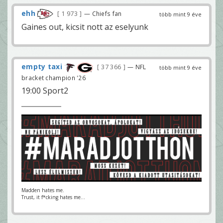
ehh
1 973
— Chiefs fan
több mint 9 éve
Gaines out, kicsit nott az eselyunk
empty taxi
37 366
— NFL
több mint 9 éve
bracket champion '26
19:00 Sport2
Madden hates me.
Trust, it f*cking hates me...