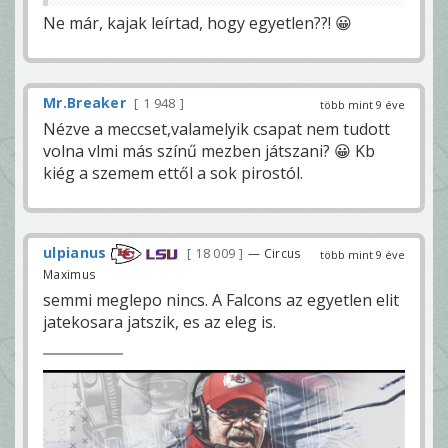
Ne már, kajak leírtad, hogy egyetlen??! 😀
Mr.Breaker
1 948
több mint 9 éve
Nézve a meccset,valamelyik csapat nem tudott
volna vlmi más színű mezben játszani? 😀 Kb
kiég a szemem ettől a sok pirostól.
ulpianus
18 009
— Circus
több mint 9 éve
Maximus
semmi meglepo nincs. A Falcons az egyetlen elit
jatekosara jatszik, es az eleg is.