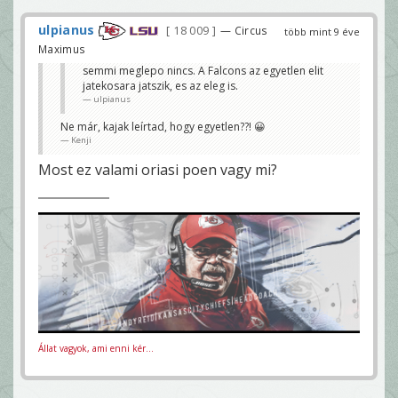
ulpianus
18 009
— Circus
több mint 9 éve
Maximus
semmi meglepo nincs. A Falcons az egyetlen elit
jatekosara jatszik, es az eleg is.
ulpianus
Ne már, kajak leírtad, hogy egyetlen??! 😀
Kenji
Most ez valami oriasi poen vagy mi?
Állat vagyok, ami enni kér...