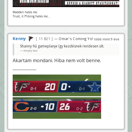
Madden hates me.
Trust, it f*cking hates me...
Kenny
11 821
— Omar's Coming Yo!
több mint 9 éve
Shanny fiú gameplanje így kezdésnek rendesen ült.
empty taxi
Akartam mondani. Hiba nem volt benne.