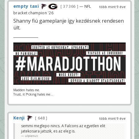
empty taxi
37 366
— NFL
több mint 9 éve
bracket champion '26
Shanny fiú gameplanje így kezdésnek rendesen
ült.
Madden hates me.
Trust, it f*cking hates me...
Kenji
648
több mint 9 éve
semmi meglepo nincs. A Falcons az egyetlen elit
jatekosara jatszik, es az eleg is.
ulpianus