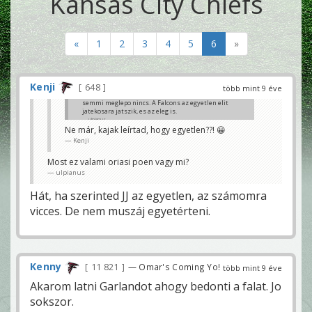
Kansas City Chiefs
«
1
2
3
4
5
6
»
Kenji
648
több mint 9 éve
semmi meglepo nincs. A Falcons az egyetlen elit
jatekosara jatszik, es az eleg is.
ulpianus
Ne már, kajak leírtad, hogy egyetlen??! 😀
Kenji
Most ez valami oriasi poen vagy mi?
ulpianus
Hát, ha szerinted JJ az egyetlen, az számomra
vicces. De nem muszáj egyetérteni.
Kenny
11 821
— Omar's Coming Yo!
több mint 9 éve
Akarom latni Garlandot ahogy bedonti a falat. Jo
sokszor.