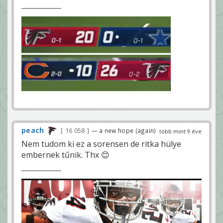
peach
16 058
— a new hope (again)
több mint 9 éve
Nem tudom ki ez a sorensen de ritka hülye
embernek tűnik. Thx 😊