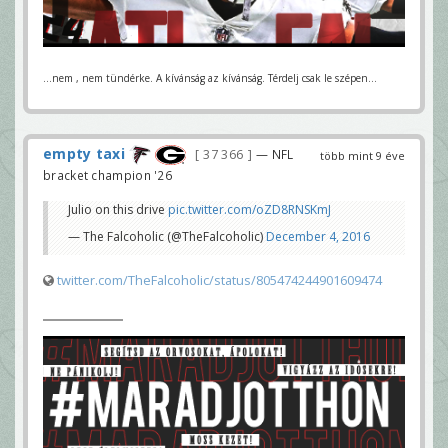
...nem , nem tündérke. A kívánság az kívánság. Térdelj csak le szépen...
empty taxi
37 366
— NFL
több mint 9 éve
bracket champion '26
Julio on this drive
pic.twitter.com/oZD8RNSKmJ
— The Falcoholic (@TheFalcoholic)
December 4, 2016
twitter.com/TheFalcoholic/status/805474244901609474