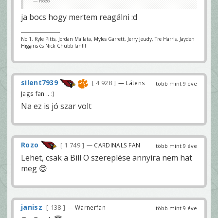
Rozo
ja bocs hogy mertem reagálni :d
No 1. Kyle Pitts, Jordan Mailata, Myles Garrett, Jerry Jeudy, Tre Harris, Jayden
Higgins és Nick Chubb fan!!!
silent7939
4 928
— Látens
több mint 9 éve
Jags fan... :)
Na ez is jó szar volt
Rozo
1 749
— CARDINALS FAN
több mint 9 éve
Lehet, csak a Bill O szereplése annyira nem hat
meg 😊
janisz
138
— Warnerfan
több mint 9 éve