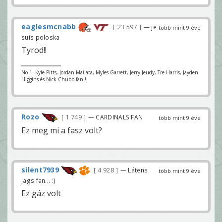
eaglesmcnabb
23 597
— je
több mint 9 éve
suis poloska
Tyrod!!
No 1. Kyle Pitts, Jordan Mailata, Myles Garrett, Jerry Jeudy, Tre Harris, Jayden
Higgins és Nick Chubb fan!!!
Rozo
1 749
— CARDINALS FAN
több mint 9 éve
Ez meg mi a fasz volt?
silent7939
4 928
— Látens
több mint 9 éve
Jags fan... :)
Ez gáz volt