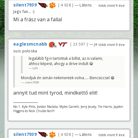
silent7939
4 928
— Látens
több mint 9 éve
Jags fan... :)
Mi a frász van a fallal
eaglesmcnabb
23 597
— je
több mint 9 éve
suis poloska
legalább fg-n tartottuk a billst, az is valami,
ahhoz képest, ahogy a drive indult 😀
Löfli
Mondjuk én simán nekimentek volna..... Bencsiccsel 😁
silent7939
annyit tud mint tyrod, mindkettő elit!
No 1. Kyle Pitts, Jordan Mailata, Myles Garrett, Jerry Jeudy, Tre Harris, Jayden
Higgins és Nick Chubb fan!!!
silent7939
4 928
— Látens
több mint 9 éve