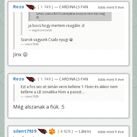
Rozo
1 749
— CARDINALS FAN
több mint 9 éve
Lehet, csak a Bill O szereplése annyira nem hat meg
😊
Rozo
ja bocs hogy mertem reagálni :d
eaglesmcnabb
Szarok vagyunk Csabi nyugi 😀
silent7939
Jinx 😛
Rozo
1 749
— CARDINALS FAN
több mint 9 éve
Ezt a fos sec-et simán verni kellene 1-1ben és akkor nem
kellene a LB zonakba hívni a passzt....
silent7939
Még alszanak a fiúk. :S
silent7939
4 928
— Látens
több mint 9 éve