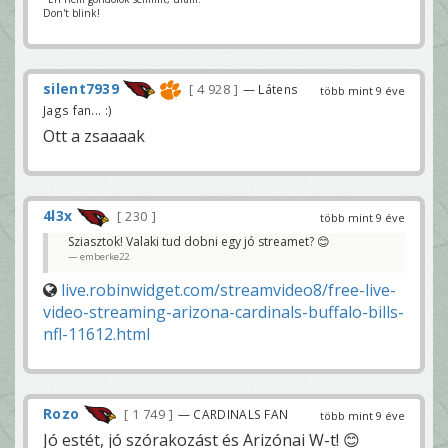
Don't blink!
silent7939
4 928
— Látens
több mint 9 éve
Jags fan... :)
Ott a zsaaaak
4l3x
230
több mint 9 éve
Sziasztok! Valaki tud dobni egy jó streamet? 😊
emberke22
live.robinwidget.com/streamvideo8/free-live-
video-streaming-arizona-cardinals-buffalo-bills-
nfl-11612.html
Rozo
1 749
— CARDINALS FAN
több mint 9 éve
Jó estét, jó szórakozást és Arizónai W-t! 😊