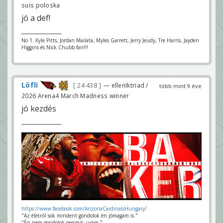
suis poloska
jó a def!
No 1. Kyle Pitts, Jordan Mailata, Myles Garrett, Jerry Jeudy, Tre Harris, Jayden
Higgins és Nick Chubb fan!!!
Löfli
24 438
— ellenIktriad /
több mint 9 éve
2026 Arena4 March Madness winner
jó kezdés
https://www.facebook.com/ArizonaCardinalsHungary/
"Az életről sok mindent gondolok én jómagam is."
"Én nem gondolok semmit, uram."