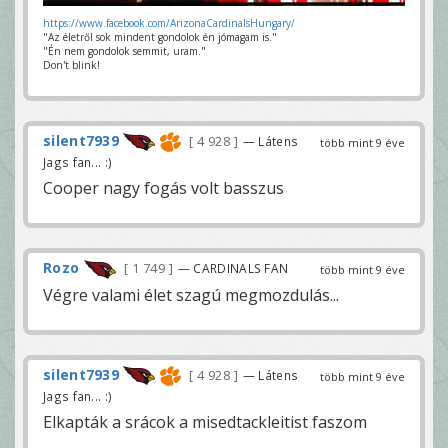
https://www.facebook.com/ArizonaCardinalsHungary/
"Az életről sok mindent gondolok én jómagam is."
"Én nem gondolok semmit, uram."
Don't blink!
silent7939
4 928
— Látens
több mint 9 éve
Jags fan... :)
Cooper nagy fogás volt basszus
Rozo
1 749
— CARDINALS FAN
több mint 9 éve
Végre valami élet szagú megmozdulás...
silent7939
4 928
— Látens
több mint 9 éve
Jags fan... :)
Elkapták a srácok a misedtackleitist faszom