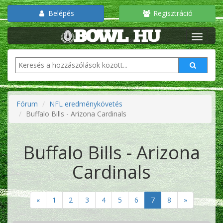
Belépés
Regisztráció
Fórum
NFL eredménykövetés
Buffalo Bills - Arizona Cardinals
Buffalo Bills - Arizona
Cardinals
«
1
2
3
4
5
6
7
8
»