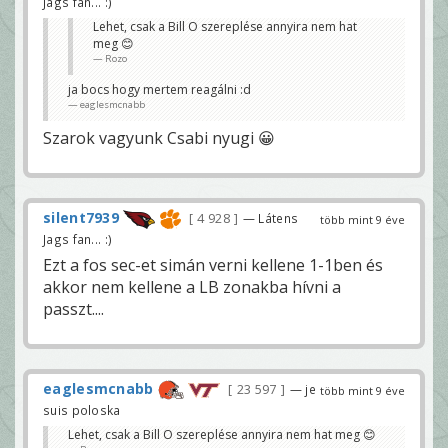
Jags fan... :)
Lehet, csak a Bill O szereplése annyira nem hat
meg 😊
Rozo
ja bocs hogy mertem reagálni :d
eaglesmcnabb
Szarok vagyunk Csabi nyugi 😀
silent7939
4 928
— Látens
több mint 9 éve
Jags fan... :)
Ezt a fos sec-et simán verni kellene 1-1ben és
akkor nem kellene a LB zonakba hívni a
passzt....
eaglesmcnabb
23 597
— je
több mint 9 éve
suis poloska
Lehet, csak a Bill O szereplése annyira nem hat meg 😊