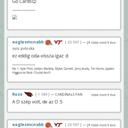
Go Cards😇
eaglesmcnabb
23 597
— je
több mint 9 éve
suis poloska
ez eddig oda-vissza igaz :d
No 1. Kyle Pitts, Jordan Mailata, Myles Garrett, Jerry Jeudy, Tre Harris, Jayden
Higgins és Nick Chubb fan!!!
Rozo
1 749
— CARDINALS FAN
több mint 9 éve
A D szép volt, de az O :S
eaglesmcnabb
23 597
— je
több mint 9 éve