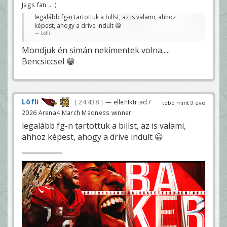
Jags fan... :)
legalább fg-n tartottuk a billst, az is valami, ahhoz
képest, ahogy a drive indult 😀
Löfli
Mondjuk én simán nekimentek volna.....
Bencsiccsel 😁
Löfli
24 438
— ellenIktriad /
több mint 9 éve
2026 Arena4 March Madness winner
legalább fg-n tartottuk a billst, az is valami,
ahhoz képest, ahogy a drive indult 😀