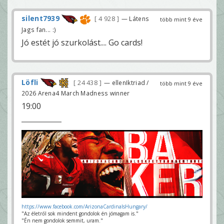
silent7939
4 928
— Látens
több mint 9 éve
Jags fan... :)
Jó estét jó szurkolást.... Go cards!
Löfli
24 438
— ellenIktriad /
több mint 9 éve
2026 Arena4 March Madness winner
19:00
https://www.facebook.com/ArizonaCardinalsHungary/
"Az életről sok mindent gondolok én jómagam is."
"Én nem gondolok semmit, uram."