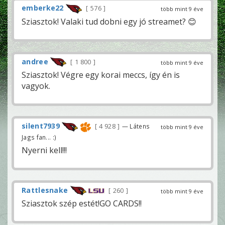
emberke22
576
több mint 9 éve
Sziasztok! Valaki tud dobni egy jó streamet? 😊
andree
1 800
több mint 9 éve
Sziasztok! Végre egy korai meccs, így én is
vagyok.
silent7939
4 928
— Látens
több mint 9 éve
Jags fan... :)
Nyerni kell!!!
Rattlesnake
260
több mint 9 éve
Sziasztok szép estét!GO CARDS!!