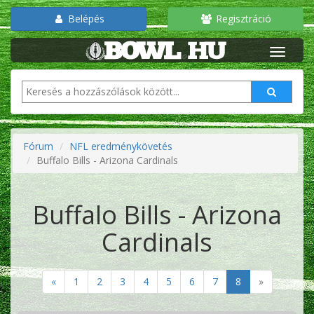
Belépés
Regisztráció
Fórum
NFL eredménykövetés
Buffalo Bills - Arizona Cardinals
Buffalo Bills - Arizona
Cardinals
«
1
2
3
4
5
6
7
8
»