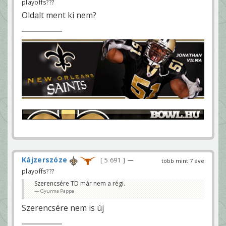
playoffs???
Oldalt ment ki nem?
Kájzerszóze
5 691
—
több mint 7 éve
playoffs???
Szerencsére TD már nem a régi.
Gyurma Pappa
Szerencsére nem is új