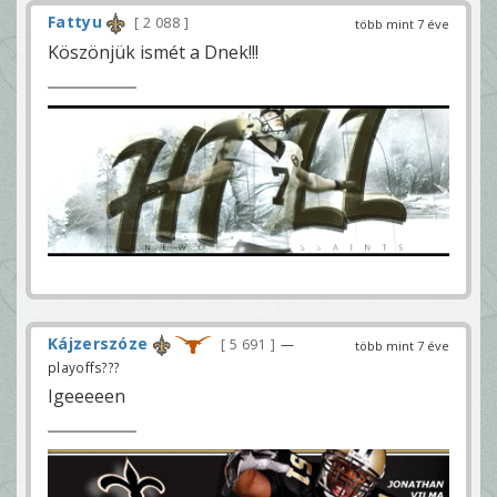
Fattyu
2 088
több mint 7 éve
Köszönjük ismét a Dnek!!!
Kájzerszóze
5 691
—
több mint 7 éve
playoffs???
Igeeeeen