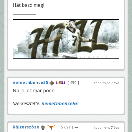
Hát bazd meg!
nemethbence55
459
több mint 7 éve
Na jó, ez már poén
Szerkesztette:
nemethbence55
Kájzerszóze
5 691
—
több mint 7 éve