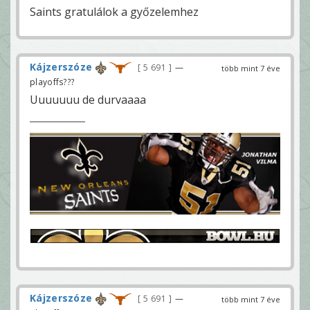
Saints gratulálok a győzelemhez
Kájzerszóze
5 691
—
több mint 7 éve
playoffs???
Uuuuuuu de durvaaaa
Kájzerszóze
5 691
—
több mint 7 éve