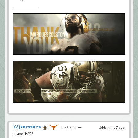
Kájzerszóze
5 691
—
több mint 7 éve
playoffs???