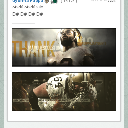
Gyurma Pappa
16 175
—
több mint 7 éve
zászló zászló szív
D# D# D# D#