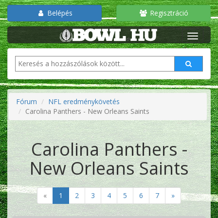
Belépés
Regisztráció
Fórum
NFL eredménykövetés
Carolina Panthers - New Orleans Saints
Carolina Panthers -
New Orleans Saints
«
1
2
3
4
5
6
7
»