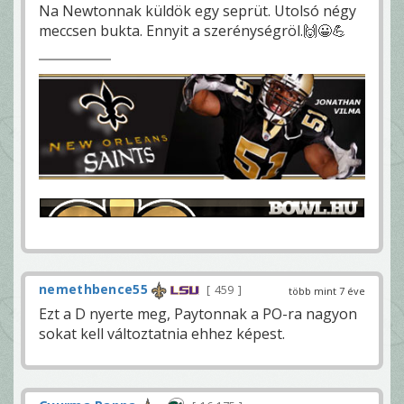
Na Newtonnak küldök egy seprüt. Utolsó négy
meccsen bukta. Ennyit a szerénységröl.🙌😀💪
nemethbence55
459
több mint 7 éve
Ezt a D nyerte meg, Paytonnak a PO-ra nagyon
sokat kell változtatnia ehhez képest.