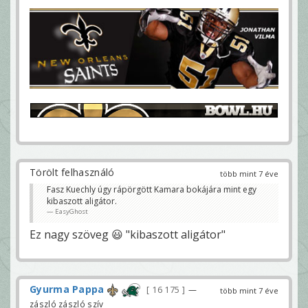
Törölt felhasználó
több mint 7 éve
Fasz Kuechly úgy rápörgött Kamara bokájára mint egy
kibaszott aligátor.
EasyGhost
Ez nagy szöveg 😃 "kibaszott aligátor"
Gyurma Pappa
16 175
—
több mint 7 éve
zászló zászló szív