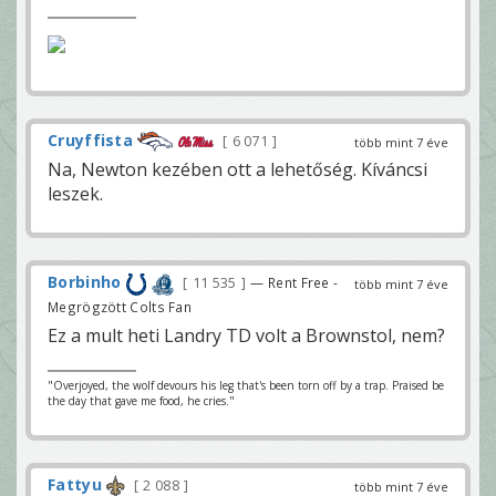
Cruyffista
6 071
több mint 7 éve
Na, Newton kezében ott a lehetőség. Kíváncsi
leszek.
Borbinho
11 535
— Rent Free -
több mint 7 éve
Megrögzött Colts Fan
Ez a mult heti Landry TD volt a Brownstol, nem?
"Overjoyed, the wolf devours his leg that's been torn off by a trap. Praised be
the day that gave me food, he cries."
Fattyu
2 088
több mint 7 éve