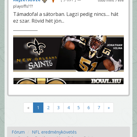
több mint 7 éve
playoffs???
Támadofal a sátorban. Lagzi pedig nincs.... hát
ez szar. Rövid hét jön...
«
1
2
3
4
5
6
7
»
Fórum
NFL eredménykövetés