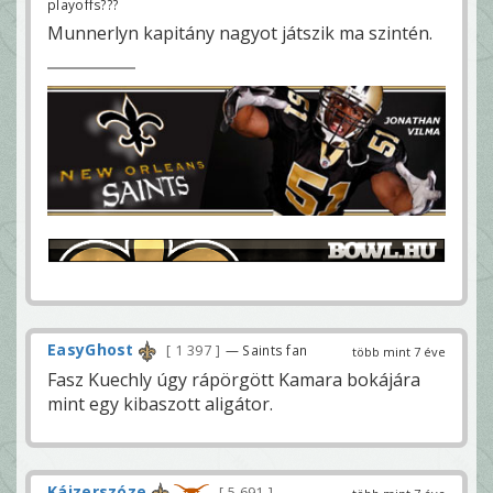
playoffs???
Munnerlyn kapitány nagyot játszik ma szintén.
EasyGhost
1 397
— Saints fan
több mint 7 éve
Fasz Kuechly úgy rápörgött Kamara bokájára
mint egy kibaszott aligátor.
Kájzerszóze
5 691
—