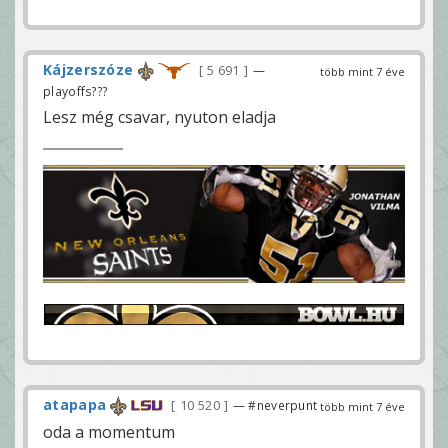
Kájzerszóze
5 691
—
több mint 7 éve
playoffs???
Lesz még csavar, nyuton eladja
atapapa
10 520
— #neverpunt
több mint 7 éve
oda a momentum