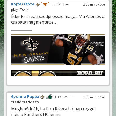
Kájzerszóze
5 691
—
több mint 7 éve
playoffs???
Éder Krisztián szedje össze magát. Ma Allen és a
csapata megmentette....
Gyurma Pappa
16 175
—
több mint 7 éve
zászló zászló szív
Meglepődnék, ha Ron Rivera holnap reggel
még a Panthers HC lenne.