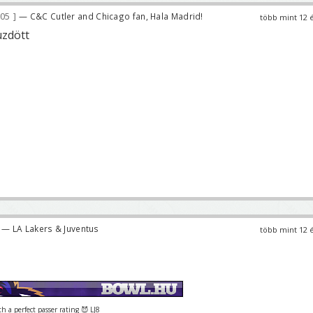
405
— C&C Cutler and Chicago fan, Hala Madrid!
több mint 12 
üzdött
— LA Lakers & Juventus
több mint 12 
 a perfect passer rating 😈 LJ8