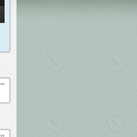
éve
éve