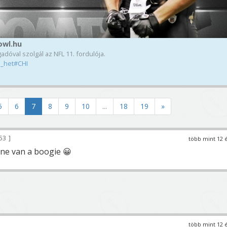
owl.hu
dóval szolgál az NFL 11. fordulója.
1_het#CHI
5
6
7
8
9
10
...
18
19
»
53
több mint 12 
ne van a boogie 😀
több mint 12 