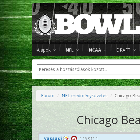
Alapok
NFL
NCAA
DRAFT
Fórum
NFL eredménykövetés
Chicago Bea
Chicago Bea
vassadi
15 911