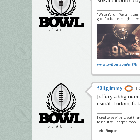
Sokat eldöntő pla
"We can't run. We can't pass.
good football team right now.
www.twitter.com/m87k
füligjimmy
6
Jeffery addig nem 
csinál. Tudom, fiat
I used to be with it, but th
to me. It will happen to you.
- Abe Simpson