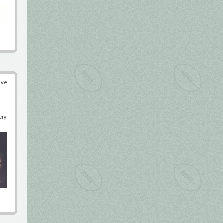
éve
ery