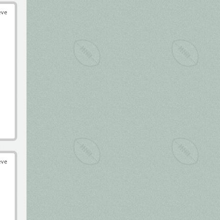
éve
éve