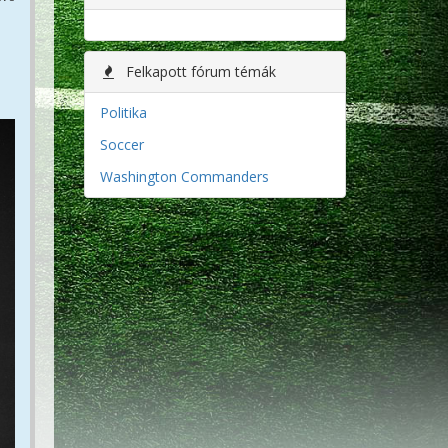
Felkapott fórum témák
Politika
Soccer
Washington Commanders