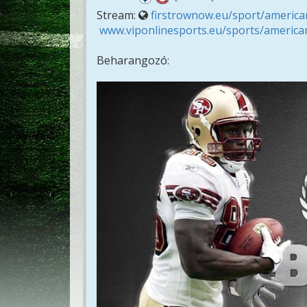
Stream:
firstrownow.eu/sport/american
www.viponlinesports.eu/sports/american
Beharangozó: