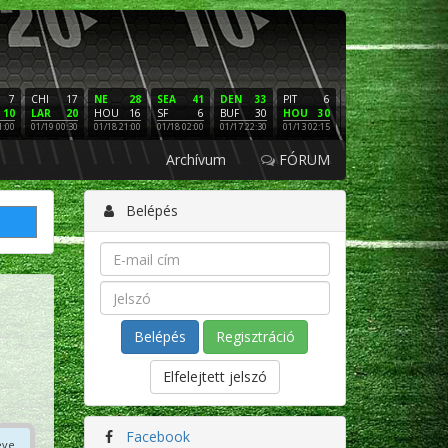
7
CHI
17
NE
28
SEA
41
DEN
33
PIT
6
NE
16
PHI
10
LAR
20
HOU
16
SF
6
BUF
30
HOU
30
LAC
3
SF
1:00
01/19 00:30
01/18 21:00
01/18 02:00
01/17 22:30
01/13 02:15
01/12 02:00
01/11 22:
Archívum
FÓRUM
Belépés
Regisztráció
Elfelejtett jelszó
Facebook
éve