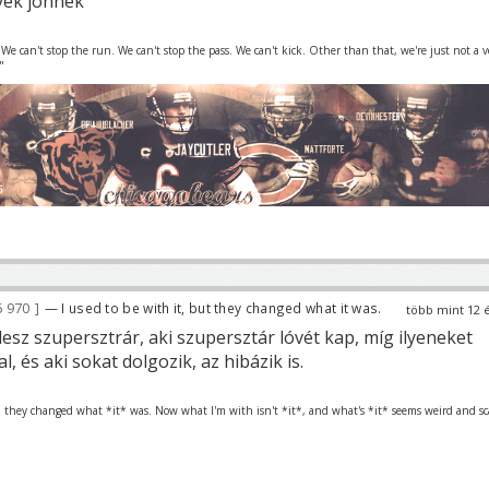
yek jönnek
 We can't stop the run. We can't stop the pass. We can't kick. Other than that, we're just not a v
"
 970
— I used to be with it, but they changed what it was.
több mint 12 
lesz szupersztrár, aki szupersztár lóvét kap, míg ilyeneket
al, és aki sokat dolgozik, az hibázik is.
en they changed what *it* was. Now what I'm with isn't *it*, and what's *it* seems weird and sc