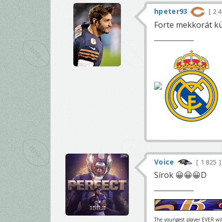
hpeter93
2 
Forte mekkorát k
Voice
1 825
Sírok 😀😀😀D
The youngest player EVER with