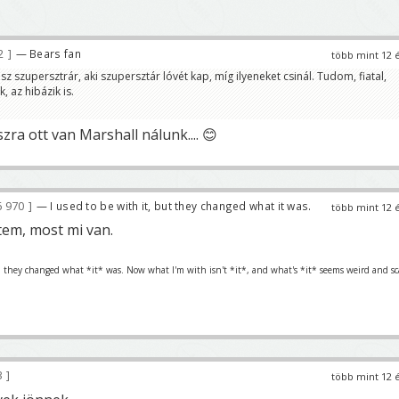
22
— Bears fan
több mint 12 
sz szupersztrár, aki szupersztár lóvét kap, míg ilyeneket csinál. Tudom, fiatal,
, az hibázik is.
zra ott van Marshall nálunk.... 😊
 970
— I used to be with it, but they changed what it was.
több mint 12 
tem, most mi van.
en they changed what *it* was. Now what I'm with isn't *it*, and what's *it* seems weird and sc
3
több mint 12 