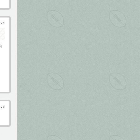
éve
k
éve