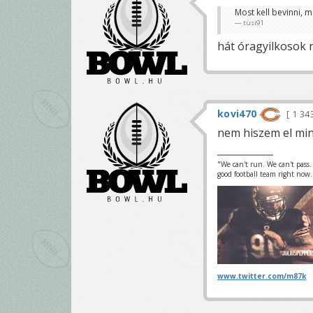
Most kell bevinni, m
tüsi91
hát óragyilkosok 
kovi470
1 34
nem hiszem el mi
"We can't run. We can't pass.
good football team right now.
www.twitter.com/m87k