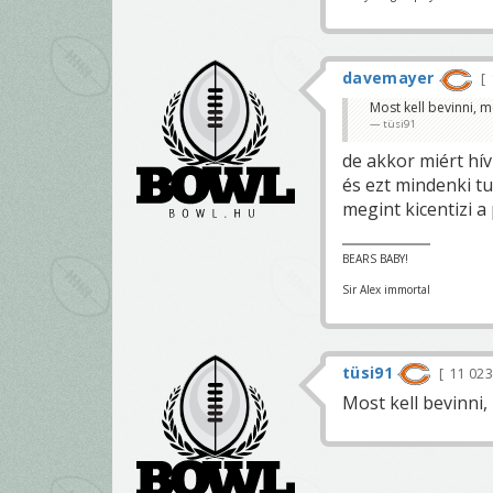
davemayer
Most kell bevinni, m
tüsi91
de akkor miért hí
és ezt mindenki tud
megint kicentizi a 
BEARS BABY!
Sir Alex immortal
tüsi91
11 02
Most kell bevinni,