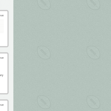
éve
éve
ary
éve