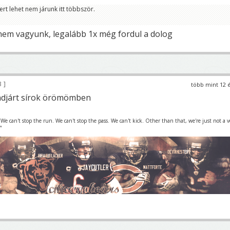
ert lehet nem járunk itt többször.
nem vagyunk, legalább 1x még fordul a dolog
3
több mint 12 
ndjárt sírok örömömben
 We can't stop the run. We can't stop the pass. We can't kick. Other than that, we're just not a v
"