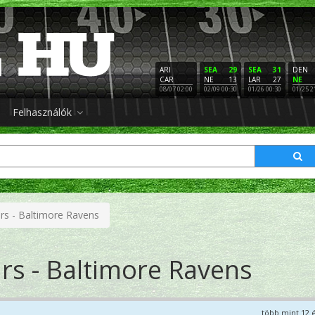
ARI
SEA
29
SEA
31
DEN
CAR
NE
13
LAR
27
NE
08/07 02:00
02/09 00:30
01/26 00:30
01/25 2
Felhasználók
rs - Baltimore Ravens
rs - Baltimore Ravens
több mint 12 