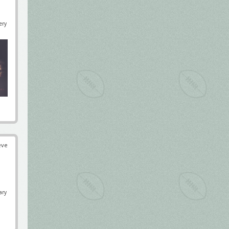
ery
éve
ary