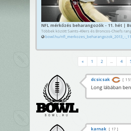
NFL mérkőzés beharangozók - 11. hét | B
Többek között Saints-49ers és Broncos-Chiefs ranga
bowl.hu/nfl_merkozes_beharangozok_2013_-_1
«
1
2
...
4
dcsicsak
1 5
Long lábában ben
karnak
17