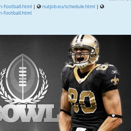
-football.html
|
nutjob.eu/schedule.html
|
-football.html