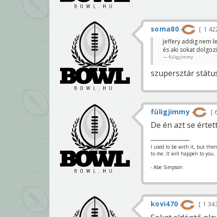
soma80
1 4
Jeffery addig nem le
és aki sokat dolgozik
füligjimmy
szupersztár státus
füligjimmy
6
De én azt se értet
I used to be with it, but th
to me. It will happen to you.
- Abe Simpson
kovi470
1 34