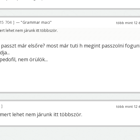
15 704
— "Grammar maci"
több mint 12 
ert lehet nem járunk itt többször.
v passzt már elsőre? most már tuti h megint passzolni fogun
ja...
pedofil, nem örülök...
3
több mint 12 
 mert lehet nem járunk itt többször.