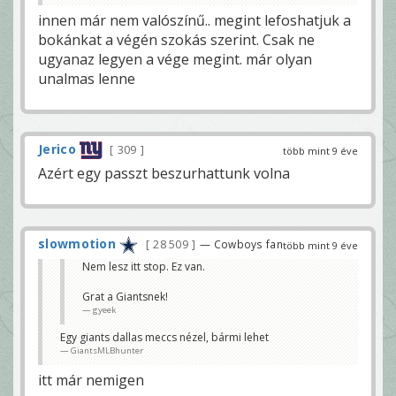
innen már nem valószínű.. megint lefoshatjuk a
bokánkat a végén szokás szerint. Csak ne
ugyanaz legyen a vége megint. már olyan
unalmas lenne
Jerico
309
több mint 9 éve
Azért egy passzt beszurhattunk volna
slowmotion
28 509
— Cowboys fan
több mint 9 éve
Nem lesz itt stop. Ez van.
Grat a Giantsnek!
gyeek
Egy giants dallas meccs nézel, bármi lehet
GiantsMLBhunter
itt már nemigen