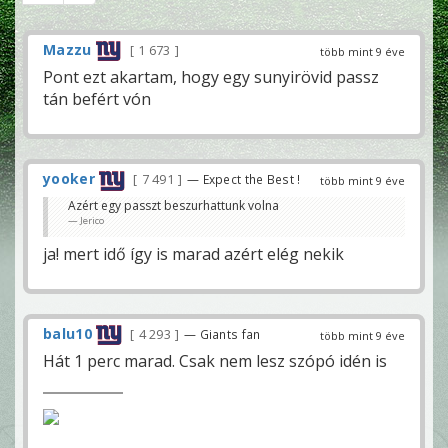
Mazzu
1 673
több mint 9 éve
Pont ezt akartam, hogy egy sunyirövid passz
tán befért vón
yooker
7 491
— Expect the Best !
több mint 9 éve
Azért egy passzt beszurhattunk volna
Jerico
ja! mert idő így is marad azért elég nekik
balu10
4 293
— Giants fan
több mint 9 éve
Hát 1 perc marad. Csak nem lesz szópó idén is