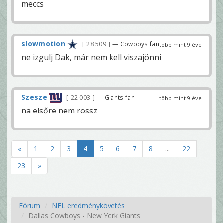
meccs
slowmotion
28 509
— Cowboys fan
több mint 9 éve
ne izgulj Dak, már nem kell viszajönni
Szesze
22 003
— Giants fan
több mint 9 éve
na elsőre nem rossz
«
1
2
3
4
5
6
7
8
...
22
23
»
Fórum
NFL eredménykövetés
Dallas Cowboys - New York Giants