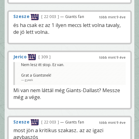
Szesze
22 003
— Giants fan
több mint 9 éve
és ha csak ez az 1 ilyen meccs lett volna tavaly,
de jó lett volna..
Jerico
309
több mint 9 éve
Nem lesz itt stop. Ez van.
Grat a Giantsnek!
gyeek
Mi van nem láttál még Giants-Dallast? Messze
még a vége.
Szesze
22 003
— Giants fan
több mint 9 éve
most jön a kritikus szakasz.. az az igazi
agybaszós