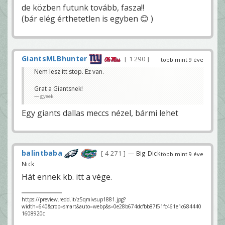
de közben futunk tovább, fasza!!
(bár elég érthetetlen is egyben 😊 )
GiantsMLBhunter
1 290
több mint 9 éve
Nem lesz itt stop. Ez van.
Grat a Giantsnek!
gyeek
Egy giants dallas meccs nézel, bármi lehet
balintbaba
4 271
— Big Dick
több mint 9 éve
Nick
Hát ennek kb. itt a vége.
https://preview.redd.it/z5qmlvsup1881.jpg?
width=640&crop=smart&auto=webp&s=0e28b674dcfbb87f51fc461e1c684440
1608920c