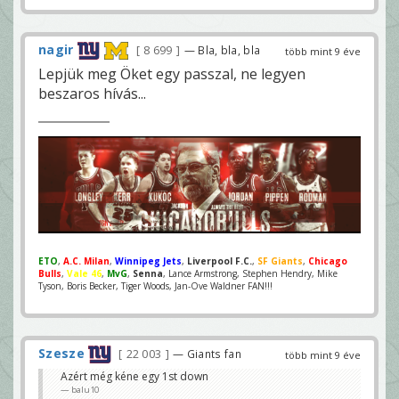
nagir
8 699
— Bla, bla, bla
több mint 9 éve
Lepjük meg Öket egy passzal, ne legyen
beszaros hívás...
ETO
,
A.C. Milan
,
Winnipeg Jets
,
Liverpool F.C.
,
SF Giants
,
Chicago
Bulls
,
Vale 46
,
MvG
,
Senna
, Lance Armstrong, Stephen Hendry, Mike
Tyson, Boris Becker, Tiger Woods, Jan-Ove Waldner FAN!!!
Szesze
22 003
— Giants fan
több mint 9 éve
Azért még kéne egy 1st down
balu10