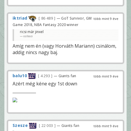
iktriad
86 489
— GoT Survivor, GM
több mint 9 éve
Game 2018, NBA Fantasy 2020 winner
ricsi már jinxel
ozibozi
Amíg nem én (vagy Horváth Mariann) csinálom,
addig nincs nagy baj.
balu10
4 293
— Giants fan
több mint 9 éve
Azért még kéne egy 1st down
Szesze
22 003
— Giants fan
több mint 9 éve