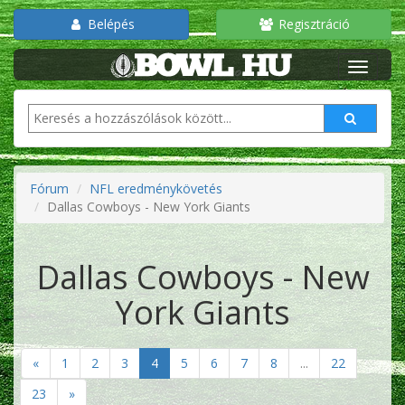
Belépés
Regisztráció
Fórum
NFL eredménykövetés
Dallas Cowboys - New York Giants
Dallas Cowboys - New
York Giants
«
1
2
3
4
5
6
7
8
...
22
23
»