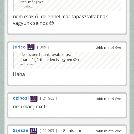
ricsi már jinxel
ozibozi
nem csak ő.. de ennél már tapasztaltabbak
vagyunk sajnos 😊
Jerico
309
több mint 9 éve
de közben futunk tovább, fasza!!
(bár elég érthetetlen is egyben 😊 )
Szesze
Haha
ozibozi
21 963
több mint 9 éve
ricsi már jinxel
Szesze
22 003
— Giants fan
több mint 9 éve