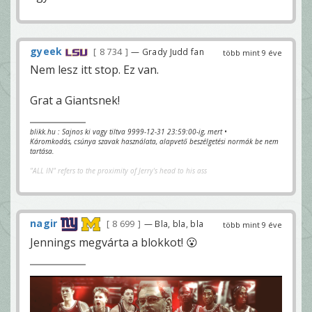
gyeek
8 734
— Grady Judd fan
több mint 9 éve
Nem lesz itt stop. Ez van.
Grat a Giantsnek!
blikk.hu : Sajnos ki vagy tiltva 9999-12-31 23:59:00-ig, mert •
Káromkodás, csúnya szavak használata, alapvető beszélgetési normák be nem
tartása.
"ALL IN" refers to the proximity of Jerry's head to his ass
nagir
8 699
— Bla, bla, bla
több mint 9 éve
Jennings megvárta a blokkot! 😮