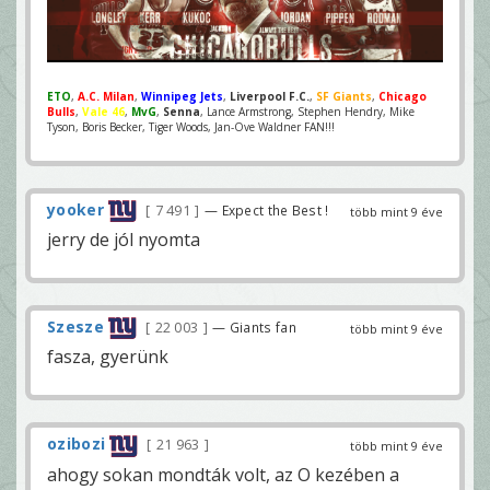
ETO
,
A.C. Milan
,
Winnipeg Jets
,
Liverpool F.C.
,
SF Giants
,
Chicago
Bulls
,
Vale 46
,
MvG
,
Senna
, Lance Armstrong, Stephen Hendry, Mike
Tyson, Boris Becker, Tiger Woods, Jan-Ove Waldner FAN!!!
yooker
7 491
— Expect the Best !
több mint 9 éve
jerry de jól nyomta
Szesze
22 003
— Giants fan
több mint 9 éve
fasza, gyerünk
ozibozi
21 963
több mint 9 éve
ahogy sokan mondták volt, az O kezében a