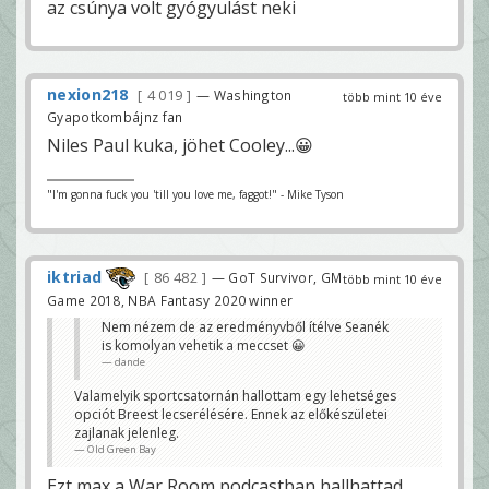
az csúnya volt gyógyulást neki
nexion218
4 019
— Washington
több mint 10 éve
Gyapotkombájnz fan
Niles Paul kuka, jöhet Cooley...😀
"I'm gonna fuck you 'till you love me, faggot!" - Mike Tyson
iktriad
86 482
— GoT Survivor, GM
több mint 10 éve
Game 2018, NBA Fantasy 2020 winner
Nem nézem de az eredményvből ítélve Seanék
is komolyan vehetik a meccset 😀
dande
Valamelyik sportcsatornán hallottam egy lehetséges
opciót Breest lecserélésére. Ennek az előkészületei
zajlanak jelenleg.
Old Green Bay
Ezt max a War Room podcastban hallhattad,