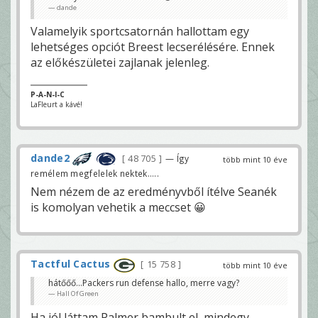
dande
Valamelyik sportcsatornán hallottam egy
lehetséges opciót Breest lecserélésére. Ennek
az előkészületei zajlanak jelenleg.
P-A-N-I-C
LaFleurt a kávé!
dande2
48 705
— Így
több mint 10 éve
remélem megfelelek nektek.....
Nem nézem de az eredményvből ítélve Seanék
is komolyan vehetik a meccset 😀
Tactful Cactus
15 758
több mint 10 éve
hátőőő...Packers run defense hallo, merre vagy?
Hall Of Green
Ha jól láttam Palmer bambult el, mindegy