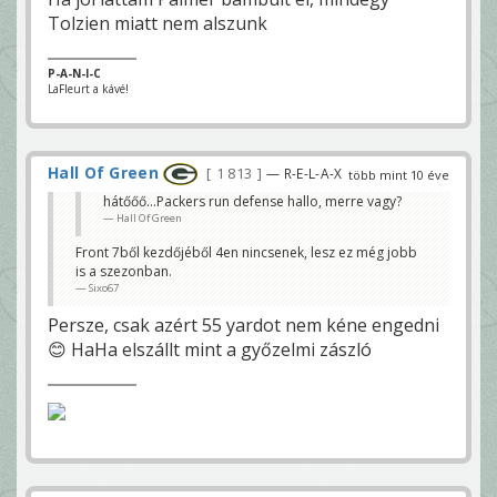
Tolzien miatt nem alszunk
P-A-N-I-C
LaFleurt a kávé!
Hall Of Green
1 813
— R-E-L-A-X
több mint 10 éve
hátőőő...Packers run defense hallo, merre vagy?
Hall Of Green
Front 7ből kezdőjéből 4en nincsenek, lesz ez még jobb
is a szezonban.
Sixo67
Persze, csak azért 55 yardot nem kéne engedni
😊 HaHa elszállt mint a győzelmi zászló