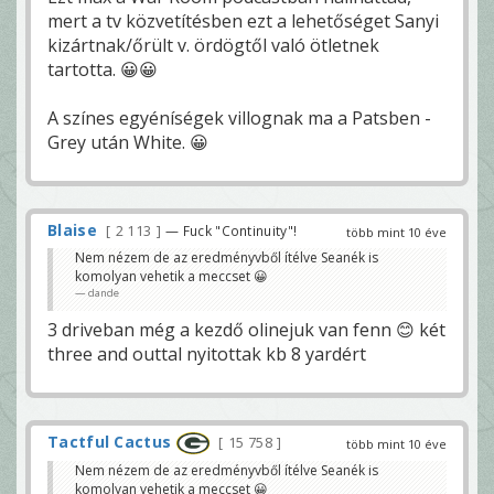
mert a tv közvetítésben ezt a lehetőséget Sanyi
kizártnak/őrült v. ördögtől való ötletnek
tartotta. 😀😀
A színes egyéníségek villognak ma a Patsben -
Grey után White. 😀
Blaise
2 113
— Fuck "Continuity"!
több mint 10 éve
Nem nézem de az eredményvből ítélve Seanék is
komolyan vehetik a meccset 😀
dande
3 driveban még a kezdő olinejuk van fenn 😊 két
three and outtal nyitottak kb 8 yardért
Tactful Cactus
15 758
több mint 10 éve
Nem nézem de az eredményvből ítélve Seanék is
komolyan vehetik a meccset 😀