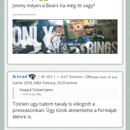
Jimmy milyen a Bears ha még itt vagy?
iktriad
86 482
— GoT Survivor, GM
több mint 10 éve
Game 2018, NBA Fantasy 2020 winner
Hoppá Tolzien-Janis
Old Green Bay
Tolzien úgy tudom tavaly is villogott a
preseasonban. Úgy tűnik átmentette a formáját
idénre is.