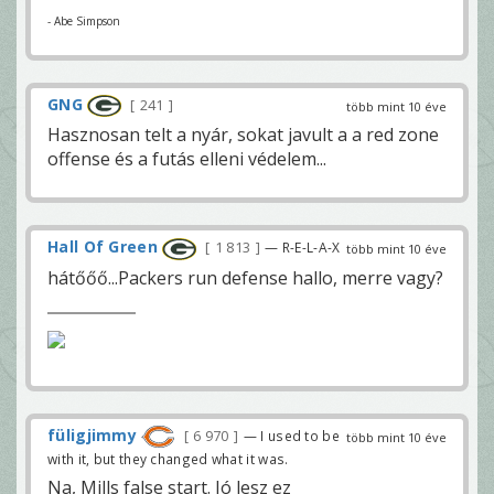
- Abe Simpson
GNG
241
több mint 10 éve
Hasznosan telt a nyár, sokat javult a a red zone
offense és a futás elleni védelem...
Hall Of Green
1 813
— R-E-L-A-X
több mint 10 éve
hátőőő...Packers run defense hallo, merre vagy?
füligjimmy
6 970
— I used to be
több mint 10 éve
with it, but they changed what it was.
Na, Mills false start. Jó lesz ez