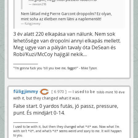
nexion218
Nem láttad még Pierre Garcont droppolni? Ez olyan,
mint soha az életben nem látni a naplementét!
füligjimmy
3 év alatt 220 elkapása van nálunk. Nem sok
lehetősége van dropolni annyi elkapás mellett.
Meg ugye van a pályán tavaly óta DeSean és
Robi/Kuzi/McCoy hajigál nekik....
"I'm gonna fuck you 'till you love me, faggot!" - Mike Tyson
füligjimmy
6 970
— I used to be
több mint 10 éve
with it, but they changed what it was.
False start. 0 yardos futás, jó passz, pressure,
punt. És mindjárt 0-14.
I used to be with it, but then they changed what *it* was. Now what I'm
with isn't *it*, and what's *it* seems weird and scary to me. It will happen
to you.