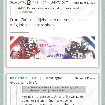
Sixo
42 140
— LIGHTS OUT!
több mint 10 éve
hátőőő...Packers run defense hallo, merre vagy?
Hall Of Green
Front 7ből kezdőjéből 4en nincsenek, lesz ez
még jobb is a szezonban.
nexion218
4 019
— Washington
több mint 10 éve
Gyapotkombájnz fan
Garcon majd élesben is csinálhatna néhány ilyen
labda elejtést, mondjuk ellenünk 😀
dande
Még nézni is rossz volt...😕 Tán 3 éve van itt, de
eskü még ilyet nem láttam tőle... Lehet
meglepte, hogy Robi passzol időben..D