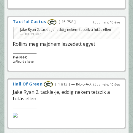
Tactful Cactus
15 758
több mint 10 éve
Jake Ryan 2. tackle-je, eddig nekem tetszik a futás ellen
Hall Of Green
Rollins meg majdnem leszedett egyet
P-A-N-I-C
LaFleurt a kávé!
Hall Of Green
1 813
— R-E-L-A-X
több mint 10 éve
Jake Ryan 2. tackle-je, eddig nekem tetszik a
futás ellen