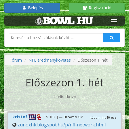
Belépés
Regisztráció
Fórum
NFL eredménykövetés
Előszezon 1. hét
Előszezon 1. hét
1 feliratkozó
kristof
9 182
— Browns GM
több mint 10 éve
zunoxhk.blogspot.hu/p/nfl-network.html