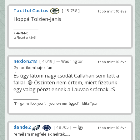
Tactful Cactus
15 758
több mint 10 éve
Hoppá Tolzien-Janis
P-A-N-I-C
LaFleurt a kávé!
nexion218
4 019
— Washington
több mint 10 éve
Gyapotkombájnz fan
És úgy látom nagy csodát Callahan sem tett a
fallal...😀 Őszintén nem értem, miért fizetünk
egy valag pénzt ennek a Lauvao srácnak...:S
"I'm gonna fuck you 'till you love me, faggot!" - Mike Tyson
dande2
48 705
— Így
több mint 10 éve
remélem megfelelek nektek.....