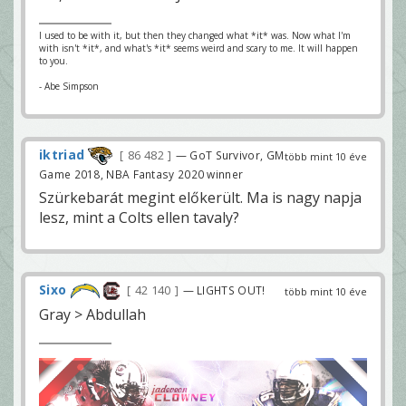
I used to be with it, but then they changed what *it* was. Now what I'm
with isn't *it*, and what's *it* seems weird and scary to me. It will happen
to you.
- Abe Simpson
iktriad
86 482
— GoT Survivor, GM
több mint 10 éve
Game 2018, NBA Fantasy 2020 winner
Szürkebarát megint előkerült. Ma is nagy napja
lesz, mint a Colts ellen tavaly?
Sixo
42 140
— LIGHTS OUT!
több mint 10 éve
Gray > Abdullah