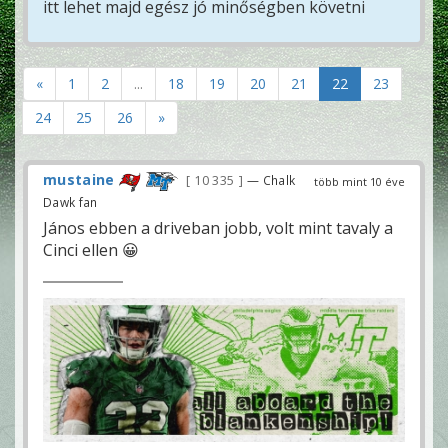
itt lehet majd egész jó minőségben követni
«
1
2
...
18
19
20
21
22
23
24
25
26
»
mustaine
10 335
— Chalk
több mint 10 éve
Dawk fan
János ebben a driveban jobb, volt mint tavaly a
Cinci ellen 😀