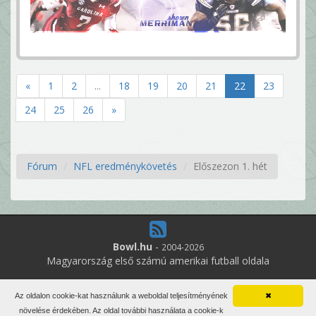
«
1
2
...
18
19
20
21
22
23
24
25
26
»
Fórum
NFL eredménykövetés
Előszezon 1. hét
Bowl.hu
-
2004-2026
Magyarország első számú amerikai futball oldala
14
online felhasználó
Az oldalon cookie-kat használunk a weboldal teljesítményének
✖
Minden jog fenntartva. Írott anyagok újraközlése csak a szerző
növelése érdekében. Az oldal további használata a cookie-k