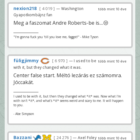
nexion218
4 019
— Washington
több mint 10 éve
Gyapotkombájnz fan
Meg a faszomat Andre Roberts-be is....😒
"I'm gonna fuck you 'till you love me, faggot!" - Mike Tyson
füligjimmy
6 970
— I used to be
több mint 10 éve
with it, but they changed what it was.
Center false start. Méltó lezárás ez számomra.
Jóccakát.
I used to be with it, but then they changed what *it* was. Now what I'm
with isn't *it*, and what's *it* seems weird and scary to me. It will happen
to you.
- Abe Simpson
Bazzani
24 276
— Axel Foley
több mint 10 éve