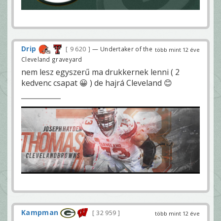
Drip
9 620
— Undertaker of the
több mint 12 éve
Cleveland graveyard
nem lesz egyszerű ma drukkernek lenni ( 2
kedvenc csapat 😀 ) de hajrá Cleveland 😊
Kampman
32 959
több mint 12 éve