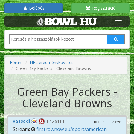
Belépés
Regisztráció
Fórum
NFL eredménykövetés
Green Bay Packers - Cleveland Browns
Green Bay Packers -
Cleveland Browns
vassadi
15 911
több mint 12 éve
Stream:
firstrownow.eu/sport/american-