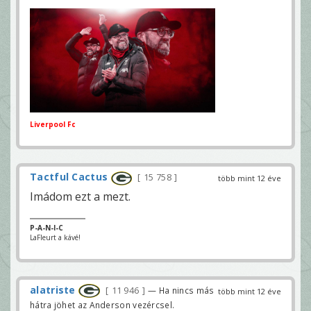
Liverpool Fc
Tactful Cactus
15 758
több mint 12 éve
Imádom ezt a mezt.
P-A-N-I-C
LaFleurt a kávé!
alatriste
11 946
— Ha nincs más
több mint 12 éve
hátra jöhet az Anderson vezércsel.