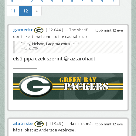
«
1
2
3
4
5
6
7
8
9
10
11
12
»
gamerkr
12 044
— The sharif
több mint 12 éve
don't like it - welcome to the casbah club
Finley, Nelson, Lacy ma extra kell!!!
balazs799
első pipa ezek szerint 😀 aztarohadt
alatriste
11 946
— Ha nincs más
több mint 12 éve
hátra jöhet az Anderson vezércsel.