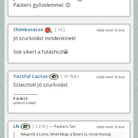
Packers győzelemmel. 😊
Chimborazzo
10
több mint 12 éve
Jó szurkolást mindenkinek!
Sok sikert a futáshoz!😀
Tactful Cactus
15 758
több mint 12 éve
Sziasztok! Jó szurkolást.
P-A-N-I-C
LaFleurt a kávé!
LN
3 276
— Packers fan
több mint 12 éve
kikapott a Lions, lehet kikap a Bears is, most muszáj