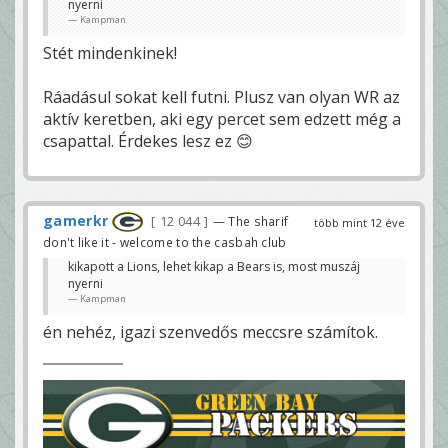
nyerni
Kampman
Stét mindenkinek!
Ráadásul sokat kell futni. Plusz van olyan WR az
aktív keretben, aki egy percet sem edzett még a
csapattal. Érdekes lesz ez 😊
gamerkr
12 044
— The sharif
több mint 12 éve
don't like it - welcome to the casbah club
kikapott a Lions, lehet kikap a Bears is, most muszáj
nyerni
Kampman
én nehéz, igazi szenvedős meccsre számítok.