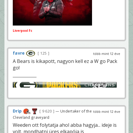
Liverpool Fc
favre
125
több mint 12 éve
A Bears is kikapott, nagyon kell ez a W go Pack
go!
Drip
9 620
— Undertaker of the
több mint 12 éve
Cleveland graveyard
Weeden ott folytatja ahol abba hagyja... ideje is
volt, mondhatni üres elkapója is