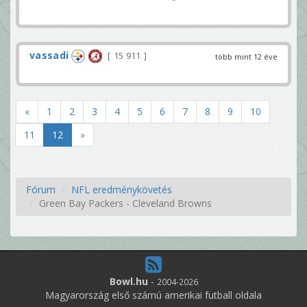
vassadi
15 911
több mint 12 éve
«
1
2
3
4
5
6
7
8
9
10
11
12
»
Fórum
NFL eredménykövetés
Green Bay Packers - Cleveland Browns
Bowl.hu
-
2004-2026
Magyarország első számú amerikai futball oldala