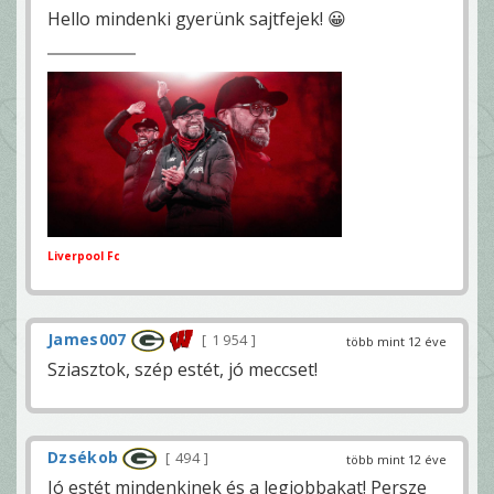
Hello mindenki gyerünk sajtfejek! 😀
Liverpool Fc
James007
1 954
több mint 12 éve
Sziasztok, szép estét, jó meccset!
Dzsékob
494
több mint 12 éve
Jó estét mindenkinek és a legjobbakat! Persze