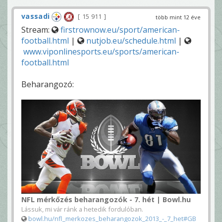
vassadi
15 911
több mint 12 éve
Stream:
firstrownow.eu/sport/american-
football.html
|
nutjob.eu/schedule.html
|
www.viponlinesports.eu/sports/american-
football.html
Beharangozó:
NFL mérkőzés beharangozók - 7. hét | Bowl.hu
Lássuk, mi vár ránk a hetedik fordulóban.
bowl.hu/nfl_merkozes_beharangozok_2013_-_7_het#GB