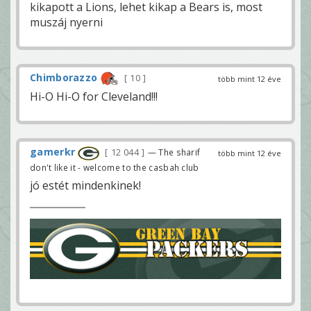
kikapott a Lions, lehet kikap a Bears is, most
muszáj nyerni
Chimborazzo
10
több mint 12 éve
Hi-O Hi-O for Cleveland!!!
gamerkr
12 044
— The sharif
több mint 12 éve
don't like it - welcome to the casbah club
jó estét mindenkinek!