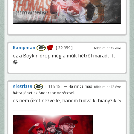
Kampman
32 959
több mint 12 éve
ez a Boykin drop még a múlt hétről maradt itt
😀
alatriste
11 946
— Ha nincs más
több mint 12 éve
hátra jöhet az Anderson vezércsel.
és nem őket nézve le, hanem tudva ki hiányzik :S