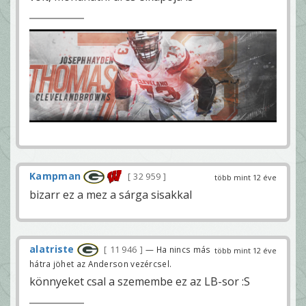
Kampman
32 959
több mint 12 éve
bizarr ez a mez a sárga sisakkal
alatriste
11 946
— Ha nincs más
több mint 12 éve
hátra jöhet az Anderson vezércsel.
könnyeket csal a szemembe ez az LB-sor :S