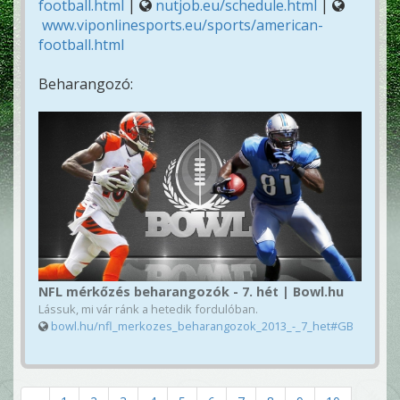
football.html
|
nutjob.eu/schedule.html
|
www.viponlinesports.eu/sports/american-
football.html
Beharangozó:
NFL mérkőzés beharangozók - 7. hét | Bowl.hu
Lássuk, mi vár ránk a hetedik fordulóban.
bowl.hu/nfl_merkozes_beharangozok_2013_-_7_het#GB