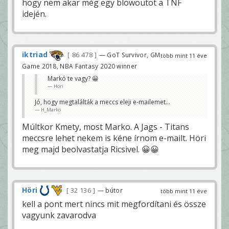
hogy nem akar még egy blowoutot a TNF
idején.
iktriad
86 478
— GoT Survivor, GM
több mint 11 éve
Game 2018, NBA Fantasy 2020 winner
Markó te vagy? 😀
Höri
Jó, hogy megtalálták a meccs eleji e-mailemet...
H_Marko
Múltkor Kmety, most Marko. A Jags - Titans
meccsre lehet nekem is kéne írnom e-mailt. Höri
meg majd beolvastatja Ricsivel. 😀😀
Höri
32 136
— bútor
több mint 11 éve
kell a pont mert nincs mit megfordítani és össze
vagyunk zavarodva