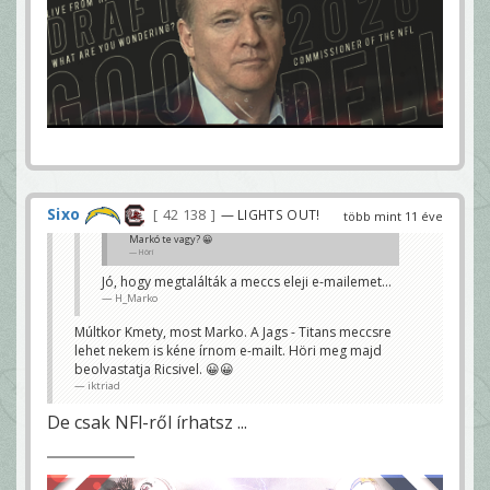
Sixo
42 138
— LIGHTS OUT!
több mint 11 éve
Markó te vagy? 😀
Höri
Jó, hogy megtalálták a meccs eleji e-mailemet...
H_Marko
Múltkor Kmety, most Marko. A Jags - Titans meccsre
lehet nekem is kéne írnom e-mailt. Höri meg majd
beolvastatja Ricsivel. 😀😀
iktriad
De csak NFl-ről írhatsz ...