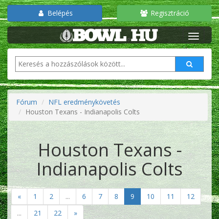
Belépés
Regisztráció
Fórum
NFL eredménykövetés
Houston Texans - Indianapolis Colts
Houston Texans -
Indianapolis Colts
«
1
2
...
6
7
8
9
10
11
12
...
21
22
»