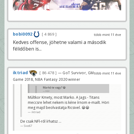
bobi0092
4 869
több mint 11 éve
Kedves offense, jöhetne valami a második
félidőben is...
iktriad
86 478
— GoT Survivor, GM
több mint 11 éve
Game 2018, NBA Fantasy 2020 winner
Markó te vagy? 😀
Höri
Múltkor Kmety, most Marko. A Jags - Titans
Jó, hogy megtalálták a meccs eleji e-mailemet...
meccsre lehet nekem is kéne írnom e-mailt. Höri
H_Marko
meg majd beolvastatja Ricsivel. 😀😀
iktriad
De csak NFl-ről írhatsz ...
Sixo67