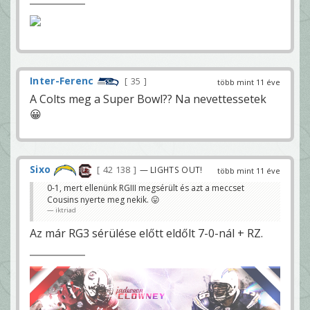
Inter-Ferenc
35
több mint 11 éve
A Colts meg a Super Bowl?? Na nevettessetek
😀
Sixo
42 138
— LIGHTS OUT!
több mint 11 éve
0-1, mert ellenünk RGIII megsérült és azt a meccset
Cousins nyerte meg nekik. 😛
iktriad
Az már RG3 sérülése előtt eldőlt 7-0-nál + RZ.