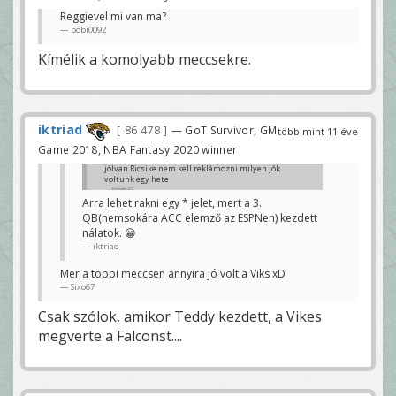
Reggievel mi van ma?
bobi0092
Kímélik a komolyabb meccsekre.
iktriad
86 478
— GoT Survivor, GM
több mint 11 éve
Game 2018, NBA Fantasy 2020 winner
jólvan Ricsike nem kell reklámozni milyen jók
voltunk egy hete
KmetyG
Arra lehet rakni egy * jelet, mert a 3.
QB(nemsokára ACC elemző az ESPNen) kezdett
nálatok. 😀
iktriad
Mer a többi meccsen annyira jó volt a Viks xD
Sixo67
Csak szólok, amikor Teddy kezdett, a Vikes
megverte a Falconst....