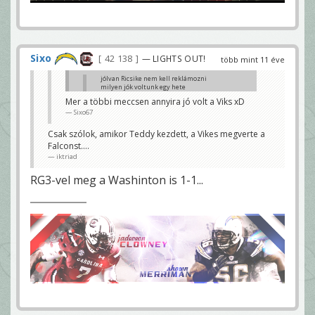
Sixo
42 138
— LIGHTS OUT!
több mint 11 éve
jólvan Ricsike nem kell reklámozni
milyen jók voltunk egy hete
KmetyG
Mer a többi meccsen annyira jó volt a Viks xD
Sixo67
Arra lehet rakni egy * jelet, mert a 3. QB(nemsokára
ACC elemző az ESPNen) kezdett nálatok. 😀
iktriad
Csak szólok, amikor Teddy kezdett, a Vikes megverte a
Falconst....
iktriad
RG3-vel meg a Washinton is 1-1...