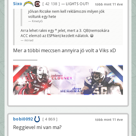
Sixo
42 138
— LIGHTS OUT!
több mint 11 éve
jólvan Ricsike nem kell reklámozni milyen jók
voltunk egy hete
KmetyG
Arra lehet rakni egy * jelet, mert a 3. QB(nemsokára
ACC elemző az ESPNen) kezdett nálatok. 😀
iktriad
Mer a többi meccsen annyira jó volt a Viks xD
bobi0092
4 869
több mint 11 éve
Reggievel mi van ma?