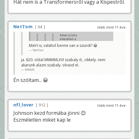
Hát nem is a Transformersről vagy a Kispestről.
NetTom
64
több mint 11 éve
Akkor a Colts
elkezdheti a
szokásos
Miért is, valahol benne van a szundi? 😀
szundikálását... 😀
NetTom
Lesz ez még szoros.
😛
ja. 820. oldal MMMMLXVI szabaly d., cikkely. nem
NetTom
akarunk alazni szabaly. olvasd el.
jaja szokasos 😀 hanyadik
MMMS
meccset nezed eletedben ? 5. ?
😀
Én szóltam... 😀
MMMS
Hát perszeee... 😛
NetTom
probaltam joindulatu lenni bocs.
nfl_lover
meccsnezes helyett nezz utana a szabalyoknak.
912
több mint 11 éve
MMMS
Johnson kezd formába jönni 😊
Eszméletlen miket kap le