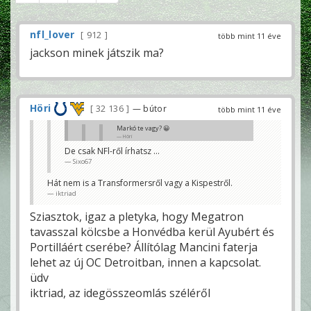
nfl_lover
912
több mint 11 éve
jackson minek játszik ma?
Höri
32 136
— bútor
több mint 11 éve
Markó te vagy? 😀
Höri
De csak NFl-ről írhatsz ...
Jó, hogy megtalálták a meccs eleji e-
Sixo67
mailemet...
H_Marko
Hát nem is a Transformersről vagy a Kispestről.
Múltkor Kmety, most Marko. A Jags - Titans meccsre
iktriad
lehet nekem is kéne írnom e-mailt. Höri meg majd
beolvastatja Ricsivel. 😀😀
Sziasztok, igaz a pletyka, hogy Megatron
iktriad
tavasszal kölcsbe a Honvédba kerül Ayubért és
Portilláért cserébe? Állítólag Mancini faterja
lehet az új OC Detroitban, innen a kapcsolat.
üdv
iktriad, az idegösszeomlás széléről