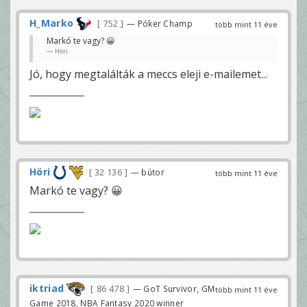
H_Marko
752
— Póker Champ
több mint 11 éve
Markó te vagy? 😀
Höri
Jó, hogy megtalálták a meccs eleji e-mailemet...
Höri
32 136
— bútor
több mint 11 éve
Markó te vagy? 😀
iktriad
86 478
— GoT Survivor, GM
több mint 11 éve
Game 2018, NBA Fantasy 2020 winner