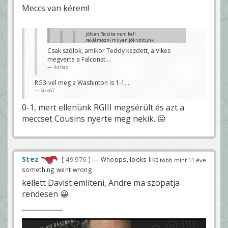
Meccs van kérem!
jólvan Ricsike nem kell
reklámozni milyen jók voltunk
egy hete
Csak szólok, amikor Teddy kezdett, a Vikes
KmetyG
megverte a Falconst....
Arra lehet rakni egy * jelet, mert a 3.
iktriad
QB(nemsokára ACC elemző az ESPNen)
kezdett nálatok. 😀
RG3-vel meg a Washinton is 1-1...
iktriad
Sixo67
Mer a többi meccsen annyira jó volt a Viks xD
Sixo67
0-1, mert ellenünk RGIII megsérült és azt a
meccset Cousins nyerte meg nekik. 😛
Stez
49 976
— Whoops, looks like
több mint 11 éve
something went wrong.
kellett Davist említeni, Andre ma szopatja
rendesen 😀