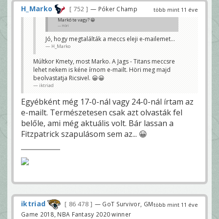
H_Marko
752
— Póker Champ
több mint 11 éve
Markó te vagy? 😀
Höri
Jó, hogy megtalálták a meccs eleji e-mailemet...
H_Marko
Múltkor Kmety, most Marko. A Jags - Titans meccsre
lehet nekem is kéne írnom e-mailt. Höri meg majd
beolvastatja Ricsivel. 😀😀
iktriad
Egyébként még 17-0-nál vagy 24-0-nál írtam az
e-mailt. Természetesen csak azt olvasták fel
belőle, ami még aktuális volt. Bár lassan a
Fitzpatrick szapulásom sem az... 😀
iktriad
86 478
— GoT Survivor, GM
több mint 11 éve
Game 2018, NBA Fantasy 2020 winner