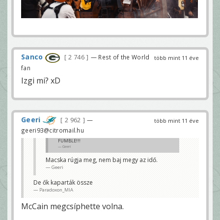
Sanco
2 746
— Rest of the World
több mint 11 éve
fan
Izgi mi? xD
Geeri
2 962
—
több mint 11 éve
geeri93@citromail.hu
FUMBLE!!!
Geeri
Macska rúgja meg, nem baj megy az idő.
Geeri
De ők kaparták össze
Paradoxon_MIA
McCain megcsíphette volna.