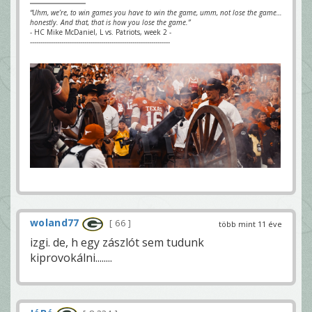
“Uhm, we’re, to win games you have to win the game, umm, not lose the game…
honestly. And that, that is how you lose the game.”
- HC Mike McDaniel, L vs. Patriots, week 2 -
-------------------------------------------------------------------
woland77
66
több mint 11 éve
izgi. de, h egy zászlót sem tudunk
kiprovokálni........