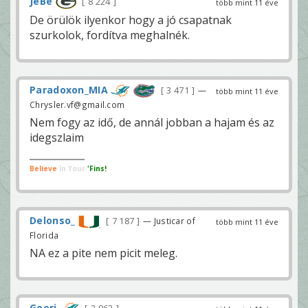
JéBé
8 224
több mint 11 éve
De örülök ilyenkor hogy a jó csapatnak
szurkolok, fordítva meghalnék.
Paradoxon_MIA
3 471
—
több mint 11 éve
Chrysler.vf@gmail.com
Nem fogy az idő, de annál jobban a hajam és az
idegszlaim
Believe
In Your
'Fins!
Delonso_
7 187
— Justicar of
több mint 11 éve
Florida
NA ez a pite nem picit meleg.
Geeri
—