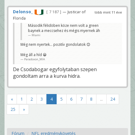
Delonso_
7 187
— Justicar of
több mint 11 éve
Florida
Második félidöben köze nem volt a green
baynek a meccsehez és mégis myernek áh
Miami
Még nem nyertek... pozitív gondolatok 😊
Még áll a híd 😀
Paradoxon_MIA
De Csodabogar egyfolytaban szepen
gondoltam arra a kurva hidra.
«
1
2
3
4
5
6
7
8
...
24
25
»
Fórum
NFL eredménykövetés