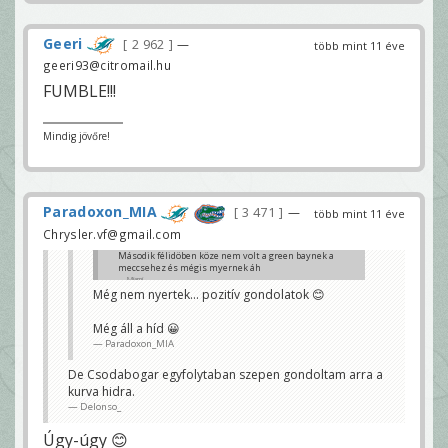
Geeri
2 962
—
több mint 11 éve
geeri93@citromail.hu
FUMBLE!!!
Mindig jövőre!
Paradoxon_MIA
3 471
—
több mint 11 éve
Chrysler.vf@gmail.com
Második félidöben köze nem volt a green baynek a
meccsehez és mégis myernek áh
Miami
Még nem nyertek... pozitív gondolatok 😊
Még áll a híd 😀
Paradoxon_MIA
De Csodabogar egyfolytaban szepen gondoltam arra a
kurva hidra.
Delonso_
Úgy-úgy 😊