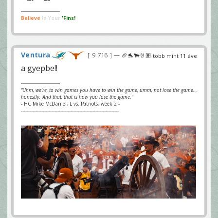
Believe
In Your
'Fins!
Ventura
9 716
— 🏈🐬🐂🤘🏽
több mint 11 éve
a gyepbe!!
“Uhm, we’re, to win games you have to win the game, umm, not lose the game…
honestly. And that, that is how you lose the game.”
- HC Mike McDaniel, L vs. Patriots, week 2 -
-------------------------------------------------------------------