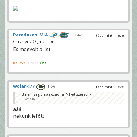
Paradoxon_MIA
3 471
—
több mint 11 éve
Chrysler.vf@gmail.com
És megvolt a 1st
Believe
In Your
'Fins!
woland77
66
több mint 11 éve
itt nem segit más csak ha INT-et szerzünk.
Ventura
ááá
nekünk lefőtt