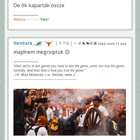
De ők kaparták össze
Believe
In Your
'Fins!
Ventura
9 716
— 🏈🐬🐂🤘🏽
több mint 11 éve
majdnem megcsiptük 😕
“Uhm, we’re, to win games you have to win the game, umm, not lose the game…
honestly. And that, that is how you lose the game.”
- HC Mike McDaniel, L vs. Patriots, week 2 -
-------------------------------------------------------------------