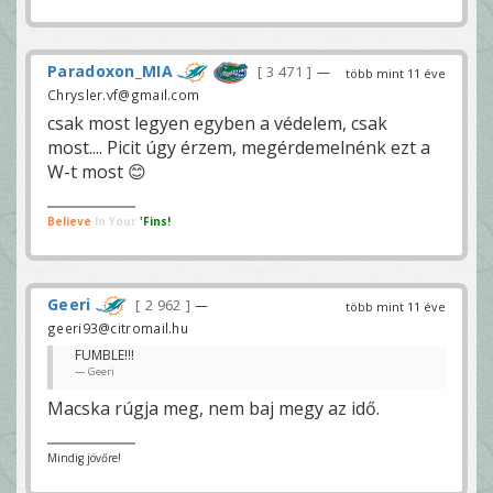
Paradoxon_MIA
3 471
—
több mint 11 éve
Chrysler.vf@gmail.com
csak most legyen egyben a védelem, csak
most.... Picit úgy érzem, megérdemelnénk ezt a
W-t most 😊
Believe
In Your
'Fins!
Geeri
2 962
—
több mint 11 éve
geeri93@citromail.hu
FUMBLE!!!
Geeri
Macska rúgja meg, nem baj megy az idő.
Mindig jövőre!