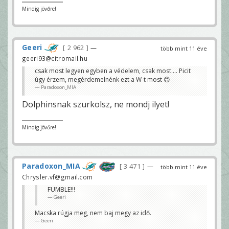
Mindig jövőre!
Geeri
2 962
—
több mint 11 éve
geeri93@citromail.hu
csak most legyen egyben a védelem, csak most.... Picit
úgy érzem, megérdemelnénk ezt a W-t most 😊
Paradoxon_MIA
Dolphinsnak szurkolsz, ne mondj ilyet!
Mindig jövőre!
Paradoxon_MIA
3 471
—
több mint 11 éve
Chrysler.vf@gmail.com
FUMBLE!!!
Geeri
Macska rúgja meg, nem baj megy az idő.
Geeri