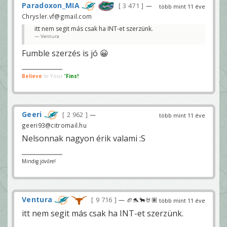
Paradoxon_MIA
3 471
—
több mint 11 éve
Chrysler.vf@gmail.com
itt nem segit más csak ha INT-et szerzünk.
Ventura
Fumble szerzés is jó 😀
Believe
In Your
'Fins!
Geeri
2 962
—
több mint 11 éve
geeri93@citromail.hu
Nelsonnak nagyon érik valami :S
Mindig jövőre!
Ventura
9 716
— 🏈🐬🐂🤘🏽
több mint 11 éve
itt nem segit más csak ha INT-et szerzünk.