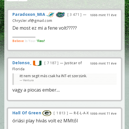
Paradoxon_MIA
3 471
—
több mint 11 éve
Chrysler.vf@gmail.com
De most ez mi a fene volt?????
Believe
In Your
'Fins!
Delonso_
7 187
— Justicar of
több mint 11 éve
Florida
itt nem segit más csak ha INT-et szerzünk.
Ventura
vagy a piocas ember....
Hall Of Green
1 813
— R-E-L-A-X
több mint 11 éve
óriási play hívás volt ez MMtől