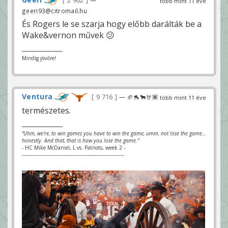
2 962
több mint 11 éve
geeri93@citromail.hu
És Rogers le se szarja hogy előbb darálták be a
Wake&vernon művek 😕
Mindig jövőre!
Ventura
9 716
— 🏈🐬🐂🤘🏽
több mint 11 éve
természetes.
“Uhm, we’re, to win games you have to win the game, umm, not lose the game…
honestly. And that, that is how you lose the game.”
- HC Mike McDaniel, L vs. Patriots, week 2 -
-------------------------------------------------------------------