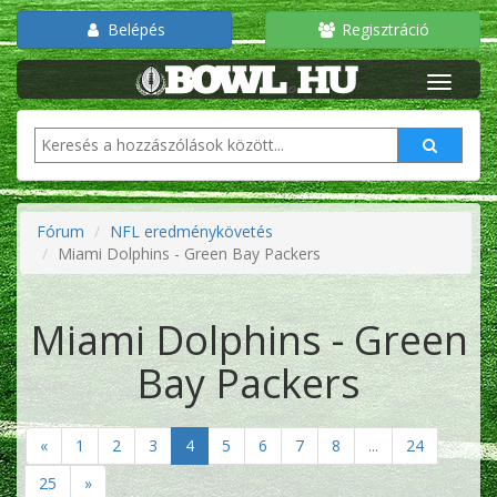
Belépés
Regisztráció
Fórum
NFL eredménykövetés
Miami Dolphins - Green Bay Packers
Miami Dolphins - Green
Bay Packers
«
1
2
3
4
5
6
7
8
...
24
25
»