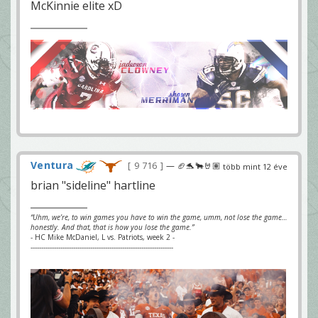
McKinnie elite xD
Ventura
9 716
— 🏈🐬🐂🤘🏽
több mint 12 éve
brian "sideline" hartline
“Uhm, we’re, to win games you have to win the game, umm, not lose the game…
honestly. And that, that is how you lose the game.”
- HC Mike McDaniel, L vs. Patriots, week 2 -
-------------------------------------------------------------------