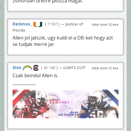
zsinórban üresre játssza magát.
Delonso_
7 187
— Justicar of
több mint 12 éve
Florida
Allen jol jatszik, ugy kuldi el a DB-ket hogy azt
se tudjak merre jar.
Sixo
42 140
— LIGHTS OUT!
több mint 12 éve
Csak beindul Allen is.