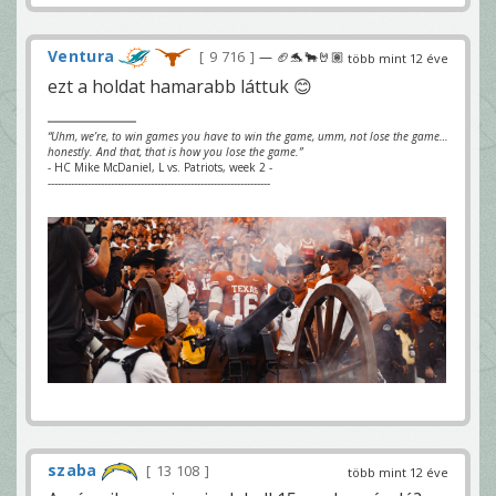
Ventura
9 716
— 🏈🐬🐂🤘🏽
több mint 12 éve
ezt a holdat hamarabb láttuk 😊
“Uhm, we’re, to win games you have to win the game, umm, not lose the game…
honestly. And that, that is how you lose the game.”
- HC Mike McDaniel, L vs. Patriots, week 2 -
-------------------------------------------------------------------
szaba
13 108
több mint 12 éve