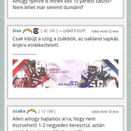
Amúgy ilyenre is minek kell 15 yardos zászló?
Nem lehet már semmit dumálni?
Sixo
42 140
— LIGHTS OUT!
több mint 12 éve
Csak kibújt a szög a zsákbók, az oakland sapkás
énjére emlékeztetett.
szaba
13 108
több mint 12 éve
Allen amúgy hajlamos arra, hogy nem
észrvehető 1-2 negyeden keresztül, aztán