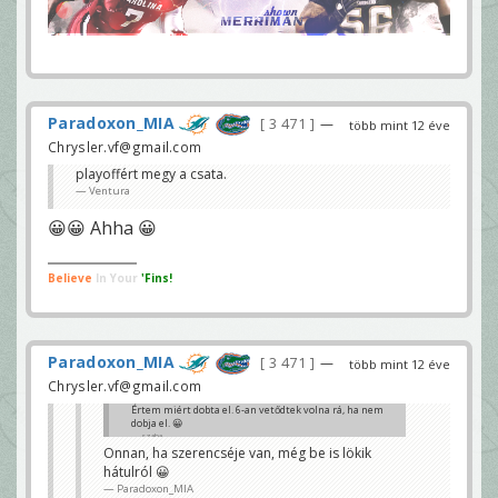
Paradoxon_MIA
3 471
—
több mint 12 éve
Chrysler.vf@gmail.com
playoffért megy a csata.
Ventura
😀😀 Ahha 😀
Believe
In Your
'Fins!
Paradoxon_MIA
3 471
—
több mint 12 éve
Chrysler.vf@gmail.com
Értem miért dobta el. 6-an vetődtek volna rá, ha nem
dobja el. 😀
szaba
Onnan, ha szerencséje van, még be is lökik
hátulról 😀
Paradoxon_MIA