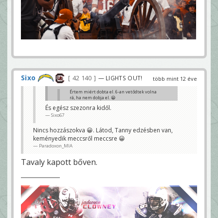
Sixo
42 140
— LIGHTS OUT!
több mint 12 éve
Értem miért dobta el. 6-an vetődtek volna
rá, ha nem dobja el. 😀
szaba
És egész szezonra kidől.
Sixo67
Onnan, ha szerencséje van, még be is lökik hátulról
😀
Paradoxon_MIA
Nincs hozzászokva 😀. Látod, Tanny edzésben van,
keményedik meccsről meccsre 😀
Paradoxon_MIA
Tavaly kapott bőven.