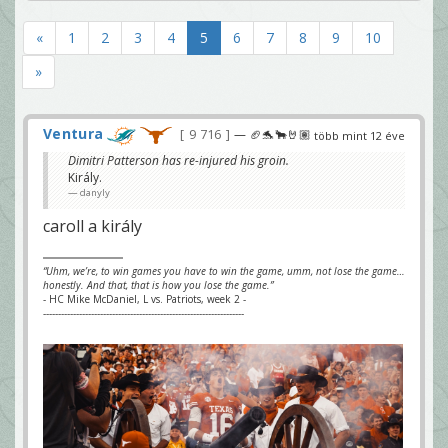
«
1
2
3
4
5
6
7
8
9
10
»
Ventura
9 716
— 🏈🐬🐂🤘🏽
több mint 12 éve
Dimitri Patterson has re-injured his groin.
Király.
danyly
caroll a király
“Uhm, we’re, to win games you have to win the game, umm, not lose the game…
honestly. And that, that is how you lose the game.”
- HC Mike McDaniel, L vs. Patriots, week 2 -
-------------------------------------------------------------------