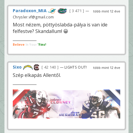
Paradoxon_MIA
3 471
—
több mint 12 éve
Chrysler.vf@gmail.com
Most nézem, pöttyöslabda-pálya is van ide
felfestve? Skandallum! 😀
Believe
In Your
'Fins!
Sixo
42 140
— LIGHTS OUT!
több mint 12 éve
Szép elkapás Allentől.