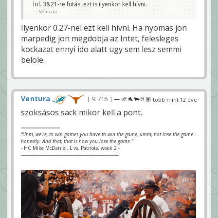
lol. 3&21-re futás. ezt is ilyenkor kell hívni.
Ventura
Ilyenkor 0.27-nel ezt kell hivni. Ha nyomas jon
marpedig jon megdobja az Intet, felesleges
kockazat ennyi ido alatt ugy sem lesz semmi
belole.
Ventura
9 716
— 🏈🐬🐂🤘🏽
több mint 12 éve
szoksásos sack mikor kell a pont.
“Uhm, we’re, to win games you have to win the game, umm, not lose the game…
honestly. And that, that is how you lose the game.”
- HC Mike McDaniel, L vs. Patriots, week 2 -
-------------------------------------------------------------------