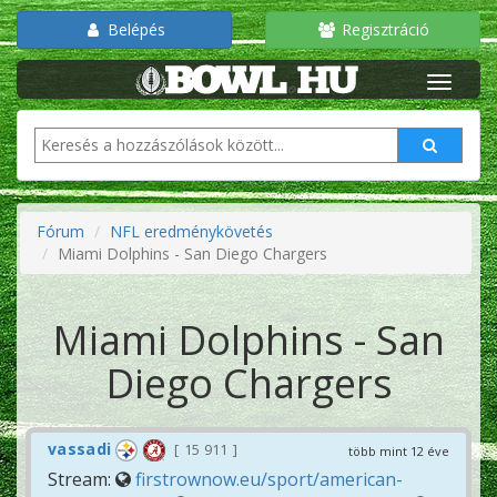
Belépés
Regisztráció
Fórum
NFL eredménykövetés
Miami Dolphins - San Diego Chargers
Miami Dolphins - San
Diego Chargers
vassadi
15 911
több mint 12 éve
Stream:
firstrownow.eu/sport/american-