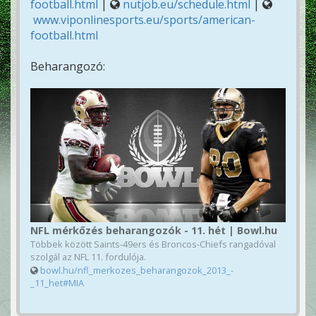
football.html
|
nutjob.eu/schedule.html
|
www.viponlinesports.eu/sports/american-
football.html
Beharangozó:
NFL mérkőzés beharangozók - 11. hét | Bowl.hu
Többek között Saints-49ers és Broncos-Chiefs rangadóval
szolgál az NFL 11. fordulója.
bowl.hu/nfl_merkozes_beharangozok_2013_-
_11_het#MIA