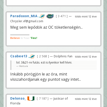
Paradoxon_MIA
3 471
—
több mint 12 éve
Chrysler.vf@gmail.com
Meg sem lepődök az OC töketlenségén...
Believe
In Your
'Fins!
Csabee13
2 568
— Dolphins Fan
több mint 12 éve
lol. 3&21-re futás. ezt is ilyenkor kell hívni.
Ventura
Inkább pörögjön le az óra, mint
visszahordjanak egy puntot vagy intet...
Delonso_
7 187
— Justicar of
több mint 12 éve
Florida