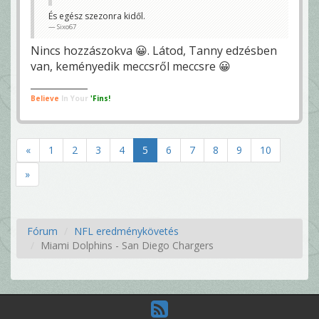
És egész szezonra kidől.
Sixo67
Nincs hozzászokva 😀. Látod, Tanny edzésben
van, keményedik meccsről meccsre 😀
Believe
In Your
'Fins!
«
1
2
3
4
5
6
7
8
9
10
»
Fórum
NFL eredménykövetés
Miami Dolphins - San Diego Chargers