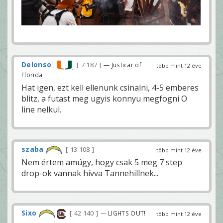
Delonso_
7 187
— Justicar of
több mint 12 éve
Florida
Hat igen, ezt kell ellenunk csinalni, 4-5 emberes
blitz, a futast meg ugyis konnyu megfogni O
line nelkul.
szaba
13 108
több mint 12 éve
Nem értem amúgy, hogy csak 5 meg 7 step
drop-ok vannak hívva Tannehillnek...
Sixo
42 140
— LIGHTS OUT!
több mint 12 éve