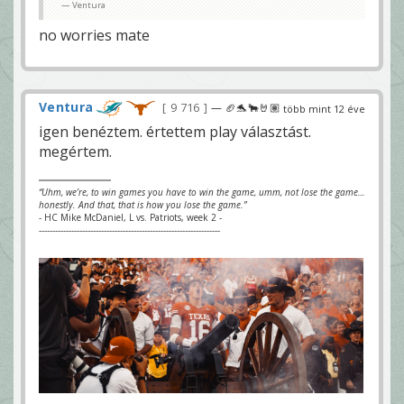
Ventura
no worries mate
Ventura
9 716
— 🏈🐬🐂🤘🏽
több mint 12 éve
igen benéztem. értettem play választást.
megértem.
“Uhm, we’re, to win games you have to win the game, umm, not lose the game…
honestly. And that, that is how you lose the game.”
- HC Mike McDaniel, L vs. Patriots, week 2 -
-------------------------------------------------------------------