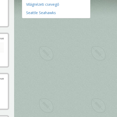
Világnézeti csevegő
Seattle Seahawks
éve
éve