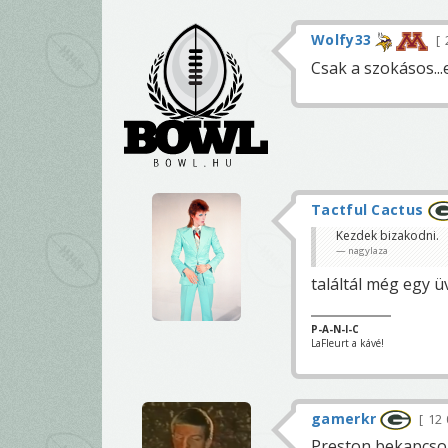
Wolfy33
Csak a szokásos...
Tactful Cactus
Kezdek bizakodni.
nagylaza
találtál még egy ü
P-A-N-I-C
LaFleurt a kávé!
gamerkr
12 
Preston bekapcsol