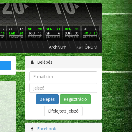
7
CHI
17
NE
28
SEA
41
DEN
33
PIT
6
NE
16
PHI
10
LAR
20
HOU
16
SF
6
BUF
30
HOU
30
LAC
3
SF
1:00
01/19 00:30
01/18 21:00
01/18 02:00
01/17 22:30
01/13 02:15
01/12 02:00
01/11 22:
Archívum
FÓRUM
Belépés
Regisztráció
Elfelejtett jelszó
Facebook