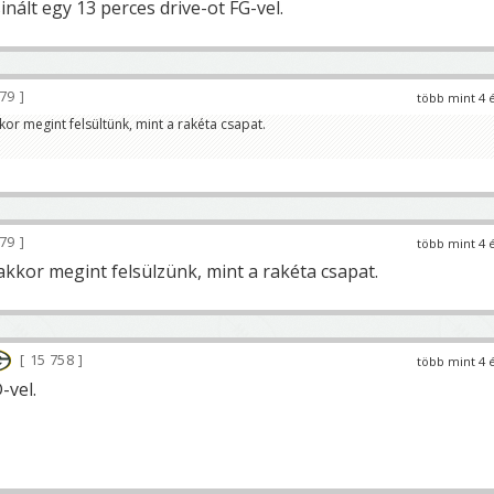
nált egy 13 perces drive-ot FG-vel.
79
több mint 4 
kor megint felsültünk, mint a rakéta csapat.
79
több mint 4 
akkor megint felsülzünk, mint a rakéta csapat.
15 758
több mint 4 
-vel.