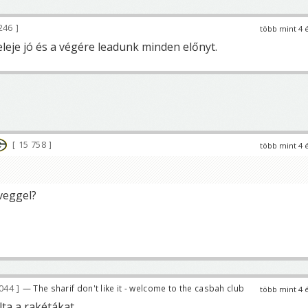
246
több mint 4 
eleje jó és a végére leadunk minden előnyt.
15 758
több mint 4 
veggel?
044
— The sharif don't like it - welcome to the casbah club
több mint 4 
ta a rakétákat