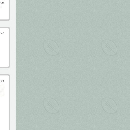
pion
en
éve
éve