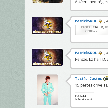
A 49ers nemrég csi
PatrickSKOL
4
Persze. Ez ha TD, ak
PatrickSKOL
PatrickSKOL
4
Persze. Ez ha TD, 
Tactful Cactus
15 perces drive TD
P-A-N-I-C
LaFleurt a kávé!