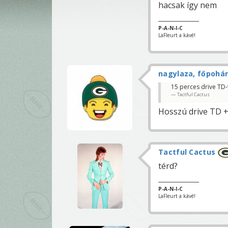
hacsak így nem
P-A-N-I-C
LaFleurt a kávé!
nagylaza, főpohá
15 perces drive TD-
Tactful Cactus
Hosszú drive TD +
Tactful Cactus
térd?
P-A-N-I-C
LaFleurt a kávé!