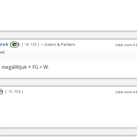
rnok
18 139
— beers & Packers
több mint 4 
vel.
 megállítjuk + FG = W.
15 758
több mint 4 