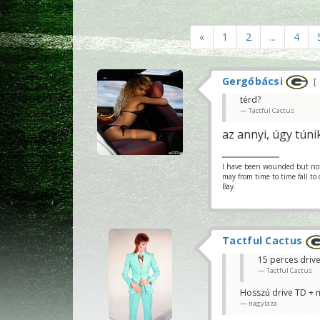
«
1
2
...
4
Gergőbácsi
térd?
Tactful Cactus
az annyi, úgy tún
I have been wounded but not y
may from time to time fall to
Bay.
Tactful Cactus
15 perces drive
Tactful Cactus
Hosszú drive TD + m
nagylaza