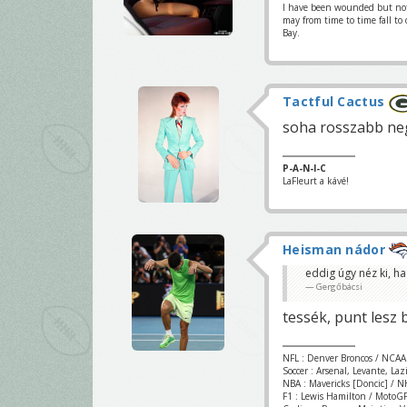
I have been wounded but not y
may from time to time fall to
Bay.
Tactful Cactus
soha rosszabb ne
P-A-N-I-C
LaFleurt a kávé!
Heisman nádor
eddig úgy néz ki, h
Gergőbácsi
tessék, punt lesz 
NFL : Denver Broncos / NCAA
Soccer : Arsenal, Levante, La
NBA : Mavericks [Doncic] / NH
F1 : Lewis Hamilton / MotoGP