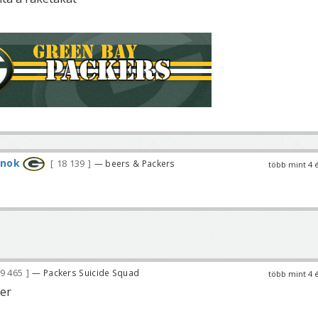
rnok
18 139
— beers & Packers
több mint 4 
9 465
— Packers Suicide Squad
több mint 4 
er