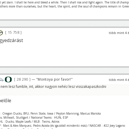
et slain. I shall lie here and bleed a while. Then I shall rise and fight again. The title of cham
 others more than ourselves, but the heart, the spirit, and the soul of champions remain in Gre
15 758
több mint 4 
gyedzárást
28 290
— "Montoya por favor!"
több mint 4 
a nem lesz fumble, int, akkor nagyon nehéz lesz visszakapaszkodni
belőle
 : Oregon Ducks, BYU, Penn State, Iowa / Peyton Manning, Marcus Mariota
zio, Millwall, Stuttgart / National Teams : HUN, ESP
L : Ducks, Maple Leafs / MLB : Twins, Astros
 : Marc & Alex Marquez, Pedro Acosta (és igazából mindenki más) / NASCAR : #22 Joey Logano