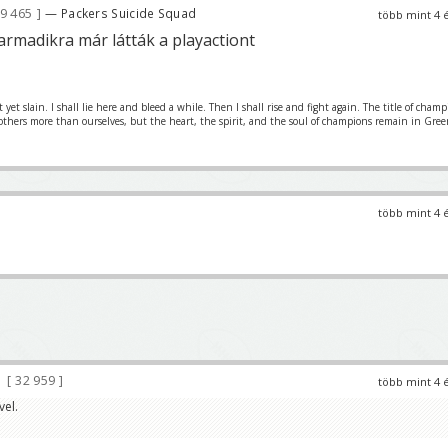
9 465
— Packers Suicide Squad
több mint 4 
 harmadikra már látták a playactiont
et slain. I shall lie here and bleed a while. Then I shall rise and fight again. The title of cham
 others more than ourselves, but the heart, the spirit, and the soul of champions remain in Gre
több mint 4 
32 959
több mint 4 
vel.