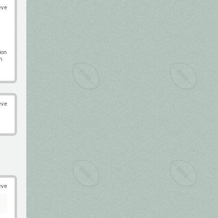
éve
pion
en
éve
éve