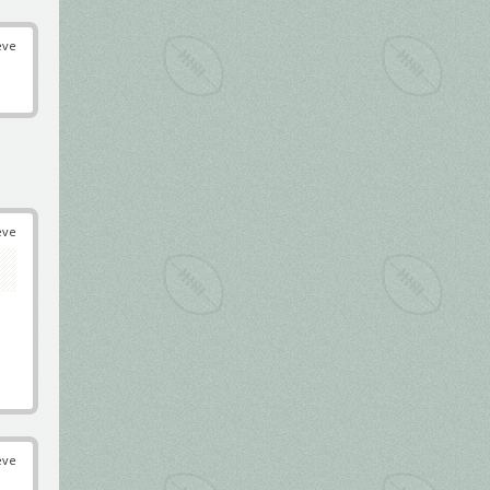
éve
éve
éve