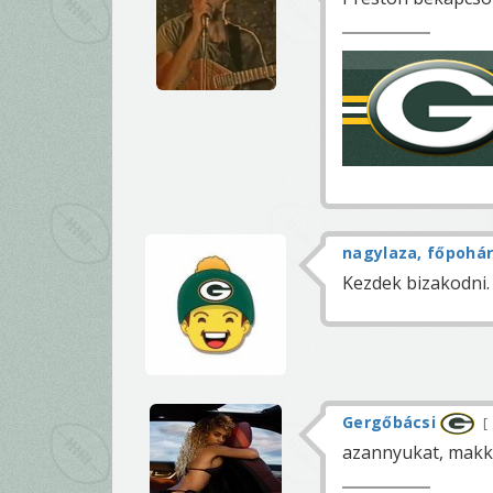
nagylaza, főpohá
Kezdek bizakodni.
Gergőbácsi
azannyukat, makk