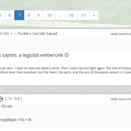
5
6
7
8
9
10
...
16
17
»
9 465
— Packers Suicide Squad
több mint 4 
ik sajnos. a legjobb emberünk 😕
et slain. I shall lie here and bleed a while. Then I shall rise and fight again. The title of cham
 others more than ourselves, but the heart, the spirit, and the soul of champions remain in Gre
15 758
több mint 4 
 TD-vel.
egállítjuk + FG = W.