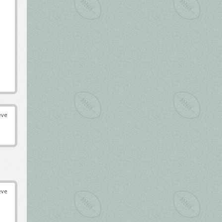
éve
éve