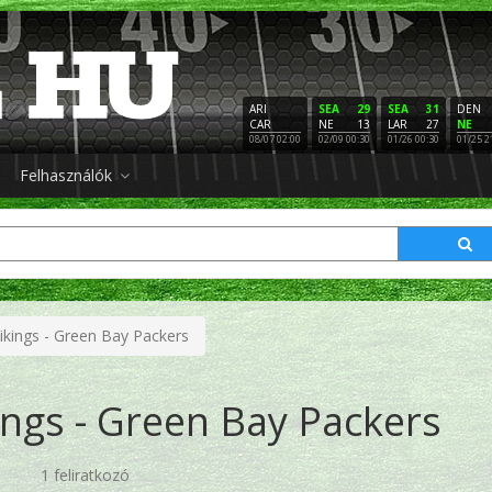
ARI
SEA
29
SEA
31
DEN
CAR
NE
13
LAR
27
NE
08/07 02:00
02/09 00:30
01/26 00:30
01/25 2
Felhasználók
ikings - Green Bay Packers
ngs - Green Bay Packers
1 feliratkozó