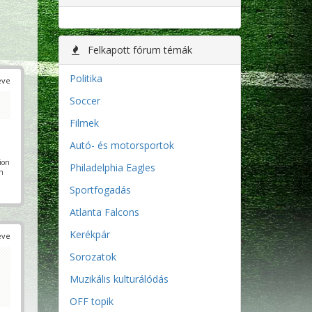
Felkapott fórum témák
Politika
éve
Soccer
Filmek
Autó- és motorsportok
pion
Philadelphia Eagles
en
Sportfogadás
Atlanta Falcons
Kerékpár
éve
Sorozatok
Muzikális kulturálódás
OFF topik