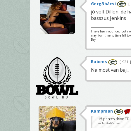
Gergőbácsi
jó volt Dillon, de
basszus Jenkins
I have been wounded but not y
may from time to time fall to
Bay.
Rubens
921
Na most van baj...
Kampman
15 perces drive TD-
Tactful Cactus