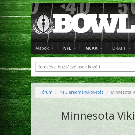
Alapok
NFL
NCAA
DRAFT
Fórum
NFL eredménykövetés
Minnesota V
Minnesota Viki