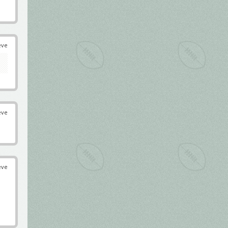
éve
éve
éve