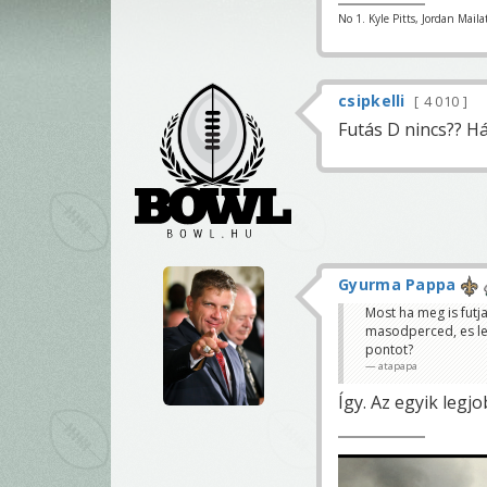
No 1. Kyle Pitts, Jordan Maila
csipkelli
4 010
Futás D nincs?? Há
Gyurma Pappa
Most ha meg is futja 
masodperced, es les
pontot?
atapapa
Így. Az egyik legj