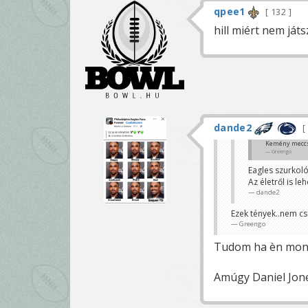
qpee1
132
hill miért nem játs
dande2
Kemény meccs. 
Greengo
Eagles szurkolók
Az életről is le
dande2
Ezek tények..nem cs
Greengo
Tudom ha èn mond
Amúgy Daniel Jone