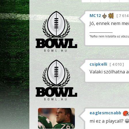
MC12
7 61
Jó, ennek nem me
“Kafka nem kitalálta az absz
csipkelli
4 010
Valaki szólhatna 
eaglesmcnabb
mi ez a playcall? 