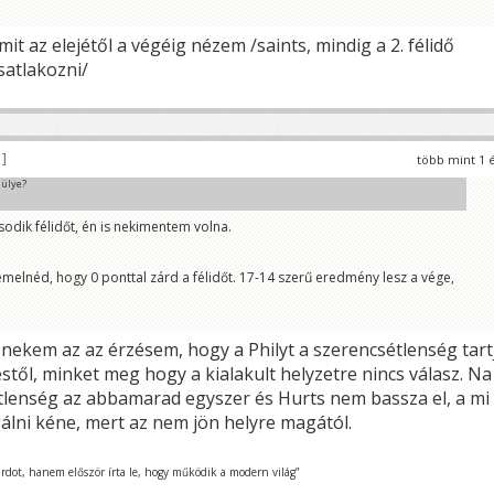
mit az elejétől a végéig nézem /saints, mindig a 2. félidő
atlakozni/
4
több mint 1 
hülye?
odik félidőt, én is nekimentem volna.
melnéd, hogy 0 ponttal zárd a félidőt. 17-14 szerű eredmény lesz a vége,
 nekem az az érzésem, hogy a Philyt a szerencsétlenség tart
stől, minket meg hogy a kialakult helyzetre nincs válasz. Na
tlenség az abbamarad egyszer és Hurts nem bassza el, a mi
álni kéne, mert az nem jön helyre magától.
urdot, hanem először írta le, hogy működik a modern világ”