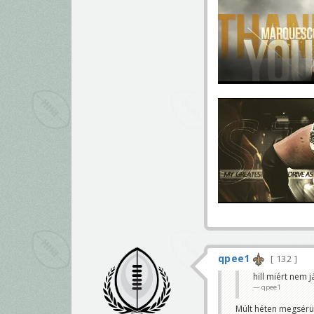
qpee1
132
hill miért nem j
qpee1
Múlt héten megsérül