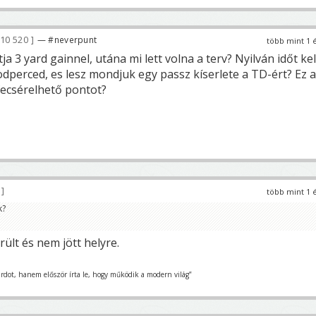
10 520
— #neverpunt
több mint 1 
a 3 yard gainnel, utána mi lett volna a terv? Nyilván időt kel
dperced, es lesz mondjuk egy passz kíserlete a TD-ért? Ez a
fecsérelhető pontot?
4
több mint 1 
k?
ült és nem jött helyre.
urdot, hanem először írta le, hogy működik a modern világ”