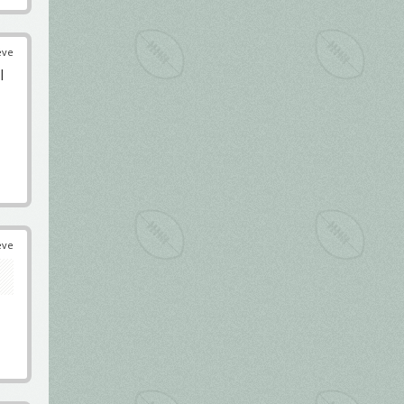
éve
l
éve