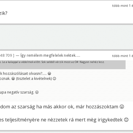
több mint 1 
zik?
48 709
— Így remélem megfelelek nektek.....
több mint 1 
Le a kalappal a védelmek előtt. Sok sebből vérzik most az O#. Nagyon nehéz lesz.
 hozzászólásait olvasni?..... 😀
hoznak. 😀 (tisztelet a kivételnek) 😉
upa negatív szarság. 😛
om az szarság ha más akkor ok, már hozzászoktam 😛
s teljesítményère ne nèzzetek rá mert mèg irigykedtek 😊