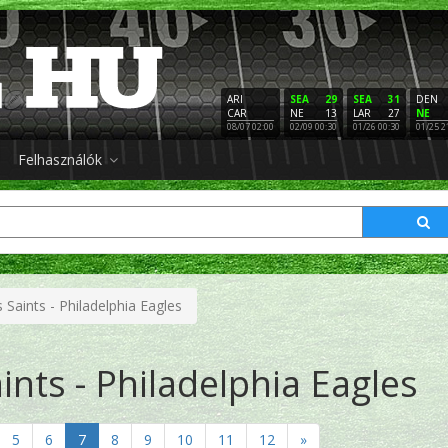
ARI
SEA
29
SEA
31
DEN
CAR
NE
13
LAR
27
NE
08/07 02:00
02/09 00:30
01/26 00:30
01/25 2
Felhasználók
Saints - Philadelphia Eagles
nts - Philadelphia Eagles
5
6
7
8
9
10
11
12
»