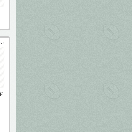
éve
ja