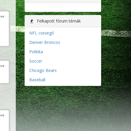
éve
Felkapott fórum témák
NFL csevegő
Denver Broncos
Politika
Soccer
éve
Chicago Bears
Baseball
éve