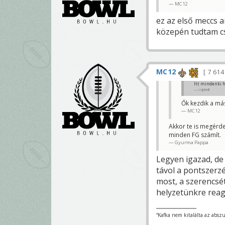
MC12
ez az első meccs a
közepén tudtam cs
MC12
7 61
Itt mindenki 
csipkelli
Ők kezdik a más
MC12
Akkor te is megérde
minden FG számít.
Gyurma Pappa
Legyen igazad, de
távol a pontszerzé
most, a szerencsé
helyzetünkre reag
“Kafka nem kitalálta az absz