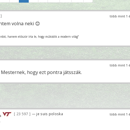
4
több mint 1 
ntem volna neki 😊
urdot, hanem először írta le, hogy működik a modern világ”
több mint 1 
a Mesternek, hogy ezt pontra játsszák.
23 597
— je suis poloska
több mint 1 
