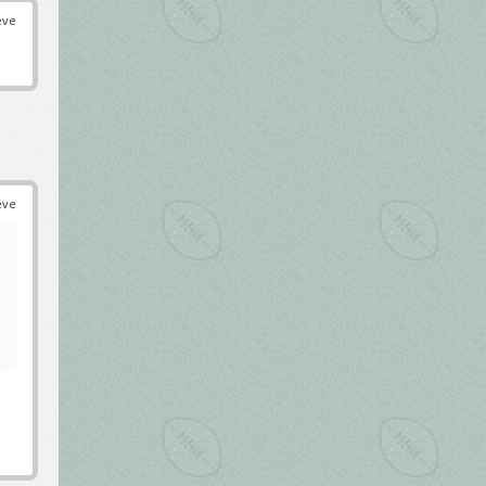
éve
éve