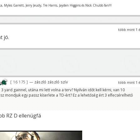
ta, Myles Garrett, Jerry Jeudy, Tre Harris, Jayden Higgins és Nick Chubb fan!!!
több mint 1 
t jó.
16 175
— zászló zászló szív
több mint 1 
3 yard gainnel, utána mi lett volna a terv? Nyilván időt kell kérni, van 10
z mondjuk egy passz kíserlete a TD-ért? Ez a lehetőség ért 3 elfecsérelhető
obb RZ D ellenúgfá