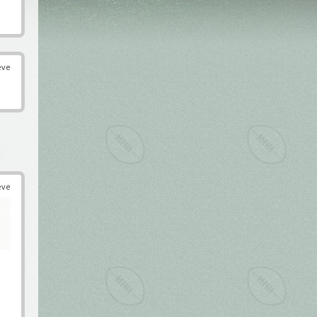
éve
éve