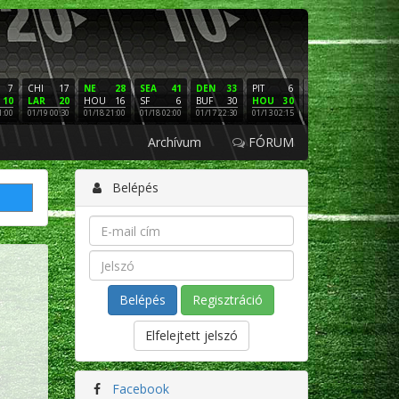
7
CHI
17
NE
28
SEA
41
DEN
33
PIT
6
NE
16
PHI
10
LAR
20
HOU
16
SF
6
BUF
30
HOU
30
LAC
3
SF
1:00
01/19 00:30
01/18 21:00
01/18 02:00
01/17 22:30
01/13 02:15
01/12 02:00
01/11 22:
Archívum
FÓRUM
Belépés
Regisztráció
Elfelejtett jelszó
Facebook