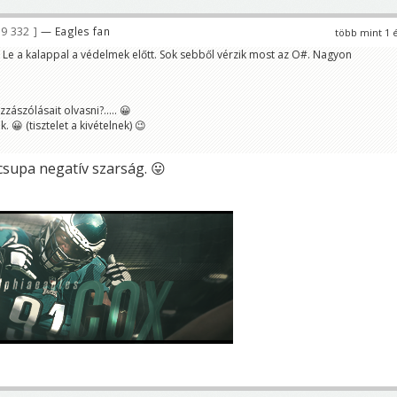
9 332
— Eagles fan
több mint 1 
Le a kalappal a védelmek előtt. Sok sebből vérzik most az O#. Nagyon
zászólásait olvasni?..... 😀
k. 😀 (tisztelet a kivételnek) 😉
csupa negatív szarság. 😛