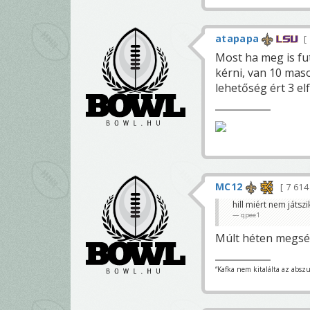
atapapa
Most ha meg is futj
kérni, van 10 maso
lehetőség ért 3 el
MC12
7 61
hill miért nem játszi
qpee1
Múlt héten megsér
“Kafka nem kitalálta az absz