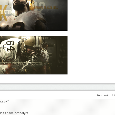
több mint 1 
átszik?
t és nem jött helyre.