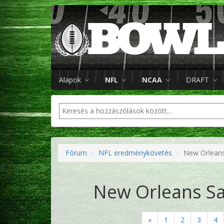
Alapok
NFL
NCAA
DRAFT
Fórum
NFL eredménykövetés
New Orleans 
New Orleans Sai
«
1
2
3
4