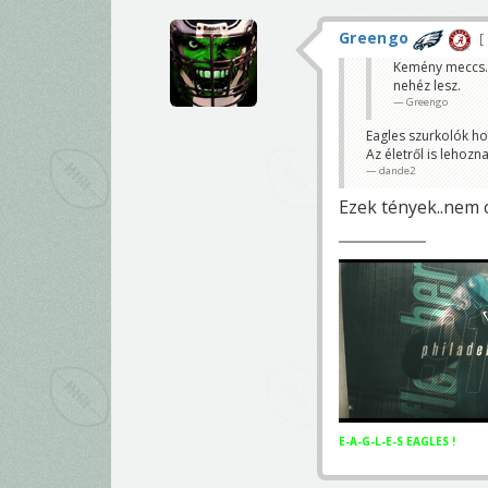
Greengo
Kemény meccs. 
nehéz lesz.
Greengo
Eagles szurkolók hoz
Az életről is lehozna
dande2
Ezek tények..nem 
E-A-G-L-E-S EAGLES !