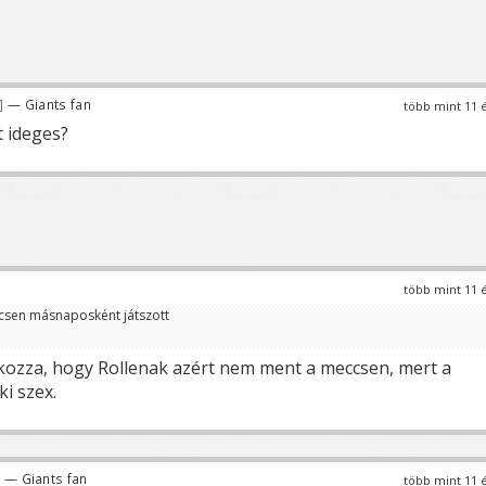
— Giants fan
több mint 11 
t ideges?
több mint 11 
csen másnaposként játszott
kozza, hogy Rollenak azért nem ment a meccsen, mert a
i szex.
— Giants fan
több mint 11 