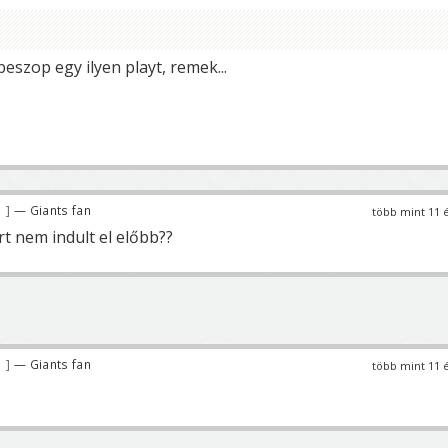
eszop egy ilyen playt, remek...
3
— Giants fan
több mint 11 
t nem indult el előbb??
3
— Giants fan
több mint 11 