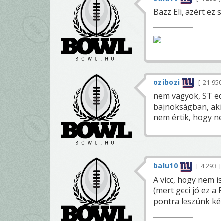
Bazz Eli, azért ez 
ozibozi
21 95
nem vagyok, ST ed
bajnokságban, akik
nem értik, hogy n
balu10
4 293
A vicc, hogy nem i
(mert geci jó ez a
pontra leszünk ké