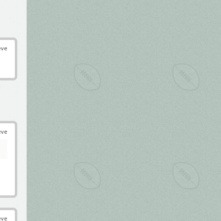
éve
éve
éve