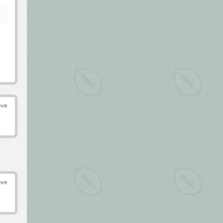
éve
éve