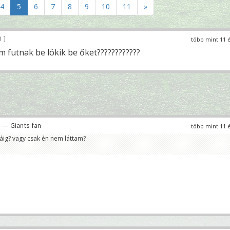
4
5
6
7
8
9
10
11
»
0
több mint 11 
em futnak be lökik be őket????????????
— Giants fan
több mint 11 
áig? vagy csak én nem láttam?