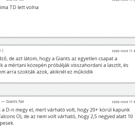
sima TD lett volna
0
több mint 11 
ző, de azt látom, hogy a Giants az egyetlen csapat a
 a mértani közepén próbálják visszahordani a lasztit, és
em arra szokták azok, akiknél ez működik
— Giants fan
több mint 11 
s a D-n megy el, mert várható volt, hogy 20+ körül kapunk
 Falcons O), de az nem volt várható, hogy 2,5 negyed alatt 10
pesek.