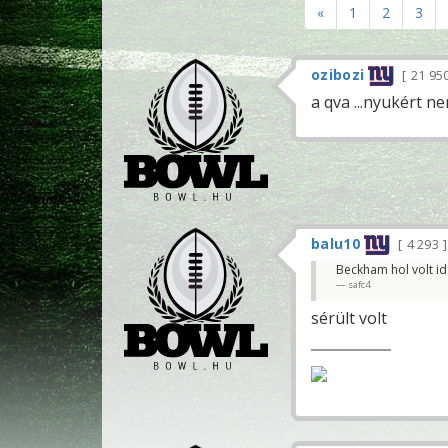
«
1
2
3
ozibozi
21 95
a qva ...nyukért n
balu10
4 293
Beckham hol volt id
safc4
sérült volt