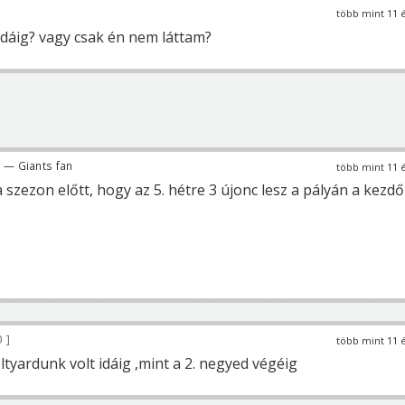
több mint 11 
idáig? vagy csak én nem láttam?
— Giants fan
több mint 11 
 szezon előtt, hogy az 5. hétre 3 újonc lesz a pályán a kezdő
0
több mint 11 
tyardunk volt idáig ,mint a 2. negyed végéig