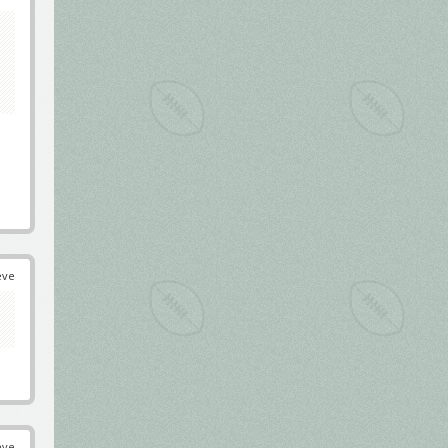
éve
éve