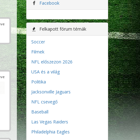
Facebook
éve
Felkapott fórum témák
Soccer
Filmek
NFL előszezon 2026
USA és a világ
éve
Politika
Jacksonville Jaguars
NFL csevegő
Baseball
Las Vegas Raiders
Philadelphia Eagles