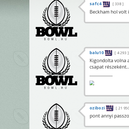
safc4
338
Beckham hol volt 
balu10
4 293
Kigondolta volna a
csapat részeként...
ozibozi
21 95
pont annyi passzol