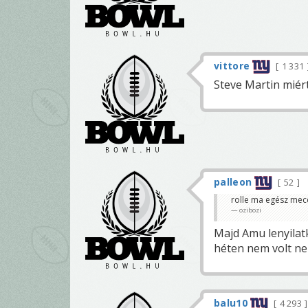
vittore
1 331
Steve Martin miér
palleon
52
rolle ma egész mec
ozibozi
Majd Amu lenyilat
héten nem volt nek
balu10
4 293