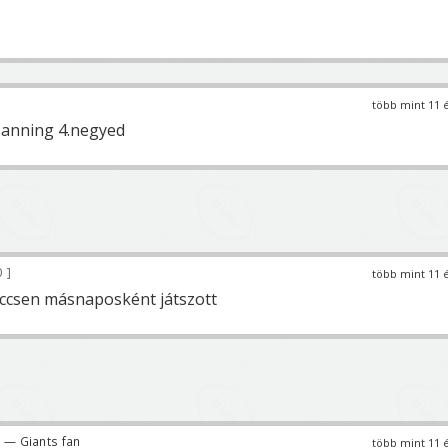
több mint 11 
Manning 4.negyed
0
több mint 11 
ccsen másnaposként játszott
— Giants fan
több mint 11 