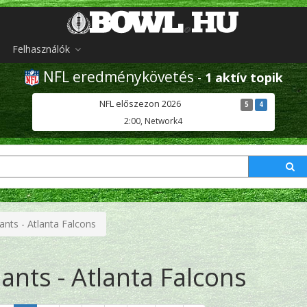
Felhasználók
NFL eredménykövetés
-
1 aktív topik
NFL előszezon 2026
5
4
2:00, Network4
nts - Atlanta Falcons
ants - Atlanta Falcons