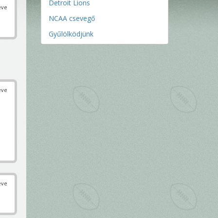
Detroit Lions
éve
NCAA csevegő
Gyűlölködjünk
éve
éve