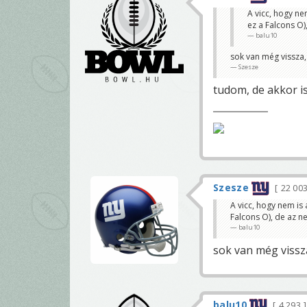
A vicc, hogy ne
ez a Falcons O)
balu10
sok van még vissza
Szesze
tudom, de akkor i
Szesze
22 00
A vicc, hogy nem is 
Falcons O), de az n
balu10
sok van még vissz
balu10
4 293