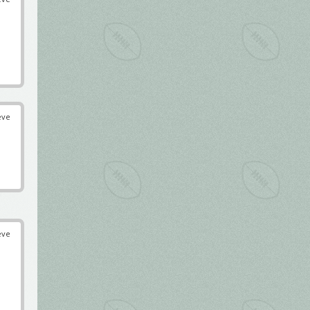
éve
éve