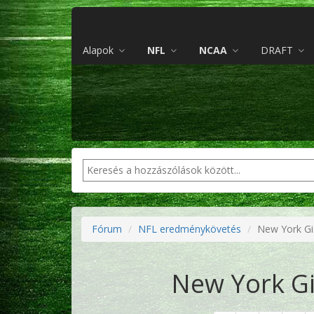
Alapok
NFL
NCAA
DRAFT
Fórum
NFL eredménykövetés
New York Gia
New York Gi