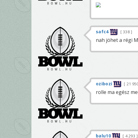
safc4
338
nah jöhet a régi 
ozibozi
21 95
rolle ma egész me
balu10
4 293