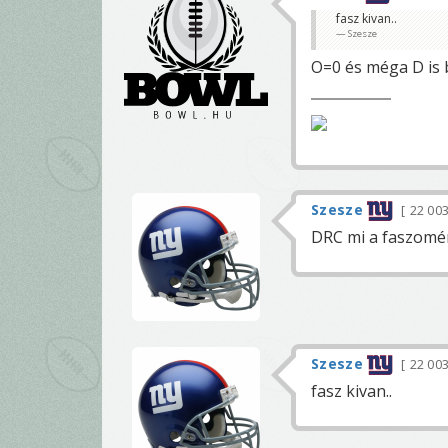
fasz kivan..
Szesze
O=0 és méga D is b
Szesze
22 00
DRC mi a faszomér
Szesze
22 00
fasz kivan..