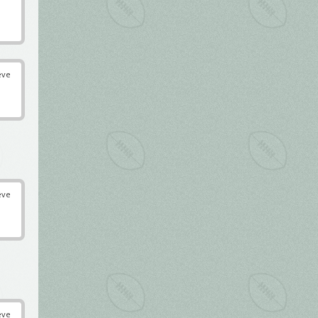
éve
éve
éve