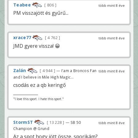
Teabee
806
több mint 8 éve
PM visszajött és gyűrű...
xrace77
4 762
több mint 8 éve
JMD gyere vissza! 😀
Zalán
4 944
— I'am a Broncos Fan
több mint 8 éve
and I believe in Mile High Magic...
csodás ez a qb keringő
"I love this sport. I hate this sport."
StormST
13 228
— SB 50
több mint 8 éve
Champion @ Grund
Az a spot hogy jött össze, sporikám?