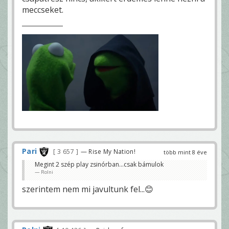
meccseket.
Pari
3 657
— Rise My Nation!
több mint 8 éve
Megint 2 szép play zsinórban...csak bámulok
Rolni
szerintem nem mi javultunk fel...😊