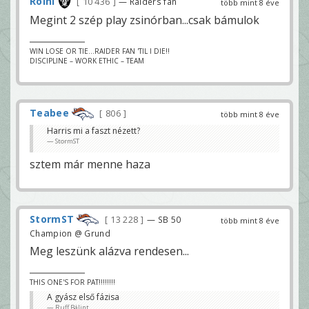
Rolni
10 436
— Raiders fan
több mint 8 éve
Megint 2 szép play zsinórban...csak bámulok
WIN LOSE OR TIE...RAIDER FAN 'TIL I DIE!!
DISCIPLINE – WORK ETHIC – TEAM
Teabee
806
több mint 8 éve
Harris mi a faszt nézett?
StormST
sztem már menne haza
StormST
13 228
— SB 50
több mint 8 éve
Champion @ Grund
Meg leszünk alázva rendesen...
THIS ONE'S FOR PAT!!!!!!!!
A gyász első fázisa
Ruff Bálint