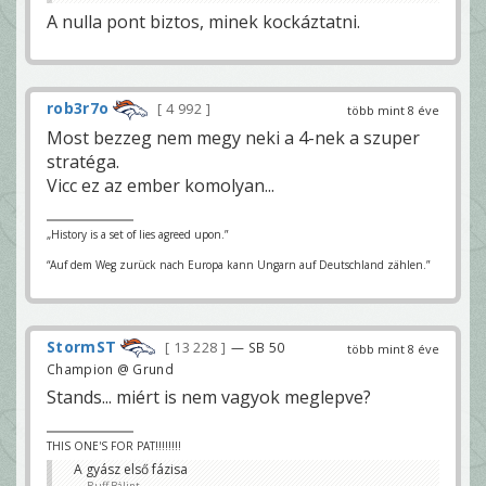
A nulla pont biztos, minek kockáztatni.
rob3r7o
4 992
több mint 8 éve
Most bezzeg nem megy neki a 4-nek a szuper
stratéga.
Vicc ez az ember komolyan...
„History is a set of lies agreed upon.”
“Auf dem Weg zurück nach Europa kann Ungarn auf Deutschland zählen.”
StormST
13 228
— SB 50
több mint 8 éve
Champion @ Grund
Stands... miért is nem vagyok meglepve?
THIS ONE'S FOR PAT!!!!!!!!
A gyász első fázisa
Ruff Bálint