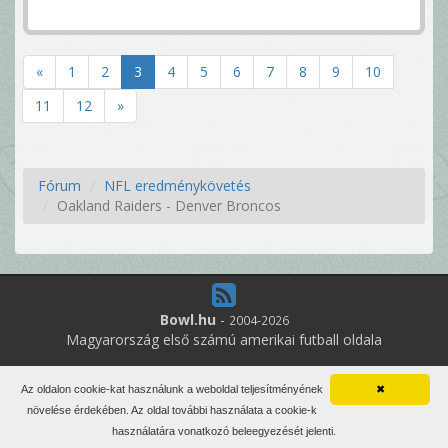
«
1
2
3
4
5
6
7
8
9
10
11
12
»
Fórum
NFL eredménykövetés
Oakland Raiders - Denver Broncos
Bowl.hu
-
2004-2026
Magyarország első számú amerikai futball oldala
18
online felhasználó
Az oldalon cookie-kat használunk a weboldal teljesítményének
✖
Minden jog fenntartva. Írott anyagok újraközlése csak a szerző
növelése érdekében. Az oldal további használata a cookie-k
engedélyével.
használatára vonatkozó beleegyezését jelenti.
Impresszum