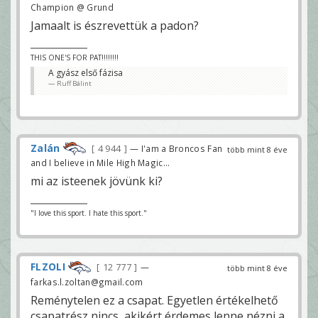
Champion @ Grund
Jamaalt is észrevettük a padon?
THIS ONE'S FOR PAT!!!!!!!!
A gyász első fázisa
Ruff Bálint
Zalán
4 944
— I'am a Broncos Fan
több mint 8 éve
and I believe in Mile High Magic...
mi az isteenek jövünk ki?
"I love this sport. I hate this sport."
FLZOLI
12 777
—
több mint 8 éve
farkas.l.zoltan@gmail.com
Reménytelen ez a csapat. Egyetlen értékelhető
csapatrész nincs, akikért érdemes lenne nézni a