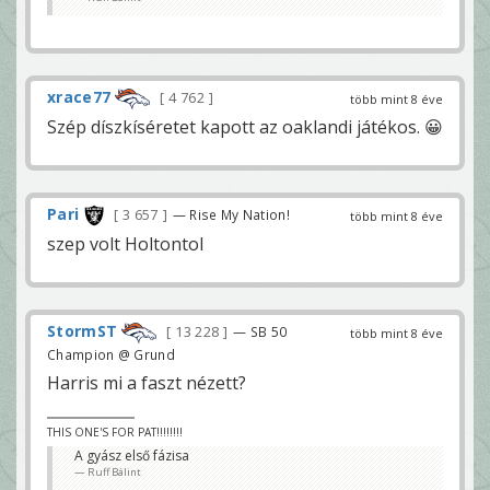
xrace77
4 762
több mint 8 éve
Szép díszkíséretet kapott az oaklandi játékos. 😀
Pari
3 657
— Rise My Nation!
több mint 8 éve
szep volt Holtontol
StormST
13 228
— SB 50
több mint 8 éve
Champion @ Grund
Harris mi a faszt nézett?
THIS ONE'S FOR PAT!!!!!!!!
A gyász első fázisa
Ruff Bálint