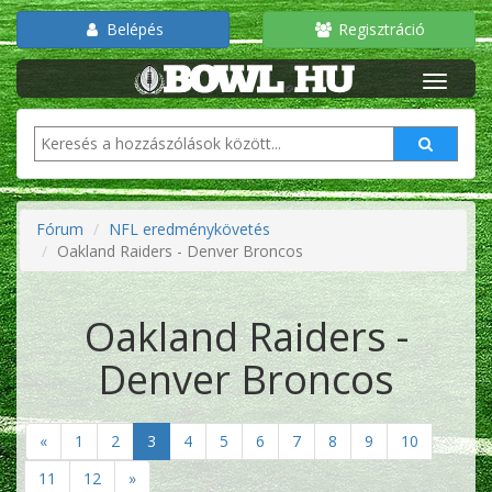
Belépés
Regisztráció
Fórum
NFL eredménykövetés
Oakland Raiders - Denver Broncos
Oakland Raiders -
Denver Broncos
«
1
2
3
4
5
6
7
8
9
10
11
12
»