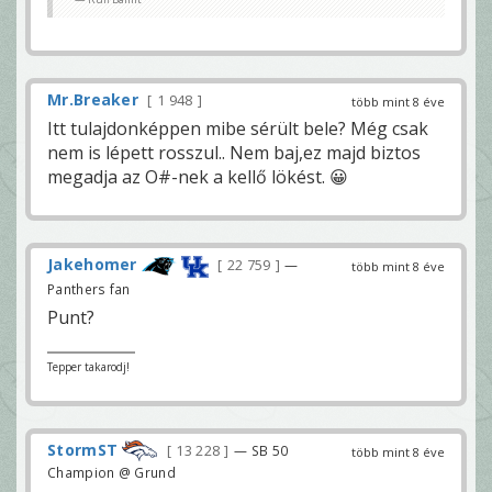
Mr.Breaker
1 948
több mint 8 éve
Itt tulajdonképpen mibe sérült bele? Még csak
nem is lépett rosszul.. Nem baj,ez majd biztos
megadja az O#-nek a kellő lökést. 😀
Jakehomer
22 759
—
több mint 8 éve
Panthers fan
Punt?
Tepper takarodj!
StormST
13 228
— SB 50
több mint 8 éve
Champion @ Grund