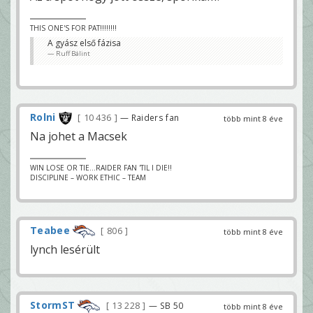
THIS ONE'S FOR PAT!!!!!!!!
A gyász első fázisa
Ruff Bálint
Rolni
10 436
— Raiders fan
több mint 8 éve
Na johet a Macsek
WIN LOSE OR TIE...RAIDER FAN 'TIL I DIE!!
DISCIPLINE – WORK ETHIC – TEAM
Teabee
806
több mint 8 éve
lynch lesérült
StormST
13 228
— SB 50
több mint 8 éve