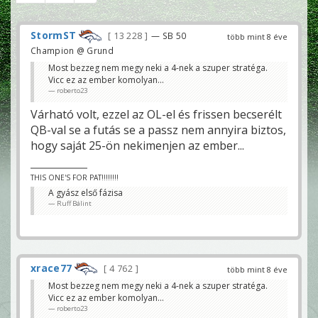
StormST
13 228
— SB 50
több mint 8 éve
Champion @ Grund
Most bezzeg nem megy neki a 4-nek a szuper stratéga.
Vicc ez az ember komolyan...
roberto23
Várható volt, ezzel az OL-el és frissen becserélt
QB-val se a futás se a passz nem annyira biztos,
hogy saját 25-ön nekimenjen az ember...
THIS ONE'S FOR PAT!!!!!!!!
A gyász első fázisa
Ruff Bálint
xrace77
4 762
több mint 8 éve
Most bezzeg nem megy neki a 4-nek a szuper stratéga.
Vicc ez az ember komolyan...
roberto23