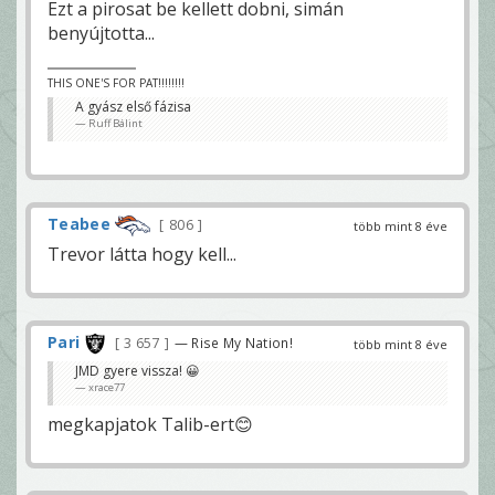
Ezt a pirosat be kellett dobni, simán
benyújtotta...
THIS ONE'S FOR PAT!!!!!!!!
A gyász első fázisa
Ruff Bálint
Teabee
806
több mint 8 éve
Trevor látta hogy kell...
Pari
3 657
— Rise My Nation!
több mint 8 éve
JMD gyere vissza! 😀
xrace77
megkapjatok Talib-ert😊