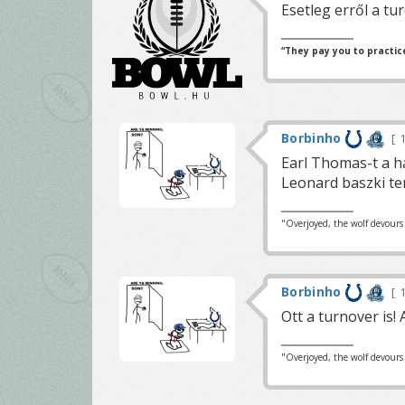
Esetleg erről a tu
“They pay you to practic
Borbinho
1
Earl Thomas-t a h
Leonard baszki te
"Overjoyed, the wolf devours h
Borbinho
1
Ott a turnover is! 
"Overjoyed, the wolf devours h