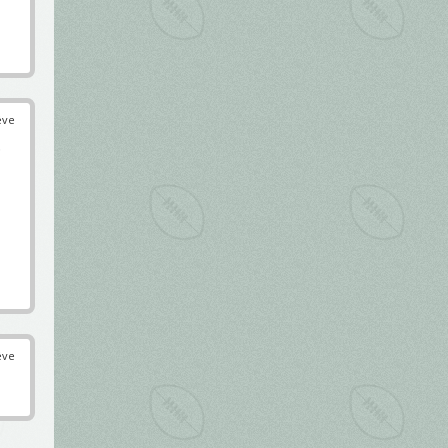
éve
.
éve