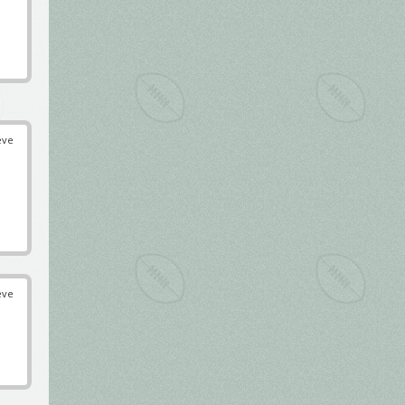
éve
éve