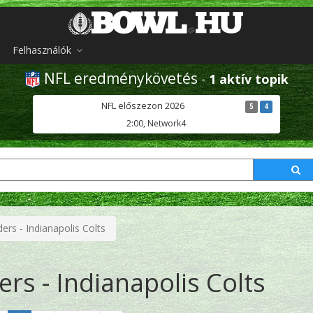
Felhasználók
NFL eredménykövetés
-
1 aktív topik
NFL előszezon 2026
5
4
2:00, Network4
ers - Indianapolis Colts
rs - Indianapolis Colts