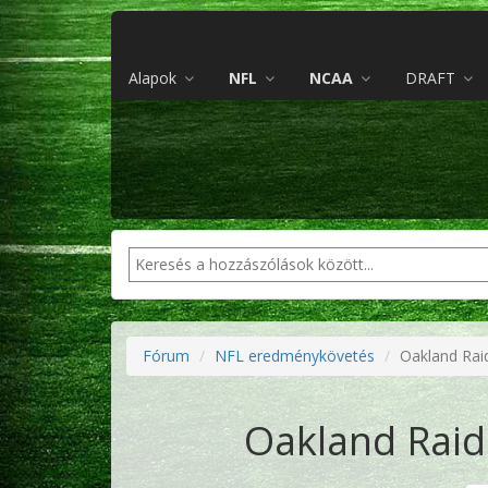
Alapok
NFL
NCAA
DRAFT
Fórum
NFL eredménykövetés
Oakland Raid
Oakland Raide