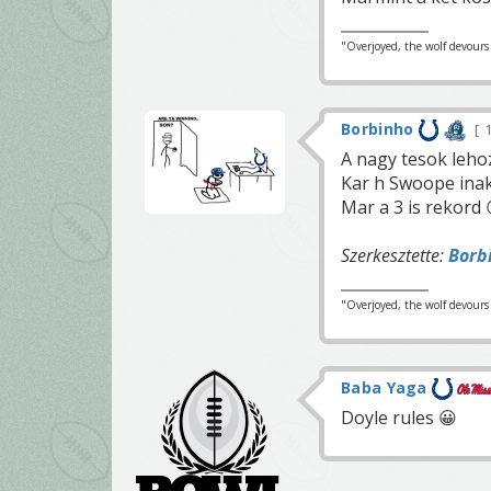
"Overjoyed, the wolf devours h
Borbinho
1
A nagy tesok leho
Kar h Swoope inakt
Mar a 3 is rekord 
Szerkesztette:
Borb
"Overjoyed, the wolf devours h
Baba Yaga
Doyle rules 😀