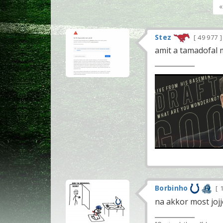
«
Stez
49 977
amit a tamadofal 
Borbinho
1
na akkor most jojj