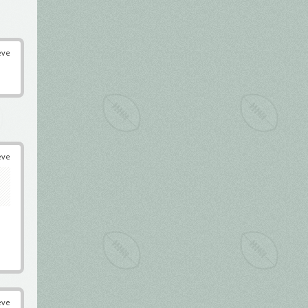
éve
éve
éve