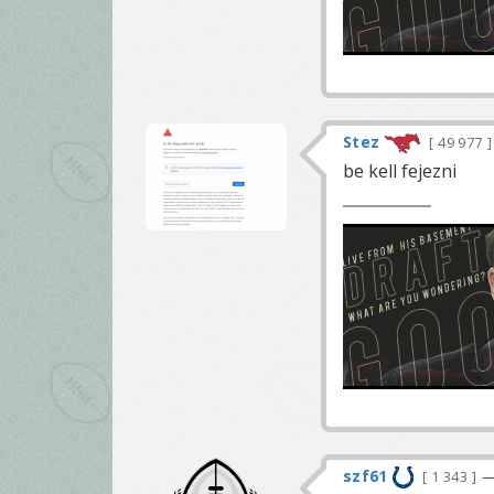
Stez
49 977
be kell fejezni
szf61
1 343
—