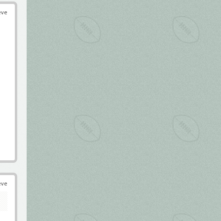
éve
éve