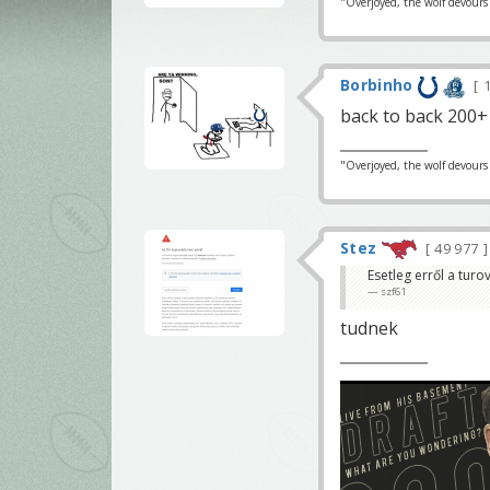
"Overjoyed, the wolf devours h
Borbinho
1
back to back 200+ 
"Overjoyed, the wolf devours h
Stez
49 977
Esetleg erről a turo
szf61
tudnek