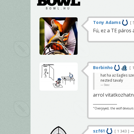
Tony Adams
Fú, ez a TE páros á
Borbinho
1
hat ha az Eagles sz
nezted tavaly
Stez
arrol vitatkozhatn
"Overjoyed, the wolf devours h
szf61
1 343
—