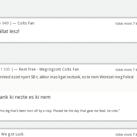
5 949
— Colts Fan
több mint 7 
llat lesz!
1 535
— Rent Free - Megrögzött Colts Fan
több mint 7 
erinted ezzel nyert SB-t, akkor mas ligat neztunk, es te nem Wentzet meg Folest
ank ki nezte es ki nem
is leg that's been torn off by a trap. Praised be the day that gave me food, he cries."
 We got Luck.
több mint 7 