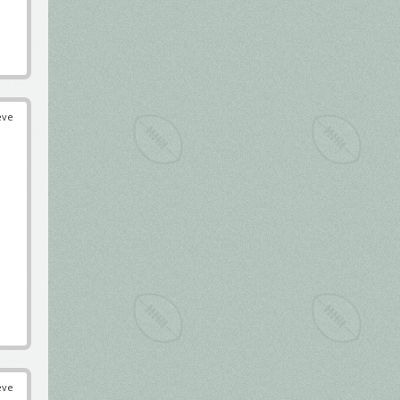
éve
éve