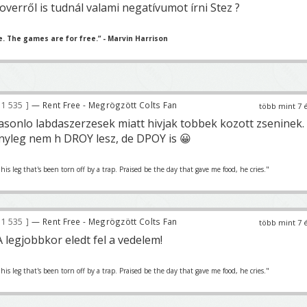
roverről is tudnál valami negatívumot írni Stez ?
e. The games are for free.” - Marvin Harrison
1 535
— Rent Free - Megrögzött Colts Fan
több mint 7 
asonlo labdaszerzesek miatt hivjak tobbek kozott zseninek.
nyleg nem h DROY lesz, de DPOY is 😀
is leg that's been torn off by a trap. Praised be the day that gave me food, he cries."
1 535
— Rent Free - Megrögzött Colts Fan
több mint 7 
A legjobbkor eledt fel a vedelem!
is leg that's been torn off by a trap. Praised be the day that gave me food, he cries."