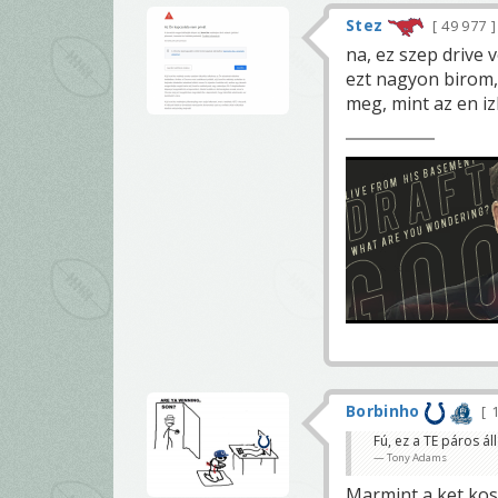
Stez
49 977
na, ez szep drive v
ezt nagyon birom,
meg, mint az en i
Borbinho
1
Fú, ez a TE páros áll
Tony Adams
Marmint a ket kos