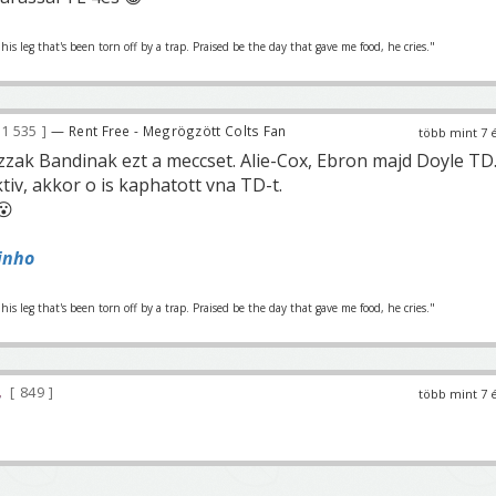
is leg that's been torn off by a trap. Praised be the day that gave me food, he cries."
1 535
— Rent Free - Megrögzött Colts Fan
több mint 7 
zzak Bandinak ezt a meccset. Alie-Cox, Ebron majd Doyle TD
iv, akkor o is kaphatott vna TD-t.
😮
inho
is leg that's been torn off by a trap. Praised be the day that gave me food, he cries."
849
több mint 7 