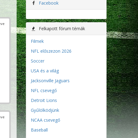
Facebook
éve
Felkapott fórum témák
Filmek
NFL előszezon 2026
Soccer
USA és a világ
Jacksonville Jaguars
NFL csevegő
Detroit Lions
Gyűlölködjünk
éve
NCAA csevegő
Baseball