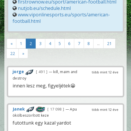
firstrownow.eu/sport/american-football.html
nutjob.eu/schedule.html
www.viponlinesports.eu/sports/american-
football.html
«
1
2
3
4
5
6
7
8
...
21
22
»
jorge
491
— kill, maim and
több mint 12 éve
destroy
innen lesz meg, figyeljétek😀
Janek
17 098
— Apu
több mint 12 éve
ökölbeszorított keze
futottunk egy kazal yardot