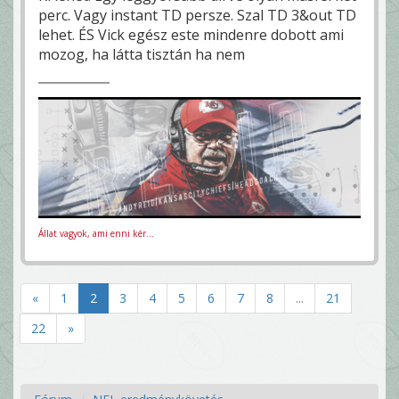
perc. Vagy instant TD persze. Szal TD 3&out TD
lehet. ÉS Vick egész este mindenre dobott ami
mozog, ha látta tisztán ha nem
Állat vagyok, ami enni kér...
«
1
2
3
4
5
6
7
8
...
21
22
»