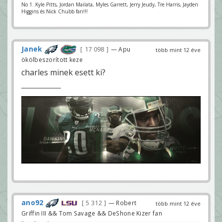
No 1. Kyle Pitts, Jordan Mailata, Myles Garrett, Jerry Jeudy, Tre Harris, Jayden
Higgins és Nick Chubb fan!!!
Janek
17 098
— Apu
több mint 12 éve
ökölbeszorított keze
charles minek esett ki?
ano92
5 312
— Robert
több mint 12 éve
Griffin III && Tom Savage && DeShone Kizer fan