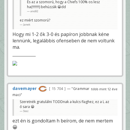
És az a szomorú, hogy a Chiefs 100% os lesz
ha(!!!!!!!!) behúzzák 😀dd
ano92
ez miért szomorú?
Janek
Hogy mi 1-2 ők 3-0 és papíron jobbnak kéne
lennünk, legalábbis ofenseben de nem voltunk
ma.
davemayer
15 704
— "Grammar
több mint 12 éve
maci"
Szeretnék gratulálni TODDnak a kulcs flaghez, ez a L az
ő sara 😀
Stez
ezt én is gondoltam h beírom, de nem mertem
😀