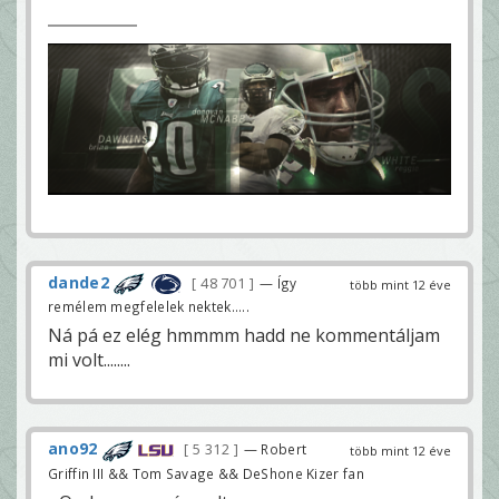
dande2
48 701
— Így
több mint 12 éve
remélem megfelelek nektek.....
Ná pá ez elég hmmmm hadd ne kommentáljam
mi volt........
ano92
5 312
— Robert
több mint 12 éve
Griffin III && Tom Savage && DeShone Kizer fan