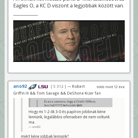
Eagles O, a KC D viszont a legjobbak között van.
ano92
5 312
— Robert
több mint 12 éve
Griffin III && Tom Savage && DeShone Kizer fan
És az a szomorú, hogy a Chiefs 100% os
lesz ha(!!!!!!!!) behúzzák 😀dd
ano92
Hogy mi 1-2 ők 3-0 és papíron jobbnak kéne
lennünk, legalábbis ofenseben de nem voltunk
ez miért szomorú?
Janek
ma.
ano92
miért kéne jobbak lennünk?