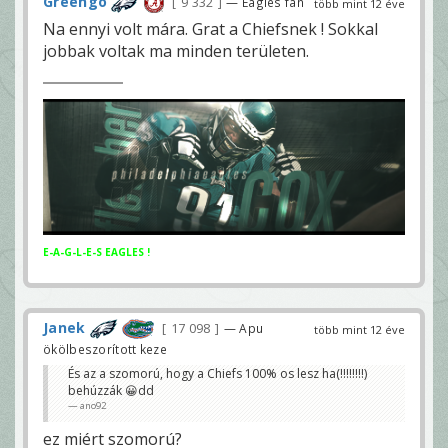
Greengo
9 332
— Eagles fan
több mint 12 éve
Na ennyi volt mára. Grat a Chiefsnek ! Sokkal
jobbak voltak ma minden területen.
E-A-G-L-E-S EAGLES !
Janek
17 098
— Apu
több mint 12 éve
ökölbeszorított keze
És az a szomorú, hogy a Chiefs 100% os lesz ha(!!!!!!!!)
behúzzák 😀dd
ano92
ez miért szomorú?