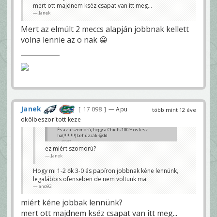
mert ott majdnem kséz csapat van itt meg...
Janek
Mert az elmúlt 2 meccs alapján jobbnak kellett
volna lennie az o nak 😀
Janek
17 098
— Apu
több mint 12 éve
ökölbeszorított keze
És az a szomorú, hogy a Chiefs 100% os lesz
ha(!!!!!!!!) behúzzák 😀dd
ano92
ez miért szomorú?
Janek
Hogy mi 1-2 ők 3-0 és papíron jobbnak kéne lennünk,
legalábbis ofenseben de nem voltunk ma.
ano92
miért kéne jobbak lennünk?
mert ott majdnem kséz csapat van itt meg...