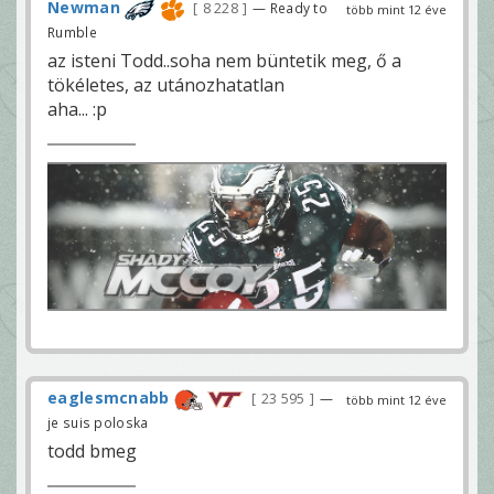
Newman
8 228
— Ready to
több mint 12 éve
Rumble
az isteni Todd..soha nem büntetik meg, ő a
tökéletes, az utánozhatatlan
aha... :p
eaglesmcnabb
23 595
—
több mint 12 éve
je suis poloska
todd bmeg