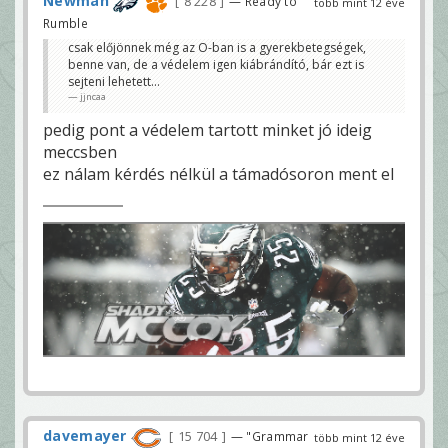
Newman
8 228
— Ready to
több mint 12 éve
Rumble
csak előjönnek még az O-ban is a gyerekbetegségek,
benne van, de a védelem igen kiábrándító, bár ezt is
sejteni lehetett...
jjncaa
pedig pont a védelem tartott minket jó ideig
meccsben
ez nálam kérdés nélkül a támadósoron ment el
davemayer
15 704
— "Grammar
több mint 12 éve