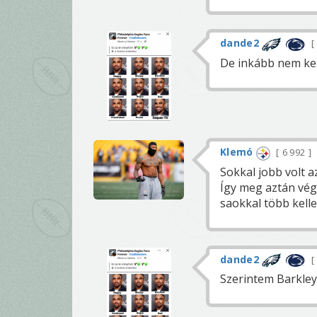
dande2
De inkább nem ke
Klemó
6 992
Sokkal jobb volt az
Így meg aztán végl
saokkal több kelle
dande2
Szerintem Barkle