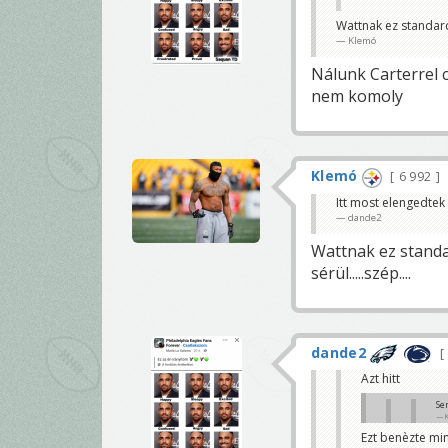
Wattnak ez standard.
Klemó
Nálunk Carterrel 
nem komoly
Klemó
6 992
Itt most elengedtek 
dande2
Wattnak ez standard
sérül.....szép....
dande2
Azt hitt
Se
Ezt benèzte mi
Maradjun