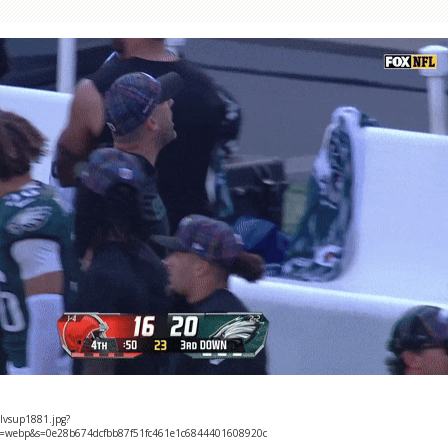
mlvsup1881.jpg?
o=webp&s=0e28b674dcfbb87f51fc461e1c6844401608920c