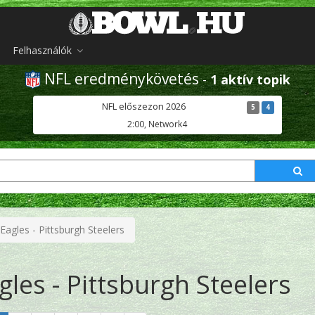
Felhasználók
NFL eredménykövetés
-
1 aktív topik
NFL előszezon 2026
5
4
2:00, Network4
 Eagles - Pittsburgh Steelers
gles - Pittsburgh Steelers