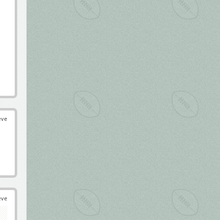
éve
éve