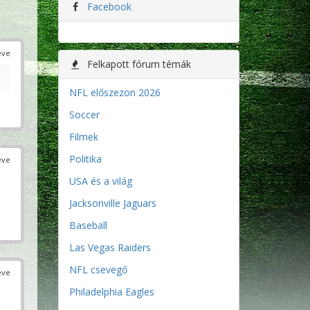
Facebook
éve
Felkapott fórum témák
NFL előszezon 2026
Soccer
Filmek
Politika
éve
USA és a világ
Jacksonville Jaguars
Baseball
Las Vegas Raiders
NFL csevegő
éve
Philadelphia Eagles