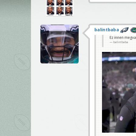
balintbaba
Ez innen megva
balintbaba