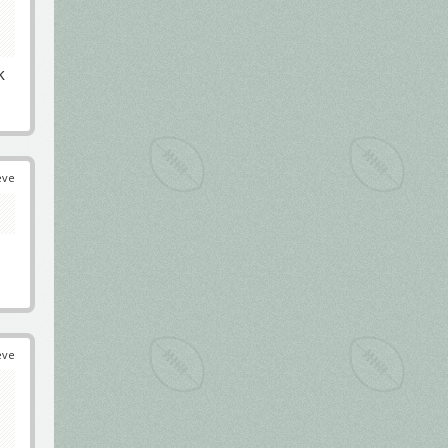
k
éve
éve