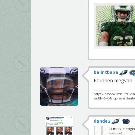
balintbaba
Ez innen megvan.
https://preview.redd.it/z5q
width=640&crop=smart&aut
dande2
Itt most elenge
dande2