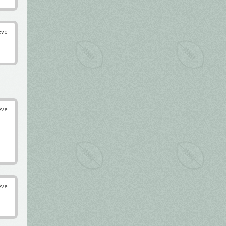
éve
éve
éve