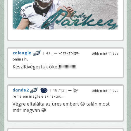
zoleagle
43
— kozakzol@t-
több mint 11 éve
online.hu
Kész!Kivégeztük őket!!!!!!!!!!!!!!!!!!!
dande2
48 712
— Így
több mint 11 éve
remélem megfelelek nektek.....
Végre eltalálta az üres embert 😛 talán most
már megvan 😀