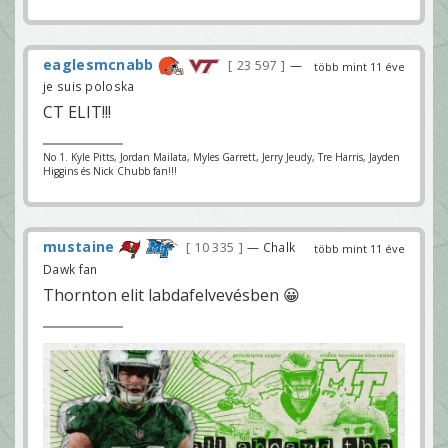
eaglesmcnabb
23 597
—
több mint 11 éve
je suis poloska
CT ELIT!!!
No 1. Kyle Pitts, Jordan Mailata, Myles Garrett, Jerry Jeudy, Tre Harris, Jayden
Higgins és Nick Chubb fan!!!
mustaine
10 335
— Chalk
több mint 11 éve
Dawk fan
Thornton elit labdafelvevésben 😀