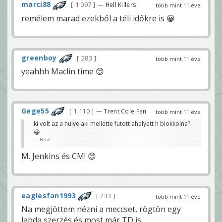
marci88
1 097
— Hell Killers
több mint 11 éve
remélem marad ezekből a téli időkre is 😀
greenboy
283
több mint 11 éve
yeahhh Maclin time 😊
Gege55
1 110
— Trent Cole Fan
több mint 11 éve
ki volt az a hülye aki mellette futott ahelyett h blokkolna?
😀
Bébé
M. Jenkins és CM! 😊
eaglesfan1993
233
több mint 11 éve
Na megjöttem nézni a meccset, rögtön egy
labda szerzés és most már TD is.