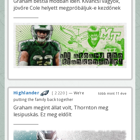
Graham bestia módban idén. Kíváncsi vagyok,
jövőre Cole helyett megpróbáljuk-e kezdőnek
Highlander
2 220
— We’re
több mint 11 éve
putting the family back together
Graham megint állat volt, Thornton meg
lesipuskás. Ez meg eldőlt