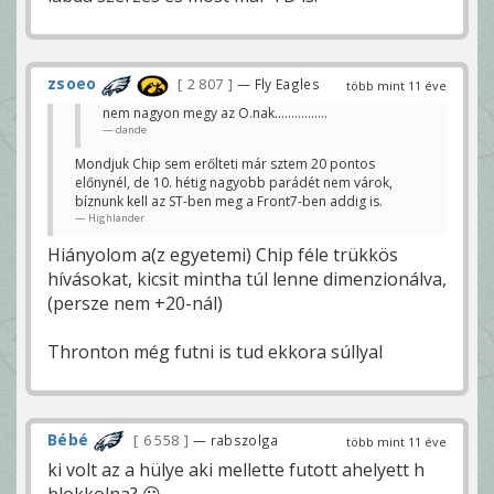
zsoeo
2 807
— Fly Eagles
több mint 11 éve
nem nagyon megy az O.nak................
dande
Mondjuk Chip sem erőlteti már sztem 20 pontos
előnynél, de 10. hétig nagyobb parádét nem várok,
bíznunk kell az ST-ben meg a Front7-ben addig is.
Highlander
Hiányolom a(z egyetemi) Chip féle trükkös
hívásokat, kicsit mintha túl lenne dimenzionálva,
(persze nem +20-nál)
Thronton még futni is tud ekkora súllyal
Bébé
6 558
— rabszolga
több mint 11 éve
ki volt az a hülye aki mellette futott ahelyett h
blokkolna? 😀