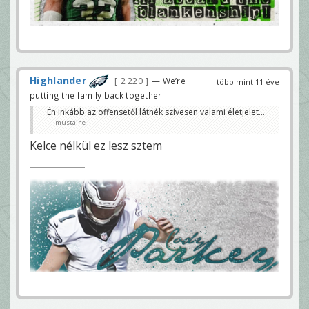
Highlander
2 220
— We’re
több mint 11 éve
putting the family back together
Én inkább az offensetől látnék szívesen valami életjelet...
mustaine
Kelce nélkül ez lesz sztem