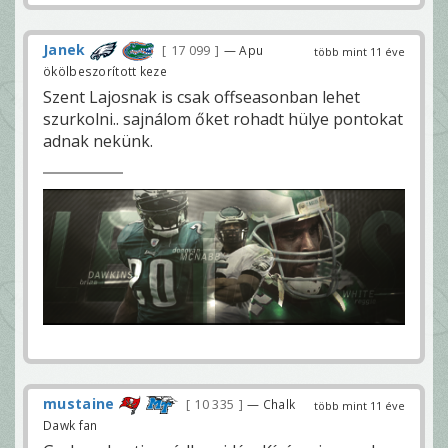
Janek
17 099
— Apu
több mint 11 éve
ökölbeszorított keze
Szent Lajosnak is csak offseasonban lehet
szurkolni.. sajnálom őket rohadt hülye pontokat
adnak nekünk.
mustaine
10 335
— Chalk
több mint 11 éve
Dawk fan