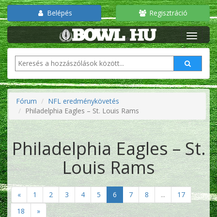
Belépés
Regisztráció
Fórum
NFL eredménykövetés
Philadelphia Eagles – St. Louis Rams
Philadelphia Eagles – St.
Louis Rams
«
1
2
3
4
5
6
7
8
...
17
18
»