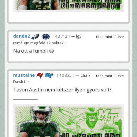
dande2
48 712
— Így
több mint 11 éve
remélem megfelelek nektek.....
Na ott a fumbli 😛
mustaine
10 335
— Chalk
több mint 11 éve
Dawk fan
Tavon Austin nem kétszer ilyen gyors volt?