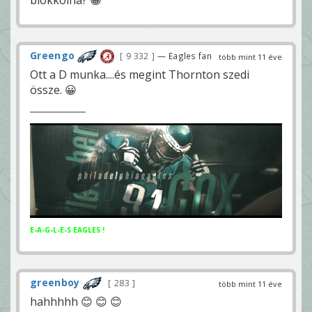
Greengo
9 332
— Eagles fan
több mint 11 éve
Ott a D munka....és megint Thornton szedi
össze. 😀
E-A-G-L-E-S EAGLES !
greenboy
283
több mint 11 éve
hahhhhh 😊 😊 😊