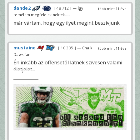
dande2
48 712
— Így
több mint 11 éve
remélem megfelelek nektek.....
már vártam, hogy egy ilyet megint beszívjunk
mustaine
10 335
— Chalk
több mint 11 éve
Dawk fan
Én inkább az offensetől látnék szívesen valami
életjelet...