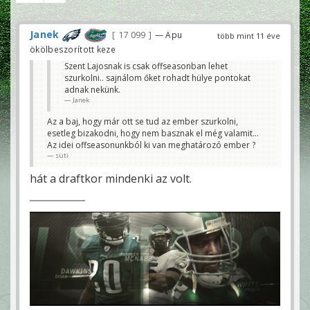
Janek
17 099
— Apu
több mint 11 éve
ökölbeszorított keze
Szent Lajosnak is csak offseasonban lehet
szurkolni.. sajnálom őket rohadt hülye pontokat
adnak nekünk.
Janek
Az a baj, hogy már ott se tud az ember szurkolni,
esetleg bizakodni, hogy nem basznak el még valamit...
Az idei offseasonunkból ki van meghatározó ember ?
süti
hát a draftkor mindenki az volt.