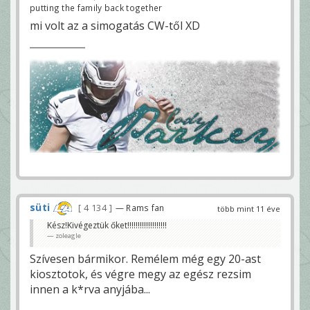
putting the family back together
mi volt az a simogatás CW-től XD
süti
4 134
— Rams fan
több mint 11 éve
Kész!Kivégeztük őket!!!!!!!!!!!!!!!!!!!
zoleagle
Szívesen bármikor. Remélem még egy 20-ast
kiosztotok, és végre megy az egész rezsim
innen a k*rva anyjába...