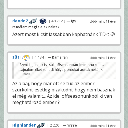
dande2
48 712
— Így
több mint 11 éve
remélem megfelelek nektek.....
Azért most kicsit lassabban kaphatnánk TD-t 😛
süti
4 134
— Rams fan
több mint 11 éve
Szent Lajosnak is csak offseasonban lehet szurkolni..
sajnálom őket rohadt hülye pontokat adnak nekünk.
Janek
Az a baj, hogy már ott se tud az ember
szurkolni, esetleg bizakodni, hogy nem basznak
el még valamit... Az idei offseasonunkból ki van
meghatározó ember ?
Highlander
2 220
— We’re
több mint 11 éve