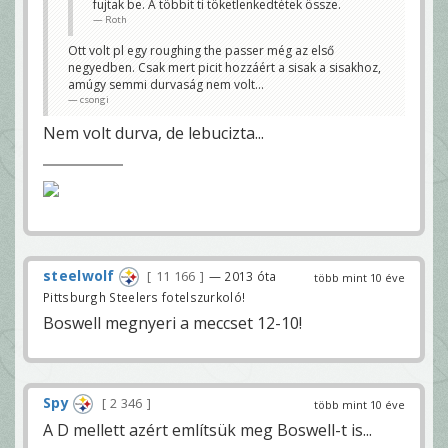
fujtak be. A többit ti töketlenkedtétek össze.
Szokol
Roth
Ez gondolom most irónia volt, mert a bírók
gyakorlatilag folyamatosan minket szopatnak.
Ott volt pl egy roughing the passer még az első
Megvan az a hazai pálya. Amúgy már kb 24-3 lenne.
negyedben. Csak mert picit hozzáért a sisak a sisakhoz,
csongi
amúgy semmi durvaság nem volt...
csongi
Nem volt durva, de lebucizta...
steelwolf
11 166
— 2013 óta
több mint 10 éve
Pittsburgh Steelers fotelszurkoló!
Boswell megnyeri a meccset 12-10!
Spy
2 346
több mint 10 éve
A D mellett azért említsük meg Boswell-t is...