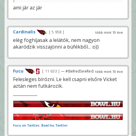
ami jár az jár
Cardinalis
5 958
több mint 10 éve
elég foghíjasak a lelátók, nem nagyon
akaródzik visszajönni a büfékből... :o))
Fucu
11 633
— #BeRedSeeRed
több mint 10 éve
Felesleges bírózni. Le kell csapni elsőre Vicket
aztán nem futkározik.
Fucu on Twitter
,
Bowl.hu Twitter