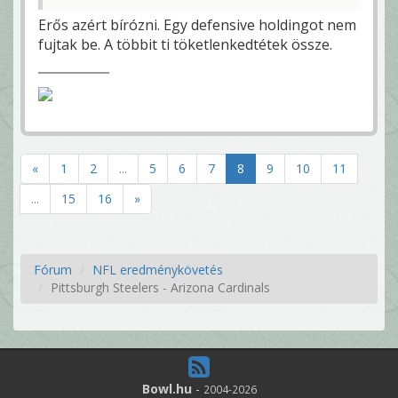
Erős azért bírózni. Egy defensive holdingot nem
fujtak be. A többit ti töketlenkedtétek össze.
«
1
2
...
5
6
7
8
9
10
11
...
15
16
»
Fórum
NFL eredménykövetés
Pittsburgh Steelers - Arizona Cardinals
Bowl.hu
-
2004-2026