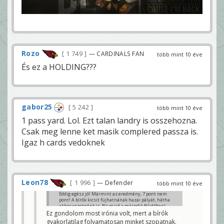
Rozo
1 749
— CARDINALS FAN
több mint 10 éve
És ez a HOLDING???
gabor25
5 242
több mint 10 éve
1 pass yard. Lol. Ezt talan landry is osszehozna.
Csak meg lenne ket masik complered passza is.
Igaz h cards vedoknek
Leon78
1 996
— Defender
több mint 10 éve
Eddig egész jó! Mármint az eredmény, 7 pont nem
pont! A bírók kicsit fújhatnának hazai pályát, hátha
akkor vezetnénk is. Na majd a második félidőben!
Ez gondolom most irónia volt, mert a bírók
Szokol
gyakorlatilag folyamatosan minket szopatnak.