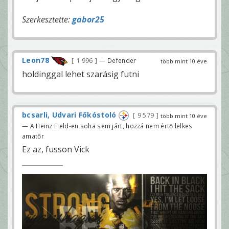
Szerkesztette:
gabor25
Leon78
1 996
— Defender
több mint 10 éve
holdinggal lehet szarásig futni
bcsarli, Udvari Főkóstoló
9 579
több mint 10 éve
— A Heinz Field-en soha sem járt, hozzá nem értő lelkes
amatőr
Ez az, fusson Vick