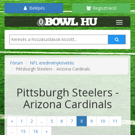
Belépés
Regisztráció
Fórum
NFL eredménykövetés
Pittsburgh Steelers - Arizona Cardinals
Pittsburgh Steelers -
Arizona Cardinals
«
1
2
...
5
6
7
8
9
10
11
...
15
16
»