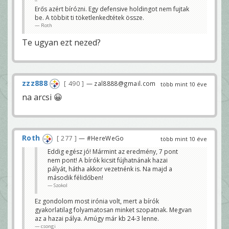
Erős azért bírózni. Egy defensive holdingot nem fujtak
be. A többit ti töketlenkedtétek össze.
Roth
Te ugyan ezt nezed?
zzz888
490
— zal8888@gmail.com
több mint 10 éve
na arcsi 😀
Roth
277
— #HereWeGo
több mint 10 éve
Eddig egész jó! Mármint az eredmény, 7 pont
nem pont! A bírók kicsit fújhatnának hazai
pályát, hátha akkor vezetnénk is. Na majd a
második félidőben!
Szokol
Ez gondolom most irónia volt, mert a bírók
gyakorlatilag folyamatosan minket szopatnak. Megvan
az a hazai pálya. Amúgy már kb 24-3 lenne.
csongi