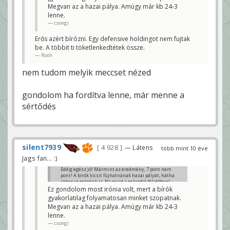
Megvan az a hazai pálya. Amúgy már kb 24-3
lenne.
csongi
Erős azért bírózni. Egy defensive holdingot nem fujtak
be. A többit ti töketlenkedtétek össze.
Roth
nem tudom melyik meccset nézed
gondolom ha fordítva lenne, már menne a
sértődés
silent7939
4 928
— Látens
több mint 10 éve
Jags fan... :)
Eddig egész jó! Mármint az eredmény, 7 pont nem
pont! A bírók kicsit fújhatnának hazai pályát, hátha
akkor vezetnénk is. Na majd a második félidőben!
Ez gondolom most irónia volt, mert a bírók
Szokol
gyakorlatilag folyamatosan minket szopatnak.
Megvan az a hazai pálya. Amúgy már kb 24-3
lenne.
csongi