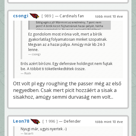
csongi
989
— Cardinals fan
több mint 10 éve
Eddig egész jó! Mármint az eredmény, 7 pont nem
pont! A bírók kicsit fújhatnának hazai pályát, hátha
akkor vezetnénk is. Na majd a második félidőben!
Ez gondolom most irónia volt, mert a bírók
Szokol
gyakorlatilag folyamatosan minket szopatnak.
Megvan az a hazai pálya. Amúgy már kb 24-3
lenne.
csongi
Erős azért bírózni. Egy defensive holdingot nem fujtak
be. A többit ti töketlenkedtétek össze.
Roth
Ott volt pl egy roughing the passer még az első
negyedben. Csak mert picit hozzáért a sisak a
sisakhoz, amúgy semmi durvaság nem volt...
Leon78
1 996
— Defender
több mint 10 éve
Nyugi már, ugyis nyertek .-)
bcsarli