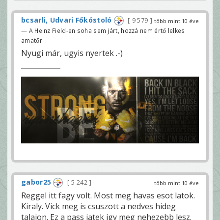
bcsarli, Udvari Főkóstoló
9 579
több mint 10 éve
— A Heinz Field-en soha sem járt, hozzá nem értő lelkes
amatőr
Nyugi már, ugyis nyertek .-)
gabor25
5 242
több mint 10 éve
Reggel itt fagy volt. Most meg havas esot latok.
Kiraly. Vick meg is csuszott a nedves hideg
talajon. Ez a pass jatek igy meg nehezebb lesz.