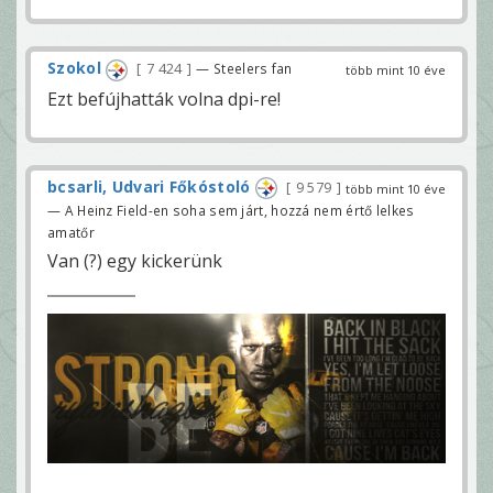
Szokol
7 424
— Steelers fan
több mint 10 éve
Ezt befújhatták volna dpi-re!
bcsarli, Udvari Főkóstoló
9 579
több mint 10 éve
— A Heinz Field-en soha sem járt, hozzá nem értő lelkes
amatőr
Van (?) egy kickerünk