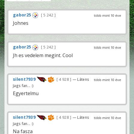
gabor25
5 242
több mint 10 éve
Johnes
gabor25
5 242
több mint 10 éve
Jh es vedelem megint. Cool
silent7939
4 928
— Látens
több mint 10 éve
Jags fan... :)
Egyertelmu
silent7939
4 928
— Látens
több mint 10 éve
Jags fan... :)
Na fasza