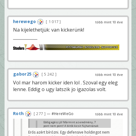
herewego
1 017
több mint 10 éve
Na kijelethetjük: van kickerünk!
gabor25
5 242
több mint 10 éve
Vol mar harom kicker iden lol . Szoval egy eleg
lenne. Eddig o ugy latszik jo igazolas volt.
Roth
277
— #HereWeGo
több mint 10 éve
Eddig egész jó! Mármint az eredmény, 7
pont nem pont! A bírók kicsit fújhatnának
hazai pályát, hátha akkor vezetnénk is.
Erős azért bírózni. Egy defensive holdingot nem
Na majd a második félidőben!