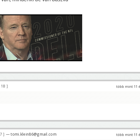
118
több mint 11 
17
— tomi.klein86@gmail.com
több mint 11 