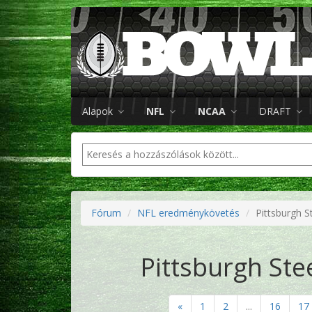
Alapok
NFL
NCAA
DRAFT
Fórum
NFL eredménykövetés
Pittsburgh St
Pittsburgh Stee
«
1
2
...
16
17