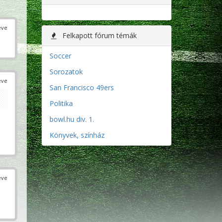
éve
Felkapott fórum témák
Soccer
Sorozatok
éve
San Francisco 49ers
Politika
bowl.hu div. 1.
Könyvek, színház
éve