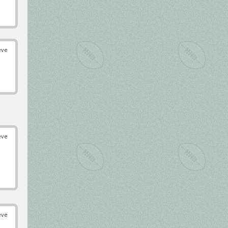
éve
éve
éve