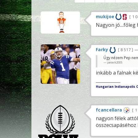
mukijoe
1 
Nagyon jó....főleg 
Farky
8 517
—
Úgy nézem Pep nem ve
peterk2005
inkább a falnak ké
Hungarian Indianapolis C
fcancellara
1
nagyon félek attó
összecsapáséhoz l