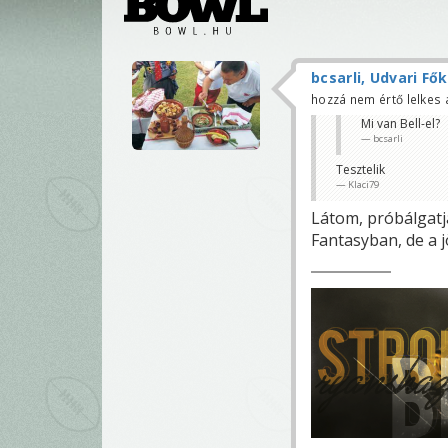
bcsarli, Udvari Fő
hozzá nem értő lelkes
Mi van Bell-el?
bcsarli
Tesztelik
Klaci79
Látom, próbálgatj
Fantasyban, de a j