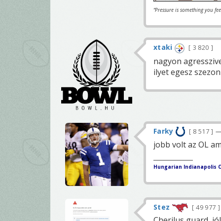
“Pressure is something you fe
xtaki
3 820
nagyon agressziven
ilyet egesz szezo
Farky
8 517
—
jobb volt az OL am
Hungarian Indianapolis C
Stez
49 977
Cherilus guard, jó