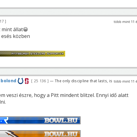
17
több mint 11 
 mint állat😀
l esés közben
 bolond
25 136
— The only discipline that lasts, is
több mint 11 
veszi észre, hogy a Pitt mindent blitzel. Ennyi idő alatt
ni.