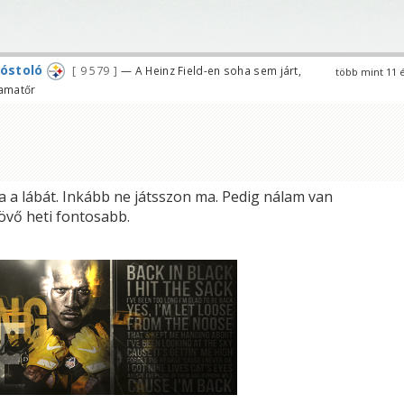
kóstoló
9 579
— A Heinz Field-en soha sem járt,
több mint 11 
 amatőr
a a lábát. Inkább ne játsszon ma. Pedig nálam van
övő heti fontosabb.