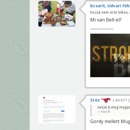
bcsarli, Udvari Fő
hozzá nem értő lelkes
Mi van Bell-el?
Stez
49 977
nesze b.meg magas 
Klaci79
Gordy mellett Mug