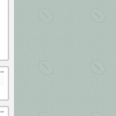
éve
éve