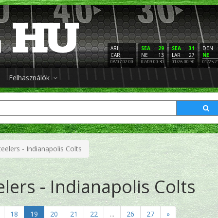
ARI
SEA
29
SEA
31
DEN
CAR
NE
13
LAR
27
NE
08/07 02:00
02/09 00:30
01/26 00:30
01/25 2
Felhasználók
eelers - Indianapolis Colts
lers - Indianapolis Colts
18
19
20
21
22
...
26
27
»