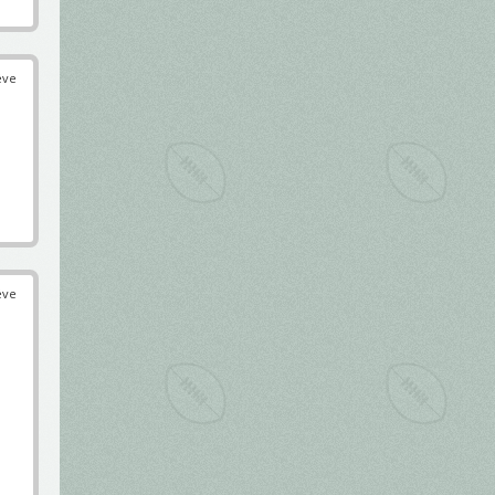
éve
éve