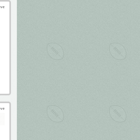
éve
éve