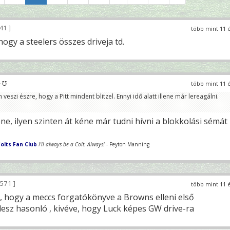
041
több mint 11 
hogy a steelers összes driveja td.
 ℧
több mint 11 
szi észre, hogy a Pitt mindent blitzel. Ennyi idő alatt illene már lereagálni.
ne, ilyen szinten át kéne már tudni hívni a blokkolási sémát
olts Fan Club
I'll always be a Colt. Always!
- Peyton Manning
 571
több mint 11 
l, hogy a meccs forgatókönyve a Browns elleni első
esz hasonló , kivéve, hogy Luck képes GW drive-ra