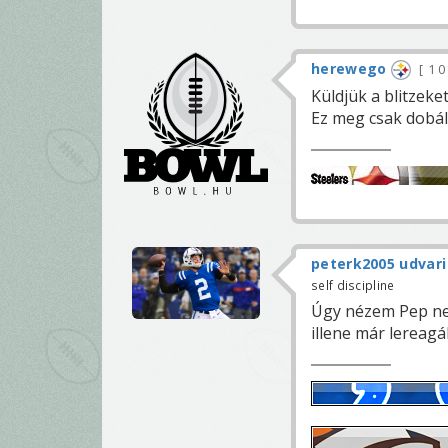
herewego
1 0
Küldjük a blitzeket
Ez meg csak dobá
peterk2005 udvari
self discipline
Úgy nézem Pep nem 
illene már lereagál