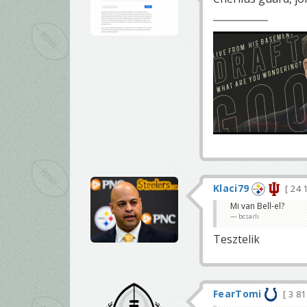
Klaci79
24 
Mi van Bell-el?
bcsarli
Tesztelik
FearTomi
3 8