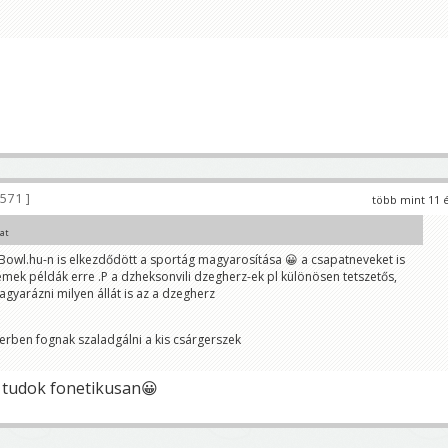
 571
több mint 11 
kat
 Bowl.hu-n is elkezdődött a sportág magyarosítása 😀 a csapatneveket is
emek példák erre .P a dzheksonvili dzegherz-ek pl különösen tetszetős,
gyarázni milyen állát is az a dzegherz
kerben fognak szaladgálni a kis csárgerszek
m tudok fonetikusan😀