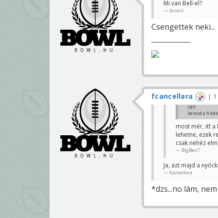
Mi van Bell-el?
bcsarli
Csengettek neki...
fcancellara
1
OFF
keresd a hibá
most mér, itt a
lehetne, ezek r
😀😀
csak nehéz elma
Höri
BigBen7
Ja, azt majd a nyóc
fcancellara
*dzs...no lám, ne