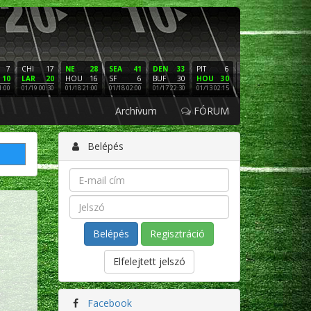
7
CHI
17
NE
28
SEA
41
DEN
33
PIT
6
NE
16
PHI
10
LAR
20
HOU
16
SF
6
BUF
30
HOU
30
LAC
3
SF
1:00
01/19 00:30
01/18 21:00
01/18 02:00
01/17 22:30
01/13 02:15
01/12 02:00
01/11 22:
Archívum
FÓRUM
Belépés
Regisztráció
Elfelejtett jelszó
Facebook