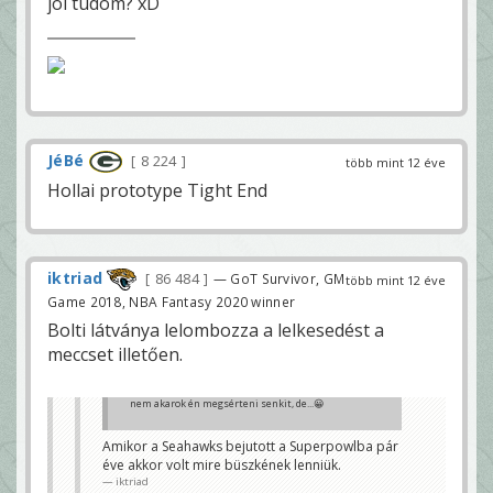
jól tudom? xD
JéBé
8 224
több mint 12 éve
Hollai prototype Tight End
iktriad
86 484
— GoT Survivor, GM
több mint 12 éve
Game 2018, NBA Fantasy 2020 winner
Bolti látványa lelombozza a lelkesedést a
meccset illetően.
nem akarok én megsérteni senkit, de...😀
Amikor a Seahawks bejutott a Superpowlba pár
éve akkor volt mire büszkének lenniük.
BigBen7
iktriad