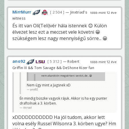
MirrMurr
2 504
— Jinxtriad's
több mint 12 éve
witness
És itt van Oli(Teli)vér hála istennek 😊 Külön
élvezet lesz ezt a meccset vele követni 😀
szükségem lesz nagy mennyiségű sörre... 😀
ano92
5 312
— Robert
több mint 12 éve
Griffin III && Tom Savage && DeShone Kizer fan
nem akarok én megsérteni senkit, de...😀
Nem úgy mint a Jagsnek xD
ano92
BigBen7
Én mindig büszke vagyok rájuk. Akkor is ha egy punter
Amikor a Seahawks bejutott a Superpowlba pár éve
draftolnak a 3. körben.
akkor volt mire büszkének lenniük.
iktriad
iktriad
xDDDDDDDDDDD Ha jól tudom, akkor lett
volna esély Russel Wilsonra 3. körben ugye? Hm