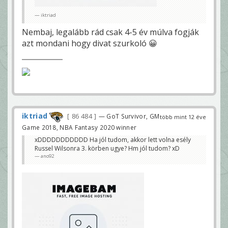
iktriad
Nembaj, legalább rád csak 4-5 év múlva fogják
azt mondani hogy divat szurkoló 😀
iktriad
86 484
— GoT Survivor, GM
több mint 12 éve
Game 2018, NBA Fantasy 2020 winner
xDDDDDDDDDDD Ha jól tudom, akkor lett volna esély
Russel Wilsonra 3. körben ugye? Hm jól tudom? xD
ano92