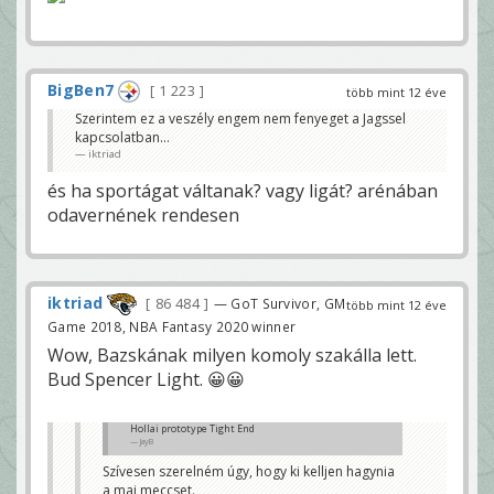
BigBen7
1 223
több mint 12 éve
Szerintem ez a veszély engem nem fenyeget a Jagssel
kapcsolatban...
iktriad
és ha sportágat váltanak? vagy ligát? arénában
odavernének rendesen
iktriad
86 484
— GoT Survivor, GM
több mint 12 éve
Game 2018, NBA Fantasy 2020 winner
Wow, Bazskának milyen komoly szakálla lett.
Bud Spencer Light. 😀😀
Hollai prototype Tight End
JayB
Szívesen szerelném úgy, hogy ki kelljen hagynia
a mai meccset.