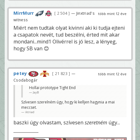
MirrMurr
2 504
— Jinxtriad's
több mint 12 éve
witness
Miért nem tudtak olyat kivinni aki ki tudja ejteni
a csapatok nevét, tud beszélni, érted mit akar
mondani...mind1 Olivérrel is jó lesz, a lényeg,
hogy SB van 😊
petey
21 823
—
több mint 12 éve
Csodabogár
Hollai prototype Tight End
JayB
Szívesen szerelném úgy, hogy ki kelljen hagynia a mai
meccset.
iktriad
baszki úgy olvastam, szívesen
szeretném
úgy...