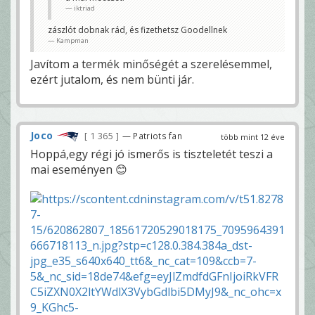
iktriad
zászlót dobnak rád, és fizethetsz Goodellnek
Kampman
Javítom a termék minőségét a szerelésemmel,
ezért jutalom, és nem bünti jár.
Joco
1 365
— Patriots fan
több mint 12 éve
Hoppá,egy régi jó ismerős is tiszteletét teszi a
mai eseményen 😊