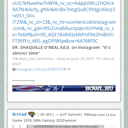
DR. SHAQUILLE O'NEAL Ed.D. on Instagram: "It's
almost time"
19K likes, 292 comments - shaq on June 14, 2015: "It's almost
time".
instagram.com/p/j7Z45VQT9P/#
iktriad
86 484
— GoT Survivor, GM
több mint 12 éve
Game 2018, NBA Fantasy 2020 winner
xDDDDDDDDDDD Ha jól tudom, akkor lett volna esély