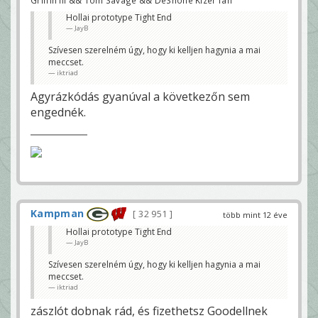
Griffin III && Tom Savage && DeShone Kizer fan
Hollai prototype Tight End
JayB
Szívesen szerelném úgy, hogy ki kelljen hagynia a mai
meccset.
iktriad
Agyrázkódás gyanúval a következőn sem
engednék.
Kampman
32 951
több mint 12 éve
Hollai prototype Tight End
JayB
Szívesen szerelném úgy, hogy ki kelljen hagynia a mai
meccset.
iktriad
zászlót dobnak rád, és fizethetsz Goodellnek