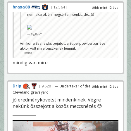
braxa88
12 564
több mint 12 éve
nem akarok én megsérteni senkit, de...😀
BigBen7
Amikor a Seahawks bejutott a Superpowlba pár éve
akkor volt mire büszkének lenniük.
iktriad
mindig van mire
Drip
9 620
— Undertaker of the
több mint 12 éve
Cleveland graveyard
jó eredménykövetst mindenkinek. Végre
nekünk összejött a közös meccsnézés 😊