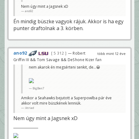
Nem úgy mint a Jagsnek xD
ano92
Én mindig büszke vagyok rájuk. Akkor is ha egy
punter draftolnak a 3. körben.
ano92
5 312
— Robert
több mint 12 éve
Griffin III && Tom Savage && DeShone Kizer fan
nem akarok én megsérteni senkit, de...😀
BigBen7
Amikor a Seahawks bejutott a Superpowlba pár éve
akkor volt mire büszkének lenniük.
iktriad
Nem úgy mint a Jagsnek xD