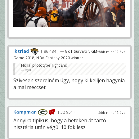
iktriad
86 484
— GoT Survivor, GM
több mint 12 éve
Game 2018, NBA Fantasy 2020 winner
Hollai prototype Tight End
JayB
Szívesen szerelném úgy, hogy ki kelljen hagynia
a mai meccset.
Kampman
32 951
több mint 12 éve
Annyira tipikus, hogy a heteken át tartó
hisztéria után végül 10 fok lesz.