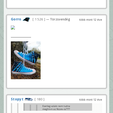
Gorro
1 526
— Törzsvendég
több mint 12 éve
Stopyt
180
több mint 12 éve
Esetleg valaki nem tudna
meghívni az Ncore-ra????
bandilovics