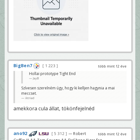
BigBen7
1 223
több mint 12 éve
Hollai prototype Tight End
JayB
Szívesen szerelném úgy, hogy ki kelljen hagynia a mai
meccset.
iktriad
amekkora cula állat, tökönfejelnéd
ano92
5 312
— Robert
több mint 12 éve