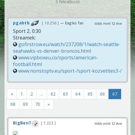
3 feliratkozó
pgabtb
10 256
— Eagles fan
több mint 12 éve
Sport 2, 0:30
Streamek:
gofirstrow.eu/watch/237208/1/watch-seattle-
seahawks-vs-denver-broncos.html
www.vipboxeu.co/sports/american-
football.html
www.nonstoptv.eu/sport-/sport-kozvetites3-/
«
1
2
...
62
63
64
65
66
67
68
69
70
»
BigBen7
1 223
több mint 12 éve