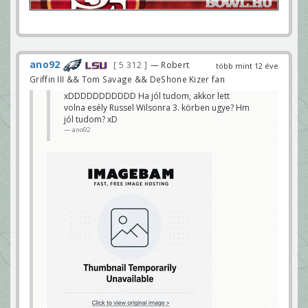
ano92
5 312
— Robert
több mint 12 éve
Griffin III && Tom Savage && DeShone Kizer fan
xDDDDDDDDDDD Ha jól tudom, akkor lett
volna esély Russel Wilsonra 3. körben ugye? Hm
jól tudom? xD
ano92