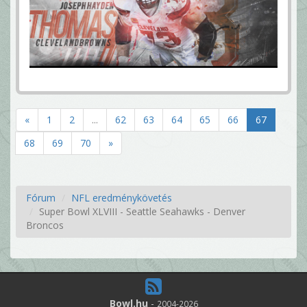
«
1
2
...
62
63
64
65
66
67
68
69
70
»
Fórum
NFL eredménykövetés
Super Bowl XLVIII - Seattle Seahawks - Denver
Broncos
Bowl.hu
-
2004-2026