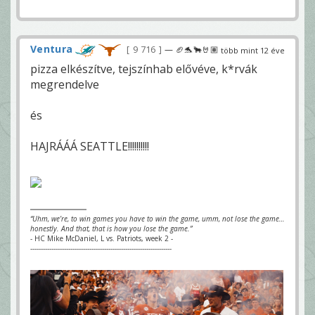
Ventura
9 716
— 🏈🐬🐂🤘🏽
több mint 12 éve
pizza elkészítve, tejszínhab elővéve, k*rvák
megrendelve
és
HAJRÁÁÁ SEATTLE!!!!!!!!!!
“Uhm, we’re, to win games you have to win the game, umm, not lose the game…
honestly. And that, that is how you lose the game.”
- HC Mike McDaniel, L vs. Patriots, week 2 -
-------------------------------------------------------------------