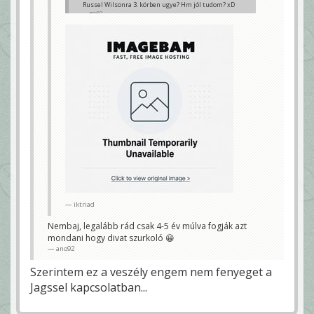
Russel Wilsonra 3. körben ugye? Hm jól tudom? xD
ano92
iktriad
Nembaj, legalább rád csak 4-5 év múlva fogják azt
mondani hogy divat szurkoló 😀
ano92
Szerintem ez a veszély engem nem fenyeget a
Jagssel kapcsolatban...