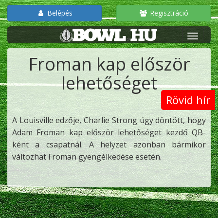
Belépés
Regisztráció
Froman kap először
lehetőséget
Rövid hír
A Louisville edzője, Charlie Strong úgy döntött, hogy
Adam Froman kap először lehetőséget kezdő QB-
ként a csapatnál. A helyzet azonban bármikor
változhat Froman gyengélkedése esetén.