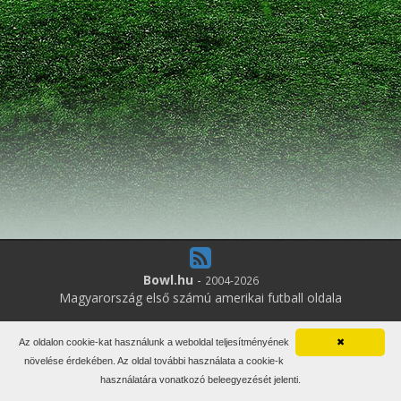
Bowl.hu
-
2004-2026
Magyarország első számú amerikai futball oldala
6
online felhasználó
Az oldalon cookie-kat használunk a weboldal teljesítményének
✖
Minden jog fenntartva. Írott anyagok újraközlése csak a szerző
növelése érdekében. Az oldal további használata a cookie-k
engedélyével.
használatára vonatkozó beleegyezését jelenti.
Impresszum