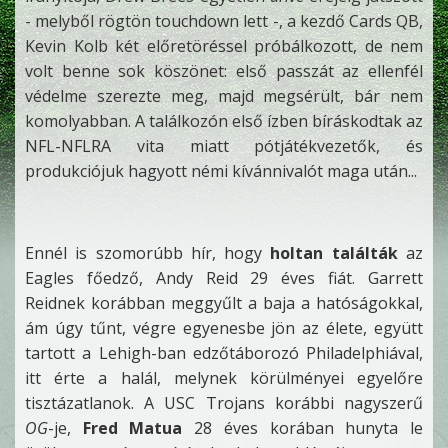
- melyből rögtön touchdown lett -, a kezdő Cards QB,
Kevin Kolb két előretöréssel próbálkozott, de nem
volt benne sok köszönet: első passzát az ellenfél
védelme szerezte meg, majd megsérült, bár nem
komolyabban. A találkozón első ízben bíráskodtak az
NFL-NFLRA vita miatt pótjátékvezetők, és
produkciójuk hagyott némi kívánnivalót maga után...
Ennél is szomorúbb hír, hogy
holtan találták
az
Eagles főedző, Andy Reid 29 éves fiát. Garrett
Reidnek korábban meggyűlt a baja a hatóságokkal,
ám úgy tűnt, végre egyenesbe jön az élete, együtt
tartott a Lehigh-ban edzőtáborozó Philadelphiával,
itt érte a halál, melynek körülményei egyelőre
tisztázatlanok. A USC Trojans korábbi nagyszerű
OG
-je,
Fred Matua
28 éves korában hunyta le