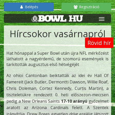
Belépés
Regisztráció
Hírcsokor vasárnapról
Rövid hír
Hat hónappal a Super Bowl után újra NFL mérkőzést
láthatott a nagyérdemű, de szomorú események is
tarkították augusztus első hétvégéjét
Az ohioi Cantonban beiktatták az idei év Hall Of
Famereit (Jack Butler, Dermontti Dawson, Willie Roaf,
Chris Doleman, Cortez Kennedy, Curtis Martin), a
tiszteletükre rendezett 0. heti előszezon-meccsen
pedig a New Orleans Saints
17-10 arányú
győzelmet
aratott az Arizona Cardinals felett. A Szentek
irányítója, Drew Brees egyetlen
drive
erejéig játszott