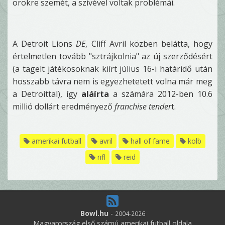
örökre szemét, a szívével voltak problémái.
A Detroit Lions
DE
, Cliff Avril közben belátta, hogy
értelmetlen tovább "sztrájkolnia" az új szerződésért
(a tagelt játékosoknak kiírt július 16-i határidő után
hosszabb távra nem is egyezhetetett volna már meg
a Detroittal), így
aláírta
a számára 2012-ben 10.6
millió dollárt eredményező
franchise tender
t.
amerikai futball
avril
hall of fame
kolb
nfl
reid
Bowl.hu
-
2004-2026
Magyarország első számú amerikai futball oldala