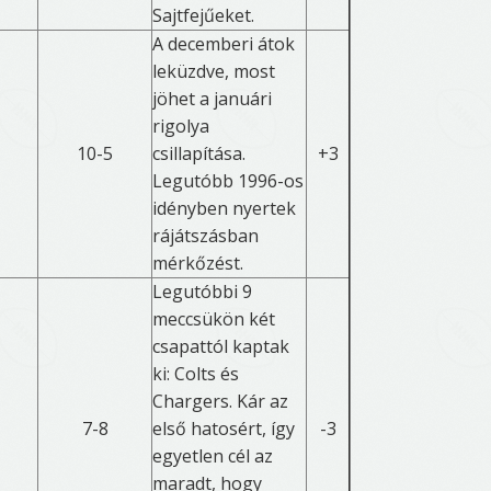
Sajtfejűeket.
A decemberi átok
leküzdve, most
jöhet a januári
rigolya
10-5
csillapítása.
+3
Legutóbb 1996-os
idényben nyertek
rájátszásban
mérkőzést.
Legutóbbi 9
meccsükön két
csapattól kaptak
ki: Colts és
Chargers. Kár az
7-8
első hatosért, így
-3
egyetlen cél az
maradt, hogy