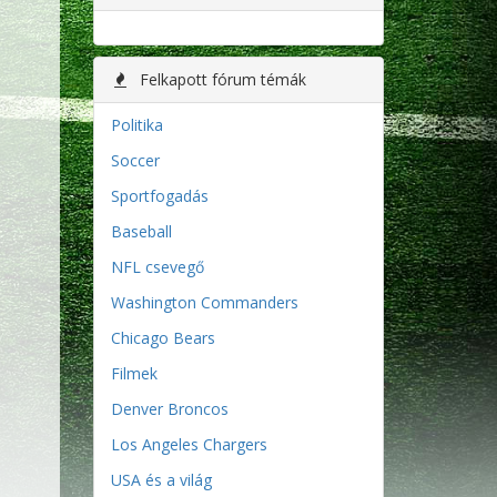
Felkapott fórum témák
Politika
Soccer
Sportfogadás
Baseball
NFL csevegő
Washington Commanders
Chicago Bears
Filmek
Denver Broncos
Los Angeles Chargers
USA és a világ