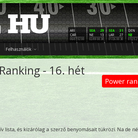
ARI
SEA
29
SEA
31
DEN
CAR
NE
13
LAR
27
NE
08/07 02:00
02/09 00:30
01/26 00:30
01/25 2
Felhasználók
Ranking - 16. hét
Power ran
v lista, és kizárólag a szerző benyomásait tükrözi. Na de n