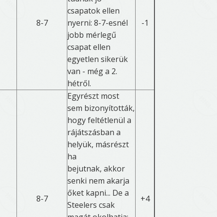
csapatok ellen
8-7
nyerni: 8-7-esnél
-1
jobb mérlegű
csapat ellen
egyetlen sikerük
van - még a 2.
hétről.
Egyrészt most
sem bizonyították,
hogy feltétlenül a
rájátszásban a
helyük, másrészt
ha
bejutnak, akkor
senki nem akarja
őket kapni... De a
8-7
+4
Steelers csak