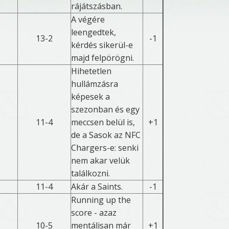
rájátszásban.
A végére
leengedtek,
13-2
-1
kérdés sikerül-e
majd felpörögni.
Hihetetlen
hullámzásra
képesek a
szezonban és egy
11-4
meccsen belül is,
+1
de a Sasok az NFC
Chargers-e: senki
nem akar velük
találkozni.
11-4
Akár a Saints.
-1
Running up the
score - azaz
10-5
mentálisan már
+1