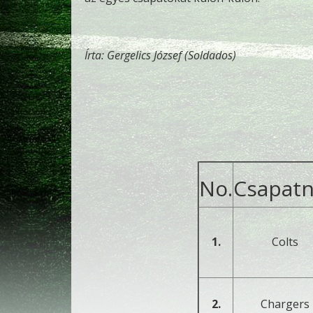
Írta: Gergelics József (Soldados)
No.
Csapat
1.
Colts
2.
Chargers