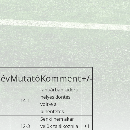
név
Mutató
Komment
+/-
Januárban kiderül
helyes döntés
14-1
-
volt-e a
pihentetés.
Senki nem akar
12-3
velük találkozni a
+1