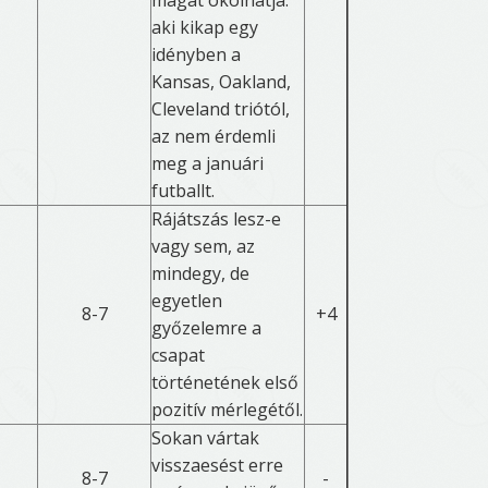
magát okolhatja:
aki kikap egy
idényben a
Kansas, Oakland,
Cleveland triótól,
az nem érdemli
meg a januári
futballt.
Rájátszás lesz-e
vagy sem, az
mindegy, de
egyetlen
8-7
+4
győzelemre a
csapat
történetének első
pozitív mérlegétől.
Sokan vártak
visszaesést erre
8-7
-