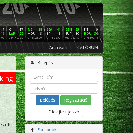
7
CHI
17
NE
28
SEA
41
DEN
33
PIT
6
NE
16
PHI
10
LAR
20
HOU
16
SF
6
BUF
30
HOU
30
LAC
3
SF
1:00
01/19 00:30
01/18 21:00
01/18 02:00
01/17 22:30
01/13 02:15
01/12 02:00
01/11 22:
Archívum
FÓRUM
Belépés
king
Regisztráció
Elfelejtett jelszó
ézzük
Facebook