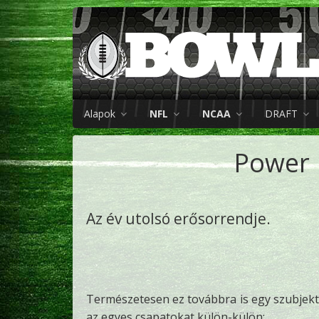
Alapok
NFL
NCAA
DRAFT
Power 
Az év utolsó erősorrendje.
Természetesen ez továbbra is egy szubjektí
az egyes csapatokat külön-külön: