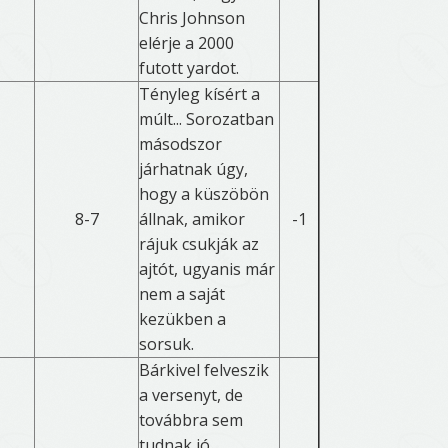
Chris Johnson
elérje a 2000
futott yardot.
Tényleg kísért a
múlt... Sorozatban
másodszor
járhatnak úgy,
hogy a küszöbön
8-7
állnak, amikor
-1
rájuk csukják az
ajtót, ugyanis már
nem a saját
kezükben a
sorsuk.
Bárkivel felveszik
a versenyt, de
továbbra sem
tudnak jó