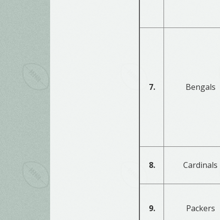
7.
Bengals
8.
Cardinals
9.
Packers