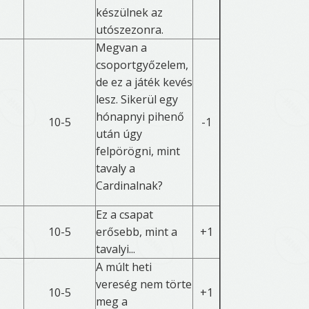
készülnek az
utószezonra.
Megvan a
csoportgyőzelem,
de ez a játék kevés
lesz. Sikerül egy
hónapnyi pihenő
10-5
-1
után úgy
felpörögni, mint
tavaly a
Cardinalnak?
Ez a csapat
10-5
erősebb, mint a
+1
tavalyi...
A múlt heti
vereség nem törte
10-5
+1
meg a