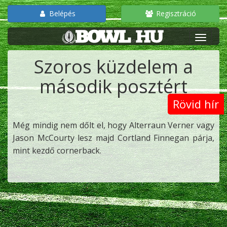
Belépés
Regisztráció
Szoros küzdelem a
második posztért
Rövid hír
Még mindig nem dőlt el, hogy Alterraun Verner vagy
Jason McCourty lesz majd Cortland Finnegan párja,
mint kezdő cornerback.