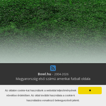
Bowl.hu
-
2004-2026
Magyarország első számú amerikai futball oldala
11
online felhasználó
Az oldalon cookie-kat használunk a weboldal teljesítményének
✖
Minden jog fenntartva. Írott anyagok újraközlése csak a szerző
növelése érdekében. Az oldal további használata a cookie-k
engedélyével.
használatára vonatkozó beleegyezését jelenti.
Impresszum