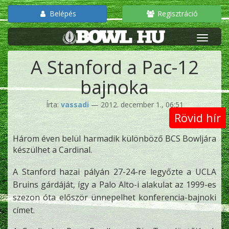
Belépés
Regisztráció
A Stanford a Pac-12
bajnoka
Írta:
vassadi
— 2012. december 1., 06:51
Rövid hír
Három éven belül harmadik különböző BCS Bowljára
készülhet a Cardinal.
A Stanford hazai pályán 27-24-re legyőzte a UCLA
Bruins gárdáját, így a Palo Alto-i alakulat az 1999-es
szezon óta először ünnepelhet konferencia-bajnoki
címet.