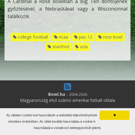
A Cardinal a Rose Bowlban a Big Ten döntőjének
győztesével, a Nebraskával vagy a Wisconsinnal
találkozik.
college football
ncaa
pac-12
rose bowl
stanford
ucla
Bowl.hu
-
2004-2026
Magyarország első számú amerikai futball oldala
6
online felhasználó
Az oldalon cookie-kat használunk a weboldal teljesítményének
✖
Minden jog fenntartva. Írott anyagok újraközlése csak a szerző
növelése érdekében. Az oldal további használata a cookie-k
engedélyével.
használatára vonatkozó beleegyezését jelenti.
Impresszum